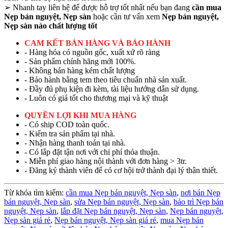
➢
Nhanh tay liên hệ để được hỗ trợ tốt nhất nếu bạn đang
cần mua
Nẹp bán nguyệt, Nẹp sàn
hoặc cần tư vấn xem
Nẹp bán nguyệt,
Nẹp sàn nào chất lượng tốt
CAM KẾT BÁN HÀNG VÀ BẢO HÀNH
- Hàng hóa có nguồn gốc, xuất xứ rõ ràng
- Sản phẩm chính hãng mới 100%.
- Không bán hàng kém chất lượng
- Bảo hành bằng tem theo tiêu chuẩn nhà sản xuất.
- Đầy đủ phụ kiện đi kèm, tài liệu hướng dẫn sử dụng.
- Luôn có giá tốt cho thương mại và kỹ thuật
QUYỀN LỢI KHI MUA HÀNG
- Có ship COD toàn quốc.
- Kiểm tra sản phẩm tại nhà.
- Nhận hàng thanh toán tại nhà.
- Có lắp đặt tận nơi với chi phí thỏa thuận.
- Miễn phí giao hàng nội thành với đơn hàng > 3tr.
- Đăng ký thành viên để có cơ hội trở thành đại lý thân thiết.
Từ khóa tìm kiếm:
cần mua Nẹp bán nguyệt, Nẹp sàn
,
nơi bán Nẹp
bán nguyệt, Nẹp sàn
,
sửa Nẹp bán nguyệt, Nẹp sàn
,
bảo trì Nẹp bán
nguyệt, Nẹp sàn
,
lắp đặt Nẹp bán nguyệt, Nẹp sàn
,
Nẹp bán nguyệt,
Nẹp sàn giá rẻ
,
Nẹp bán nguyệt, Nẹp sàn giá rẻ
,
mua Nẹp bán