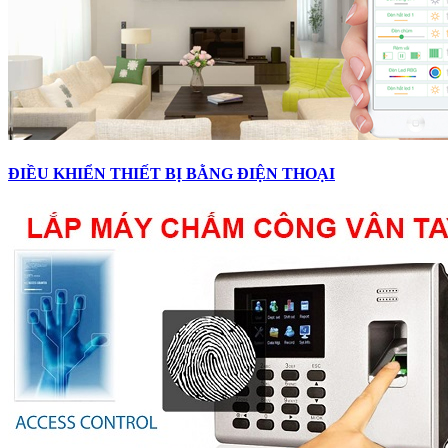
ĐIỀU KHIỂN THIẾT BỊ BẰNG ĐIỆN THOẠI