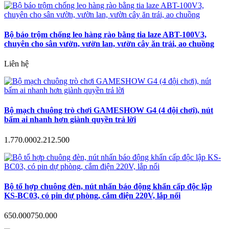
Bộ báo trộm chống leo hàng rào bằng tia laze ABT-100V3,
chuyên cho sân vườn, vườn lan, vườn cây ăn trái, ao chuồng
Liên hệ
Bộ mạch chuông trò chơi GAMESHOW G4 (4 đội chơi), nút
bấm ai nhanh hơn giành quyền trả lời
1.770.000
2.212.500
Bộ tổ hợp chuông đèn, nút nhấn báo động khẩn cấp độc lập
KS-BC03, có pin dự phòng, cắm điện 220V, lắp nổi
650.000
750.000