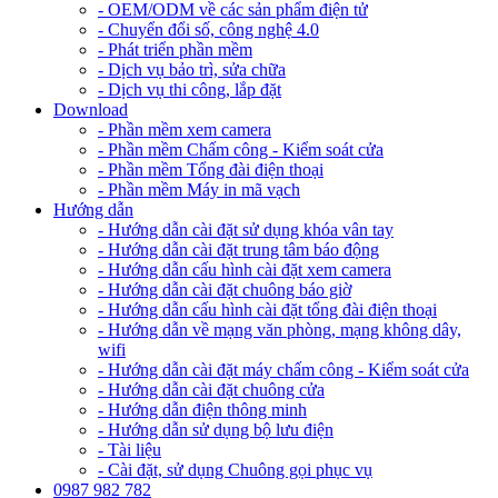
- OEM/ODM về các sản phẩm điện tử
- Chuyển đổi số, công nghệ 4.0
- Phát triển phần mềm
- Dịch vụ bảo trì, sửa chữa
- Dịch vụ thi công, lắp đặt
Download
- Phần mềm xem camera
- Phần mềm Chấm công - Kiểm soát cửa
- Phần mềm Tổng đài điện thoại
- Phần mềm Máy in mã vạch
Hướng dẫn
- Hướng dẫn cài đặt sử dụng khóa vân tay
- Hướng dẫn cài đặt trung tâm báo động
- Hướng dẫn cấu hình cài đặt xem camera
- Hướng dẫn cài đặt chuông báo giờ
- Hướng dẫn cấu hình cài đặt tổng đài điện thoại
- Hướng dẫn về mạng văn phòng, mạng không dây,
wifi
- Hướng dẫn cài đặt máy chấm công - Kiểm soát cửa
- Hướng dẫn cài đặt chuông cửa
- Hướng dẫn điện thông minh
- Hướng dẫn sử dụng bộ lưu điện
- Tài liệu
- Cài đặt, sử dụng Chuông gọi phục vụ
0987 982 782