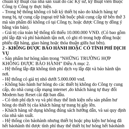
chuẩn kỹ thuật của nhà sản xuất do các Kỹ sư, kỹ thuật viên thuộc
Công ty Công ty thực hiện.
- Trong hệ thống không có bất kỳ thiết bị nào do khách hàng tự
trang bị, tự cung cấp (ngoại trừ bắt buộc phải cung cấp từ bên thứ 3
mà sản phẩm đó không có tại Công ty, hoặc được Công ty đồng ý
bằng văn bản).
- Giá trị của toàn hệ thống tối thiểu 10.000.000 VNĐ. (Có bao gồm
phí lắp đặt và phí bảohành tận nơi, có ghi rõ trong hợp đồng hoặc
phiếu đặt hàng, giao hàng hoặc thỏa thuận giữa hai bên).
2 - KHÔNG ĐƯỢC BẢO HÀNH HOẶC CÓ TÍNH PHÍ DỊCH
VỤ
- Sản phẩm hư hỏng nằm trong ''NHỮNG TRƯỜNG HỢP
KHÔNG ĐƯỢC BẢO HÀNH'' Điều A mục 2.
- Hệ thống lắp đặt không tính phí dịch vụ lắp đặt và bảo hành tận
nơi.
- Hệ thống có giá trị nhỏ dưới 5.000.000 vnđ.
- Không bảo hành hư hỏng do các thiết bị không do Công ty cung
cấp, do nhà cung cấp mạng internet ,do khách hàng tự thay đổi
Modem hay Reset cài đặt ban đầu.
- Có tính phí dịch vụ và phí thay thế linh kiện nếu sản phẩm hư
hỏng do thiết bị của khách hàng tự trang bị gây lên.
- Khách hàng sử dụng không đúng sách hướng dẫn, và sai quy định
của nhà sản xuất.
- Hệ thống còn bảohành nhưng thiết bị hoặc phụ kiện hư hỏng đã
hết bảohành thì được tính phí thay thế thiết bị hư hỏng hết bảohành