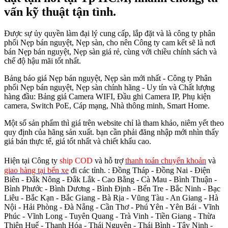
vấn kỹ thuật tận tình.
Được sự ủy quyền làm đại lý cung cấp, lắp đặt và là công ty phân
phối Nẹp bán nguyệt, Nẹp sàn, cho nên Công ty cam kết sẽ là nơi
bán Nẹp bán nguyệt, Nẹp sàn giá rẻ, cùng với chiều chính sách và
chế độ hậu mãi tốt nhất.
Bảng báo giá Nẹp bán nguyệt, Nẹp sàn mới nhất - Công ty Phân
phối Nẹp bán nguyệt, Nẹp sàn chính hãng - Uy tín và Chất lượng
hàng đầu: Bảng giá Camera WIFI, Đầu ghi Camera IP, Phụ kiện
camera, Switch PoE, Cáp mạng, Nhà thông minh, Smart Home.
Một số sản phẩm thì giá trên website chỉ là tham khảo, niêm yết theo
quy định của hãng sản xuất. bạn cần phải đăng nhập mới nhìn thấy
giá bán thực tế, giá tốt nhất và chiết khấu cao.
Hiện tại Công ty
ship COD
và hỗ trợ
thanh toán chuyển khoản
và
giao hàng tại bến xe
đi các tỉnh.
: Đồng Tháp - Đồng Nai - Điện
Biên - Đắk Nông - Đắk Lắk - Cao Bằng - Cà Mau - Bình Thuận -
Bình Phước - Bình Dương - Bình Định - Bến Tre - Bắc Ninh - Bạc
Liêu - Bắc Kạn - Bắc Giang - Bà Rịa - Vũng Tàu - An Giang - Hà
Nội - Hải Phòng - Đà Nẵng - Cần Thơ - Phú Yên - Yên Bái - Vĩnh
Phúc - Vĩnh Long - Tuyên Quang - Trà Vinh - Tiền Giang - Thừa
Thiên Huế - Thanh Hóa - Thái Nguyên - Thái Bình - Tây Ninh -