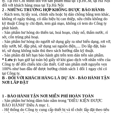
ty. Tại Hồ Chí Minh đối với sản phẩm mua tại Tp.HCM, tại Hà Nội
đối với khách hàng mua tại Tp.Hà Nội
2 - NHỮNG TRƯỜNG HỢP KHÔNG ĐƯỢC BẢO HÀNH:
- Rách tem, bị tẩy xoá, chỉnh sửa hoặc bị dán chồng bằng tem khác,
không rõ ngày tháng, có dấu hiệu bị can thiệp, sửa chữa không do
kỹ thuật Công ty chỉ định, tem giả mạo, không có tem do Công ty
phát hành.
- Sản phẩm hư hỏng do thiên tai, hoả hoạn, cháy nổ, thấm nước, rỉ
sét, côn trùng phá hoại.
- Sản phẩm hư hỏng do người sử dụng gây ra như biến dạng, rơi vỡ,
trầy sướt, bể, đập phá, sử dụng sai nguồn điện,.... Do lắp đặt, bảo
trì, sử dụng không tuân thủ theo sách hướng dẫn kỹ thuật.
- Sản phẩm đã hết hạn bảo hành ghi trên tem dán trên sản phẩm.
* Lưu ý:
bạn giữ lại toàn bộ giấy tờ khi giao dịch với nhân viên của
Công ty để đối chiếu khi cần thiết. Giữ sản phẩm mới nguyên vẹn
100% như ban đầu để được hưởng chính sách 1 đổi 1 ngay chỉ có
tại Công ty.
B - ĐỐI VỚI KHÁCH HÀNG LÀ DỰ ÁN - BẢO HÀNH TẬN
NƠI LẮP ĐẶT
1 - BẢO HÀNH TẬN NƠI MIỄN PHÍ HOÀN TOÀN
- Sản phẩm hư hỏng đảm bảo nằm trong ''ĐIỀU KIỆN ĐƯỢC
BẢO HÀNH'' Điều A mục 1.
- Hệ thống do Công ty cung cấp thiết bị và tổ chức lắp đặt theo tiêu