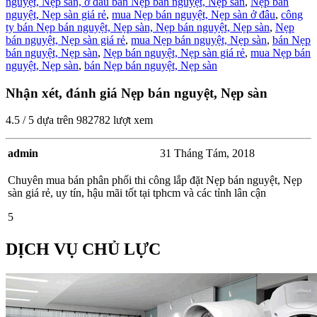
nguyệt, Nẹp sàn,
ở đâu bán Nẹp bán nguyệt, Nẹp sàn
,
Nẹp bán
nguyệt, Nẹp sàn giá rẻ
,
mua Nẹp bán nguyệt, Nẹp sàn ở đâu
,
công
ty bán Nẹp bán nguyệt, Nẹp sàn,
Nẹp bán nguyệt, Nẹp sàn
,
Nẹp
bán nguyệt, Nẹp sàn giá rẻ
,
mua Nẹp bán nguyệt, Nẹp sàn
,
bán Nẹp
bán nguyệt, Nẹp sàn
,
Nẹp bán nguyệt, Nẹp sàn giá rẻ
,
mua Nẹp bán
nguyệt, Nẹp sàn
,
bán Nẹp bán nguyệt, Nẹp sàn
Nhận xét, đánh giá Nẹp bán nguyệt, Nẹp sàn
4.5
/
5
dựa trên
982782
lượt xem
admin
31 Tháng Tám, 2018
Chuyên mua bán phân phối thi công lắp đặt Nẹp bán nguyệt, Nẹp
sàn giá rẻ, uy tín, hậu mãi tốt tại tphcm và các tỉnh lân cận
5
DỊCH VỤ CHỦ LỰC