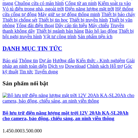
mạng
Chuông cửa có màn hình
Cổng từ an ninh
Kiểm soát ra vào
Vỏ tủ điện trong nhà, ngoài trời
Điện năng lượng mặt trời
Hệ thống
cửa cổng tự động
Máy giữ xe tự động thông minh
Thiết bị báo cháy
Thiết bị chống sét
Thiết bị tin học
Thiết bị truyền hình
Thiết bị văn
phòng
Tổng đài điện thoại
Dây cáp tín hiệu
Máy chiếu
Truyền
thanh không dây
Thiết bị ngành bán hàng
Bảo hộ lao động
Thiết bị
hội nghị truyền hình
Vật tư công trình
Sản phẩm tiện ích
DANH MỤC TIN TỨC
Báo giá
Thông tin
Dự án
Hướng dẫn
Kiến thức - Kinh nghiệm
Giải
pháp an ninh toàn diện
Dịch vụ
Download
Chính sách Hỗ trợ
Góc
kỹ thuật
Tin tức
Tuyển dụng
Sản phẩm nổi bật
Bộ lưu trữ điện năng lượng mặt trời 12V 20Ah KA-SL20Ah
cho camera, báo động, chiếu sáng, an ninh viễn thông
1.450.000
3.500.000