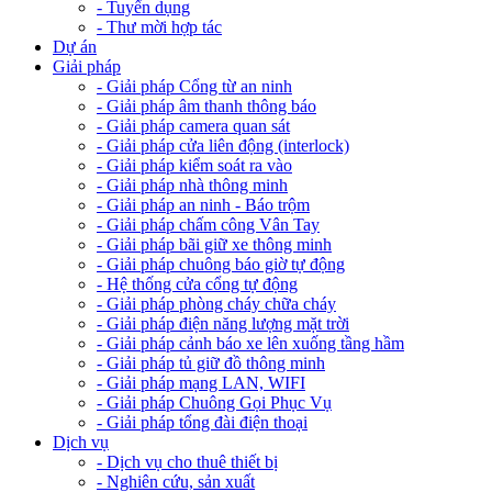
- Tuyển dụng
- Thư mời hợp tác
Dự án
Giải pháp
- Giải pháp Cổng từ an ninh
- Giải pháp âm thanh thông báo
- Giải pháp camera quan sát
- Giải pháp cửa liên động (interlock)
- Giải pháp kiểm soát ra vào
- Giải pháp nhà thông minh
- Giải pháp an ninh - Báo trộm
- Giải pháp chấm công Vân Tay
- Giải pháp bãi giữ xe thông minh
- Giải pháp chuông báo giờ tự động
- Hệ thống cửa cổng tự động
- Giải pháp phòng cháy chữa cháy
- Giải pháp điện năng lượng mặt trời
- Giải pháp cảnh báo xe lên xuống tầng hầm
- Giải pháp tủ giữ đồ thông minh
- Giải pháp mạng LAN, WIFI
- Giải pháp Chuông Gọi Phục Vụ
- Giải pháp tổng đài điện thoại
Dịch vụ
- Dịch vụ cho thuê thiết bị
- Nghiên cứu, sản xuất