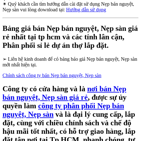
✴
Quý khách cần tìm hướng dẫn cài đặt sử dụng Nẹp bán nguyệt,
Nẹp sàn vui lòng download tại:
Hướng dẫn sử dụng
Bảng giá bán Nẹp bán nguyệt, Nẹp sàn giá
rẻ nhất tại tp hcm và các tỉnh lân cận,
Phân phối sỉ lẻ dự án thợ lắp đặt.
➢
Liên hệ kinh doanh để có bảng báo giá Nẹp bán nguyệt, Nẹp sàn
mới nhất hiện tại.
Chính sách công ty bán Nẹp bán nguyệt, Nẹp sàn
Công ty có cửa hàng và là
nơi bán Nẹp
bán nguyệt, Nẹp sàn giá rẻ
, được sự ủy
quyền làm
công ty phân phối Nẹp bán
nguyệt, Nẹp sàn
và là đại lý cung cấp, lắp
đặt, cùng với chiều chính sách và chế độ
hậu mãi tốt nhất, có hỗ trợ giao hàng, lắp
đặt tận nơi tại Tp HCM, nhanh chóng, tư