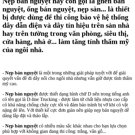
Nẹp bán nguyệt hay còn gọi là ghen bán
nguyệt, ống bán nguyệt, nẹp sàn... là thiết
bị được dùng để thi công bảo vệ hệ thống
dây dẫn điện và dây tín hiệu trên sàn nhà
hay trên tường trong văn phòng, siêu thị,
cửa hàng, nhà ở... làm tăng tính thẩm mỹ
của ngôi nhà.
-
Nẹp bán nguyệt
là một trong những giải pháp tuyệt vời để giải
quyết vấn đề đi dây nổi cho ngôi nhà nhưng vẫn giữ được tính thẩm
mỹ cao.
-
Nẹp bán nguyệt
được thiết dạng hình chữ D nên trong tiếng anh
có tên gọi là D-line Trucking - được làm từ chất liệu nhựa cao cấp
có khả năng chống cháy cực tốt và đảm bảo tránh bị vỡ khi có vật
nặng đè lên. Với thiết kế cực đơn giản nên giúp nẹp bán nguyệt dễ
dàng lắp đặt và tháo lắp.
-
Nẹp bán nguyệt
có nhiều màu sắc khác nhau cho bạn lựa chọn
phù hợp với không gian đang thi công: trắng, vân gỗ...