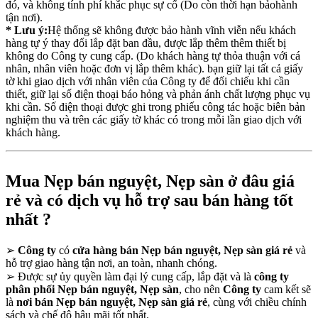
đó, và không tính phí khắc phục sự cố (Do còn thời hạn bảohành
tận nơi).
* Lưu ý:
Hệ thống sẽ không được bảo hành vĩnh viễn nếu khách
hàng tự ý thay đổi lắp đặt ban đầu, được lắp thêm thêm thiết bị
không do Công ty cung cấp. (Do khách hàng tự thỏa thuận với cá
nhân, nhân viên hoặc đơn vị lắp thêm khác). bạn giữ lại tất cả giấy
tờ khi giao dịch với nhân viên của Công ty để đối chiếu khi cần
thiết, giữ lại số điện thoại báo hỏng và phản ánh chất lượng phục vụ
khi cần. Số điện thoại được ghi trong phiếu công tác hoặc biên bản
nghiệm thu và trên các giấy tờ khác có trong mỗi lần giao dịch với
khách hàng.
Mua Nẹp bán nguyệt, Nẹp sàn ở đâu giá
rẻ và có dịch vụ hỗ trợ sau bán hàng tốt
nhất ?
➢
Công ty
có
cửa hàng bán Nẹp bán nguyệt, Nẹp sàn giá rẻ
và
hỗ trợ giao hàng tận nơi, an toàn, nhanh chóng.
➢
Được sự ủy quyền làm đại lý cung cấp, lắp đặt và là
công ty
phân phối Nẹp bán nguyệt, Nẹp sàn
, cho nên
Công ty
cam kết sẽ
là
nơi bán Nẹp bán nguyệt, Nẹp sàn giá rẻ
, cùng với chiều chính
sách và chế độ hậu mãi tốt nhất.