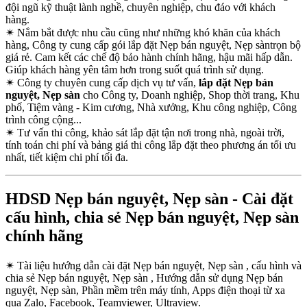
đội ngũ kỹ thuật lành nghề, chuyên nghiệp, chu đáo với khách
hàng.
✴
Nắm bắt được nhu cầu cũng như những khó khăn của khách
hàng, Công ty cung cấp gói lắp đặt Nẹp bán nguyệt, Nẹp sàntrọn bộ
giá rẻ. Cam kết các chế độ bảo hành chính hãng, hậu mãi hấp dẫn.
Giúp khách hàng yên tâm hơn trong suốt quá trình sử dụng.
✴
Công ty chuyên cung cấp dịch vụ tư vấn,
lắp đặt Nẹp bán
nguyệt, Nẹp sàn
cho Công ty, Doanh nghiệp, Shop thời trang, Khu
phố, Tiệm vàng - Kim cương, Nhà xưởng, Khu công nghiệp, Công
trình công cộng...
✴
Tư vấn thi công, khảo sát lắp đặt tận nơi trong nhà, ngoài trời,
tính toán chi phí và bảng giá thi công lắp đặt theo phương án tối ưu
nhất, tiết kiệm chi phí tối đa.
HDSD Nẹp bán nguyệt, Nẹp sàn - Cài đặt
cấu hình, chia sẻ Nẹp bán nguyệt, Nẹp sàn
chính hãng
✴
Tài liệu hướng dẫn cài đặt Nẹp bán nguyệt, Nẹp sàn , cấu hình và
chia sẻ Nẹp bán nguyệt, Nẹp sàn , Hướng dẫn sử dụng Nẹp bán
nguyệt, Nẹp sàn, Phần mềm trên máy tính, Apps điện thoại từ xa
qua Zalo, Facebook, Teamviewer, Ultraview.