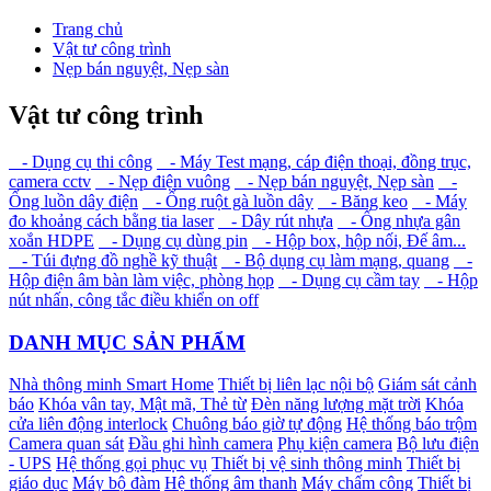
Trang chủ
Vật tư công trình
Nẹp bán nguyệt, Nẹp sàn
Vật tư công trình
- Dụng cụ thi công
- Máy Test mạng, cáp điện thoại, đồng trục,
camera cctv
- Nẹp điện vuông
- Nẹp bán nguyệt, Nẹp sàn
-
Ống luồn dây điện
- Ống ruột gà luồn dây
- Băng keo
- Máy
đo khoảng cách bằng tia laser
- Dây rút nhựa
- Ống nhựa gân
xoắn HDPE
- Dụng cụ dùng pin
- Hộp box, hộp nối, Đế âm...
- Túi đựng đồ nghề kỹ thuật
- Bộ dụng cụ làm mạng, quang
-
Hộp điện âm bàn làm việc, phòng họp
- Dụng cụ cầm tay
- Hộp
nút nhấn, công tắc điều khiển on off
DANH MỤC SẢN PHẨM
Nhà thông minh Smart Home
Thiết bị liên lạc nội bộ
Giám sát cảnh
báo
Khóa vân tay, Mật mã, Thẻ từ
Đèn năng lượng mặt trời
Khóa
cửa liên động interlock
Chuông báo giờ tự động
Hệ thống báo trộm
Camera quan sát
Đầu ghi hình camera
Phụ kiện camera
Bộ lưu điện
- UPS
Hệ thống gọi phục vụ
Thiết bị vệ sinh thông minh
Thiết bị
giáo dục
Máy bộ đàm
Hệ thống âm thanh
Máy chấm công
Thiết bị