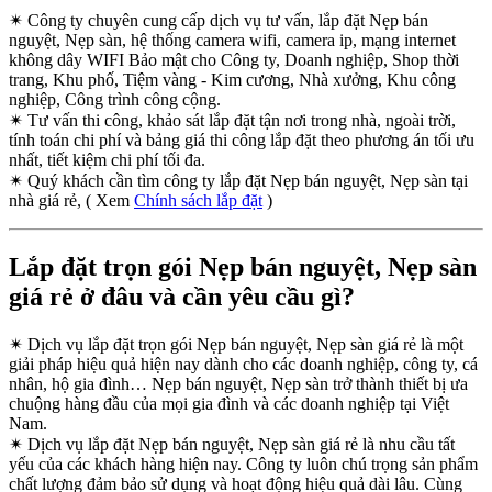
✴
Công ty chuyên cung cấp dịch vụ tư vấn, lắp đặt Nẹp bán
nguyệt, Nẹp sàn, hệ thống camera wifi, camera ip, mạng internet
không dây WIFI Bảo mật cho Công ty, Doanh nghiệp, Shop thời
trang, Khu phố, Tiệm vàng - Kim cương, Nhà xưởng, Khu công
nghiệp, Công trình công cộng.
✴
Tư vấn thi công, khảo sát lắp đặt tận nơi trong nhà, ngoài trời,
tính toán chi phí và bảng giá thi công lắp đặt theo phương án tối ưu
nhất, tiết kiệm chi phí tối đa.
✴
Quý khách cần tìm công ty lắp đặt Nẹp bán nguyệt, Nẹp sàn tại
nhà giá rẻ, ( Xem
Chính sách lắp đặt
)
Lắp đặt trọn gói Nẹp bán nguyệt, Nẹp sàn
giá rẻ ở đâu và cần yêu cầu gì?
✴
Dịch vụ lắp đặt trọn gói Nẹp bán nguyệt, Nẹp sàn giá rẻ là một
giải pháp hiệu quả hiện nay dành cho các doanh nghiệp, công ty, cá
nhân, hộ gia đình… Nẹp bán nguyệt, Nẹp sàn trở thành thiết bị ưa
chuộng hàng đầu của mọi gia đình và các doanh nghiệp tại Việt
Nam.
✴
Dịch vụ lắp đặt Nẹp bán nguyệt, Nẹp sàn giá rẻ là nhu cầu tất
yếu của các khách hàng hiện nay. Công ty luôn chú trọng sản phẩm
chất lượng đảm bảo sử dụng và hoạt động hiệu quả dài lâu. Cùng