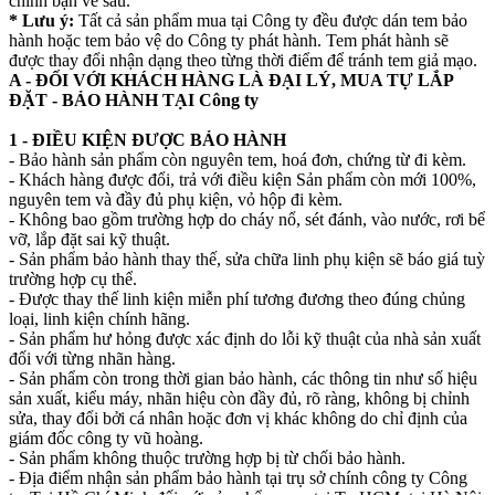
chính bạn về sau.
* Lưu ý:
Tất cả sản phẩm mua tại Công ty đều được dán tem bảo
hành hoặc tem bảo vệ do Công ty phát hành. Tem phát hành sẽ
được thay đổi nhận dạng theo từng thời điểm để tránh tem giả mạo.
A - ĐỐI VỚI KHÁCH HÀNG LÀ ĐẠI LÝ, MUA TỰ LẮP
ĐẶT - BẢO HÀNH TẠI Công ty
1 - ĐIỀU KIỆN ĐƯỢC BẢO HÀNH
- Bảo hành sản phẩm còn nguyên tem, hoá đơn, chứng từ đi kèm.
- Khách hàng được đổi, trả với điều kiện Sản phẩm còn mới 100%,
nguyên tem và đầy đủ phụ kiện, vỏ hộp đi kèm.
- Không bao gồm trường hợp do cháy nổ, sét đánh, vào nước, rơi bể
vỡ, lắp đặt sai kỹ thuật.
- Sản phẩm bảo hành thay thế, sửa chữa linh phụ kiện sẽ báo giá tuỳ
trường hợp cụ thể.
- Được thay thế linh kiện miễn phí tương đương theo đúng chủng
loại, linh kiện chính hãng.
- Sản phẩm hư hỏng được xác định do lỗi kỹ thuật của nhà sản xuất
đối với từng nhãn hàng.
- Sản phẩm còn trong thời gian bảo hành, các thông tin như số hiệu
sản xuất, kiểu máy, nhãn hiệu còn đầy đủ, rõ ràng, không bị chỉnh
sửa, thay đổi bởi cá nhân hoặc đơn vị khác không do chỉ định của
giám đốc công ty vũ hoàng.
- Sản phẩm không thuộc trường hợp bị từ chối bảo hành.
- Địa điểm nhận sản phẩm bảo hành tại trụ sở chính công ty Công