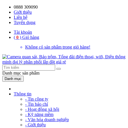
0888 309090
59%
20%
13%
18%
10%
28%
21%
Giới thiệu
Liên hệ
OFF
OFF
OFF
OFF
OFF
OFF
OFF
Tuyển dụng
Tài khoản
(
0
)
Giỏ hàng
Không có sản phẩm trong giỏ hàng!
Danh mục
sản phẩm
Danh mục
Thông tin
- Tin công ty
- Tin báo chí
- Hoạt động xã hội
- Kỹ năng mềm
- Văn hóa doanh nghiệp
- Giới thiệu