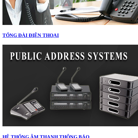
TỔNG ĐÀI ĐIỆN THOẠI
HỆ THỐNG ÂM THANH THÔNG BÁO