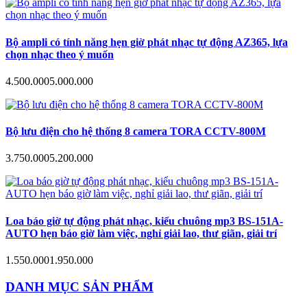
Bộ ampli có tính năng hẹn giờ phát nhạc tự động AZ365, lựa
chọn nhạc theo ý muốn
4.500.000
5.000.000
Bộ lưu điện cho hệ thống 8 camera TORA CCTV-800M
3.750.000
5.200.000
Loa báo giờ tự động phát nhạc, kiểu chuông mp3 BS-151A-
AUTO hẹn báo giờ làm việc, nghỉ giải lao, thư giãn, giải trí
1.550.000
1.950.000
DANH MỤC SẢN PHẨM