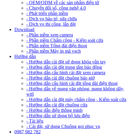
- OEM/ODM về các sản phẩm điện tử
- Chuyển đổi số, công nghệ 4.0
- Phát triển phần mềm
- Dịch vụ bảo trì, sửa chữa
- Dịch vụ thi công, lắp đặt
Download
- Phần mềm xem camera
- Phần mềm Chấm công - Kiểm soát cửa
- Phần mềm Tổng đài điện thoại
- Phần mềm Máy in mã vạch
Hướng dẫn
- Hướng dẫn cài đặt sử dụng khóa vân tay
- Hướng dẫn cài đặt trung tâm báo động
- Hướng dẫn cấu hình cài đặt xem camera
- Hướng dẫn cài đặt chuông báo giờ
- Hướng dẫn cấu hình cài đặt tổng đài điện thoại
- Hướng dẫn về mạng văn phòng, mạng không dây,
wifi
- Hướng dẫn cài đặt máy chấm công - Kiểm soát cửa
- Hướng dẫn cài đặt chuông cửa
- Hướng dẫn điện thông minh
- Hướng dẫn sử dụng bộ lưu điện
- Tài liệu
- Cài đặt, sử dụng Chuông gọi phục vụ
0987 982 782