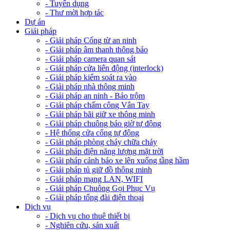
- Tuyển dụng
- Thư mời hợp tác
Dự án
Giải pháp
- Giải pháp Cổng từ an ninh
- Giải pháp âm thanh thông báo
- Giải pháp camera quan sát
- Giải pháp cửa liên động (interlock)
- Giải pháp kiểm soát ra vào
- Giải pháp nhà thông minh
- Giải pháp an ninh - Báo trộm
- Giải pháp chấm công Vân Tay
- Giải pháp bãi giữ xe thông minh
- Giải pháp chuông báo giờ tự động
- Hệ thống cửa cổng tự động
- Giải pháp phòng cháy chữa cháy
- Giải pháp điện năng lượng mặt trời
- Giải pháp cảnh báo xe lên xuống tầng hầm
- Giải pháp tủ giữ đồ thông minh
- Giải pháp mạng LAN, WIFI
- Giải pháp Chuông Gọi Phục Vụ
- Giải pháp tổng đài điện thoại
Dịch vụ
- Dịch vụ cho thuê thiết bị
- Nghiên cứu, sản xuất