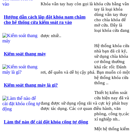
Khóa vân tay hay còn gọi là khóa cửa bằng vân
tay là loại khóa
dùng vân tay thay
Hướng dẫn cách lắp đặt khóa nam châm
cho chìa khóa để
cho hệ thống cửa kiểm soát ra vào
mở cửa. Đây là
loại khóa cửa đang
được nhiề..
Hệ thống khóa cửa
nhà bạn đã cũ kỹ,
Kiểm soát thang máy
sử dụng chìa khóa
cơ thông thường
khá rắc rối: Đánh
rơi, để quên và dễ bị cậy phá. Bạn muốn có một
hệ thống khóa cửa
thông ..
Kiểm soát thang máy là gì?
Thiết bị kiểm soát
cửa hiện nay đã và
đang được sử dụng rộng rãi và cực kỳ phát huy
được tác dụng. Các cơ quan điều hành, văn
phòng, công ty,các
xí nghiệp nh..
Làm thế nào để cài đặt khóa cổng tự động
Một hệ thống kiểm