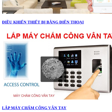
ĐIỀU KHIỂN THIẾT BỊ BẰNG ĐIỆN THOẠI
LẮP MÁY CHẤM CÔNG VÂN TAY