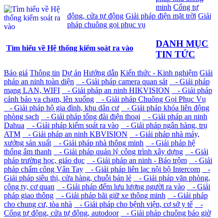
minh
Cổng tự
động, cửa tự động
Giải pháp điện mặt trời
Giải
pháp chuông gọi phục vụ
DANH MỤC
Tìm hiểu về Hệ thống kiểm soát ra vào
TIN TỨC
Báo giá
Thông tin
Dự án
Hướng dẫn
Kiến thức - Kinh nghiệm
Giải
pháp an ninh toàn diện
- Giải pháp camera quan sát
- Giải pháp
mạng LAN, WIFI
- Giải pháp an ninh HIKVISION
- Giải pháp
cảnh báo va chạm, lên xuống
- Giải pháp Chuông Gọi Phục Vụ
- Giải pháp hộ gia đình, khu dân cư
- Giải pháp khóa liên động
phòng sạch
- Giải pháp tổng đài điện thoại
- Giải pháp an ninh
Dahua
- Giải pháp kiểm soát ra vào
- Giải pháp ngân hàng, trụ
ATM
- Giải pháp an ninh KBVISION
- Giải pháp nhà máy,
xưởng sản xuất
- Giải pháp nhà thông minh
- Giải pháp hệ
thống âm thanh
- Giải pháp quản lý công trình xây dựng
- Giải
pháp trường học, giáo dục
- Giải pháp an ninh - Báo trộm
- Giải
pháp chấm công Vân Tay
- Giải pháp liên lạc nội bộ Intercom
-
Giải pháp siêu thị, cửa hàng, chuỗi bán lẻ
- Giải pháp văn phòng,
công ty, cơ quan
- Giải pháp đếm lưu lượng người ra vào
- Giải
pháp giao thông
- Giải pháp bãi giữ xe thông minh
- Giải pháp
cho chung cư, tòa nhà
- Giải pháp cho bệnh viện, cơ sở y tế
-
Cổng tự động, cửa tự động, autodoor
- Giải pháp chuông báo giờ