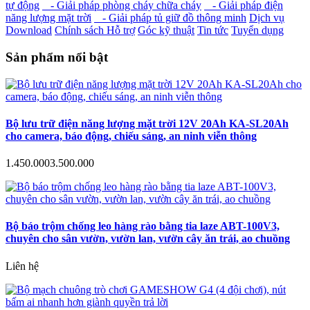
tự động
- Giải pháp phòng cháy chữa cháy
- Giải pháp điện
năng lượng mặt trời
- Giải pháp tủ giữ đồ thông minh
Dịch vụ
Download
Chính sách Hỗ trợ
Góc kỹ thuật
Tin tức
Tuyển dụng
Sản phẩm nổi bật
Bộ lưu trữ điện năng lượng mặt trời 12V 20Ah KA-SL20Ah
cho camera, báo động, chiếu sáng, an ninh viễn thông
1.450.000
3.500.000
Bộ báo trộm chống leo hàng rào bằng tia laze ABT-100V3,
chuyên cho sân vườn, vườn lan, vườn cây ăn trái, ao chuồng
Liên hệ