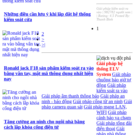
Giải pháp kiểm soát ra
vào
|
982782 người xem
|
Những điều cần lưu ý khi lắp đặt hệ thống
| Rating:
4.5
Posted By:
kiểm soát cửa
Thanh Bình
1
2
>
>|
Giải pháp hệ
Ronald jack F18 sản phẩm kiểm soát ra vào
thống ELV
bằng vân tay, mật mã thông dụng nhất hiện
System
Giải pháp
nay
chuông báo giờ tự
động
Giải pháp
kiểm soát ra vào
Giải pháp âm thanh thông báo
Giải pháp an
ninh - báo động
Giải pháp cổng từ an ninh
Giải
pháp camera quan sát
Giải pháp mạng LAN,
WIFI
Giải pháp
cảnh báo va chạm
Tăng cường an ninh cho ngôi nhà bằng
Giải pháp tổng đài
cách lắp khóa cổng điện tử
điện thoại
Giải
pháp nhà thông