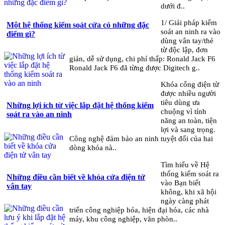
dưới đ..
1/ Giải pháp kiểm
Một hệ thống kiểm soát cửa có những đặc
soát an ninh ra vào
điểm gì?
dùng vân tay/thẻ
từ độc lập, đơn
giản, dễ sử dụng, chi phí thấp: Ronald Jack F6
Ronald Jack F6 đã từng được Digitech g..
Khóa cổng điện từ
được nhiều người
tiêu dùng ưa
Những lợi ích từ việc lắp đặt hệ thống kiểm
chuộng vì tính
soát ra vào an ninh
năng an toàn, tiện
lợi và sang trọng.
Công nghệ đảm bảo an ninh tuyệt đối của hai
dòng khóa nà..
Tìm hiểu về Hệ
thống kiểm soát ra
Những điều cần biết về khóa cửa điện tử
vào Bạn biết
vân tay
không, khi xã hội
ngày càng phát
triển công nghiệp hóa, hiện đại hóa, các nhà
máy, khu công nghiệp, văn phòn..