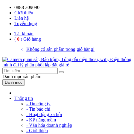
0888 309090
59%
20%
13%
18%
10%
28%
21%
Giới thiệu
Liên hệ
OFF
OFF
OFF
OFF
OFF
OFF
OFF
Tuyển dụng
Tài khoản
(
0
)
Giỏ hàng
Không có sản phẩm trong giỏ hàng!
Danh mục
sản phẩm
Danh mục
Thông tin
- Tin công ty
- Tin báo chí
- Hoạt động xã hội
- Kỹ năng mềm
- Văn hóa doanh nghiệp
- Giới thiệu