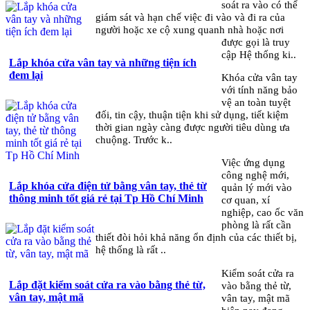
soát ra vào có thể
giám sát và hạn chế việc đi vào và đi ra của
người hoặc xe cộ xung quanh nhà hoặc nơi
được gọi là truy
cập Hệ thống ki..
Lắp khóa cửa vân tay và những tiện ích
đem lại
Khóa cửa vân tay
với tính năng bảo
vệ an toàn tuyệt
đối, tin cậy, thuận tiện khi sử dụng, tiết kiệm
thời gian ngày càng được người tiêu dùng ưa
chuộng. Trước k..
Việc ứng dụng
công nghệ mới,
Lắp khóa cửa điện tử bằng vân tay, thẻ từ
quản lý mới vào
thông minh tốt giá rẻ tại Tp Hồ Chí Minh
cơ quan, xí
nghiệp, cao ốc văn
phòng là rất cần
thiết đòi hỏi khả năng ổn định của các thiết bị,
hệ thống là rất ..
Kiểm soát cửa ra
Lắp đặt kiểm soát cửa ra vào bằng thẻ từ,
vào bằng thẻ từ,
vân tay, mật mã
vân tay, mật mã