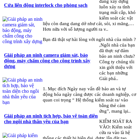
đang xây dựng
Cửa liên động interlock cho phòng sạch
luôn xảy ra tình
trạng mất cắp, khó
kiểm soát các vật
liệu còn đang dang dở như cát, sỏi, xi măng,…
Hơn nữa với số lượng người ra v..
Bạn đã thật sự hài lòng với ngôi nhà của mình ?
,Ngôi nhà của bạn
đã thực sự đảm
Giải pháp an ninh camera giám sát, báo
bảo an ninh chưa?
động, máy chấm công cho công trình xây
Công ty chúng tôi
dựng
xin giới thiệu với
các bạn những
Giải phá..
1. Mục đích Ngày nay vấn đề bảo an và tự
động hóa ngày càng được các doanh nghiệp, cơ
quan coi trọng “ Hệ thống kiểm soát ra/ vào
bằng thẻ cảm
ứng”, mang lại..
Giải pháp an ninh tích hợp, bảo vệ toàn diện
KIỂM SOÁT RA
cho ngôi nhà thân yêu của bạn
VÀO: Kiểm soát
cửa ra vào là hệ
thống các thiết bị hiện đại, được lắp đặt tạo