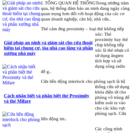
I. TỔNG QUAN HỆ THỐNGTrong những năm
qua, hệ thống đảm bảo an ninh đang ngày càng
quan trọng hơn đối với hoạt động của các cơ
quan doanh nghiệp, căn hộ, nhà cửa..
Thẻ cảm ứng proximity – loại thẻ không tiếp
xúc: Thẻ
proximity hay thẻ
Giải pháp an ninh và giám sát cho cửa thoát
chip không tiếp
hiểm tại chung cư, tòa nhà cao tầng và phân
xúc là thẻ nhựa có
xưởng nhà máy
sử dụng ăngten
tích hợp và sử
dụng sóng radio
để g..
Cửa liên động interlock cho phòng sạch là hệ
thống cửa sử dụng
khóa điện từ cho
Cách nhận biết và phân biệt thẻ Proximity
phòng vô trùng để
và thẻ Mifare
kiểm soát ra vào
cho các khu vực
phòng sạch. Cửa
liên động int..
Các công trình