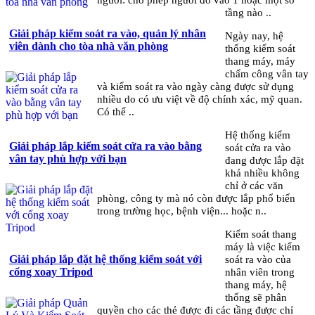
tầng nào ..
Giải pháp kiểm soát ra vào, quản lý nhân
Ngày nay, hệ
viên dành cho tòa nhà văn phòng
thống kiểm soát
thang máy, máy
chấm công vân tay
và kiểm soát ra vào ngày càng được sử dụng
nhiều do có ưu việt về độ chính xác, mỹ quan.
Có thể ..
Hệ thống kiểm
Giải pháp lắp kiểm soát cửa ra vào bằng
soát cửa ra vào
vân tay phù hợp với bạn
đang được lắp đặt
khá nhiều không
chỉ ở các văn
phòng, công ty mà nó còn được lắp phổ biến
trong trường học, bệnh viện... hoặc n..
Kiểm soát thang
máy là việc kiểm
Giải pháp lắp đặt hệ thống kiểm soát với
soát ra vào của
cổng xoay Tripod
nhân viên trong
thang máy, hệ
thống sẽ phân
quyền cho các thẻ được đi các tầng được chỉ