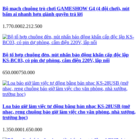
Bộ mạch chuông trò chơi GAMESHOW G4 (4 đội chơi), nút
bấm ai nhanh hơn giành quyền trả lời
1.770.000
2.212.500
Bộ tổ hợp chuông đèn, nút nhấn báo động khẩn cấp độc lập
KS-BC03, có pin dự phòng, cắm điện 220V, lắp nổi
650.000
750.000
Loa báo giờ làm việc tự động bằng bản nhạc KS-28USB (mở
nhạc, reng chuông báo giờ làm việc cho văn phòng, nhà xưởng,
trường học)
1.350.000
1.650.000