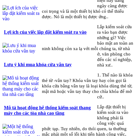
hiện nay đang
ngày càng được
coi trọng và là một thiết bị khó có thể thiếu
được. Nó là một thiết bị được ứng..
Lắp kiểm soát cửa
ra vào bạn được
Lợi ích của việc lắp đặt kiểm soát ra vào
những gì? Việc
bảo mật an toàn an
ninh không còn xa lạ với mỗi chúng ta, từ nhà
ở, văn phòng cho
đến các xí nghiệp,
Lưu ý khi mua khóa cửa vân tay
nhà xư..
1. Thế nào là khóa
thẻ từ -vân tay? Khóa vân tay hay còn gọi là
khóa cửa bằng vân tay là loại khóa dùng thẻ từ,
mật mã hoặc vân tay thay cho chìa khóa để mở
cử..
Lắp đặt thiết bị
Mô tả hoạt động hệ thống kiểm soát thang
kiểm soát ra vào
máy cho các tòa nhà cao tầng
không phải là
công việc quá
phức tạp. Tuy nhiên, do thói quen, ta thường
mắc phải một số lỗi khi tiến hành công việc,