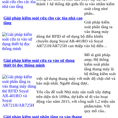
thành 1 hệ thống đặt giữa lỗi ra vào nhằm kiểm
soát cũng như
phân..
Giải pháp kiểm soát cửa cho các tòa nhà cao
Giải pháp kiểm
tầng
soát phân tầng ra
vào thang máy
dùng thẻ RFID sẽ sử dụng bộ điều khiển
chuyên dụng Soyal AR-401RO và Soyal
AR721H/AR725H can thiệp vào bộ điều ..
Mô tả giải pháp.
amp; Hệ thống
Giải pháp kiểm soát cửa ra vào sử dụng
kiểm soát phân
thiết bị đọc thông minh
tầng thang máy là
hệ thống kiểm soát
việc sử dụng thang máy với mức độ chặt chẽ và
bảo mật nhất. Người dùng đượ..
Yêu cầu đề xuất Nhà máy sản xuất xây dựng
trên diện tích 109ha, dự kiến sẽ đi vào hoạt
động vào năm 2015, với công suất 1,2 triệu sản
phẩm/năm. Với
quy mô của..
Giải pháp kiểm soát phân tầng ra vào thang