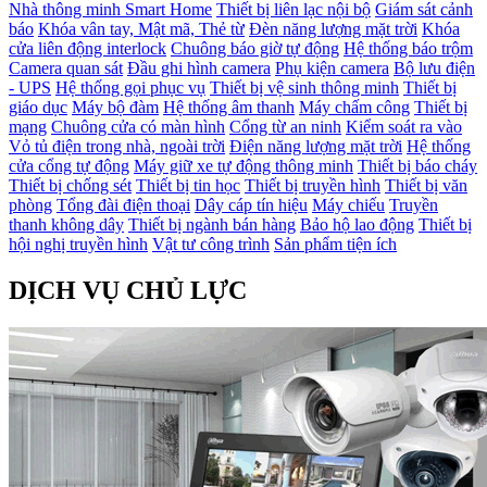
Nhà thông minh Smart Home
Thiết bị liên lạc nội bộ
Giám sát cảnh
báo
Khóa vân tay, Mật mã, Thẻ từ
Đèn năng lượng mặt trời
Khóa
cửa liên động interlock
Chuông báo giờ tự động
Hệ thống báo trộm
Camera quan sát
Đầu ghi hình camera
Phụ kiện camera
Bộ lưu điện
- UPS
Hệ thống gọi phục vụ
Thiết bị vệ sinh thông minh
Thiết bị
giáo dục
Máy bộ đàm
Hệ thống âm thanh
Máy chấm công
Thiết bị
mạng
Chuông cửa có màn hình
Cổng từ an ninh
Kiểm soát ra vào
Vỏ tủ điện trong nhà, ngoài trời
Điện năng lượng mặt trời
Hệ thống
cửa cổng tự động
Máy giữ xe tự động thông minh
Thiết bị báo cháy
Thiết bị chống sét
Thiết bị tin học
Thiết bị truyền hình
Thiết bị văn
phòng
Tổng đài điện thoại
Dây cáp tín hiệu
Máy chiếu
Truyền
thanh không dây
Thiết bị ngành bán hàng
Bảo hộ lao động
Thiết bị
hội nghị truyền hình
Vật tư công trình
Sản phẩm tiện ích
DỊCH VỤ CHỦ LỰC