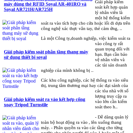
Giải pháp kiểm
máy dùng thẻ RFID Soyal AR-401RO và
soát kết hợp quản
Soyal AR721H/AR725H
lý nhân viên là
một hệ thống kiểm
soát ra vào tích hợp cho cửa hoặc lối đi dựa trên
công nghệ xác thực vân tay, thẻ cảm ứng, ..
Là một Công ty,doanh nghiệp, việc kiểm soát ra
vào công ty rất
quan trọng đối với
Giải pháp kiểm soát phân tầng thang máy
bạn. Bạn cần bảo
sử dụng thiết bị soyal
vệ nhân viên và
các tài sản doanh
nghiệp của mình không bị ..
Các khu công nghiệp, các hệ thống ra vào siêu
thị, trung tâm thương mại hay các đại sảnh của
các tòa nhà với số
lượng truy cập ra
Giải pháp kiểm soát ra vào kết hợp cổng
vào lớn cần kiểm
xoay Tripod Turnstile
soát theo h..
- Dễ dàng quản lý
toàn bộ hoạt động ra vào , lên xuống thang
máy. - Phân quyền ra vào các tầng cho từng
người: cho phép người đó vào 1 hoặc một số