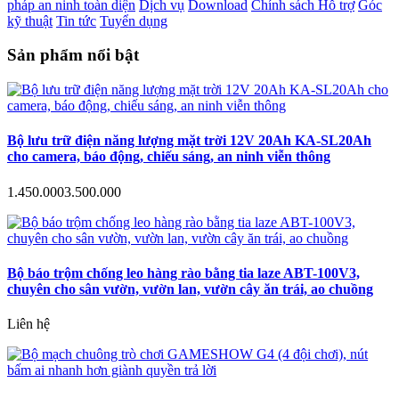
pháp an ninh toàn diện
Dịch vụ
Download
Chính sách Hỗ trợ
Góc
kỹ thuật
Tin tức
Tuyển dụng
Sản phẩm nổi bật
Bộ lưu trữ điện năng lượng mặt trời 12V 20Ah KA-SL20Ah
cho camera, báo động, chiếu sáng, an ninh viễn thông
1.450.000
3.500.000
Bộ báo trộm chống leo hàng rào bằng tia laze ABT-100V3,
chuyên cho sân vườn, vườn lan, vườn cây ăn trái, ao chuồng
Liên hệ