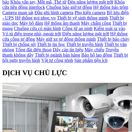
báo
Khóa vân tay, Mật mã, Thẻ từ
Đèn năng lượng mặt trời
Khóa
cửa liên động interlock
Chuông báo giờ tự động
Hệ thống báo trộm
Camera quan sát
Đầu ghi hình camera
Phụ kiện camera
Bộ lưu điện
- UPS
Hệ thống gọi phục vụ
Thiết bị vệ sinh thông minh
Thiết bị
giáo dục
Máy bộ đàm
Hệ thống âm thanh
Máy chấm công
Thiết bị
mạng
Chuông cửa có màn hình
Cổng từ an ninh
Kiểm soát ra vào
Vỏ tủ điện trong nhà, ngoài trời
Điện năng lượng mặt trời
Hệ thống
cửa cổng tự động
Máy giữ xe tự động thông minh
Thiết bị báo cháy
Thiết bị chống sét
Thiết bị tin học
Thiết bị truyền hình
Thiết bị văn
phòng
Tổng đài điện thoại
Dây cáp tín hiệu
Máy chiếu
Truyền
thanh không dây
Thiết bị ngành bán hàng
Bảo hộ lao động
Thiết bị
hội nghị truyền hình
Vật tư công trình
Sản phẩm tiện ích
DỊCH VỤ CHỦ LỰC