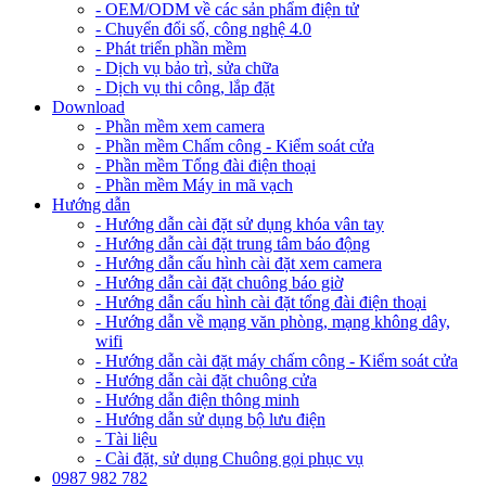
- OEM/ODM về các sản phẩm điện tử
- Chuyển đổi số, công nghệ 4.0
- Phát triển phần mềm
- Dịch vụ bảo trì, sửa chữa
- Dịch vụ thi công, lắp đặt
Download
- Phần mềm xem camera
- Phần mềm Chấm công - Kiểm soát cửa
- Phần mềm Tổng đài điện thoại
- Phần mềm Máy in mã vạch
Hướng dẫn
- Hướng dẫn cài đặt sử dụng khóa vân tay
- Hướng dẫn cài đặt trung tâm báo động
- Hướng dẫn cấu hình cài đặt xem camera
- Hướng dẫn cài đặt chuông báo giờ
- Hướng dẫn cấu hình cài đặt tổng đài điện thoại
- Hướng dẫn về mạng văn phòng, mạng không dây,
wifi
- Hướng dẫn cài đặt máy chấm công - Kiểm soát cửa
- Hướng dẫn cài đặt chuông cửa
- Hướng dẫn điện thông minh
- Hướng dẫn sử dụng bộ lưu điện
- Tài liệu
- Cài đặt, sử dụng Chuông gọi phục vụ
0987 982 782