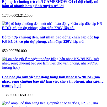
Bộ mạch chuông trò chơi GAMESHOW G4 (4 đội chơi), nút
bấm ai nhanh hơn giành quyền trả lời
1.770.000
2.212.500
Bộ tổ hợp chuông đèn, nút nhấn báo động khẩn cấp độc lập
KS-BC03, có pin dự phòng, cắm điện 220V, lắp nổi
650.000
750.000
Loa báo giờ làm việc tự động bằng bản nhạc KS-28USB (mở
nhạc, reng chuông báo giờ làm việc cho văn phòng, nhà xưởng,
trường học)
1.350.000
1.650.000