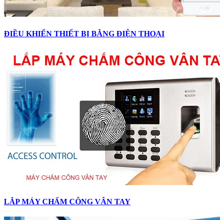
ĐIỀU KHIỂN THIẾT BỊ BẰNG ĐIỆN THOẠI
LẮP MÁY CHẤM CÔNG VÂN TAY