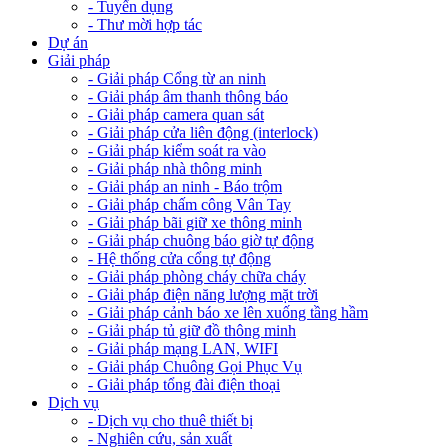
- Tuyển dụng
- Thư mời hợp tác
Dự án
Giải pháp
- Giải pháp Cổng từ an ninh
- Giải pháp âm thanh thông báo
- Giải pháp camera quan sát
- Giải pháp cửa liên động (interlock)
- Giải pháp kiểm soát ra vào
- Giải pháp nhà thông minh
- Giải pháp an ninh - Báo trộm
- Giải pháp chấm công Vân Tay
- Giải pháp bãi giữ xe thông minh
- Giải pháp chuông báo giờ tự động
- Hệ thống cửa cổng tự động
- Giải pháp phòng cháy chữa cháy
- Giải pháp điện năng lượng mặt trời
- Giải pháp cảnh báo xe lên xuống tầng hầm
- Giải pháp tủ giữ đồ thông minh
- Giải pháp mạng LAN, WIFI
- Giải pháp Chuông Gọi Phục Vụ
- Giải pháp tổng đài điện thoại
Dịch vụ
- Dịch vụ cho thuê thiết bị
- Nghiên cứu, sản xuất