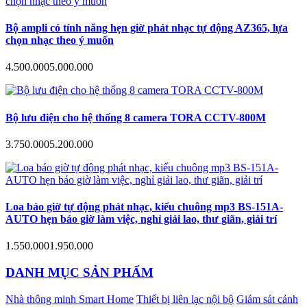
Bộ ampli có tính năng hẹn giờ phát nhạc tự động AZ365, lựa
chọn nhạc theo ý muốn
4.500.000
5.000.000
Bộ lưu điện cho hệ thống 8 camera TORA CCTV-800M
3.750.000
5.200.000
Loa báo giờ tự động phát nhạc, kiểu chuông mp3 BS-151A-
AUTO hẹn báo giờ làm việc, nghỉ giải lao, thư giãn, giải trí
1.550.000
1.950.000
DANH MỤC SẢN PHẨM
Nhà thông minh Smart Home
Thiết bị liên lạc nội bộ
Giám sát cảnh