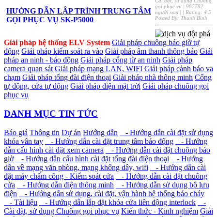
Cài đặt, sử dụng Chuông
gọi phục vụ
|
982782
HƯỚNG DẪN LẬP TRÌNH TRUNG TÂM
người xem
|
| Rating:
4.5
Posted By:
Thanh Bình
GỌI PHỤC VỤ SK-P5000
Giải pháp hệ thống ELV System
Giải pháp chuông báo giờ tự
động
Giải pháp kiểm soát ra vào
Giải pháp âm thanh thông báo
Giải
pháp an ninh - báo động
Giải pháp cổng từ an ninh
Giải pháp
camera quan sát
Giải pháp mạng LAN, WIFI
Giải pháp cảnh báo va
chạm
Giải pháp tổng đài điện thoại
Giải pháp nhà thông minh
Cổng
tự động, cửa tự động
Giải pháp điện mặt trời
Giải pháp chuông gọi
phục vụ
DANH MỤC TIN TỨC
Báo giá
Thông tin
Dự án
Hướng dẫn
- Hướng dẫn cài đặt sử dụng
khóa vân tay
- Hướng dẫn cài đặt trung tâm báo động
- Hướng
dẫn cấu hình cài đặt xem camera
- Hướng dẫn cài đặt chuông báo
giờ
- Hướng dẫn cấu hình cài đặt tổng đài điện thoại
- Hướng
dẫn về mạng văn phòng, mạng không dây, wifi
- Hướng dẫn cài
đặt máy chấm công - Kiểm soát cửa
- Hướng dẫn cài đặt chuông
cửa
- Hướng dẫn điện thông minh
- Hướng dẫn sử dụng bộ lưu
điện
- Hướng dẫn sử dụng, cài đặt, vận hành hệ thống báo cháy
- Tài liệu
- Hướng dẫn lắp đặt khóa cửa liên động interlock
-
Cài đặt, sử dụng Chuông gọi phục vụ
Kiến thức - Kinh nghiệm
Giải