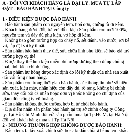
A - ĐỐI VỚI KHÁCH HÀNG LÀ ĐẠI LÝ, MUA TỰ LẮP
ĐẶT - BẢO HÀNH TẠI Công ty
1 - ĐIỀU KIỆN ĐƯỢC BẢO HÀNH
- Bảo hành sản phẩm còn nguyên tem, hoá đơn, chứng từ đi kèm.
- Khách hàng được đổi, trả với điều kiện Sản phẩm còn mới 100%,
nguyên tem và đầy đủ phụ kiện, vỏ hộp đi kèm.
- Không bao gồm trường hợp do cháy nổ, sét đánh, vào nước, rơi bể
vỡ, lắp đặt sai kỹ thuật.
- Sản phẩm bảo hành thay thế, sửa chữa linh phụ kiện sẽ báo giá tuỳ
trường hợp cụ thể.
- Được thay thế linh kiện miễn phí tương đương theo đúng chủng
loại, linh kiện chính hãng.
- Sản phẩm hư hỏng được xác định do lỗi kỹ thuật của nhà sản xuất
đối với từng nhãn hàng.
- Sản phẩm còn trong thời gian bảo hành, các thông tin như số hiệu
sản xuất, kiểu máy, nhãn hiệu còn đầy đủ, rõ ràng, không bị chỉnh
sửa, thay đổi bởi cá nhân hoặc đơn vị khác không do chỉ định của
giám đốc công ty vũ hoàng.
- Sản phẩm không thuộc trường hợp bị từ chối bảo hành.
- Địa điểm nhận sản phẩm bảo hành tại trụ sở chính công ty Công
ty. Tại Hồ Chí Minh đối với sản phẩm mua tại Tp.HCM, tại Hà Nội
đối với khách hàng mua tại Tp.Hà Nội
2 - NHỮNG TRƯỜNG HỢP KHÔNG ĐƯỢC BẢO HÀNH:
- Rách tem, bị tẩy xoá, chỉnh sửa hoặc bị dán chồng bằng tem khác,