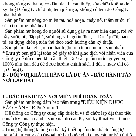
không rõ ngày tháng, có dấu hiệu bị can thiệp, sửa chữa không do
kỹ thuật Công ty chỉ định, tem giả mạo, không có tem do Công ty
phát hành.
- Sản phẩm hư hỏng do thiên tai, hoả hoạn, cháy nổ, thấm nước, rỉ
sét, côn trùng phá hoại.
- Sản phẩm hư hỏng do người sử dụng gây ra như biến dạng, rơi vỡ,
trầy sướt, bể, đập phá, sử dụng sai nguồn điện,.... Do lắp đặt, bảo
trì, sử dụng không tuân thủ theo sách hướng dẫn kỹ thuật.
- Sản phẩm đã hết hạn bảo hành ghi trên tem dán trên sản phẩm.
* Lưu ý:
bạn giữ lại toàn bộ giấy tờ khi giao dịch với nhân viên của
Công ty để đối chiếu khi cần thiết. Giữ sản phẩm mới nguyên vẹn
100% như ban đầu để được hưởng chính sách 1 đổi 1 ngay chỉ có
tại Công ty.
B - ĐỐI VỚI KHÁCH HÀNG LÀ DỰ ÁN - BẢO HÀNH TẬN
NƠI LẮP ĐẶT
1 - BẢO HÀNH TẬN NƠI MIỄN PHÍ HOÀN TOÀN
- Sản phẩm hư hỏng đảm bảo nằm trong ''ĐIỀU KIỆN ĐƯỢC
BẢO HÀNH'' Điều A mục 1.
- Hệ thống do Công ty cung cấp thiết bị và tổ chức lắp đặt theo tiêu
chuẩn kỹ thuật của nhà sản xuất do các Kỹ sư, kỹ thuật viên thuộc
Công ty Công ty thực hiện.
- Trong hệ thống không có bất kỳ thiết bị nào do khách hàng tự
trang bị, tự cung cấp (ngoại trừ bắt buộc phải cung cấp từ bên thứ 3