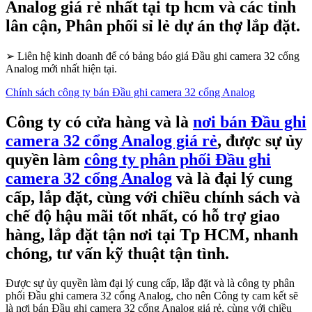
Analog giá rẻ nhất tại tp hcm và các tỉnh
lân cận, Phân phối sỉ lẻ dự án thợ lắp đặt.
➢
Liên hệ kinh doanh để có bảng báo giá Đầu ghi camera 32 cổng
Analog mới nhất hiện tại.
Chính sách công ty bán Đầu ghi camera 32 cổng Analog
Công ty có cửa hàng và là
nơi bán Đầu ghi
camera 32 cổng Analog giá rẻ
, được sự ủy
quyền làm
công ty phân phối Đầu ghi
camera 32 cổng Analog
và là đại lý cung
cấp, lắp đặt, cùng với chiều chính sách và
chế độ hậu mãi tốt nhất, có hỗ trợ giao
hàng, lắp đặt tận nơi tại Tp HCM, nhanh
chóng, tư vấn kỹ thuật tận tình.
Được sự ủy quyền làm đại lý cung cấp, lắp đặt và là công ty phân
phối Đầu ghi camera 32 cổng Analog, cho nên Công ty cam kết sẽ
là nơi bán Đầu ghi camera 32 cổng Analog giá rẻ, cùng với chiều