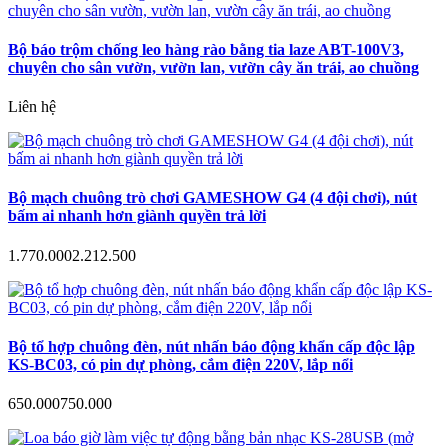
Bộ báo trộm chống leo hàng rào bằng tia laze ABT-100V3,
chuyên cho sân vườn, vườn lan, vườn cây ăn trái, ao chuồng
Liên hệ
Bộ mạch chuông trò chơi GAMESHOW G4 (4 đội chơi), nút
bấm ai nhanh hơn giành quyền trả lời
1.770.000
2.212.500
Bộ tổ hợp chuông đèn, nút nhấn báo động khẩn cấp độc lập
KS-BC03, có pin dự phòng, cắm điện 220V, lắp nổi
650.000
750.000