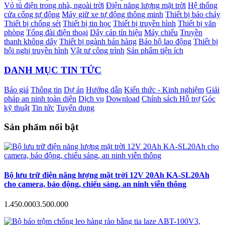
Vỏ tủ điện trong nhà, ngoài trời
Điện năng lượng mặt trời
Hệ thống
cửa cổng tự động
Máy giữ xe tự động thông minh
Thiết bị báo cháy
Thiết bị chống sét
Thiết bị tin học
Thiết bị truyền hình
Thiết bị văn
phòng
Tổng đài điện thoại
Dây cáp tín hiệu
Máy chiếu
Truyền
thanh không dây
Thiết bị ngành bán hàng
Bảo hộ lao động
Thiết bị
hội nghị truyền hình
Vật tư công trình
Sản phẩm tiện ích
DANH MỤC TIN TỨC
Báo giá
Thông tin
Dự án
Hướng dẫn
Kiến thức - Kinh nghiệm
Giải
pháp an ninh toàn diện
Dịch vụ
Download
Chính sách Hỗ trợ
Góc
kỹ thuật
Tin tức
Tuyển dụng
Sản phẩm nổi bật
Bộ lưu trữ điện năng lượng mặt trời 12V 20Ah KA-SL20Ah
cho camera, báo động, chiếu sáng, an ninh viễn thông
1.450.000
3.500.000