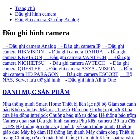
Trang chủ
Đầu ghi hình camera
Đầu ghi camera 32 cổng Analog
Đầu ghi hình camera
- Đầu ghi camera Analog
- Đầu ghi camera IP
- Đầu ghi
camera HIKVISION
- Đầu ghi camera DAHUA
- Đầu ghi
camera KBVISION
- Đầu ghi camera VANTECH
- Đầu ghi
camera NICHIETSU
- Đầu ghi camera AVTECH
- Đầu ghi
camera QUESTEK
- Đầu ghi camera AZZA - VISION
- Đầu
ghi camera HD PARAGON
- Đầu ghi camera ESCORT
- Bộ
NAS, Server lưu trữ ghi hình
- Đầu ghi hình All in One
DANH MỤC SẢN PHẨM
Nhà thông minh Smart Home
Thiết bị liên lạc nội bộ
Giám sát cảnh
báo
Khóa vân tay, Mật mã, Thẻ từ
Đèn năng lượng mặt trời
Khóa
cửa liên động interlock
Chuông báo giờ tự động
Hệ thống báo trộm
Camera quan sát
Đầu ghi hình camera
Phụ kiện camera
Bộ lưu điện
- UPS
Hệ thống gọi phục vụ
Thiết bị vệ sinh thông minh
Thiết bị
giáo dục
Máy bộ đàm
Hệ thống âm thanh
Máy chấm công
Thiết bị
mạng
Chuông cửa có màn hình
Cổng từ an ninh
Kiểm soát ra vào