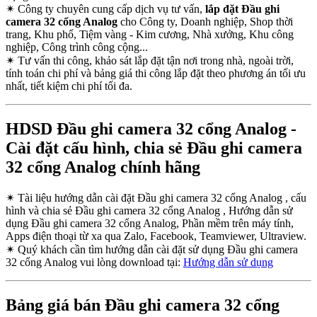
✴
Công ty chuyên cung cấp dịch vụ tư vấn,
lắp đặt Đầu ghi
camera 32 cổng Analog
cho Công ty, Doanh nghiệp, Shop thời
trang, Khu phố, Tiệm vàng - Kim cương, Nhà xưởng, Khu công
nghiệp, Công trình công cộng...
✴
Tư vấn thi công, khảo sát lắp đặt tận nơi trong nhà, ngoài trời,
tính toán chi phí và bảng giá thi công lắp đặt theo phương án tối ưu
nhất, tiết kiệm chi phí tối đa.
HDSD Đầu ghi camera 32 cổng Analog -
Cài đặt cấu hình, chia sẻ Đầu ghi camera
32 cổng Analog chính hãng
✴
Tài liệu hướng dẫn cài đặt Đầu ghi camera 32 cổng Analog , cấu
hình và chia sẻ Đầu ghi camera 32 cổng Analog , Hướng dẫn sử
dụng Đầu ghi camera 32 cổng Analog, Phần mềm trên máy tính,
Apps điện thoại từ xa qua Zalo, Facebook, Teamviewer, Ultraview.
✴
Quý khách cần tìm hướng dẫn cài đặt sử dụng Đầu ghi camera
32 cổng Analog vui lòng download tại:
Hướng dẫn sử dụng
Bảng giá bán Đầu ghi camera 32 cổng