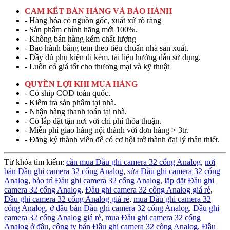
CAM KẾT BÁN HÀNG VÀ BẢO HÀNH
- Hàng hóa có nguồn gốc, xuất xứ rõ ràng
- Sản phẩm chính hãng mới 100%.
- Không bán hàng kém chất lượng
- Bảo hành bằng tem theo tiêu chuẩn nhà sản xuất.
- Đầy đủ phụ kiện đi kèm, tài liệu hướng dẫn sử dụng.
- Luôn có giá tốt cho thương mại và kỹ thuật
QUYỀN LỢI KHI MUA HÀNG
- Có ship COD toàn quốc.
- Kiểm tra sản phẩm tại nhà.
- Nhận hàng thanh toán tại nhà.
- Có lắp đặt tận nơi với chi phí thỏa thuận.
- Miễn phí giao hàng nội thành với đơn hàng > 3tr.
- Đăng ký thành viên để có cơ hội trở thành đại lý thân thiết.
Từ khóa tìm kiếm:
cần mua Đầu ghi camera 32 cổng Analog
,
nơi
bán Đầu ghi camera 32 cổng Analog
,
sửa Đầu ghi camera 32 cổng
Analog
,
bảo trì Đầu ghi camera 32 cổng Analog
,
lắp đặt Đầu ghi
camera 32 cổng Analog
,
Đầu ghi camera 32 cổng Analog giá rẻ
,
Đầu ghi camera 32 cổng Analog giá rẻ
,
mua Đầu ghi camera 32
cổng Analog,
ở đâu bán Đầu ghi camera 32 cổng Analog
,
Đầu ghi
camera 32 cổng Analog giá rẻ
,
mua Đầu ghi camera 32 cổng
Analog ở đâu
,
công ty bán Đầu ghi camera 32 cổng Analog,
Đầu