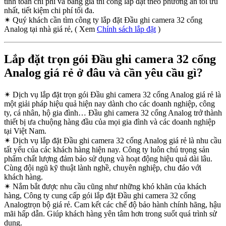
tính toán chi phí và bảng giá thi công lắp đặt theo phương án tối ưu
nhất, tiết kiệm chi phí tối đa.
✴
Quý khách cần tìm công ty lắp đặt Đầu ghi camera 32 cổng
Analog tại nhà giá rẻ, ( Xem
Chính sách lắp đặt
)
Lắp đặt trọn gói Đầu ghi camera 32 cổng
Analog giá rẻ ở đâu và cần yêu cầu gì?
✴
Dịch vụ lắp đặt trọn gói Đầu ghi camera 32 cổng Analog giá rẻ là
một giải pháp hiệu quả hiện nay dành cho các doanh nghiệp, công
ty, cá nhân, hộ gia đình… Đầu ghi camera 32 cổng Analog trở thành
thiết bị ưa chuộng hàng đầu của mọi gia đình và các doanh nghiệp
tại Việt Nam.
✴
Dịch vụ lắp đặt Đầu ghi camera 32 cổng Analog giá rẻ là nhu cầu
tất yếu của các khách hàng hiện nay. Công ty luôn chú trọng sản
phẩm chất lượng đảm bảo sử dụng và hoạt động hiệu quả dài lâu.
Cùng đội ngũ kỹ thuật lành nghề, chuyên nghiệp, chu đáo với
khách hàng.
✴
Nắm bắt được nhu cầu cũng như những khó khăn của khách
hàng, Công ty cung cấp gói lắp đặt Đầu ghi camera 32 cổng
Analogtrọn bộ giá rẻ. Cam kết các chế độ bảo hành chính hãng, hậu
mãi hấp dẫn. Giúp khách hàng yên tâm hơn trong suốt quá trình sử
dụng.