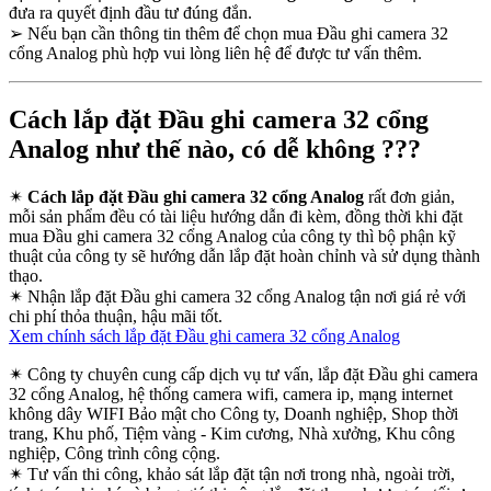
đưa ra quyết định đầu tư đúng đắn.
➢
Nếu bạn cần thông tin thêm để chọn mua Đầu ghi camera 32
cổng Analog phù hợp vui lòng liên hệ để được tư vấn thêm.
Cách lắp đặt Đầu ghi camera 32 cổng
Analog như thế nào, có dễ không ???
✴
Cách lắp đặt Đầu ghi camera 32 cổng Analog
rất đơn giản,
mỗi sản phẩm đều có tài liệu hướng dẫn đi kèm, đồng thời khi đặt
mua Đầu ghi camera 32 cổng Analog của công ty thì bộ phận kỹ
thuật của công ty sẽ hướng dẫn lắp đặt hoàn chỉnh và sử dụng thành
thạo.
✴
Nhận lắp đặt Đầu ghi camera 32 cổng Analog tận nơi giá rẻ với
chi phí thỏa thuận, hậu mãi tốt.
Xem chính sách lắp đặt Đầu ghi camera 32 cổng Analog
✴
Công ty chuyên cung cấp dịch vụ tư vấn, lắp đặt Đầu ghi camera
32 cổng Analog, hệ thống camera wifi, camera ip, mạng internet
không dây WIFI Bảo mật cho Công ty, Doanh nghiệp, Shop thời
trang, Khu phố, Tiệm vàng - Kim cương, Nhà xưởng, Khu công
nghiệp, Công trình công cộng.
✴
Tư vấn thi công, khảo sát lắp đặt tận nơi trong nhà, ngoài trời,