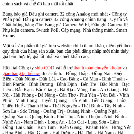
chính sách và chế độ hậu mãi tốt nhất.
Bảng báo giá Đầu ghi camera 32 cổng Analog mới nhất - Công ty
Phân phối Đầu ghi camera 32 cổng Analog chính hãng - Uy tín và
Chất lượng hàng đầu: Bảng giá Camera WIFI, Đầu ghi Camera IP,
Phụ kiện camera, Switch PoE, Cáp mạng, Nhà thông minh, Smart
Home.
Một số sản phẩm thì giá trên website chỉ là tham khảo, niêm yết theo
quy định của hãng sản xuất. bạn cần phải đăng nhập mới nhìn thấy
giá bán thực tế, giá tốt nhất và chiết khấu cao.
Hiện tại Công ty
ship COD
và hỗ trợ
thanh toán chuyển khoản
và
giao hàng tại bến xe
đi các tỉnh.
: Đồng Tháp - Đồng Nai - Điện
Biên - Đắk Nông - Đắk Lắk - Cao Bằng - Cà Mau - Bình Thuận -
Bình Phước - Bình Dương - Bình Định - Bến Tre - Bắc Ninh - Bạc
Liêu - Bắc Kạn - Bắc Giang - Bà Rịa - Vũng Tàu - An Giang - Hà
Nội - Hải Phòng - Đà Nẵng - Cần Thơ - Phú Yên - Yên Bái - Vĩnh
Phúc - Vĩnh Long - Tuyên Quang - Trà Vinh - Tiền Giang - Thừa
Thiên Huế - Thanh Hóa - Thái Nguyên - Thái Bình - Tây Ninh -
Sơn La - Sóc Trăng - Quảng Trị - Quảng Ninh - Quảng Ngãi -
Quảng Nam - Quảng Bình - Phú Thọ - Ninh Thuận - Ninh Bình -
Nghệ An - Nam Định - Long An - Lào Cai - Lạng Sơn - Lâm
Đồng- Lai Châu - Kon Tum - Kiên Giang - Khánh Hòa - Hưng Yên
- Hòa Bình - Hậu Giang - Hải Dương - Hà Tĩnh - Hà Nam - Hà