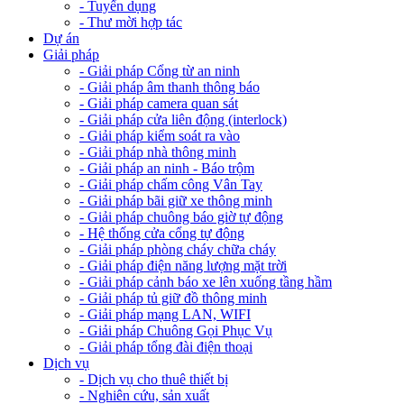
- Tuyển dụng
- Thư mời hợp tác
Dự án
Giải pháp
- Giải pháp Cổng từ an ninh
- Giải pháp âm thanh thông báo
- Giải pháp camera quan sát
- Giải pháp cửa liên động (interlock)
- Giải pháp kiểm soát ra vào
- Giải pháp nhà thông minh
- Giải pháp an ninh - Báo trộm
- Giải pháp chấm công Vân Tay
- Giải pháp bãi giữ xe thông minh
- Giải pháp chuông báo giờ tự động
- Hệ thống cửa cổng tự động
- Giải pháp phòng cháy chữa cháy
- Giải pháp điện năng lượng mặt trời
- Giải pháp cảnh báo xe lên xuống tầng hầm
- Giải pháp tủ giữ đồ thông minh
- Giải pháp mạng LAN, WIFI
- Giải pháp Chuông Gọi Phục Vụ
- Giải pháp tổng đài điện thoại
Dịch vụ
- Dịch vụ cho thuê thiết bị
- Nghiên cứu, sản xuất