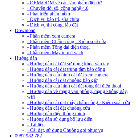
- OEM/ODM về các sản phẩm điện tử
- Chuyển đổi số, công nghệ 4.0
- Phát triển phần mềm
- Dịch vụ bảo trì, sửa chữa
- Dịch vụ thi công, lắp đặt
Download
- Phần mềm xem camera
- Phần mềm Chấm công - Kiểm soát cửa
- Phần mềm Tổng đài điện thoại
- Phần mềm Máy in mã vạch
Hướng dẫn
- Hướng dẫn cài đặt sử dụng khóa vân tay
- Hướng dẫn cài đặt trung tâm báo động
- Hướng dẫn cấu hình cài đặt xem camera
- Hướng dẫn cài đặt chuông báo giờ
- Hướng dẫn cấu hình cài đặt tổng đài điện thoại
- Hướng dẫn về mạng văn phòng, mạng không dây,
wifi
- Hướng dẫn cài đặt máy chấm công - Kiểm soát cửa
- Hướng dẫn cài đặt chuông cửa
- Hướng dẫn điện thông minh
- Hướng dẫn sử dụng bộ lưu điện
- Tài liệu
- Cài đặt, sử dụng Chuông gọi phục vụ
0987 982 782