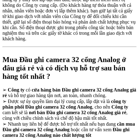
không do Công ty cung cấp. (Do khách hàng tự thỏa thuận với cá
nhân, nhân viên hoặc đơn vị lắp thêm khác). bạn giữ lại tất cả giấy
tờ khi giao dịch với nhân viên của Công ty để đối chiếu khi cần
thiết, giữ lại số điện thoại báo hỏng và phản ánh chất lượng phục vụ
khi cần. Số điện thoại được ghi trong phiếu công tác hoặc biên bản
nghiệm thu và trên các giấy tờ khác có trong mỗi lần giao dịch với
khách hàng.
Mua Đầu ghi camera 32 cổng Analog ở
đâu giá rẻ và có dịch vụ hỗ trợ sau bán
hàng tốt nhất ?
➢
Công ty
có
cửa hàng bán Đầu ghi camera 32 cổng Analog giá
rẻ
và hỗ trợ giao hàng tận nơi, an toàn, nhanh chóng.
➢
Được sự ủy quyền làm đại lý cung cấp, lắp đặt và là
công ty
phân phối Đầu ghi camera 32 cổng Analog
, cho nên
Công ty
cam kết sẽ là
nơi bán Đầu ghi camera 32 cổng Analog giá rẻ
,
cùng với chiều chính sách và chế độ hậu mãi tốt nhất.
➢
Nhanh tay liên hệ để được hỗ trợ tốt nhất nếu bạn đang
cần mua
Đầu ghi camera 32 cổng Analog
hoặc cần tư vấn xem
Đầu ghi
camera 32 cổng Analog nào chất lượng tốt