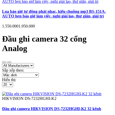
Loa báo giờ tự động phát nhạc, kiểu chuông mp3 BS-151A-
AUTO hẹn báo giờ làm việc, nghỉ giải lao, thư giãn, giải trí
1.550.000
1.950.000
Đầu ghi camera 32 cổng
Analog
Sắp xếp theo:
Hiển thị:
HIKVISION
DS-7232HGHI-K2
Đầu ghi camera HIKVISION DS-7232HGHI-K2 32 kênh