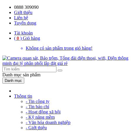
0888 309090
59%
20%
13%
18%
10%
28%
21%
Giới thiệu
Liên hệ
OFF
OFF
OFF
OFF
OFF
OFF
OFF
Tuyển dụng
Tài khoản
(
0
)
Giỏ hàng
Không có sản phẩm trong giỏ hàng!
Danh mục
sản phẩm
Danh mục
Thông tin
- Tin công ty
- Tin báo chí
- Hoạt động xã hội
- Kỹ năng mềm
- Văn hóa doanh nghiệp
- Giới thiệu