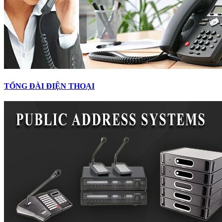
TỔNG ĐÀI ĐIỆN THOẠI