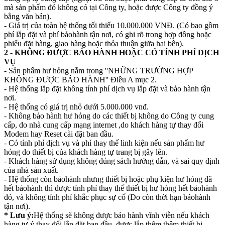
mà sản phẩm đó không có tại Công ty, hoặc được Công ty đồng ý
bằng văn bản).
- Giá trị của toàn hệ thống tối thiểu 10.000.000 VNĐ. (Có bao gồm
phí lắp đặt và phí bảohành tận nơi, có ghi rõ trong hợp đồng hoặc
phiếu đặt hàng, giao hàng hoặc thỏa thuận giữa hai bên).
2 - KHÔNG ĐƯỢC BẢO HÀNH HOẶC CÓ TÍNH PHÍ DỊCH
VỤ
- Sản phẩm hư hỏng nằm trong ''NHỮNG TRƯỜNG HỢP
KHÔNG ĐƯỢC BẢO HÀNH'' Điều A mục 2.
- Hệ thống lắp đặt không tính phí dịch vụ lắp đặt và bảo hành tận
nơi.
- Hệ thống có giá trị nhỏ dưới 5.000.000 vnđ.
- Không bảo hành hư hỏng do các thiết bị không do Công ty cung
cấp, do nhà cung cấp mạng internet ,do khách hàng tự thay đổi
Modem hay Reset cài đặt ban đầu.
- Có tính phí dịch vụ và phí thay thế linh kiện nếu sản phẩm hư
hỏng do thiết bị của khách hàng tự trang bị gây lên.
- Khách hàng sử dụng không đúng sách hướng dẫn, và sai quy định
của nhà sản xuất.
- Hệ thống còn bảohành nhưng thiết bị hoặc phụ kiện hư hỏng đã
hết bảohành thì được tính phí thay thế thiết bị hư hỏng hết bảohành
đó, và không tính phí khắc phục sự cố (Do còn thời hạn bảohành
tận nơi).
* Lưu ý:
Hệ thống sẽ không được bảo hành vĩnh viễn nếu khách
hàng tự ý thay đổi lắp đặt ban đầu, được lắp thêm thêm thiết bị