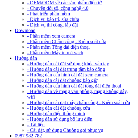
- OEM/ODM về các sản phẩm điện tử
- Chuyển đổi số, công nghệ 4.0
- Phát triển phần mềm
- Dịch vụ bảo trì, sửa chữa
- Dịch vụ thi công, lắp đặt
Download
- Phần mềm xem camera
- Phần mềm Chấm công - Kiểm soát cửa
- Phần mềm Tổng đài điện thoại
- Phần mềm Máy in mã vạch
Hướng dẫn
- Hướng dẫn cài đặt sử dụng khóa vân tay
- Hướng dẫn cài đặt trung tâm báo động
- Hướng dẫn cấu hình cài đặt xem camera
- Hướng dẫn cài đặt chuông báo giờ
- Hướng dẫn cấu hình cài đặt tổng đài điện thoại
- Hướng dẫn về mạng văn phòng, mạng không dây,
wifi
- Hướng dẫn cài đặt máy chấm công - Kiểm soát cửa
- Hướng dẫn cài đặt chuông cửa
- Hướng dẫn điện thông minh
- Hướng dẫn sử dụng bộ lưu điện
- Tài liệu
- Cài đặt, sử dụng Chuông gọi phục vụ
0987 982 782