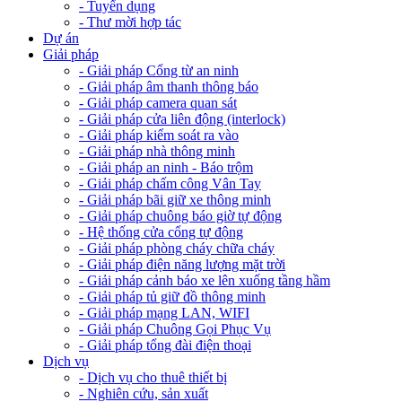
- Tuyển dụng
- Thư mời hợp tác
Dự án
Giải pháp
- Giải pháp Cổng từ an ninh
- Giải pháp âm thanh thông báo
- Giải pháp camera quan sát
- Giải pháp cửa liên động (interlock)
- Giải pháp kiểm soát ra vào
- Giải pháp nhà thông minh
- Giải pháp an ninh - Báo trộm
- Giải pháp chấm công Vân Tay
- Giải pháp bãi giữ xe thông minh
- Giải pháp chuông báo giờ tự động
- Hệ thống cửa cổng tự động
- Giải pháp phòng cháy chữa cháy
- Giải pháp điện năng lượng mặt trời
- Giải pháp cảnh báo xe lên xuống tầng hầm
- Giải pháp tủ giữ đồ thông minh
- Giải pháp mạng LAN, WIFI
- Giải pháp Chuông Gọi Phục Vụ
- Giải pháp tổng đài điện thoại
Dịch vụ
- Dịch vụ cho thuê thiết bị
- Nghiên cứu, sản xuất