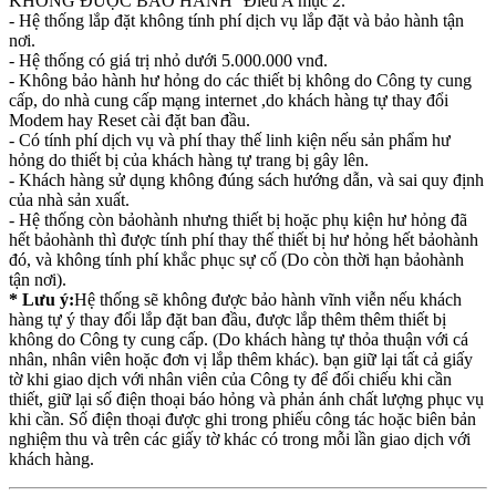
KHÔNG ĐƯỢC BẢO HÀNH'' Điều A mục 2.
- Hệ thống lắp đặt không tính phí dịch vụ lắp đặt và bảo hành tận
nơi.
- Hệ thống có giá trị nhỏ dưới 5.000.000 vnđ.
- Không bảo hành hư hỏng do các thiết bị không do Công ty cung
cấp, do nhà cung cấp mạng internet ,do khách hàng tự thay đổi
Modem hay Reset cài đặt ban đầu.
- Có tính phí dịch vụ và phí thay thế linh kiện nếu sản phẩm hư
hỏng do thiết bị của khách hàng tự trang bị gây lên.
- Khách hàng sử dụng không đúng sách hướng dẫn, và sai quy định
của nhà sản xuất.
- Hệ thống còn bảohành nhưng thiết bị hoặc phụ kiện hư hỏng đã
hết bảohành thì được tính phí thay thế thiết bị hư hỏng hết bảohành
đó, và không tính phí khắc phục sự cố (Do còn thời hạn bảohành
tận nơi).
* Lưu ý:
Hệ thống sẽ không được bảo hành vĩnh viễn nếu khách
hàng tự ý thay đổi lắp đặt ban đầu, được lắp thêm thêm thiết bị
không do Công ty cung cấp. (Do khách hàng tự thỏa thuận với cá
nhân, nhân viên hoặc đơn vị lắp thêm khác). bạn giữ lại tất cả giấy
tờ khi giao dịch với nhân viên của Công ty để đối chiếu khi cần
thiết, giữ lại số điện thoại báo hỏng và phản ánh chất lượng phục vụ
khi cần. Số điện thoại được ghi trong phiếu công tác hoặc biên bản
nghiệm thu và trên các giấy tờ khác có trong mỗi lần giao dịch với
khách hàng.