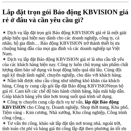
Lắp đặt trọn gói Báo động KBVISION giá
rẻ ở đâu và cần yêu cầu gì?
✴
Dịch vụ lắp đặt trọn gói Báo động KBVISION giá rẻ là một giải
pháp hiệu quả hiện nay dành cho các doanh nghiệp, công ty, cá
nhân, hộ gia đình… Báo động KBVISION trở thành thiết bị ưa
chuộng hàng đầu của mọi gia đình và các doanh nghiệp tại Việt
Nam.
✴
Dịch vụ lắp đặt Báo động KBVISION giá rẻ là nhu cầu tất yếu
của các khách hàng hiện nay. Công ty luôn chú trọng sản phẩm chất
lượng đảm bảo sử dụng và hoạt động hiệu quả dài lâu. Cùng đội
ngũ kỹ thuật lành nghề, chuyên nghiệp, chu đáo với khách hàng.
✴
Nắm bắt được nhu cầu cũng như những khó khăn của khách
hàng, Công ty cung cấp gói lắp đặt Báo động KBVISIONtrọn bộ
giá rẻ. Cam kết các chế độ bảo hành chính hãng, hậu mãi hấp dẫn.
Giúp khách hàng yên tâm hơn trong suốt quá trình sử dụng.
✴
Công ty chuyên cung cấp dịch vụ tư vấn,
lắp đặt Báo động
KBVISION
cho Công ty, Doanh nghiệp, Shop thời trang, Khu phố,
Tiệm vàng - Kim cương, Nhà xưởng, Khu công nghiệp, Công trình
công cộng...
✴
Tư vấn thi công, khảo sát lắp đặt tận nơi trong nhà, ngoài trời,
tính toán chi phí và bảng giá thi công lắp đặt theo phương án tối ưu