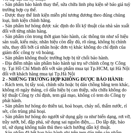
- Sản phẩm bảo hành thay thế, sửa chữa linh phụ kiện sẽ báo giá tuỳ
trường hợp cụ thể.
- Được thay thế linh kiện miễn phí tương đương theo đúng chủng
loại, linh kiện chính hãng.
- Sản phẩm hư hỏng được xác định do lỗi kỹ thuật của nhà sản xuất
đối với từng nhãn hàng.
- Sản phẩm còn trong thời gian bảo hành, các thông tin như số hiệu
sản xuất, kiểu máy, nhãn hiệu còn đầy đủ, rõ ràng, không bị chỉnh
sửa, thay đổi bởi cá nhân hoặc đơn vị khác không do chỉ định của
giám đốc công ty vũ hoàng.
- Sản phẩm không thuộc trường hợp bị từ chối bảo hành.
- Địa điểm nhận sản phẩm bảo hành tại trụ sở chính công ty Công
ty. Tại Hồ Chí Minh đối với sản phẩm mua tại Tp.HCM, tại Hà Nội
đối với khách hàng mua tại Tp.Hà Nội
2 - NHỮNG TRƯỜNG HỢP KHÔNG ĐƯỢC BẢO HÀNH:
- Rách tem, bị tẩy xoá, chỉnh sửa hoặc bị dán chồng bằng tem khác,
không rõ ngày tháng, có dấu hiệu bị can thiệp, sửa chữa không do
kỹ thuật Công ty chỉ định, tem giả mạo, không có tem do Công ty
phát hành.
- Sản phẩm hư hỏng do thiên tai, hoả hoạn, cháy nổ, thấm nước, rỉ
sét, côn trùng phá hoại.
- Sản phẩm hư hỏng do người sử dụng gây ra như biến dạng, rơi vỡ,
trầy sướt, bể, đập phá, sử dụng sai nguồn điện,.... Do lắp đặt, bảo
trì, sử dụng không tuân thủ theo sách hướng dẫn kỹ thuật.
- Sản phẩm đã hết hạn bảo hành ghi trên tem dán trên sản phẩm.