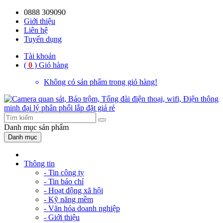
0888 309090
59%
20%
13%
18%
10%
28%
21%
Giới thiệu
Liên hệ
OFF
OFF
OFF
OFF
OFF
OFF
OFF
Tuyển dụng
Tài khoản
(
0
)
Giỏ hàng
Không có sản phẩm trong giỏ hàng!
Danh mục
sản phẩm
Danh mục
Thông tin
- Tin công ty
- Tin báo chí
- Hoạt động xã hội
- Kỹ năng mềm
- Văn hóa doanh nghiệp
- Giới thiệu