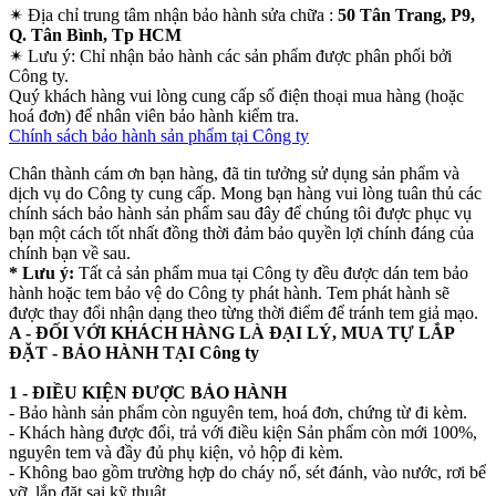
✴
Địa chỉ trung tâm nhận bảo hành sửa chữa :
50 Tân Trang, P9,
Q. Tân Bình, Tp HCM
✴
Lưu ý:
Chỉ nhận bảo hành các sản phẩm được phân phối bởi
Công ty.
Quý khách hàng vui lòng cung cấp số điện thoại mua hàng (hoặc
hoá đơn) để nhân viên bảo hành kiểm tra.
Chính sách bảo hành sản phẩm tại Công ty
Chân thành cám ơn bạn hàng, đã tin tưởng sử dụng sản phẩm và
dịch vụ do Công ty cung cấp. Mong bạn hàng vui lòng tuân thủ các
chính sách bảo hành sản phẩm sau đây để chúng tôi được phục vụ
bạn một cách tốt nhất đồng thời đảm bảo quyền lợi chính đáng của
chính bạn về sau.
* Lưu ý:
Tất cả sản phẩm mua tại Công ty đều được dán tem bảo
hành hoặc tem bảo vệ do Công ty phát hành. Tem phát hành sẽ
được thay đổi nhận dạng theo từng thời điểm để tránh tem giả mạo.
A - ĐỐI VỚI KHÁCH HÀNG LÀ ĐẠI LÝ, MUA TỰ LẮP
ĐẶT - BẢO HÀNH TẠI Công ty
1 - ĐIỀU KIỆN ĐƯỢC BẢO HÀNH
- Bảo hành sản phẩm còn nguyên tem, hoá đơn, chứng từ đi kèm.
- Khách hàng được đổi, trả với điều kiện Sản phẩm còn mới 100%,
nguyên tem và đầy đủ phụ kiện, vỏ hộp đi kèm.
- Không bao gồm trường hợp do cháy nổ, sét đánh, vào nước, rơi bể
vỡ, lắp đặt sai kỹ thuật.