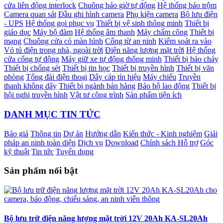
cửa liên động interlock
Chuông báo giờ tự động
Hệ thống báo trộm
Camera quan sát
Đầu ghi hình camera
Phụ kiện camera
Bộ lưu điện
- UPS
Hệ thống gọi phục vụ
Thiết bị vệ sinh thông minh
Thiết bị
giáo dục
Máy bộ đàm
Hệ thống âm thanh
Máy chấm công
Thiết bị
mạng
Chuông cửa có màn hình
Cổng từ an ninh
Kiểm soát ra vào
Vỏ tủ điện trong nhà, ngoài trời
Điện năng lượng mặt trời
Hệ thống
cửa cổng tự động
Máy giữ xe tự động thông minh
Thiết bị báo cháy
Thiết bị chống sét
Thiết bị tin học
Thiết bị truyền hình
Thiết bị văn
phòng
Tổng đài điện thoại
Dây cáp tín hiệu
Máy chiếu
Truyền
thanh không dây
Thiết bị ngành bán hàng
Bảo hộ lao động
Thiết bị
hội nghị truyền hình
Vật tư công trình
Sản phẩm tiện ích
DANH MỤC TIN TỨC
Báo giá
Thông tin
Dự án
Hướng dẫn
Kiến thức - Kinh nghiệm
Giải
pháp an ninh toàn diện
Dịch vụ
Download
Chính sách Hỗ trợ
Góc
kỹ thuật
Tin tức
Tuyển dụng
Sản phẩm nổi bật
Bộ lưu trữ điện năng lượng mặt trời 12V 20Ah KA-SL20Ah