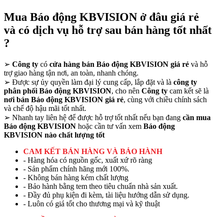
Mua Báo động KBVISION ở đâu giá rẻ
và có dịch vụ hỗ trợ sau bán hàng tốt nhất
?
➢
Công ty
có
cửa hàng bán Báo động KBVISION giá rẻ
và hỗ
trợ giao hàng tận nơi, an toàn, nhanh chóng.
➢
Được sự ủy quyền làm đại lý cung cấp, lắp đặt và là
công ty
phân phối Báo động KBVISION
, cho nên
Công ty
cam kết sẽ là
nơi bán Báo động KBVISION giá rẻ
, cùng với chiều chính sách
và chế độ hậu mãi tốt nhất.
➢
Nhanh tay liên hệ để được hỗ trợ tốt nhất nếu bạn đang
cần mua
Báo động KBVISION
hoặc cần tư vấn xem
Báo động
KBVISION nào chất lượng tốt
CAM KẾT BÁN HÀNG VÀ BẢO HÀNH
- Hàng hóa có nguồn gốc, xuất xứ rõ ràng
- Sản phẩm chính hãng mới 100%.
- Không bán hàng kém chất lượng
- Bảo hành bằng tem theo tiêu chuẩn nhà sản xuất.
- Đầy đủ phụ kiện đi kèm, tài liệu hướng dẫn sử dụng.
- Luôn có giá tốt cho thương mại và kỹ thuật