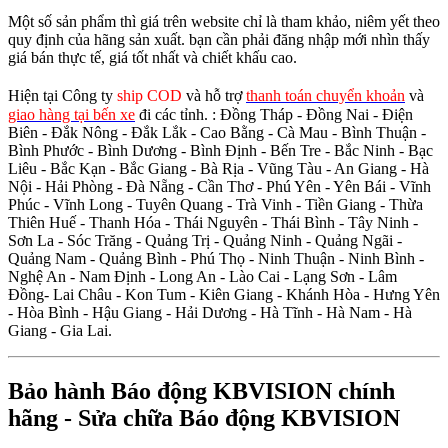
Một số sản phẩm thì giá trên website chỉ là tham khảo, niêm yết theo
quy định của hãng sản xuất. bạn cần phải đăng nhập mới nhìn thấy
giá bán thực tế, giá tốt nhất và chiết khấu cao.
Hiện tại Công ty
ship COD
và hỗ trợ
thanh toán chuyển khoản
và
giao hàng tại bến xe
đi các tỉnh.
: Đồng Tháp - Đồng Nai - Điện
Biên - Đắk Nông - Đắk Lắk - Cao Bằng - Cà Mau - Bình Thuận -
Bình Phước - Bình Dương - Bình Định - Bến Tre - Bắc Ninh - Bạc
Liêu - Bắc Kạn - Bắc Giang - Bà Rịa - Vũng Tàu - An Giang - Hà
Nội - Hải Phòng - Đà Nẵng - Cần Thơ - Phú Yên - Yên Bái - Vĩnh
Phúc - Vĩnh Long - Tuyên Quang - Trà Vinh - Tiền Giang - Thừa
Thiên Huế - Thanh Hóa - Thái Nguyên - Thái Bình - Tây Ninh -
Sơn La - Sóc Trăng - Quảng Trị - Quảng Ninh - Quảng Ngãi -
Quảng Nam - Quảng Bình - Phú Thọ - Ninh Thuận - Ninh Bình -
Nghệ An - Nam Định - Long An - Lào Cai - Lạng Sơn - Lâm
Đồng- Lai Châu - Kon Tum - Kiên Giang - Khánh Hòa - Hưng Yên
- Hòa Bình - Hậu Giang - Hải Dương - Hà Tĩnh - Hà Nam - Hà
Giang - Gia Lai.
Bảo hành Báo động KBVISION chính
hãng - Sửa chữa Báo động KBVISION