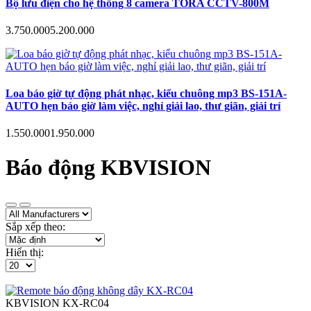
Bộ lưu điện cho hệ thống 8 camera TORA CCTV-800M
3.750.000
5.200.000
Loa báo giờ tự động phát nhạc, kiểu chuông mp3 BS-151A-
AUTO hẹn báo giờ làm việc, nghỉ giải lao, thư giãn, giải trí
1.550.000
1.950.000
Báo động KBVISION
Sắp xếp theo:
Hiển thị:
KBVISION
KX-RC04