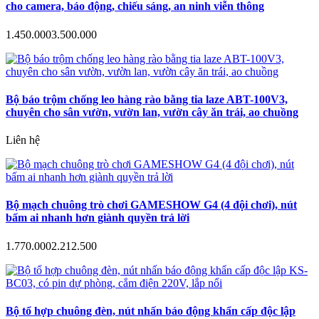
cho camera, báo động, chiếu sáng, an ninh viễn thông
1.450.000
3.500.000
Bộ báo trộm chống leo hàng rào bằng tia laze ABT-100V3,
chuyên cho sân vườn, vườn lan, vườn cây ăn trái, ao chuồng
Liên hệ
Bộ mạch chuông trò chơi GAMESHOW G4 (4 đội chơi), nút
bấm ai nhanh hơn giành quyền trả lời
1.770.000
2.212.500
Bộ tổ hợp chuông đèn, nút nhấn báo động khẩn cấp độc lập