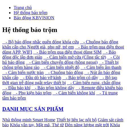
Trang chủ
Hệ thống báo trộm
Báo động KBVISION
Hệ thống báo trộm
- Bộ báo động nhắc quên đóng khóa cửa
- Chuông báo động
khẩn cấp cho Người già, phụ nữ, trẻ em
- Báo trộm qua điện thoại
dùng APP, WIFI
- Báo trộm qua điện thoại dùng SIM
- Báo
động độc lập đơn giản
- Cảm biến mở cửa (Công tắc từ)
- Còi
hú báo động
- Cảm biến chuyển động (hồng ngoại)
- Thiết bị
chống trộm hàng rào
- Cảm biến nhiệt độ
- Cảm biến âm thanh
- Cảm biến nước tràn
- Chuông báo động
- Nút ấn báo động
khẩn cấp
- Đầu dò báo vỡ kính
- Báo trộm có dây
- Bộ tạo
thời gian trễ đóng ngắt relay thiết bị
- Cảm biến rung, chấn động
- Đầu báo khí
- Báo trộm không dây
- Remote điều khiển báo
động
- Phụ kiện báo trộm
- Cảm biến không khí
- Tủ trung
tâm báo trộm
DANH MỤC SẢN PHẨM
Nhà thông minh Smart Home
Thiết bị liên lạc nội bộ
Giám sát cảnh
báo
Khóa vân tay, Mật mã, Thẻ từ
Đèn năng lượng mặt trời
Khóa