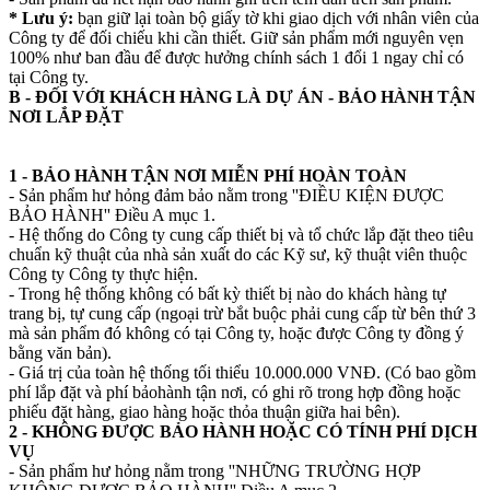
* Lưu ý:
bạn giữ lại toàn bộ giấy tờ khi giao dịch với nhân viên của
Công ty để đối chiếu khi cần thiết. Giữ sản phẩm mới nguyên vẹn
100% như ban đầu để được hưởng chính sách 1 đổi 1 ngay chỉ có
tại Công ty.
B - ĐỐI VỚI KHÁCH HÀNG LÀ DỰ ÁN - BẢO HÀNH TẬN
NƠI LẮP ĐẶT
1 - BẢO HÀNH TẬN NƠI MIỄN PHÍ HOÀN TOÀN
- Sản phẩm hư hỏng đảm bảo nằm trong ''ĐIỀU KIỆN ĐƯỢC
BẢO HÀNH'' Điều A mục 1.
- Hệ thống do Công ty cung cấp thiết bị và tổ chức lắp đặt theo tiêu
chuẩn kỹ thuật của nhà sản xuất do các Kỹ sư, kỹ thuật viên thuộc
Công ty Công ty thực hiện.
- Trong hệ thống không có bất kỳ thiết bị nào do khách hàng tự
trang bị, tự cung cấp (ngoại trừ bắt buộc phải cung cấp từ bên thứ 3
mà sản phẩm đó không có tại Công ty, hoặc được Công ty đồng ý
bằng văn bản).
- Giá trị của toàn hệ thống tối thiểu 10.000.000 VNĐ. (Có bao gồm
phí lắp đặt và phí bảohành tận nơi, có ghi rõ trong hợp đồng hoặc
phiếu đặt hàng, giao hàng hoặc thỏa thuận giữa hai bên).
2 - KHÔNG ĐƯỢC BẢO HÀNH HOẶC CÓ TÍNH PHÍ DỊCH
VỤ
- Sản phẩm hư hỏng nằm trong ''NHỮNG TRƯỜNG HỢP