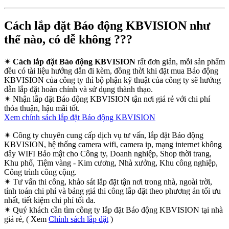
Cách lắp đặt Báo động KBVISION như
thế nào, có dễ không ???
✴
Cách lắp đặt Báo động KBVISION
rất đơn giản, mỗi sản phẩm
đều có tài liệu hướng dẫn đi kèm, đồng thời khi đặt mua Báo động
KBVISION của công ty thì bộ phận kỹ thuật của công ty sẽ hướng
dẫn lắp đặt hoàn chỉnh và sử dụng thành thạo.
✴
Nhận lắp đặt Báo động KBVISION tận nơi giá rẻ với chi phí
thỏa thuận, hậu mãi tốt.
Xem chính sách lắp đặt Báo động KBVISION
✴
Công ty chuyên cung cấp dịch vụ tư vấn, lắp đặt Báo động
KBVISION, hệ thống camera wifi, camera ip, mạng internet không
dây WIFI Bảo mật cho Công ty, Doanh nghiệp, Shop thời trang,
Khu phố, Tiệm vàng - Kim cương, Nhà xưởng, Khu công nghiệp,
Công trình công cộng.
✴
Tư vấn thi công, khảo sát lắp đặt tận nơi trong nhà, ngoài trời,
tính toán chi phí và bảng giá thi công lắp đặt theo phương án tối ưu
nhất, tiết kiệm chi phí tối đa.
✴
Quý khách cần tìm công ty lắp đặt Báo động KBVISION tại nhà
giá rẻ, ( Xem
Chính sách lắp đặt
)