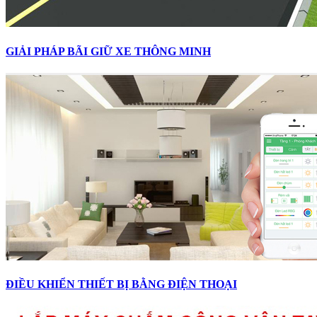
GIẢI PHÁP BÃI GIỮ XE THÔNG MINH
ĐIỀU KHIỂN THIẾT BỊ BẰNG ĐIỆN THOẠI