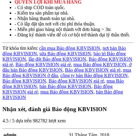
QUYỀN LỢI KHI MUA HÀNG
- Có ship COD toàn quốc.
- Kiểm tra sản phẩm tại nhà.
- Nhận hàng thanh toán tại nhà.
- Có lắp đặt tận nơi với chi phí thỏa thuận.
- Miễn phí giao hàng nội thành với đơn hàng > 3tr.
- Đăng ký thành viên để có cơ hội trở thành đại lý thân thiết.
Từ khóa tìm kiếm:
cần mua Báo động KBVISION
,
nơi bán Báo
động KBVISION
,
sửa Báo động KBVISION
,
bảo trì Báo động
KBVISION
,
lắp đặt Báo động KBVISION
,
Báo động KBVISION
giá rẻ
,
Báo động KBVISION giá rẻ
,
mua Báo động KBVISION,
ở
đâu bán Báo động KBVISION
,
Báo động KBVISION giá rẻ
,
mua
Báo động KBVISION ở đâu
,
công ty bán Báo động KBVISION,
Báo động KBVISION
,
Báo động KBVISION giá rẻ
,
mua Báo
động KBVISION
,
bán Báo động KBVISION
,
Báo động
KBVISION giá rẻ
,
mua Báo động KBVISION
,
bán Báo động
KBVISION
Nhận xét, đánh giá Báo động KBVISION
4.5
/
5
dựa trên
982782
lượt xem
admin
31 Tháng Tám, 2018