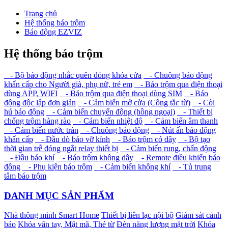
Trang chủ
Hệ thống báo trộm
Báo động EZVIZ
Hệ thống báo trộm
- Bộ báo động nhắc quên đóng khóa cửa
- Chuông báo động
khẩn cấp cho Người già, phụ nữ, trẻ em
- Báo trộm qua điện thoại
dùng APP, WIFI
- Báo trộm qua điện thoại dùng SIM
- Báo
động độc lập đơn giản
- Cảm biến mở cửa (Công tắc từ)
- Còi
hú báo động
- Cảm biến chuyển động (hồng ngoại)
- Thiết bị
chống trộm hàng rào
- Cảm biến nhiệt độ
- Cảm biến âm thanh
- Cảm biến nước tràn
- Chuông báo động
- Nút ấn báo động
khẩn cấp
- Đầu dò báo vỡ kính
- Báo trộm có dây
- Bộ tạo
thời gian trễ đóng ngắt relay thiết bị
- Cảm biến rung, chấn động
- Đầu báo khí
- Báo trộm không dây
- Remote điều khiển báo
động
- Phụ kiện báo trộm
- Cảm biến không khí
- Tủ trung
tâm báo trộm
DANH MỤC SẢN PHẨM
Nhà thông minh Smart Home
Thiết bị liên lạc nội bộ
Giám sát cảnh
báo
Khóa vân tay, Mật mã, Thẻ từ
Đèn năng lượng mặt trời
Khóa