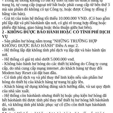
- Trong hệ thống không có bất kỳ thiết bị nào do khách hàng tự
trang bị, tự cung cấp (ngoại trừ bắt buộc phải cung cấp từ bên thứ 3
mà sản phẩm đó không có tại Công ty, hoặc được Công ty đồng ý
bằng văn bản).
- Giá trị của toàn hệ thống tối thiểu 10.000.000 VNĐ. (Có bao gồm
phí lắp đặt và phí bảohành tận nơi, có ghi rõ trong hợp đồng hoặc
phiếu đặt hàng, giao hàng hoặc thỏa thuận giữa hai bên).
2 - KHÔNG ĐƯỢC BẢO HÀNH HOẶC CÓ TÍNH PHÍ DỊCH
VỤ
- Sản phẩm hư hỏng nằm trong ''NHỮNG TRƯỜNG HỢP
KHÔNG ĐƯỢC BẢO HÀNH'' Điều A mục 2.
- Hệ thống lắp đặt không tính phí dịch vụ lắp đặt và bảo hành tận
nơi.
- Hệ thống có giá trị nhỏ dưới 5.000.000 vnđ.
- Không bảo hành hư hỏng do các thiết bị không do Công ty cung
cấp, do nhà cung cấp mạng internet ,do khách hàng tự thay đổi
Modem hay Reset cài đặt ban đầu.
- Có tính phí dịch vụ và phí thay thế linh kiện nếu sản phẩm hư
hỏng do thiết bị của khách hàng tự trang bị gây lên.
- Khách hàng sử dụng không đúng sách hướng dẫn, và sai quy định
của nhà sản xuất.
- Hệ thống còn bảohành nhưng thiết bị hoặc phụ kiện hư hỏng đã
hết bảohành thì được tính phí thay thế thiết bị hư hỏng hết bảohành
đó, và không tính phí khắc phục sự cố (Do còn thời hạn bảohành
tận nơi).