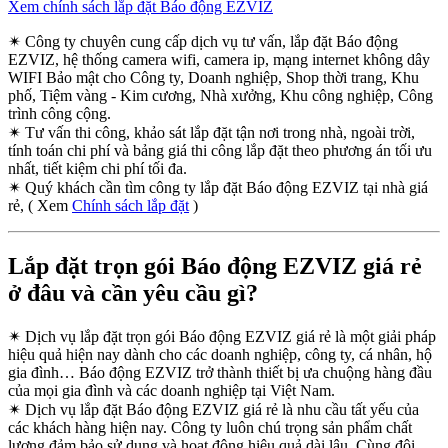
Xem chính sách lắp đặt Báo động EZVIZ
✴
Công ty chuyên cung cấp dịch vụ tư vấn, lắp đặt Báo động
EZVIZ, hệ thống camera wifi, camera ip, mạng internet không dây
WIFI Bảo mật cho Công ty, Doanh nghiệp, Shop thời trang, Khu
phố, Tiệm vàng - Kim cương, Nhà xưởng, Khu công nghiệp, Công
trình công cộng.
✴
Tư vấn thi công, khảo sát lắp đặt tận nơi trong nhà, ngoài trời,
tính toán chi phí và bảng giá thi công lắp đặt theo phương án tối ưu
nhất, tiết kiệm chi phí tối đa.
✴
Quý khách cần tìm công ty lắp đặt Báo động EZVIZ tại nhà giá
rẻ, ( Xem
Chính sách lắp đặt
)
Lắp đặt trọn gói Báo động EZVIZ giá rẻ
ở đâu và cần yêu cầu gì?
✴
Dịch vụ lắp đặt trọn gói Báo động EZVIZ giá rẻ là một giải pháp
hiệu quả hiện nay dành cho các doanh nghiệp, công ty, cá nhân, hộ
gia đình… Báo động EZVIZ trở thành thiết bị ưa chuộng hàng đầu
của mọi gia đình và các doanh nghiệp tại Việt Nam.
✴
Dịch vụ lắp đặt Báo động EZVIZ giá rẻ là nhu cầu tất yếu của
các khách hàng hiện nay. Công ty luôn chú trọng sản phẩm chất
lượng đảm bảo sử dụng và hoạt động hiệu quả dài lâu. Cùng đội