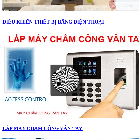
ĐIỀU KHIỂN THIẾT BỊ BẰNG ĐIỆN THOẠI
LẮP MÁY CHẤM CÔNG VÂN TAY