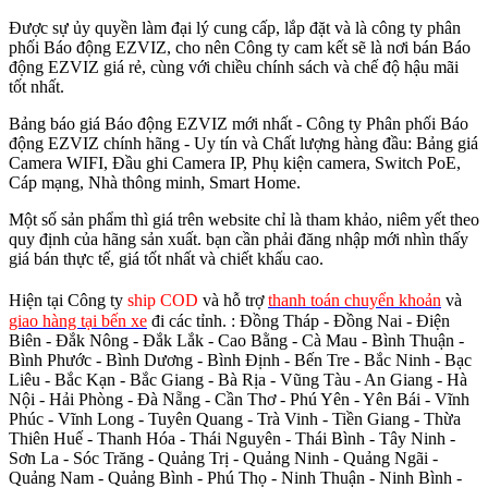
Được sự ủy quyền làm đại lý cung cấp, lắp đặt và là công ty phân
phối Báo động EZVIZ, cho nên Công ty cam kết sẽ là nơi bán Báo
động EZVIZ giá rẻ, cùng với chiều chính sách và chế độ hậu mãi
tốt nhất.
Bảng báo giá Báo động EZVIZ mới nhất - Công ty Phân phối Báo
động EZVIZ chính hãng - Uy tín và Chất lượng hàng đầu: Bảng giá
Camera WIFI, Đầu ghi Camera IP, Phụ kiện camera, Switch PoE,
Cáp mạng, Nhà thông minh, Smart Home.
Một số sản phẩm thì giá trên website chỉ là tham khảo, niêm yết theo
quy định của hãng sản xuất. bạn cần phải đăng nhập mới nhìn thấy
giá bán thực tế, giá tốt nhất và chiết khấu cao.
Hiện tại Công ty
ship COD
và hỗ trợ
thanh toán chuyển khoản
và
giao hàng tại bến xe
đi các tỉnh.
: Đồng Tháp - Đồng Nai - Điện
Biên - Đắk Nông - Đắk Lắk - Cao Bằng - Cà Mau - Bình Thuận -
Bình Phước - Bình Dương - Bình Định - Bến Tre - Bắc Ninh - Bạc
Liêu - Bắc Kạn - Bắc Giang - Bà Rịa - Vũng Tàu - An Giang - Hà
Nội - Hải Phòng - Đà Nẵng - Cần Thơ - Phú Yên - Yên Bái - Vĩnh
Phúc - Vĩnh Long - Tuyên Quang - Trà Vinh - Tiền Giang - Thừa
Thiên Huế - Thanh Hóa - Thái Nguyên - Thái Bình - Tây Ninh -
Sơn La - Sóc Trăng - Quảng Trị - Quảng Ninh - Quảng Ngãi -
Quảng Nam - Quảng Bình - Phú Thọ - Ninh Thuận - Ninh Bình -