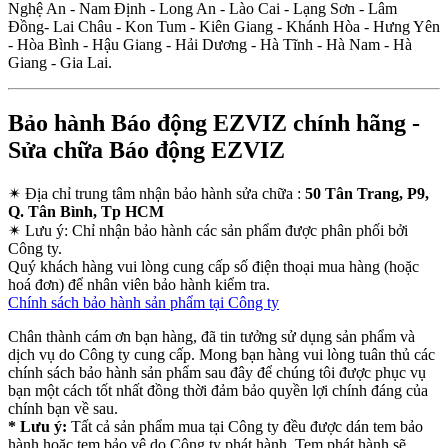
Nghệ An - Nam Định - Long An - Lào Cai - Lạng Sơn - Lâm
Đồng- Lai Châu - Kon Tum - Kiên Giang - Khánh Hòa - Hưng Yên
- Hòa Bình - Hậu Giang - Hải Dương - Hà Tĩnh - Hà Nam - Hà
Giang - Gia Lai.
Bảo hành Báo động EZVIZ chính hãng -
Sửa chữa Báo động EZVIZ
✴
Địa chỉ trung tâm nhận bảo hành sửa chữa :
50 Tân Trang, P9,
Q. Tân Bình, Tp HCM
✴
Lưu ý:
Chỉ nhận bảo hành các sản phẩm được phân phối bởi
Công ty.
Quý khách hàng vui lòng cung cấp số điện thoại mua hàng (hoặc
hoá đơn) để nhân viên bảo hành kiểm tra.
Chính sách bảo hành sản phẩm tại Công ty
Chân thành cám ơn bạn hàng, đã tin tưởng sử dụng sản phẩm và
dịch vụ do Công ty cung cấp. Mong bạn hàng vui lòng tuân thủ các
chính sách bảo hành sản phẩm sau đây để chúng tôi được phục vụ
bạn một cách tốt nhất đồng thời đảm bảo quyền lợi chính đáng của
chính bạn về sau.
* Lưu ý:
Tất cả sản phẩm mua tại Công ty đều được dán tem bảo
hành hoặc tem bảo vệ do Công ty phát hành. Tem phát hành sẽ