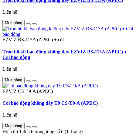
Trọn bộ kit báo động không dây EZVIZ BS-113A (APEC)
Liên hệ
Mua hàng
EZVIZ
BS-113A (APEC) + còi
Trọn bộ kit báo động không dây EZVIZ BS-113A (APEC) +
Còi báo động
Liên hệ
Mua hàng
EZVIZ
CS-T9-A (APEC)
Còi báo động không dây T9 CS-T9-A (APEC)
Liên hệ
Mua hàng
Hiển thị 1 đến 6 trong tổng số 6 (1 Trang)