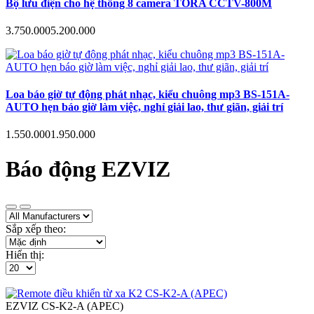
Bộ lưu điện cho hệ thống 8 camera TORA CCTV-800M
3.750.000
5.200.000
Loa báo giờ tự động phát nhạc, kiểu chuông mp3 BS-151A-
AUTO hẹn báo giờ làm việc, nghỉ giải lao, thư giãn, giải trí
1.550.000
1.950.000
Báo động EZVIZ
Sắp xếp theo:
Hiển thị:
EZVIZ
CS-K2-A (APEC)