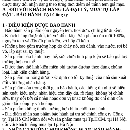
được thay đổi nhận dạng theo từng thời điểm để tránh tem giả mạo.
A - ĐỐI VỚI KHÁCH HÀNG LÀ ĐẠI LÝ, MUA TỰ LẮP
ĐẶT - BẢO HÀNH TẠI Công ty
1 - ĐIỀU KIỆN ĐƯỢC BẢO HÀNH
- Bảo hành sản phẩm còn nguyên tem, hoá đơn, chứng từ đi kèm.
- Khách hàng được đổi, trả với điều kiện Sản phẩm còn mới 100%,
nguyên tem và đầy đủ phụ kiện, vỏ hộp đi kèm.
- Không bao gồm trường hợp do cháy nổ, sét đánh, vào nước, rơi bể
vỡ, lắp đặt sai kỹ thuật.
- Sản phẩm bảo hành thay thế, sửa chữa linh phụ kiện sẽ báo giá tuỳ
trường hợp cụ thể.
- Được thay thế linh kiện miễn phí tương đương theo đúng chủng
loại, linh kiện chính hãng.
- Sản phẩm hư hỏng được xác định do lỗi kỹ thuật của nhà sản xuất
đối với từng nhãn hàng.
- Sản phẩm còn trong thời gian bảo hành, các thông tin như số hiệu
sản xuất, kiểu máy, nhãn hiệu còn đầy đủ, rõ ràng, không bị chỉnh
sửa, thay đổi bởi cá nhân hoặc đơn vị khác không do chỉ định của
giám đốc công ty vũ hoàng.
- Sản phẩm không thuộc trường hợp bị từ chối bảo hành.
- Địa điểm nhận sản phẩm bảo hành tại trụ sở chính công ty Công
ty. Tại Hồ Chí Minh đối với sản phẩm mua tại Tp.HCM, tại Hà Nội
đối với khách hàng mua tại Tp.Hà Nội
2 - NHỮNG TRƯỜNG HỢP KHÔNG ĐƯỢC BẢO HÀNH: