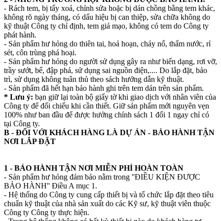
- Rách tem, bị tẩy xoá, chỉnh sửa hoặc bị dán chồng bằng tem khác,
không rõ ngày tháng, có dấu hiệu bị can thiệp, sửa chữa không do
kỹ thuật Công ty chỉ định, tem giả mạo, không có tem do Công ty
phát hành.
- Sản phẩm hư hỏng do thiên tai, hoả hoạn, cháy nổ, thấm nước, rỉ
sét, côn trùng phá hoại.
- Sản phẩm hư hỏng do người sử dụng gây ra như biến dạng, rơi vỡ,
trầy sướt, bể, đập phá, sử dụng sai nguồn điện,.... Do lắp đặt, bảo
trì, sử dụng không tuân thủ theo sách hướng dẫn kỹ thuật.
- Sản phẩm đã hết hạn bảo hành ghi trên tem dán trên sản phẩm.
* Lưu ý:
bạn giữ lại toàn bộ giấy tờ khi giao dịch với nhân viên của
Công ty để đối chiếu khi cần thiết. Giữ sản phẩm mới nguyên vẹn
100% như ban đầu để được hưởng chính sách 1 đổi 1 ngay chỉ có
tại Công ty.
B - ĐỐI VỚI KHÁCH HÀNG LÀ DỰ ÁN - BẢO HÀNH TẬN
NƠI LẮP ĐẶT
1 - BẢO HÀNH TẬN NƠI MIỄN PHÍ HOÀN TOÀN
- Sản phẩm hư hỏng đảm bảo nằm trong ''ĐIỀU KIỆN ĐƯỢC
BẢO HÀNH'' Điều A mục 1.
- Hệ thống do Công ty cung cấp thiết bị và tổ chức lắp đặt theo tiêu
chuẩn kỹ thuật của nhà sản xuất do các Kỹ sư, kỹ thuật viên thuộc
Công ty Công ty thực hiện.