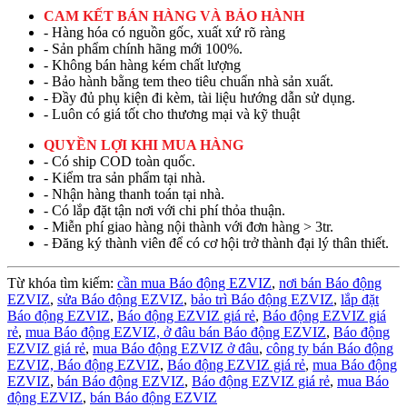
CAM KẾT BÁN HÀNG VÀ BẢO HÀNH
- Hàng hóa có nguồn gốc, xuất xứ rõ ràng
- Sản phẩm chính hãng mới 100%.
- Không bán hàng kém chất lượng
- Bảo hành bằng tem theo tiêu chuẩn nhà sản xuất.
- Đầy đủ phụ kiện đi kèm, tài liệu hướng dẫn sử dụng.
- Luôn có giá tốt cho thương mại và kỹ thuật
QUYỀN LỢI KHI MUA HÀNG
- Có ship COD toàn quốc.
- Kiểm tra sản phẩm tại nhà.
- Nhận hàng thanh toán tại nhà.
- Có lắp đặt tận nơi với chi phí thỏa thuận.
- Miễn phí giao hàng nội thành với đơn hàng > 3tr.
- Đăng ký thành viên để có cơ hội trở thành đại lý thân thiết.
Từ khóa tìm kiếm:
cần mua Báo động EZVIZ
,
nơi bán Báo động
EZVIZ
,
sửa Báo động EZVIZ
,
bảo trì Báo động EZVIZ
,
lắp đặt
Báo động EZVIZ
,
Báo động EZVIZ giá rẻ
,
Báo động EZVIZ giá
rẻ
,
mua Báo động EZVIZ,
ở đâu bán Báo động EZVIZ
,
Báo động
EZVIZ giá rẻ
,
mua Báo động EZVIZ ở đâu
,
công ty bán Báo động
EZVIZ,
Báo động EZVIZ
,
Báo động EZVIZ giá rẻ
,
mua Báo động
EZVIZ
,
bán Báo động EZVIZ
,
Báo động EZVIZ giá rẻ
,
mua Báo
động EZVIZ
,
bán Báo động EZVIZ