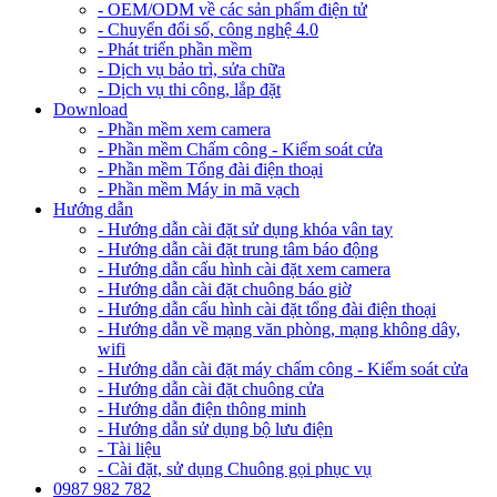
- OEM/ODM về các sản phẩm điện tử
- Chuyển đổi số, công nghệ 4.0
- Phát triển phần mềm
- Dịch vụ bảo trì, sửa chữa
- Dịch vụ thi công, lắp đặt
Download
- Phần mềm xem camera
- Phần mềm Chấm công - Kiểm soát cửa
- Phần mềm Tổng đài điện thoại
- Phần mềm Máy in mã vạch
Hướng dẫn
- Hướng dẫn cài đặt sử dụng khóa vân tay
- Hướng dẫn cài đặt trung tâm báo động
- Hướng dẫn cấu hình cài đặt xem camera
- Hướng dẫn cài đặt chuông báo giờ
- Hướng dẫn cấu hình cài đặt tổng đài điện thoại
- Hướng dẫn về mạng văn phòng, mạng không dây,
wifi
- Hướng dẫn cài đặt máy chấm công - Kiểm soát cửa
- Hướng dẫn cài đặt chuông cửa
- Hướng dẫn điện thông minh
- Hướng dẫn sử dụng bộ lưu điện
- Tài liệu
- Cài đặt, sử dụng Chuông gọi phục vụ
0987 982 782