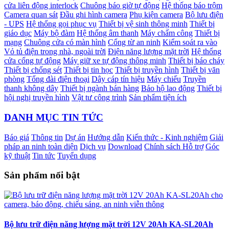
cửa liên động interlock
Chuông báo giờ tự động
Hệ thống báo trộm
Camera quan sát
Đầu ghi hình camera
Phụ kiện camera
Bộ lưu điện
- UPS
Hệ thống gọi phục vụ
Thiết bị vệ sinh thông minh
Thiết bị
giáo dục
Máy bộ đàm
Hệ thống âm thanh
Máy chấm công
Thiết bị
mạng
Chuông cửa có màn hình
Cổng từ an ninh
Kiểm soát ra vào
Vỏ tủ điện trong nhà, ngoài trời
Điện năng lượng mặt trời
Hệ thống
cửa cổng tự động
Máy giữ xe tự động thông minh
Thiết bị báo cháy
Thiết bị chống sét
Thiết bị tin học
Thiết bị truyền hình
Thiết bị văn
phòng
Tổng đài điện thoại
Dây cáp tín hiệu
Máy chiếu
Truyền
thanh không dây
Thiết bị ngành bán hàng
Bảo hộ lao động
Thiết bị
hội nghị truyền hình
Vật tư công trình
Sản phẩm tiện ích
DANH MỤC TIN TỨC
Báo giá
Thông tin
Dự án
Hướng dẫn
Kiến thức - Kinh nghiệm
Giải
pháp an ninh toàn diện
Dịch vụ
Download
Chính sách Hỗ trợ
Góc
kỹ thuật
Tin tức
Tuyển dụng
Sản phẩm nổi bật
Bộ lưu trữ điện năng lượng mặt trời 12V 20Ah KA-SL20Ah