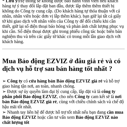
* Lưu ý:
Hệ thống sẽ không được bảo hành vĩnh viễn nếu khách
hàng tự ý thay đổi lắp đặt ban đầu, được lắp thêm thêm thiết bị
không do Công ty cung cấp. (Do khách hàng tự thỏa thuận với cá
nhân, nhân viên hoặc đơn vị lắp thêm khác). bạn giữ lại tất cả giấy
tờ khi giao dịch với nhân viên của Công ty để đối chiếu khi cần
thiết, giữ lại số điện thoại báo hỏng và phản ánh chất lượng phục vụ
khi cần. Số điện thoại được ghi trong phiếu công tác hoặc biên bản
nghiệm thu và trên các giấy tờ khác có trong mỗi lần giao dịch với
khách hàng.
Mua Báo động EZVIZ ở đâu giá rẻ và có
dịch vụ hỗ trợ sau bán hàng tốt nhất ?
➢
Công ty
có
cửa hàng bán Báo động EZVIZ giá rẻ
và hỗ trợ
giao hàng tận nơi, an toàn, nhanh chóng.
➢
Được sự ủy quyền làm đại lý cung cấp, lắp đặt và là
công ty
phân phối Báo động EZVIZ
, cho nên
Công ty
cam kết sẽ là
nơi
bán Báo động EZVIZ giá rẻ
, cùng với chiều chính sách và chế độ
hậu mãi tốt nhất.
➢
Nhanh tay liên hệ để được hỗ trợ tốt nhất nếu bạn đang
cần mua
Báo động EZVIZ
hoặc cần tư vấn xem
Báo động EZVIZ nào
chất lượng tốt