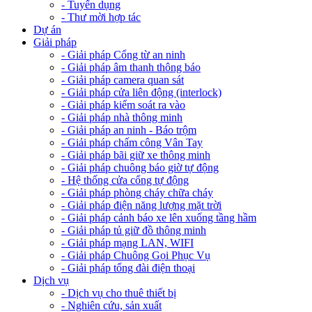
- Tuyển dụng
- Thư mời hợp tác
Dự án
Giải pháp
- Giải pháp Cổng từ an ninh
- Giải pháp âm thanh thông báo
- Giải pháp camera quan sát
- Giải pháp cửa liên động (interlock)
- Giải pháp kiểm soát ra vào
- Giải pháp nhà thông minh
- Giải pháp an ninh - Báo trộm
- Giải pháp chấm công Vân Tay
- Giải pháp bãi giữ xe thông minh
- Giải pháp chuông báo giờ tự động
- Hệ thống cửa cổng tự động
- Giải pháp phòng cháy chữa cháy
- Giải pháp điện năng lượng mặt trời
- Giải pháp cảnh báo xe lên xuống tầng hầm
- Giải pháp tủ giữ đồ thông minh
- Giải pháp mạng LAN, WIFI
- Giải pháp Chuông Gọi Phục Vụ
- Giải pháp tổng đài điện thoại
Dịch vụ
- Dịch vụ cho thuê thiết bị
- Nghiên cứu, sản xuất