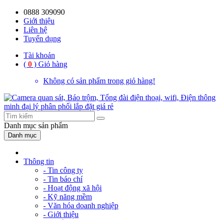
0888 309090
59%
20%
13%
18%
10%
28%
21%
Giới thiệu
Liên hệ
OFF
OFF
OFF
OFF
OFF
OFF
OFF
Tuyển dụng
Tài khoản
(
0
)
Giỏ hàng
Không có sản phẩm trong giỏ hàng!
Danh mục
sản phẩm
Danh mục
Thông tin
- Tin công ty
- Tin báo chí
- Hoạt động xã hội
- Kỹ năng mềm
- Văn hóa doanh nghiệp
- Giới thiệu