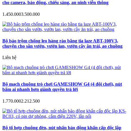
cho camera, báo động, chiếu sáng, an ninh viễn thông
1.450.000
3.500.000
Bộ báo trộm chống leo hàng rào bằng tia laze ABT-100V3,
chuyên cho sân vườn, vườn lan, vườn cây ăn trái, ao chuồng
Liên hệ
Bộ mạch chuông trò chơi GAMESHOW G4 (4 đội chơi), nút
bấm ai nhanh hơn giành quyền trả lời
1.770.000
2.212.500
Bộ tổ hợp chuông đèn, nút nhấn báo động khẩn cấp độc lập