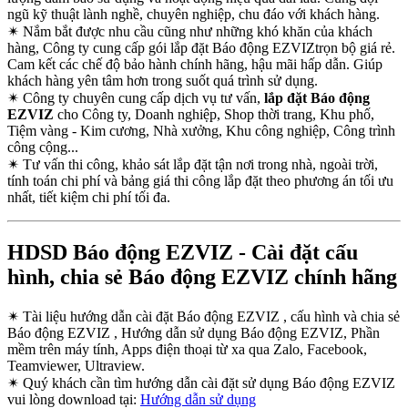
ngũ kỹ thuật lành nghề, chuyên nghiệp, chu đáo với khách hàng.
✴
Nắm bắt được nhu cầu cũng như những khó khăn của khách
hàng, Công ty cung cấp gói lắp đặt Báo động EZVIZtrọn bộ giá rẻ.
Cam kết các chế độ bảo hành chính hãng, hậu mãi hấp dẫn. Giúp
khách hàng yên tâm hơn trong suốt quá trình sử dụng.
✴
Công ty chuyên cung cấp dịch vụ tư vấn,
lắp đặt Báo động
EZVIZ
cho Công ty, Doanh nghiệp, Shop thời trang, Khu phố,
Tiệm vàng - Kim cương, Nhà xưởng, Khu công nghiệp, Công trình
công cộng...
✴
Tư vấn thi công, khảo sát lắp đặt tận nơi trong nhà, ngoài trời,
tính toán chi phí và bảng giá thi công lắp đặt theo phương án tối ưu
nhất, tiết kiệm chi phí tối đa.
HDSD Báo động EZVIZ - Cài đặt cấu
hình, chia sẻ Báo động EZVIZ chính hãng
✴
Tài liệu hướng dẫn cài đặt Báo động EZVIZ , cấu hình và chia sẻ
Báo động EZVIZ , Hướng dẫn sử dụng Báo động EZVIZ, Phần
mềm trên máy tính, Apps điện thoại từ xa qua Zalo, Facebook,
Teamviewer, Ultraview.
✴
Quý khách cần tìm hướng dẫn cài đặt sử dụng Báo động EZVIZ
vui lòng download tại:
Hướng dẫn sử dụng