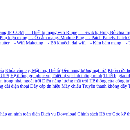
mạng IP-COM
- Thiết bị mạng wifi Ruijie
- Switch, Hub, Bộ chia m
Phụ kiện mạng
- Ổ cắm mạng, Module Plug
- Patch Panels. Patch 
hutter
- Wifi Maketing
- Bộ khuếch đại wifi
- Kìm bấm mạng
- T
báo
Khóa vân tay, Mật mã, Thẻ từ
Đèn năng lượng mặt trời
Khóa cửa li
- UPS
Hệ thống gọi phục vụ
Thiết bị vệ sinh thông minh
Thiết bị giáo 
n trong nhà, ngoài trời
Điện năng lượng mặt trời
Hệ thống cửa cổng tự
g đài điện thoại
Dây cáp tín hiệu
Máy chiếu
Truyền thanh không dây
pháp an ninh toàn diện
Dịch vụ
Download
Chính sách Hỗ trợ
Góc kỹ t