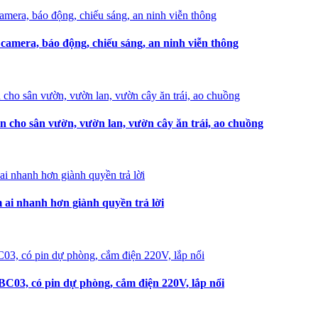
amera, báo động, chiếu sáng, an ninh viễn thông
n cho sân vườn, vườn lan, vườn cây ăn trái, ao chuồng
i nhanh hơn giành quyền trả lời
C03, có pin dự phòng, cắm điện 220V, lắp nổi