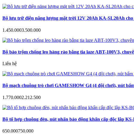
Bộ lưu trữ điện năng lượng mặt trời 12V 20Ah KA-SL20Ah cho c
1.450.000
3.500.000
Bộ báo trộm chống leo hàng rào bằng tia laze ABT-100V3, chuyê
Liên hệ
Bộ mạch chuông trò chơi GAMESHOW G4 (4 đội chơi), nút bấm a
1.770.000
2.212.500
Bộ tổ hợp chuông đèn, nút nhấn báo động khẩn cấp độc lập KS-B
650.000
750.000