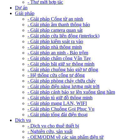
- Thư mời hợp tác
Dự án
Giải pháp
- Giải pháp Cổng từ an ninh
- Giải pháp âm thanh thông báo
- Giải pháp camera quan sát
- Giải pháp cửa liên động (interlock)
- Giải pháp kiểm soát ra vào
- Giải pháp nhà thông minh
- Giải pháp an ninh - Báo trộm
- Giải pháp chấm công Vân Tay
- Giải pháp bãi giữ xe thông minh
- Giải pháp chuông báo giờ tự động
- Hệ thống cửa cổng tự động
- Giải pháp phòng cháy chữa cháy
- Giải pháp điện năng lượng mặt trời
- Giải pháp cảnh báo xe lên xuống tầng hầm
- Giải pháp tủ giữ đồ thông minh
- Giải pháp mạng LAN, WIFI
- Giải pháp Chuông Gọi Phục Vụ
- Giải pháp tổng đài điện thoại
Dịch vụ
- Dịch vụ cho thuê thiết bị
- Nghiên cứu, sản xuất
- OEM/ODM về các sản phẩm điện tử