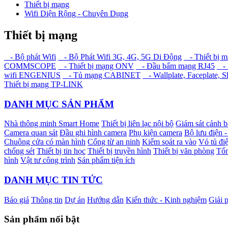
Thiết bị mạng
Wifi Diện Rộng - Chuyên Dụng
Thiết bị mạng
- Bộ phát Wifi
- Bộ Phát Wifi 3G, 4G, 5G Di Động
- Thiết bị 
COMMSCOPE
- Thiết bị mạng ONV
- Đầu bấm mạng RJ45
- 
wifi ENGENIUS
- Tủ mạng CABINET
- Wallplate, Faceplate, S
Thiết bị mạng TP-LINK
DANH MỤC SẢN PHẨM
Nhà thông minh Smart Home
Thiết bị liên lạc nội bộ
Giám sát cảnh 
Camera quan sát
Đầu ghi hình camera
Phụ kiện camera
Bộ lưu điện 
Chuông cửa có màn hình
Cổng từ an ninh
Kiểm soát ra vào
Vỏ tủ điệ
chống sét
Thiết bị tin học
Thiết bị truyền hình
Thiết bị văn phòng
Tổn
hình
Vật tư công trình
Sản phẩm tiện ích
DANH MỤC TIN TỨC
Báo giá
Thông tin
Dự án
Hướng dẫn
Kiến thức - Kinh nghiệm
Giải 
Sản phẩm nổi bật