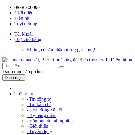
0888 309090
Giới thiệu
Liên hệ
Tuyển dụng
Tài khoản
(
0
)
Giỏ hàng
Không có sản phẩm trong giỏ hàng!
Danh mục
sản phẩm
Danh mục
Thông tin
- Tin công ty
- Tin báo chí
- Hoạt động xã hội
- Kỹ năng mềm
- Văn hóa doanh nghiệp
- Giới thiệu
- Tuyển dụng