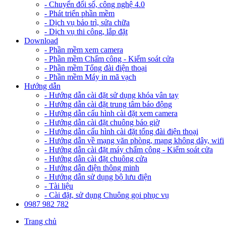
- Chuyển đổi số, công nghệ 4.0
- Phát triển phần mềm
- Dịch vụ bảo trì, sửa chữa
- Dịch vụ thi công, lắp đặt
Download
- Phần mềm xem camera
- Phần mềm Chấm công - Kiểm soát cửa
- Phần mềm Tổng đài điện thoại
- Phần mềm Máy in mã vạch
Hướng dẫn
- Hướng dẫn cài đặt sử dụng khóa vân tay
- Hướng dẫn cài đặt trung tâm báo động
- Hướng dẫn cấu hình cài đặt xem camera
- Hướng dẫn cài đặt chuông báo giờ
- Hướng dẫn cấu hình cài đặt tổng đài điện thoại
- Hướng dẫn về mạng văn phòng, mạng không dây, wifi
- Hướng dẫn cài đặt máy chấm công - Kiểm soát cửa
- Hướng dẫn cài đặt chuông cửa
- Hướng dẫn điện thông minh
- Hướng dẫn sử dụng bộ lưu điện
- Tài liệu
- Cài đặt, sử dụng Chuông gọi phục vụ
0987 982 782
Trang chủ