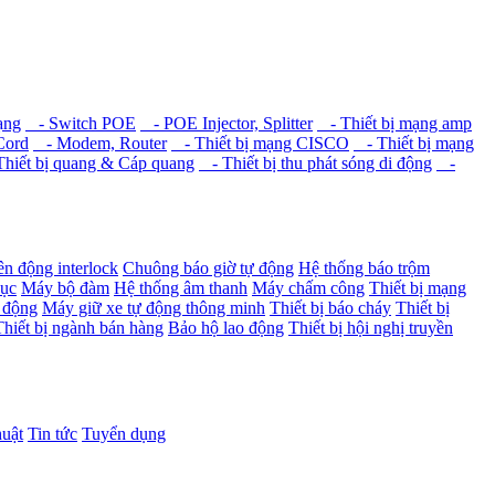
ạng
- Switch POE
- POE Injector, Splitter
- Thiết bị mạng amp
Cord
- Modem, Router
- Thiết bị mạng CISCO
- Thiết bị mạng
hiết bị quang & Cáp quang
- Thiết bị thu phát sóng di động
-
ên động interlock
Chuông báo giờ tự động
Hệ thống báo trộm
dục
Máy bộ đàm
Hệ thống âm thanh
Máy chấm công
Thiết bị mạng
 động
Máy giữ xe tự động thông minh
Thiết bị báo cháy
Thiết bị
Thiết bị ngành bán hàng
Bảo hộ lao động
Thiết bị hội nghị truyền
huật
Tin tức
Tuyển dụng