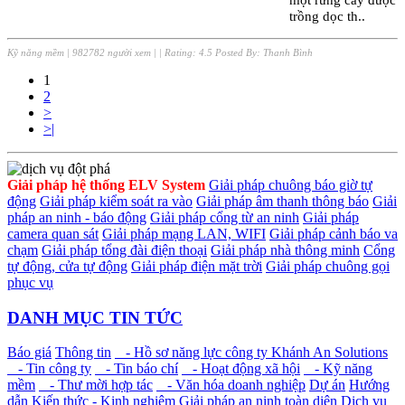
trồng dọc th..
Kỹ năng mềm
|
982782 người xem
|
| Rating:
4.5
Posted By:
Thanh Bình
1
2
>
>|
Giải pháp hệ thống ELV System
Giải pháp chuông báo giờ tự
động
Giải pháp kiểm soát ra vào
Giải pháp âm thanh thông báo
Giải
pháp an ninh - báo động
Giải pháp cổng từ an ninh
Giải pháp
camera quan sát
Giải pháp mạng LAN, WIFI
Giải pháp cảnh báo va
chạm
Giải pháp tổng đài điện thoại
Giải pháp nhà thông minh
Cổng
tự động, cửa tự động
Giải pháp điện mặt trời
Giải pháp chuông gọi
phục vụ
DANH MỤC TIN TỨC
Báo giá
Thông tin
- Hồ sơ năng lực công ty Khánh An Solutions
- Tin công ty
- Tin báo chí
- Hoạt động xã hội
- Kỹ năng
mềm
- Thư mời hợp tác
- Văn hóa doanh nghiệp
Dự án
Hướng
dẫn
Kiến thức - Kinh nghiệm
Giải pháp an ninh toàn diện
Dịch vụ