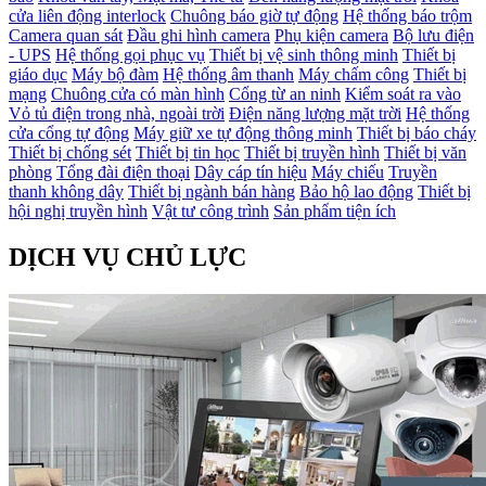
cửa liên động interlock
Chuông báo giờ tự động
Hệ thống báo trộm
Camera quan sát
Đầu ghi hình camera
Phụ kiện camera
Bộ lưu điện
- UPS
Hệ thống gọi phục vụ
Thiết bị vệ sinh thông minh
Thiết bị
giáo dục
Máy bộ đàm
Hệ thống âm thanh
Máy chấm công
Thiết bị
mạng
Chuông cửa có màn hình
Cổng từ an ninh
Kiểm soát ra vào
Vỏ tủ điện trong nhà, ngoài trời
Điện năng lượng mặt trời
Hệ thống
cửa cổng tự động
Máy giữ xe tự động thông minh
Thiết bị báo cháy
Thiết bị chống sét
Thiết bị tin học
Thiết bị truyền hình
Thiết bị văn
phòng
Tổng đài điện thoại
Dây cáp tín hiệu
Máy chiếu
Truyền
thanh không dây
Thiết bị ngành bán hàng
Bảo hộ lao động
Thiết bị
hội nghị truyền hình
Vật tư công trình
Sản phẩm tiện ích
DỊCH VỤ CHỦ LỰC