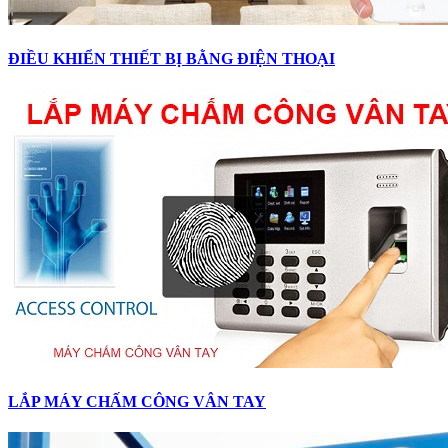
ĐIỀU KHIỂN THIẾT BỊ BẰNG ĐIỆN THOẠI
LẮP MÁY CHẤM CÔNG VÂN TAY