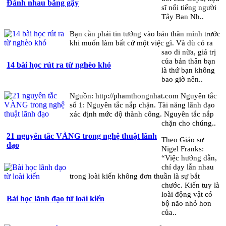
Đánh nhau bằng gậy
sĩ nổi tiếng người
Tây Ban Nh..
Bạn cần phải tin tưởng vào bản thân mình trước
khi muốn làm bất cứ một việc gì. Và dù có ra
sao đi nữa, giá trị
của bản thân bạn
14 bài học rút ra từ nghèo khó
là thứ bạn không
bao giờ nên..
Nguồn: http://phamthongnhat.com Nguyên tắc
số 1: Nguyên tắc nắp chặn. Tài năng lãnh đạo
xác định mức độ thành công. Nguyên tắc nắp
chặn cho chúng..
21 nguyên tắc VÀNG trong nghệ thuật lãnh
Theo Giáo sư
đạo
Nigel Franks:
“Việc hướng dẫn,
chỉ dạy lẫn nhau
trong loài kiến không đơn thuần là sự bắt
chước. Kiến tuy là
loài động vật có
Bài học lãnh đạo từ loài kiến
bộ não nhỏ hơn
của..