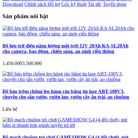
Download
Chính sách Hỗ trợ
Góc kỹ thuật
Tin tức
Tuyển dụng
Sản phẩm nổi bật
Bộ lưu trữ điện năng lượng mặt trời 12V 20Ah KA-SL20Ah
cho camera, báo động, chiếu sáng, an ninh viễn thông
1.450.000
3.500.000
Bộ báo trộm chống leo hàng rào bằng tia laze ABT-100V3,
chuyên cho sân vườn, vườn lan, vườn cây ăn trái, ao chuồng
Liên hệ
Bộ mạch chuông trò chơi GAMESHOW G4 (4 đội chơi), nút