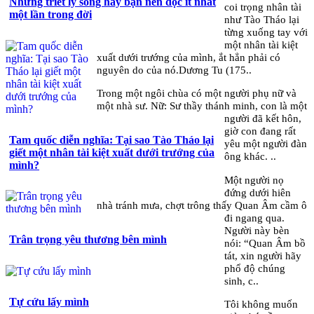
Những triết lý sống hay bạn nên đọc ít nhất
coi trọng nhân tài
một lần trong đời
như Tào Tháo lại
từng xuống tay với
một nhân tài kiệt
xuất dưới trướng của mình, ắt hẳn phải có
nguyên do của nó.Dương Tu (175..
Trong một ngôi chùa có một người phụ nữ và
một nhà sư. Nữ: Sư thầy thánh minh, con là một
người đã kết hôn,
giờ con đang rất
Tam quốc diễn nghĩa: Tại sao Tào Tháo lại
yêu một người đàn
giết một nhân tài kiệt xuất dưới trướng của
ông khác. ..
mình?
Một người nọ
đứng dưới hiên
nhà tránh mưa, chợt trông thấy Quan Âm cầm ô
đi ngang qua.
Người này bèn
Trân trọng yêu thương bên mình
nói: “Quan Âm bồ
tát, xin người hãy
phổ độ chúng
sinh, c..
Tự cứu lấy mình
Tôi không muốn