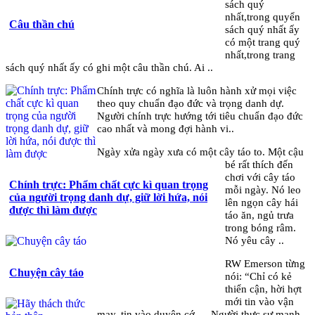
sách quý
nhất,trong quyển
Câu thần chú
sách quý nhất ấy
có một trang quý
nhất,trong trang
sách quý nhất ấy có ghi một câu thần chú. Ai ..
Chính trực có nghĩa là luôn hành xử mọi việc
theo quy chuẩn đạo đức và trọng danh dự.
Người chính trực hướng tới tiêu chuẩn đạo đức
cao nhất và mong đợi hành vi..
Ngày xửa ngày xưa có một cây táo to. Một cậu
bé rất thích đến
chơi với cây táo
Chính trực: Phẩm chất cực kì quan trọng
mỗi ngày. Nó leo
của người trọng danh dự, giữ lời hứa, nói
lên ngọn cây hái
được thì làm được
táo ăn, ngủ trưa
trong bóng râm.
Nó yêu cây ..
RW Emerson từng
Chuyện cây táo
nói: “Chỉ có kẻ
thiển cận, hời hợt
mới tin vào vận
may, tin vào duyên cớ … Người thực sự mạnh