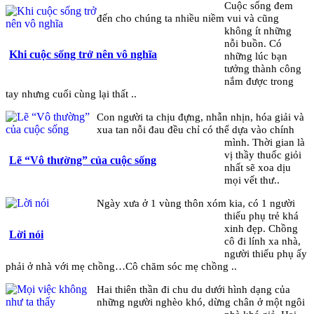
Cuộc sống đem
đến cho chúng ta nhiều niềm vui và cũng
không ít những
nỗi buồn. Có
Khi cuộc sống trở nên vô nghĩa
những lúc bạn
tưởng thành công
nắm được trong
tay nhưng cuối cùng lại thất ..
Con người ta chịu đựng, nhẫn nhịn, hóa giải và
xua tan nỗi đau đều chỉ có thể dựa vào chính
mình. Thời gian là
vị thầy thuốc giỏi
Lẽ “Vô thường” của cuộc sống
nhất sẽ xoa dịu
mọi vết thư..
Ngày xưa ở 1 vùng thôn xóm kia, có 1 người
thiếu phụ trẻ khá
xinh đẹp. Chồng
Lời nói
cô đi lính xa nhà,
người thiếu phụ ấy
phải ở nhà với mẹ chồng…Cô chăm sóc mẹ chồng ..
Hai thiên thần đi chu du dưới hình dạng của
những người nghèo khó, dừng chân ở một ngôi