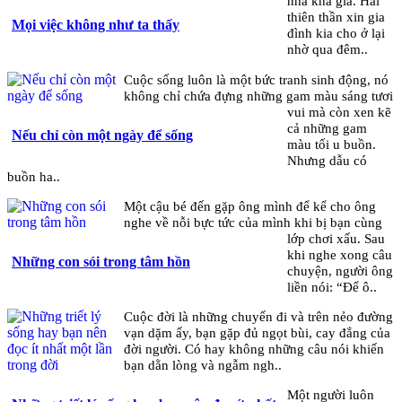
nhà khá giả. Hai
thiên thần xin gia
Mọi việc không như ta thấy
đình kia cho ở lại
nhờ qua đêm..
Cuộc sống luôn là một bức tranh sinh động, nó
không chỉ chứa đựng những gam màu sáng tươi
vui mà còn xen kẽ
cả những gam
Nếu chỉ còn một ngày để sống
màu tối u buồn.
Nhưng dẫu có
buồn ha..
Một cậu bé đến gặp ông mình để kể cho ông
nghe về nỗi bực tức của mình khi bị bạn cùng
lớp chơi xấu. Sau
khi nghe xong câu
Những con sói trong tâm hồn
chuyện, người ông
liền nói: “Để ô..
Cuộc đời là những chuyến đi và trên nẻo đường
vạn dặm ấy, bạn gặp đủ ngọt bùi, cay đắng của
đời người. Có hay không những câu nói khiến
bạn dằn lòng và ngẫm ngh..
Một người luôn