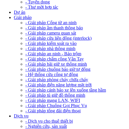
- Tuyển dụng
- Thư mời hợp tác
Dự án
Giải pháp
- Giải pháp Cổng từ an ninh
- Giải pháp âm thanh thông báo
- Giải pháp camera quan sát
- Giải pháp cửa liên động (interlock)
- Giải pháp kiểm soát ra vào
- Giải pháp nhà thông minh
- Giải pháp an ninh - Báo trộm
- Giải pháp chấm công Vân Tay
- Giải pháp bãi giữ xe thông minh
- Giải pháp chuông báo giờ tự động
- Hệ thống cửa cổng tự động
- Giải pháp phòng cháy chữa cháy
- Giải pháp điện năng lượng mặt trời
- Giải pháp cảnh báo xe lên xuống tầng hầm
- Giải pháp tủ giữ đồ thông minh
- Giải pháp mạng LAN, WIFI
- Giải pháp Chuông Gọi Phục Vụ
- Giải pháp tổng đài điện thoại
Dịch vụ
- Dịch vụ cho thuê thiết bị
- Nghiên cứu, sản xuất