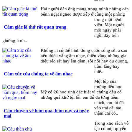
Hai người đàn ông mang trong mình những căn
bệnh ngặt nghèo được xếp ở cùng một phòng
trong một bệnh
viện. Một người
Cảm giác là thứ rất quan trọng
mỗi ngày phải
ngồi dậy trên
giường ít nh..
Không ai có thể hình dung cuộc sống sẽ ra sao
nếu thiếu vắng âm nhạc, thiếu vắng những giai
điệu réo rắt hay êm đềm, sôi nổi hay du dương,
trầm lắng hay
thiế..
Cảm xúc của chúng ta về âm nhạc
Một lớp của
trường tiểu học
Mỹ có 26 học sinh đặc biệt vì chúng đều có
những quá khứ tội lỗi: em thì đã từng tiêm
chích, em thì đã
vào trại cải tạo,
Câu chuyện về hôm qua, hôm nay và ngày
thậm chí có..
mai
Trong kho sách vô
tận có một quyển