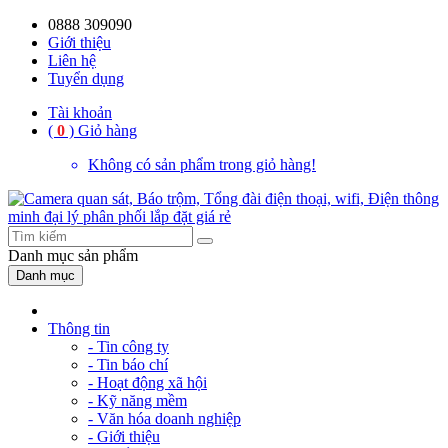
0888 309090
59%
20%
13%
18%
10%
28%
21%
Giới thiệu
Liên hệ
OFF
OFF
OFF
OFF
OFF
OFF
OFF
Tuyển dụng
Tài khoản
(
0
)
Giỏ hàng
Không có sản phẩm trong giỏ hàng!
Danh mục
sản phẩm
Danh mục
Thông tin
- Tin công ty
- Tin báo chí
- Hoạt động xã hội
- Kỹ năng mềm
- Văn hóa doanh nghiệp
- Giới thiệu