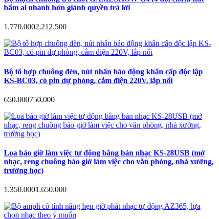
bấm ai nhanh hơn giành quyền trả lời
1.770.000
2.212.500
Bộ tổ hợp chuông đèn, nút nhấn báo động khẩn cấp độc lập
KS-BC03, có pin dự phòng, cắm điện 220V, lắp nổi
650.000
750.000
Loa báo giờ làm việc tự động bằng bản nhạc KS-28USB (mở
nhạc, reng chuông báo giờ làm việc cho văn phòng, nhà xưởng,
trường học)
1.350.000
1.650.000