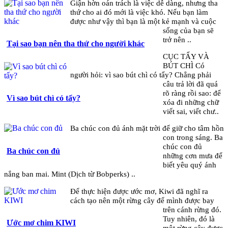
Giận hờn oán trách là việc dễ dàng, nhưng tha
thứ cho ai đó mới là việc khó. Nếu bạn làm
được như vậy thì bạn là một kẻ mạnh và cuộc
sống của bạn sẽ
trở nên ..
Tại sao bạn nên tha thứ cho người khác
CỤC TẨY VÀ
BÚT CHÌ Có
người hỏi: vì sao bút chì có tẩy? Chẳng phải
câu trả lời đã quá
rõ ràng rồi sao: để
Vì sao bút chì có tẩy?
xóa đi những chữ
viết sai, viết chư..
Ba chúc con đủ ánh mặt trời để giữ cho tâm hồn
con trong sáng. Ba
chúc con đủ
Ba chúc con đủ
những cơn mưa để
biết yêu quý ánh
nắng ban mai. Mint (Dịch từ Bobperks) ..
Để thực hiện được ước mơ, Kiwi đã nghĩ ra
cách tạo nên một rừng cây để mình được bay
trên cánh rừng đó.
Tuy nhiên, đó là
Ước mơ chim KIWI
một rừng cây được