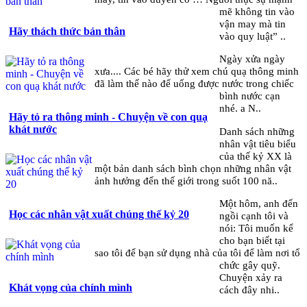
mẽ không tin vào
vận may mà tin
Hãy thách thức bản thân
vào quy luật” ..
Ngày xửa ngày
xưa.... Các bé hãy thử xem chú quạ thông minh
đã làm thế nào để uống được nước trong chiếc
bình nước cạn
nhé. a N..
Hãy tỏ ra thông minh - Chuyện về con quạ
khát nước
Danh sách những
nhân vật tiêu biểu
của thế kỷ XX là
một bản danh sách bình chọn những nhân vật
ảnh hưởng đến thế giới trong suốt 100 nă..
Một hôm, anh đến
Học các nhân vật xuất chúng thế kỷ 20
ngồi cạnh tôi và
nói: Tôi muốn kể
cho bạn biết tại
sao tôi để bạn sử dụng nhà của tôi để làm nơi tổ
chức gây quỹ.
Chuyện xảy ra
Khát vọng của chính mình
cách đây nhi..