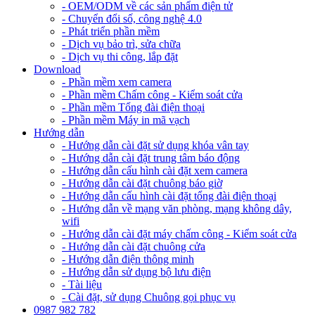
- OEM/ODM về các sản phẩm điện tử
- Chuyển đổi số, công nghệ 4.0
- Phát triển phần mềm
- Dịch vụ bảo trì, sửa chữa
- Dịch vụ thi công, lắp đặt
Download
- Phần mềm xem camera
- Phần mềm Chấm công - Kiểm soát cửa
- Phần mềm Tổng đài điện thoại
- Phần mềm Máy in mã vạch
Hướng dẫn
- Hướng dẫn cài đặt sử dụng khóa vân tay
- Hướng dẫn cài đặt trung tâm báo động
- Hướng dẫn cấu hình cài đặt xem camera
- Hướng dẫn cài đặt chuông báo giờ
- Hướng dẫn cấu hình cài đặt tổng đài điện thoại
- Hướng dẫn về mạng văn phòng, mạng không dây,
wifi
- Hướng dẫn cài đặt máy chấm công - Kiểm soát cửa
- Hướng dẫn cài đặt chuông cửa
- Hướng dẫn điện thông minh
- Hướng dẫn sử dụng bộ lưu điện
- Tài liệu
- Cài đặt, sử dụng Chuông gọi phục vụ
0987 982 782