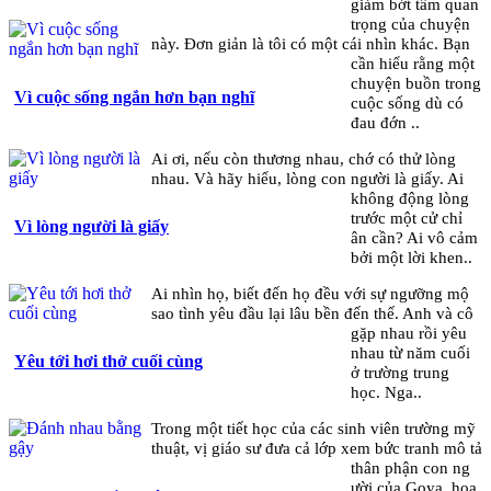
giảm bớt tầm quan
trọng của chuyện
này. Đơn giản là tôi có một cái nhìn khác. Bạn
cần hiểu rằng một
chuyện buồn trong
Vì cuộc sống ngắn hơn bạn nghĩ
cuộc sống dù có
đau đớn ..
Ai ơi, nếu còn thương nhau, chớ có thử lòng
nhau. Và hãy hiểu, lòng con người là giấy. Ai
không động lòng
trước một cử chỉ
Vì lòng người là giấy
ân cần? Ai vô cảm
bởi một lời khen..
Ai nhìn họ, biết đến họ đều với sự ngưỡng mộ
sao tình yêu đầu lại lâu bền đến thế. Anh và cô
gặp nhau rồi yêu
nhau từ năm cuối
Yêu tới hơi thở cuối cùng
ở trường trung
học. Nga..
Trong một tiết học của các sinh viên trường mỹ
thuật, vị giáo sư đưa cả lớp xem bức tranh mô tả
thân phận con ng​
ười của Goya, họa