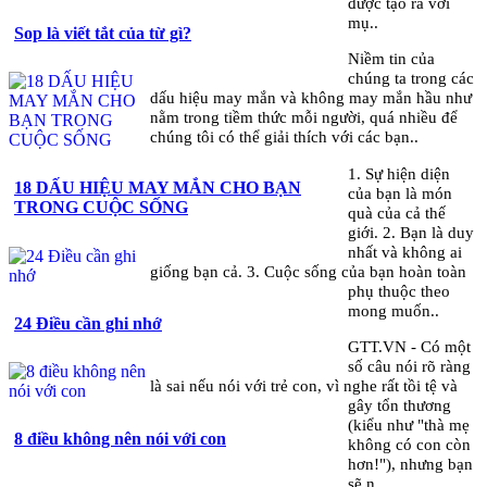
được tạo ra với
mụ..
Sop là viết tắt của từ gì?
Niềm tin của
chúng ta trong các
dấu hiệu may mắn và không may mắn hầu như
nằm trong tiềm thức mỗi người, quá nhiều để
chúng tôi có thể giải thích với các bạn..
1. Sự hiện diện
18 DẤU HIỆU MAY MẮN CHO BẠN
của bạn là món
TRONG CUỘC SỐNG
quà của cả thế
giới. 2. Bạn là duy
nhất và không ai
giống bạn cả. 3. Cuộc sống của bạn hoàn toàn
phụ thuộc theo
mong muốn..
24 Điều cần ghi nhớ
GTT.VN - Có một
số câu nói rõ ràng
là sai nếu nói với trẻ con, vì nghe rất tồi tệ và
gây tổn thương
(kiểu như "thà mẹ
8 điều không nên nói với con
không có con còn
hơn!"), nhưng bạn
sẽ n..