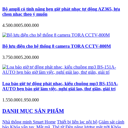
Bộ ampli có tính năng hẹn giờ phát nhạc tự động AZ365, lựa
chọn nhạc theo ý muốn
4.500.000
5.000.000
Bộ lưu điện cho hệ thống 8 camera TORA CCTV-800M
3.750.000
5.200.000
Loa báo giờ tự động phát nhạc, kiểu chuông mp3 BS-151A-
AUTO hẹn báo giờ làm việc, nghỉ giải lao, thư giãn, giải trí
1.550.000
1.950.000
DANH MỤC SẢN PHẨM
Nhà thông minh Smart Home
Thiết bị liên lạc nội bộ
Giám sát cảnh
báo
Khóa vân tay, Mật mã, Thẻ từ
Đèn năng lượng mặt trời
Khóa