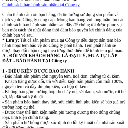
Chính sách bảo hành sản phẩm tại Công ty
Chân thành cám ơn bạn hàng, đã tin tưởng sử dụng sản phẩm và
dịch vụ do Công ty cung cấp. Mong bạn hàng vui lòng tuân thủ các
chính sách bảo hành sản phẩm sau đây để chúng tôi được phục vụ
bạn một cách tốt nhất đồng thời đảm bảo quyền lợi chính đáng của
chính bạn về sau.
* Lưu ý:
Tất cả sản phẩm mua tại Công ty đều được dán tem bảo
hành hoặc tem bảo vệ do Công ty phát hành. Tem phát hành sẽ
được thay đổi nhận dạng theo từng thời điểm để tránh tem giả mạo.
A - ĐỐI VỚI KHÁCH HÀNG LÀ ĐẠI LÝ, MUA TỰ LẮP
ĐẶT - BẢO HÀNH TẠI Công ty
1 - ĐIỀU KIỆN ĐƯỢC BẢO HÀNH
- Bảo hành sản phẩm còn nguyên tem, hoá đơn, chứng từ đi kèm.
- Khách hàng được đổi, trả với điều kiện Sản phẩm còn mới 100%,
nguyên tem và đầy đủ phụ kiện, vỏ hộp đi kèm.
- Không bao gồm trường hợp do cháy nổ, sét đánh, vào nước, rơi bể
vỡ, lắp đặt sai kỹ thuật.
- Sản phẩm bảo hành thay thế, sửa chữa linh phụ kiện sẽ báo giá tuỳ
trường hợp cụ thể.
- Được thay thế linh kiện miễn phí tương đương theo đúng chủng
loại, linh kiện chính hãng.
- Sản phẩm hư hỏng được xác định do lỗi kỹ thuật của nhà sản xuất
đối với từng nhãn hàng.