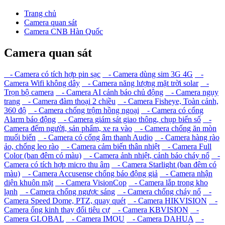
Trang chủ
Camera quan sát
Camera CNB Hàn Quốc
Camera quan sát
- Camera có tích hợp pin sạc
- Camera dùng sim 3G 4G
-
Camera Wifi không dây
- Camera năng lượng mặt trời solar
-
Trọn bộ camera
- Camera AI cảnh báo chủ động
- Camera ngụy
trang
- Camera đàm thoại 2 chiều
- Camera Fisheye, Toàn cảnh,
360 độ
- Camera chống trộm hồng ngoại
- Camera có cổng
Alarm báo động
- Camera giám sát giao thông, chụp biển số
-
Camera đếm người, sản phẩm, xe ra vào
- Camera chống ăn mòn
muối biển
- Camera có cổng âm thanh Audio
- Camera hàng rào
ảo, chống leo rào
- Camera cảm biến thân nhiệt
- Camera Full
Color (ban đêm có màu)
- Camera ảnh nhiệt, cảnh báo cháy nổ
-
Camera có tích hợp micro thu âm
- Camera Starlight (ban đêm có
màu)
- Camera Accusense chống báo động giả
- Camera nhận
diện khuôn mặt
- Camera VisionCop
- Camera lắp trong kho
lạnh
- Camera chống ngược sáng
- Camera chống cháy nổ
-
Camera Speed Dome, PTZ, quay quét
- Camera HIKVISION
-
Camera ống kinh thay đổi tiêu cự
- Camera KBVISION
-
Camera GLOBAL
- Camera IMOU
- Camera DAHUA
-