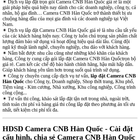
✴
Dịch vụ lắp đặt trọn gói Camera CNB Hàn Quốc giá rẻ là một
giải pháp hiệu quả hiện nay dành cho các doanh nghiệp, công ty, cá
nhân, hộ gia đình… Camera CNB Hàn Quốc trở thành thiết bị ưa
chuộng hàng đầu của mọi gia đình và các doanh nghiệp tại Việt
Nam.
✴
Dịch vụ lắp đặt Camera CNB Hàn Quốc giá rẻ là nhu cầu tất yếu
của các khách hàng hiện nay. Công ty luôn chú trọng sản phẩm chất
lượng đảm bảo sử dụng và hoạt động hiệu quả dài lâu. Cùng đội
ngũ kỹ thuật lành nghề, chuyên nghiệp, chu đáo với khách hàng.
✴
Nắm bắt được nhu cầu cũng như những khó khăn của khách
hàng, Công ty cung cấp gói lắp đặt Camera CNB Hàn Quốctrọn bộ
giá rẻ. Cam kết các chế độ bảo hành chính hãng, hậu mãi hấp dẫn.
Giúp khách hàng yên tâm hơn trong suốt quá trình sử dụng.
✴
Công ty chuyên cung cấp dịch vụ tư vấn,
lắp đặt Camera CNB
Hàn Quốc
cho Công ty, Doanh nghiệp, Shop thời trang, Khu phố,
Tiệm vàng - Kim cương, Nhà xưởng, Khu công nghiệp, Công trình
công cộng...
✴
Tư vấn thi công, khảo sát lắp đặt tận nơi trong nhà, ngoài trời,
tính toán chi phí và bảng giá thi công lắp đặt theo phương án tối ưu
nhất, tiết kiệm chi phí tối đa.
HDSD Camera CNB Hàn Quốc - Cài đặt
cấu hình, chia sẻ Camera CNB Hàn Quốc