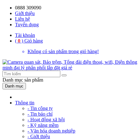
0888 309090
59%
20%
13%
18%
10%
28%
21%
Giới thiệu
Liên hệ
OFF
OFF
OFF
OFF
OFF
OFF
OFF
Tuyển dụng
Tài khoản
(
0
)
Giỏ hàng
Không có sản phẩm trong giỏ hàng!
Danh mục
sản phẩm
Danh mục
Thông tin
- Tin công ty
- Tin báo chí
- Hoạt động xã hội
- Kỹ năng mềm
- Văn hóa doanh nghiệp
- Giới thiệu