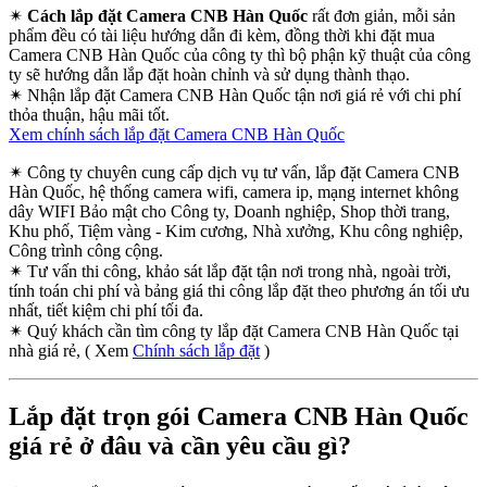
✴
Cách lắp đặt Camera CNB Hàn Quốc
rất đơn giản, mỗi sản
phẩm đều có tài liệu hướng dẫn đi kèm, đồng thời khi đặt mua
Camera CNB Hàn Quốc của công ty thì bộ phận kỹ thuật của công
ty sẽ hướng dẫn lắp đặt hoàn chỉnh và sử dụng thành thạo.
✴
Nhận lắp đặt Camera CNB Hàn Quốc tận nơi giá rẻ với chi phí
thỏa thuận, hậu mãi tốt.
Xem chính sách lắp đặt Camera CNB Hàn Quốc
✴
Công ty chuyên cung cấp dịch vụ tư vấn, lắp đặt Camera CNB
Hàn Quốc, hệ thống camera wifi, camera ip, mạng internet không
dây WIFI Bảo mật cho Công ty, Doanh nghiệp, Shop thời trang,
Khu phố, Tiệm vàng - Kim cương, Nhà xưởng, Khu công nghiệp,
Công trình công cộng.
✴
Tư vấn thi công, khảo sát lắp đặt tận nơi trong nhà, ngoài trời,
tính toán chi phí và bảng giá thi công lắp đặt theo phương án tối ưu
nhất, tiết kiệm chi phí tối đa.
✴
Quý khách cần tìm công ty lắp đặt Camera CNB Hàn Quốc tại
nhà giá rẻ, ( Xem
Chính sách lắp đặt
)
Lắp đặt trọn gói Camera CNB Hàn Quốc
giá rẻ ở đâu và cần yêu cầu gì?