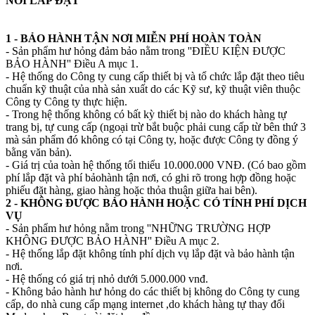
NƠI LẮP ĐẶT
1 - BẢO HÀNH TẬN NƠI MIỄN PHÍ HOÀN TOÀN
- Sản phẩm hư hỏng đảm bảo nằm trong ''ĐIỀU KIỆN ĐƯỢC
BẢO HÀNH'' Điều A mục 1.
- Hệ thống do Công ty cung cấp thiết bị và tổ chức lắp đặt theo tiêu
chuẩn kỹ thuật của nhà sản xuất do các Kỹ sư, kỹ thuật viên thuộc
Công ty Công ty thực hiện.
- Trong hệ thống không có bất kỳ thiết bị nào do khách hàng tự
trang bị, tự cung cấp (ngoại trừ bắt buộc phải cung cấp từ bên thứ 3
mà sản phẩm đó không có tại Công ty, hoặc được Công ty đồng ý
bằng văn bản).
- Giá trị của toàn hệ thống tối thiểu 10.000.000 VNĐ. (Có bao gồm
phí lắp đặt và phí bảohành tận nơi, có ghi rõ trong hợp đồng hoặc
phiếu đặt hàng, giao hàng hoặc thỏa thuận giữa hai bên).
2 - KHÔNG ĐƯỢC BẢO HÀNH HOẶC CÓ TÍNH PHÍ DỊCH
VỤ
- Sản phẩm hư hỏng nằm trong ''NHỮNG TRƯỜNG HỢP
KHÔNG ĐƯỢC BẢO HÀNH'' Điều A mục 2.
- Hệ thống lắp đặt không tính phí dịch vụ lắp đặt và bảo hành tận
nơi.
- Hệ thống có giá trị nhỏ dưới 5.000.000 vnđ.
- Không bảo hành hư hỏng do các thiết bị không do Công ty cung
cấp, do nhà cung cấp mạng internet ,do khách hàng tự thay đổi