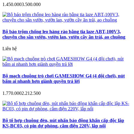
1.450.000
3.500.000
Bộ báo trộm chống leo hàng rào bằng tia laze ABT-100V3,
chuyên cho sân vườn, vườn lan, vườn cây ăn trái, ao chuồng
Liên hệ
Bộ mạch chuông trò chơi GAMESHOW G4 (4 đội chơi), nút
bấm ai nhanh hơn giành quyền trả lời
1.770.000
2.212.500
Bộ tổ hợp chuông đèn, nút nhấn báo động khẩn cấp độc lập
KS-BC03, có pin dự phòng, cắm điện 220V, lắp nổi