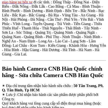
giao hàng tại bến xe
đi các tỉnh.
: Đồng Tháp - Đồng Nai - Điện
Biên - Đắk Nông - Đắk Lắk - Cao Bằng - Cà Mau - Bình Thuận -
Bình Phước - Bình Dương - Bình Định - Bến Tre - Bắc Ninh - Bạc
Liêu - Bắc Kạn - Bắc Giang - Bà Rịa - Vũng Tàu - An Giang - Hà
Nội - Hải Phòng - Đà Nẵng - Cần Thơ - Phú Yên - Yên Bái - Vĩnh
Phúc - Vĩnh Long - Tuyên Quang - Trà Vinh - Tiền Giang - Thừa
Thiên Huế - Thanh Hóa - Thái Nguyên - Thái Bình - Tây Ninh -
Sơn La - Sóc Trăng - Quảng Trị - Quảng Ninh - Quảng Ngãi -
Quảng Nam - Quảng Bình - Phú Thọ - Ninh Thuận - Ninh Bình -
Nghệ An - Nam Định - Long An - Lào Cai - Lạng Sơn - Lâm
Đồng- Lai Châu - Kon Tum - Kiên Giang - Khánh Hòa - Hưng Yên
- Hòa Bình - Hậu Giang - Hải Dương - Hà Tĩnh - Hà Nam - Hà
Giang - Gia Lai.
Bảo hành Camera CNB Hàn Quốc chính
hãng - Sửa chữa Camera CNB Hàn Quốc
✴
Địa chỉ trung tâm nhận bảo hành sửa chữa :
50 Tân Trang, P9,
Q. Tân Bình, Tp HCM
✴
Lưu ý:
Chỉ nhận bảo hành các sản phẩm được phân phối bởi
Công ty.
Quý khách hàng vui lòng cung cấp số điện thoại mua hàng (hoặc
hoá đơn) để nhân viên bảo hành kiểm tra.