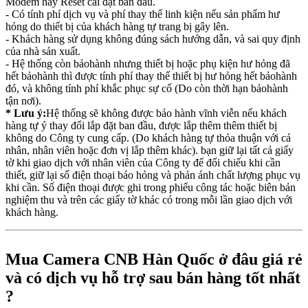
Modem hay Reset cài đặt ban đầu.
- Có tính phí dịch vụ và phí thay thế linh kiện nếu sản phẩm hư
hỏng do thiết bị của khách hàng tự trang bị gây lên.
- Khách hàng sử dụng không đúng sách hướng dẫn, và sai quy định
của nhà sản xuất.
- Hệ thống còn bảohành nhưng thiết bị hoặc phụ kiện hư hỏng đã
hết bảohành thì được tính phí thay thế thiết bị hư hỏng hết bảohành
đó, và không tính phí khắc phục sự cố (Do còn thời hạn bảohành
tận nơi).
* Lưu ý:
Hệ thống sẽ không được bảo hành vĩnh viễn nếu khách
hàng tự ý thay đổi lắp đặt ban đầu, được lắp thêm thêm thiết bị
không do Công ty cung cấp. (Do khách hàng tự thỏa thuận với cá
nhân, nhân viên hoặc đơn vị lắp thêm khác). bạn giữ lại tất cả giấy
tờ khi giao dịch với nhân viên của Công ty để đối chiếu khi cần
thiết, giữ lại số điện thoại báo hỏng và phản ánh chất lượng phục vụ
khi cần. Số điện thoại được ghi trong phiếu công tác hoặc biên bản
nghiệm thu và trên các giấy tờ khác có trong mỗi lần giao dịch với
khách hàng.
Mua Camera CNB Hàn Quốc ở đâu giá rẻ
và có dịch vụ hỗ trợ sau bán hàng tốt nhất
?