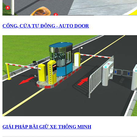
CỔNG, CỬA TỰ ĐỘNG - AUTO DOOR
GIẢI PHÁP BÃI GIỮ XE THÔNG MINH