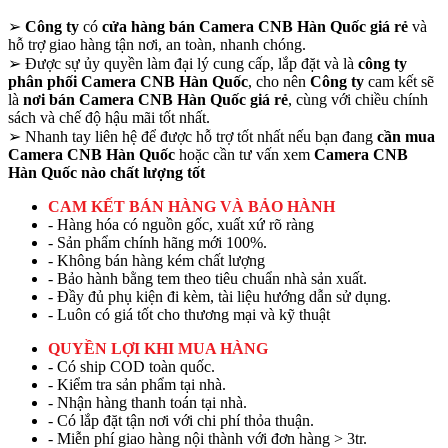
➢
Công ty
có
cửa hàng bán Camera CNB Hàn Quốc giá rẻ
và
hỗ trợ giao hàng tận nơi, an toàn, nhanh chóng.
➢
Được sự ủy quyền làm đại lý cung cấp, lắp đặt và là
công ty
phân phối Camera CNB Hàn Quốc
, cho nên
Công ty
cam kết sẽ
là
nơi bán Camera CNB Hàn Quốc giá rẻ
, cùng với chiều chính
sách và chế độ hậu mãi tốt nhất.
➢
Nhanh tay liên hệ để được hỗ trợ tốt nhất nếu bạn đang
cần mua
Camera CNB Hàn Quốc
hoặc cần tư vấn xem
Camera CNB
Hàn Quốc nào chất lượng tốt
CAM KẾT BÁN HÀNG VÀ BẢO HÀNH
- Hàng hóa có nguồn gốc, xuất xứ rõ ràng
- Sản phẩm chính hãng mới 100%.
- Không bán hàng kém chất lượng
- Bảo hành bằng tem theo tiêu chuẩn nhà sản xuất.
- Đầy đủ phụ kiện đi kèm, tài liệu hướng dẫn sử dụng.
- Luôn có giá tốt cho thương mại và kỹ thuật
QUYỀN LỢI KHI MUA HÀNG
- Có ship COD toàn quốc.
- Kiểm tra sản phẩm tại nhà.
- Nhận hàng thanh toán tại nhà.
- Có lắp đặt tận nơi với chi phí thỏa thuận.
- Miễn phí giao hàng nội thành với đơn hàng > 3tr.