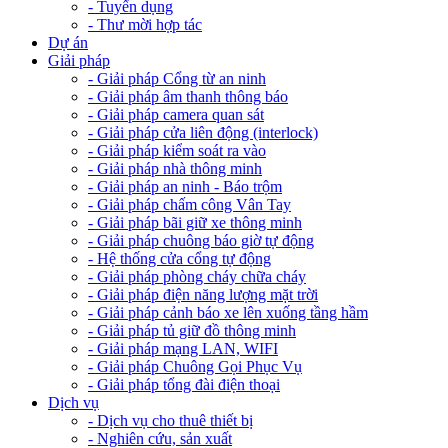
- Tuyển dụng
- Thư mời hợp tác
Dự án
Giải pháp
- Giải pháp Cổng từ an ninh
- Giải pháp âm thanh thông báo
- Giải pháp camera quan sát
- Giải pháp cửa liên động (interlock)
- Giải pháp kiểm soát ra vào
- Giải pháp nhà thông minh
- Giải pháp an ninh - Báo trộm
- Giải pháp chấm công Vân Tay
- Giải pháp bãi giữ xe thông minh
- Giải pháp chuông báo giờ tự động
- Hệ thống cửa cổng tự động
- Giải pháp phòng cháy chữa cháy
- Giải pháp điện năng lượng mặt trời
- Giải pháp cảnh báo xe lên xuống tầng hầm
- Giải pháp tủ giữ đồ thông minh
- Giải pháp mạng LAN, WIFI
- Giải pháp Chuông Gọi Phục Vụ
- Giải pháp tổng đài điện thoại
Dịch vụ
- Dịch vụ cho thuê thiết bị
- Nghiên cứu, sản xuất