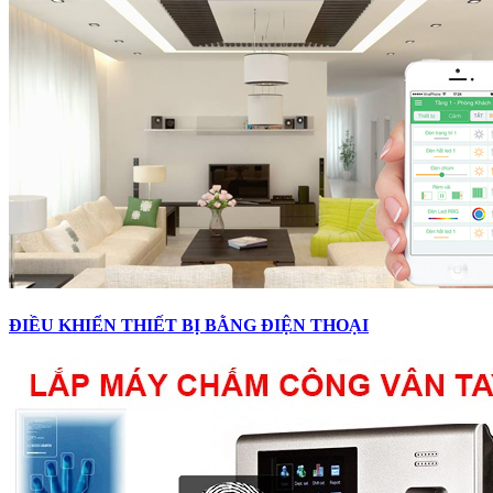
ĐIỀU KHIỂN THIẾT BỊ BẰNG ĐIỆN THOẠI