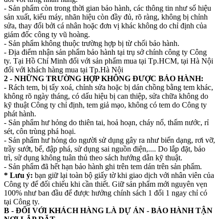
- Sản phẩm còn trong thời gian bảo hành, các thông tin như số hiệu
sản xuất, kiểu máy, nhãn hiệu còn đầy đủ, rõ ràng, không bị chỉnh
sửa, thay đổi bởi cá nhân hoặc đơn vị khác không do chỉ định của
giám đốc công ty vũ hoàng.
- Sản phẩm không thuộc trường hợp bị từ chối bảo hành.
- Địa điểm nhận sản phẩm bảo hành tại trụ sở chính công ty Công
ty. Tại Hồ Chí Minh đối với sản phẩm mua tại Tp.HCM, tại Hà Nội
đối với khách hàng mua tại Tp.Hà Nội
2 - NHỮNG TRƯỜNG HỢP KHÔNG ĐƯỢC BẢO HÀNH:
- Rách tem, bị tẩy xoá, chỉnh sửa hoặc bị dán chồng bằng tem khác,
không rõ ngày tháng, có dấu hiệu bị can thiệp, sửa chữa không do
kỹ thuật Công ty chỉ định, tem giả mạo, không có tem do Công ty
phát hành.
- Sản phẩm hư hỏng do thiên tai, hoả hoạn, cháy nổ, thấm nước, rỉ
sét, côn trùng phá hoại.
- Sản phẩm hư hỏng do người sử dụng gây ra như biến dạng, rơi vỡ,
trầy sướt, bể, đập phá, sử dụng sai nguồn điện,.... Do lắp đặt, bảo
trì, sử dụng không tuân thủ theo sách hướng dẫn kỹ thuật.
- Sản phẩm đã hết hạn bảo hành ghi trên tem dán trên sản phẩm.
* Lưu ý:
bạn giữ lại toàn bộ giấy tờ khi giao dịch với nhân viên của
Công ty để đối chiếu khi cần thiết. Giữ sản phẩm mới nguyên vẹn
100% như ban đầu để được hưởng chính sách 1 đổi 1 ngay chỉ có
tại Công ty.
B - ĐỐI VỚI KHÁCH HÀNG LÀ DỰ ÁN - BẢO HÀNH TẬN