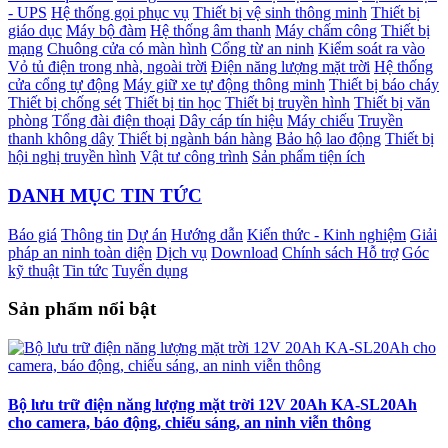
- UPS
Hệ thống gọi phục vụ
Thiết bị vệ sinh thông minh
Thiết bị
giáo dục
Máy bộ đàm
Hệ thống âm thanh
Máy chấm công
Thiết bị
mạng
Chuông cửa có màn hình
Cổng từ an ninh
Kiểm soát ra vào
Vỏ tủ điện trong nhà, ngoài trời
Điện năng lượng mặt trời
Hệ thống
cửa cổng tự động
Máy giữ xe tự động thông minh
Thiết bị báo cháy
Thiết bị chống sét
Thiết bị tin học
Thiết bị truyền hình
Thiết bị văn
phòng
Tổng đài điện thoại
Dây cáp tín hiệu
Máy chiếu
Truyền
thanh không dây
Thiết bị ngành bán hàng
Bảo hộ lao động
Thiết bị
hội nghị truyền hình
Vật tư công trình
Sản phẩm tiện ích
DANH MỤC TIN TỨC
Báo giá
Thông tin
Dự án
Hướng dẫn
Kiến thức - Kinh nghiệm
Giải
pháp an ninh toàn diện
Dịch vụ
Download
Chính sách Hỗ trợ
Góc
kỹ thuật
Tin tức
Tuyển dụng
Sản phẩm nổi bật
Bộ lưu trữ điện năng lượng mặt trời 12V 20Ah KA-SL20Ah
cho camera, báo động, chiếu sáng, an ninh viễn thông