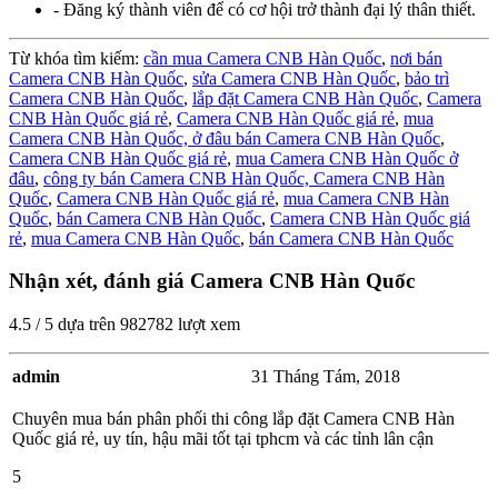
- Đăng ký thành viên để có cơ hội trở thành đại lý thân thiết.
Từ khóa tìm kiếm:
cần mua Camera CNB Hàn Quốc
,
nơi bán
Camera CNB Hàn Quốc
,
sửa Camera CNB Hàn Quốc
,
bảo trì
Camera CNB Hàn Quốc
,
lắp đặt Camera CNB Hàn Quốc
,
Camera
CNB Hàn Quốc giá rẻ
,
Camera CNB Hàn Quốc giá rẻ
,
mua
Camera CNB Hàn Quốc,
ở đâu bán Camera CNB Hàn Quốc
,
Camera CNB Hàn Quốc giá rẻ
,
mua Camera CNB Hàn Quốc ở
đâu
,
công ty bán Camera CNB Hàn Quốc,
Camera CNB Hàn
Quốc
,
Camera CNB Hàn Quốc giá rẻ
,
mua Camera CNB Hàn
Quốc
,
bán Camera CNB Hàn Quốc
,
Camera CNB Hàn Quốc giá
rẻ
,
mua Camera CNB Hàn Quốc
,
bán Camera CNB Hàn Quốc
Nhận xét, đánh giá Camera CNB Hàn Quốc
4.5
/
5
dựa trên
982782
lượt xem
admin
31 Tháng Tám, 2018
Chuyên mua bán phân phối thi công lắp đặt Camera CNB Hàn
Quốc giá rẻ, uy tín, hậu mãi tốt tại tphcm và các tỉnh lân cận
5