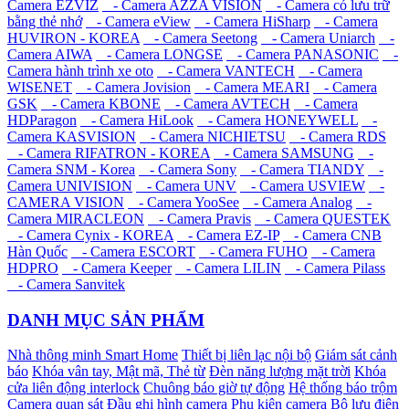
Camera EZVIZ
- Camera AZZA VISION
- Camera có lưu trữ
bằng thẻ nhớ
- Camera eView
- Camera HiSharp
- Camera
HUVIRON - KOREA
- Camera Seetong
- Camera Uniarch
-
Camera AIWA
- Camera LONGSE
- Camera PANASONIC
-
Camera hành trình xe oto
- Camera VANTECH
- Camera
WISENET
- Camera Jovision
- Camera MEARI
- Camera
GSK
- Camera KBONE
- Camera AVTECH
- Camera
HDParagon
- Camera HiLook
- Camera HONEYWELL
-
Camera KASVISION
- Camera NICHIETSU
- Camera RDS
- Camera RIFATRON - KOREA
- Camera SAMSUNG
-
Camera SNM - Korea
- Camera Sony
- Camera TIANDY
-
Camera UNIVISION
- Camera UNV
- Camera USVIEW
-
CAMERA VISION
- Camera YooSee
- Camera Analog
-
Camera MIRACLEON
- Camera Pravis
- Camera QUESTEK
- Camera Cynix - KOREA
- Camera EZ-IP
- Camera CNB
Hàn Quốc
- Camera ESCORT
- Camera FUHO
- Camera
HDPRO
- Camera Keeper
- Camera LILIN
- Camera Pilass
- Camera Sanvitek
DANH MỤC SẢN PHẨM
Nhà thông minh Smart Home
Thiết bị liên lạc nội bộ
Giám sát cảnh
báo
Khóa vân tay, Mật mã, Thẻ từ
Đèn năng lượng mặt trời
Khóa
cửa liên động interlock
Chuông báo giờ tự động
Hệ thống báo trộm
Camera quan sát
Đầu ghi hình camera
Phụ kiện camera
Bộ lưu điện