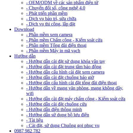
- OEM/ODM về các sản phẩm điện tử
- Chuyển đổi số, công nghệ 4.0
- Phát triển phần mềm
- Dịch vụ bảo trì, sửa chữa
- Dịch vụ thi công, lắp đặt
Download
- Phần mềm xem camera
- Phần mềm Chấm công - Kiểm soát cửa
- Phần mềm Tổng đài điện thoại
- Phần mềm Máy in mã vạch
Hướng dẫn
- Hướng dẫn cài đặt sử dụng khóa vân tay
- Hướng dẫn cài đặt trung tâm báo động
- Hướng dẫn cấu hình cài đặt xem camera
- Hướng dẫn cài đặt chuông báo giờ
- Hướng dẫn cấu hình cài đặt tổng đài điện thoại
- Hướng dẫn về mạng văn phòng, mạng không dây,
wifi
- Hướng dẫn cài đặt máy chấm công - Kiểm soát cửa
- Hướng dẫn cài đặt chuông cửa
- Hướng dẫn điện thông minh
- Hướng dẫn sử dụng bộ lưu điện
- Tài liệu
- Cài đặt, sử dụng Chuông gọi phục vụ
0987 982 782