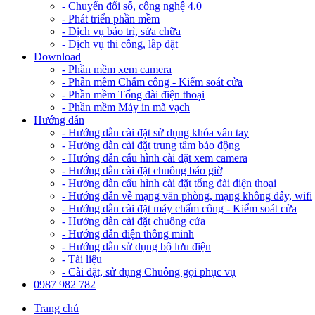
- Chuyển đổi số, công nghệ 4.0
- Phát triển phần mềm
- Dịch vụ bảo trì, sửa chữa
- Dịch vụ thi công, lắp đặt
Download
- Phần mềm xem camera
- Phần mềm Chấm công - Kiểm soát cửa
- Phần mềm Tổng đài điện thoại
- Phần mềm Máy in mã vạch
Hướng dẫn
- Hướng dẫn cài đặt sử dụng khóa vân tay
- Hướng dẫn cài đặt trung tâm báo động
- Hướng dẫn cấu hình cài đặt xem camera
- Hướng dẫn cài đặt chuông báo giờ
- Hướng dẫn cấu hình cài đặt tổng đài điện thoại
- Hướng dẫn về mạng văn phòng, mạng không dây, wifi
- Hướng dẫn cài đặt máy chấm công - Kiểm soát cửa
- Hướng dẫn cài đặt chuông cửa
- Hướng dẫn điện thông minh
- Hướng dẫn sử dụng bộ lưu điện
- Tài liệu
- Cài đặt, sử dụng Chuông gọi phục vụ
0987 982 782
Trang chủ