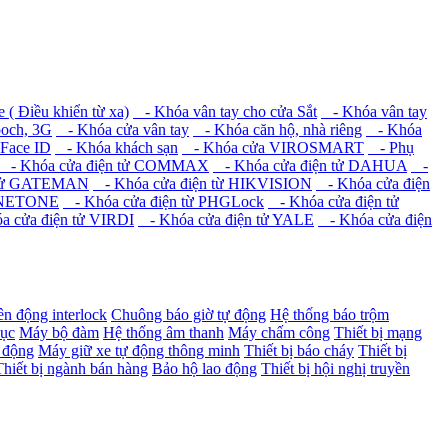
( Điều khiển từ xa)
- Khóa vân tay cho cửa Sắt
- Khóa vân tay
ooch, 3G
- Khóa cửa vân tay
- Khóa căn hộ, nhà riêng
- Khóa
 Face ID
- Khóa khách sạn
- Khóa cửa VIROSMART
- Phụ
- Khóa cửa điện tử COMMAX
- Khóa cửa điện tử DAHUA
-
 tử GATEMAN
- Khóa cửa điện từ HIKVISION
- Khóa cửa điện
ừ NETONE
- Khóa cửa điện từ PHGLock
- Khóa cửa điện tử
 cửa điện tử VIRDI
- Khóa cửa điện tử YALE
- Khóa cửa điện
ên động interlock
Chuông báo giờ tự động
Hệ thống báo trộm
dục
Máy bộ đàm
Hệ thống âm thanh
Máy chấm công
Thiết bị mạng
 động
Máy giữ xe tự động thông minh
Thiết bị báo cháy
Thiết bị
Thiết bị ngành bán hàng
Bảo hộ lao động
Thiết bị hội nghị truyền