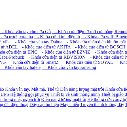
- Khóa vân tay cho cửa Gỗ
- Khóa cửa điện tử mở cửa bằng Remote 
ửa trượt, cửa lùa
- Khóa cửa kính điện tử
- Khóa cửa wifi, Bluet
 villa
- Khóa cửa vân tay Dahua
- Khóa cửa nhận diện khuôn mặt
n tử ADEL
- Khóa cửa điện tử AKITA
- Khóa cửa điện tử BOSCH
a cửa điện tử EPIC
- Khóa cửa điện tử EZVIZ
- Khóa cửa điện
Kaba-Probuck
- Khóa cửa điện tử KBVISION
- Khóa cửa điện t
UNG
- Khóa cửa điện tử SmartZ
- Khóa cửa điện từ SOYAL
- Khóa
- Khóa vân tay hafele
- Khóa cửa vân tay samsung
báo
Khóa vân tay, Mật mã, Thẻ từ
Đèn năng lượng mặt trời
Khóa cửa li
- UPS
Hệ thống gọi phục vụ
Thiết bị vệ sinh thông minh
Thiết bị giáo 
n trong nhà, ngoài trời
Điện năng lượng mặt trời
Hệ thống cửa cổng tự
g đài điện thoại
Dây cáp tín hiệu
Máy chiếu
Truyền thanh không dây