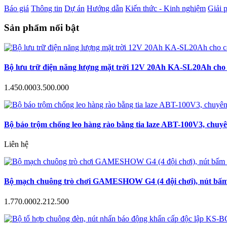
Báo giá
Thông tin
Dự án
Hướng dẫn
Kiến thức - Kinh nghiệm
Giải 
Sản phẩm nổi bật
Bộ lưu trữ điện năng lượng mặt trời 12V 20Ah KA-SL20Ah cho c
1.450.000
3.500.000
Bộ báo trộm chống leo hàng rào bằng tia laze ABT-100V3, chuyê
Liên hệ
Bộ mạch chuông trò chơi GAMESHOW G4 (4 đội chơi), nút bấm a
1.770.000
2.212.500