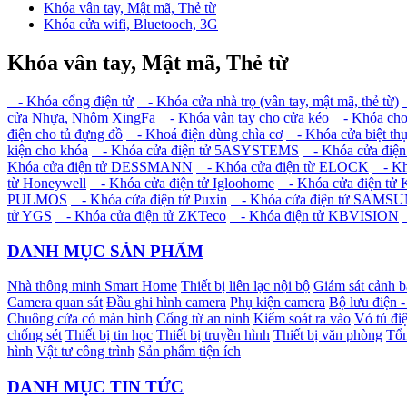
Khóa vân tay, Mật mã, Thẻ từ
Khóa cửa wifi, Bluetooch, 3G
Khóa vân tay, Mật mã, Thẻ từ
- Khóa cổng điện tử
- Khóa cửa nhà trọ (vân tay, mật mã, thẻ từ)
cửa Nhựa, Nhôm XingFa
- Khóa vân tay cho cửa kéo
- Khóa cho c
điện cho tủ đựng đồ
- Khoá điện dùng chìa cơ
- Khóa cửa biệt thự,
kiện cho khóa
- Khóa cửa điện tử 5ASYSTEMS
- Khóa cửa điệ
Khóa cửa điện tử DESSMANN
- Khóa cửa điện từ ELOCK
- Khó
từ Honeywell
- Khóa cửa điện tử Igloohome
- Khóa cửa điện tử 
PULMOS
- Khóa cửa điện tử Puxin
- Khóa cửa điện tử SAMS
tử YGS
- Khóa cửa điện tử ZKTeco
- Khóa điện tử KBVISION
DANH MỤC SẢN PHẨM
Nhà thông minh Smart Home
Thiết bị liên lạc nội bộ
Giám sát cảnh 
Camera quan sát
Đầu ghi hình camera
Phụ kiện camera
Bộ lưu điện 
Chuông cửa có màn hình
Cổng từ an ninh
Kiểm soát ra vào
Vỏ tủ điệ
chống sét
Thiết bị tin học
Thiết bị truyền hình
Thiết bị văn phòng
Tổn
hình
Vật tư công trình
Sản phẩm tiện ích
DANH MỤC TIN TỨC