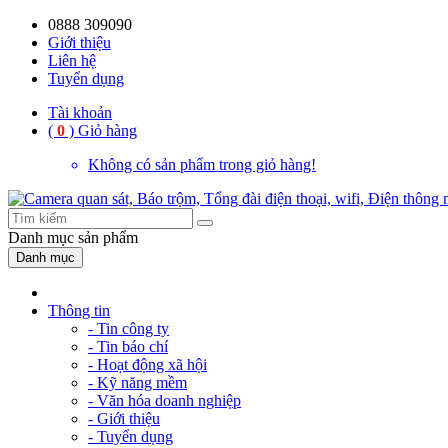
0888 309090
Giới thiệu
Liên hệ
Tuyển dụng
Tài khoản
(
0
)
Giỏ hàng
Không có sản phẩm trong giỏ hàng!
Danh mục
sản phẩm
Danh mục
Thông tin
- Tin công ty
- Tin báo chí
- Hoạt động xã hội
- Kỹ năng mềm
- Văn hóa doanh nghiệp
- Giới thiệu
- Tuyển dụng