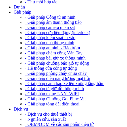
- Thư mời hợp tác
Dự án
Giải pháp
- Giải pháp Cổng từ an ninh
- Giải pháp âm thanh thông báo
- Giải pháp camera quan sát
- Giải pháp cửa liên động (interlock)
- Giải pháp kiểm soát ra vào
- Giải pháp nhà thông minh
- Giải pháp an ninh - Báo trộm
- Giải pháp chấm công Vân Tay
- Giải pháp bãi giữ xe thông minh
- Giải pháp chuông báo giờ tự động
- Hệ thống cửa cổng tự động
- Giải pháp phòng cháy chữa cháy
- Giải pháp điện năng lượng mặt trời
- Giải pháp cảnh báo xe lên xuống tầng hầm
- Giải pháp tủ giữ đồ thông minh
- Giải pháp mạng LAN, WIFI
- Giải pháp Chuông Gọi Phục Vụ
- Giải pháp tổng đài điện thoại
Dịch vụ
- Dịch vụ cho thuê thiết bị
- Nghiên cứu, sản xuất
- OEM/ODM về các sản phẩm điện tử