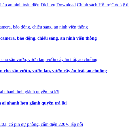
pháp an ninh toàn diện
Dịch vụ
Download
Chính sách Hỗ trợ
Góc kỹ t
amera, báo động, chiếu sáng, an ninh viễn thông
n cho sân vườn, vườn lan, vườn cây ăn trái, ao chuồng
i nhanh hơn giành quyền trả lời