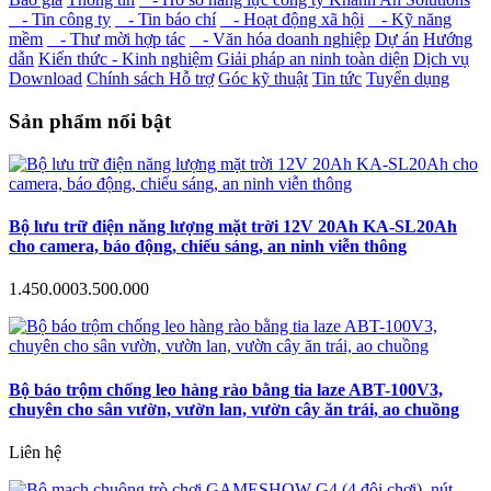
- Tin công ty
- Tin báo chí
- Hoạt động xã hội
- Kỹ năng
mềm
- Thư mời hợp tác
- Văn hóa doanh nghiệp
Dự án
Hướng
dẫn
Kiến thức - Kinh nghiệm
Giải pháp an ninh toàn diện
Dịch vụ
Download
Chính sách Hỗ trợ
Góc kỹ thuật
Tin tức
Tuyển dụng
Sản phẩm nổi bật
Bộ lưu trữ điện năng lượng mặt trời 12V 20Ah KA-SL20Ah
cho camera, báo động, chiếu sáng, an ninh viễn thông
1.450.000
3.500.000
Bộ báo trộm chống leo hàng rào bằng tia laze ABT-100V3,
chuyên cho sân vườn, vườn lan, vườn cây ăn trái, ao chuồng
Liên hệ