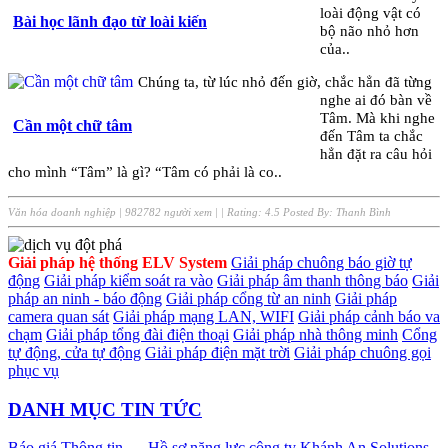
loài động vật có
Bài học lãnh đạo từ loài kiến
bộ não nhỏ hơn
của..
Chúng ta, từ lúc nhỏ đến giờ, chắc hẳn đã từng
nghe ai đó bàn về
Tâm. Mà khi nghe
Cần một chữ tâm
đến Tâm ta chắc
hẳn đặt ra câu hỏi
cho mình “Tâm” là gì? “Tâm có phải là co..
Văn hóa doanh nghiệp
|
982782 người xem
|
| Rating:
4.5
Posted By:
Thanh Bình
Giải pháp hệ thống ELV System
Giải pháp chuông báo giờ tự
động
Giải pháp kiểm soát ra vào
Giải pháp âm thanh thông báo
Giải
pháp an ninh - báo động
Giải pháp cổng từ an ninh
Giải pháp
camera quan sát
Giải pháp mạng LAN, WIFI
Giải pháp cảnh báo va
chạm
Giải pháp tổng đài điện thoại
Giải pháp nhà thông minh
Cổng
tự động, cửa tự động
Giải pháp điện mặt trời
Giải pháp chuông gọi
phục vụ
DANH MỤC TIN TỨC
Báo giá
Thông tin
- Hồ sơ năng lực công ty Khánh An Solutions