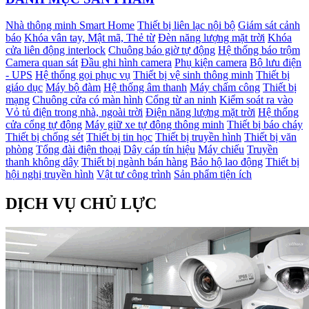
Nhà thông minh Smart Home
Thiết bị liên lạc nội bộ
Giám sát cảnh
báo
Khóa vân tay, Mật mã, Thẻ từ
Đèn năng lượng mặt trời
Khóa
cửa liên động interlock
Chuông báo giờ tự động
Hệ thống báo trộm
Camera quan sát
Đầu ghi hình camera
Phụ kiện camera
Bộ lưu điện
- UPS
Hệ thống gọi phục vụ
Thiết bị vệ sinh thông minh
Thiết bị
giáo dục
Máy bộ đàm
Hệ thống âm thanh
Máy chấm công
Thiết bị
mạng
Chuông cửa có màn hình
Cổng từ an ninh
Kiểm soát ra vào
Vỏ tủ điện trong nhà, ngoài trời
Điện năng lượng mặt trời
Hệ thống
cửa cổng tự động
Máy giữ xe tự động thông minh
Thiết bị báo cháy
Thiết bị chống sét
Thiết bị tin học
Thiết bị truyền hình
Thiết bị văn
phòng
Tổng đài điện thoại
Dây cáp tín hiệu
Máy chiếu
Truyền
thanh không dây
Thiết bị ngành bán hàng
Bảo hộ lao động
Thiết bị
hội nghị truyền hình
Vật tư công trình
Sản phẩm tiện ích
DỊCH VỤ CHỦ LỰC