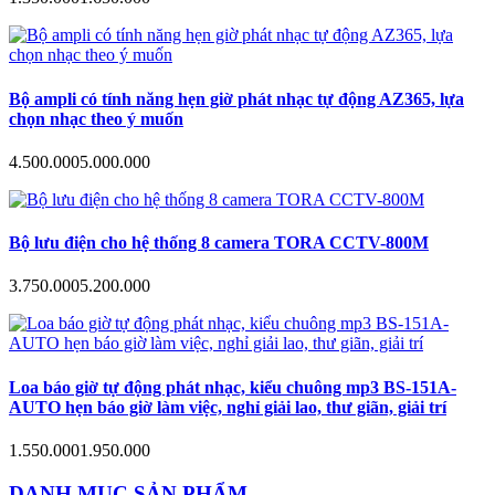
Bộ ampli có tính năng hẹn giờ phát nhạc tự động AZ365, lựa
chọn nhạc theo ý muốn
4.500.000
5.000.000
Bộ lưu điện cho hệ thống 8 camera TORA CCTV-800M
3.750.000
5.200.000
Loa báo giờ tự động phát nhạc, kiểu chuông mp3 BS-151A-
AUTO hẹn báo giờ làm việc, nghỉ giải lao, thư giãn, giải trí
1.550.000
1.950.000
DANH MỤC SẢN PHẨM