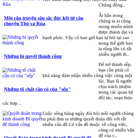
Chúng đồng..
Ắt hẳn trong
Một câu truyện sâu sắc đúc kết từ câu
chúng ta ai cũng
chuyện Thỏ và Rùa
mong muốn mình
được thành đạt và
hạnh phúc. Vậy có bao giờ bạn tự hỏi tại sao
trong thế giới bao
la rộng lớn có rất
nhiều người th..
Những bí quyết thành công
Để trở thành sếp,
bạn cần phải có
khả năng đảm nhận nhiều công việc cùng một
lúc. Bạn là người
chịu trách nhiệm
Những tố chất cần có của "sếp"
trong các quan hệ
đối tác, soạn thảo
các hợp ..
Cuộc sống hàng ngày đòi hỏi mỗi người chúng
ta phải đưa ra những quyết đoán đối với rất
nhiều vấn đề.Có vấn đề thuộc về công viêc,
cũng có nhiều vấn
đề của c..
Quyết đoán trong kinh doanh Bí quyết để