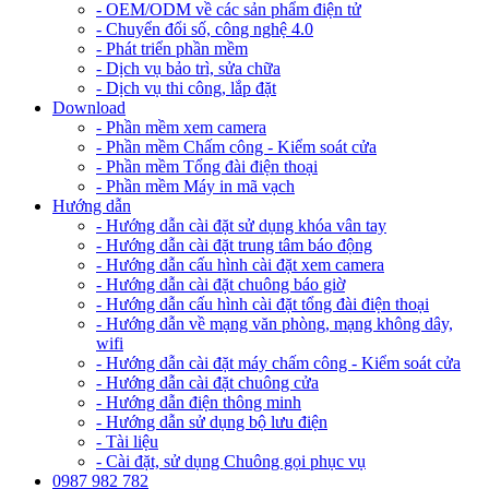
- OEM/ODM về các sản phẩm điện tử
- Chuyển đổi số, công nghệ 4.0
- Phát triển phần mềm
- Dịch vụ bảo trì, sửa chữa
- Dịch vụ thi công, lắp đặt
Download
- Phần mềm xem camera
- Phần mềm Chấm công - Kiểm soát cửa
- Phần mềm Tổng đài điện thoại
- Phần mềm Máy in mã vạch
Hướng dẫn
- Hướng dẫn cài đặt sử dụng khóa vân tay
- Hướng dẫn cài đặt trung tâm báo động
- Hướng dẫn cấu hình cài đặt xem camera
- Hướng dẫn cài đặt chuông báo giờ
- Hướng dẫn cấu hình cài đặt tổng đài điện thoại
- Hướng dẫn về mạng văn phòng, mạng không dây,
wifi
- Hướng dẫn cài đặt máy chấm công - Kiểm soát cửa
- Hướng dẫn cài đặt chuông cửa
- Hướng dẫn điện thông minh
- Hướng dẫn sử dụng bộ lưu điện
- Tài liệu
- Cài đặt, sử dụng Chuông gọi phục vụ
0987 982 782