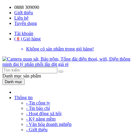
0888 309090
59%
20%
13%
18%
10%
28%
21%
Giới thiệu
Liên hệ
OFF
OFF
OFF
OFF
OFF
OFF
OFF
Tuyển dụng
Tài khoản
(
0
)
Giỏ hàng
Không có sản phẩm trong giỏ hàng!
Danh mục
sản phẩm
Danh mục
Thông tin
- Tin công ty
- Tin báo chí
- Hoạt động xã hội
- Kỹ năng mềm
- Văn hóa doanh nghiệp
- Giới thiệu