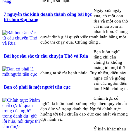
thể hiện sự mạn..
Ngày xửa ngày
7 nguyên tắc kinh doanh thành công bài học
xưa, có một con
từ chim Đại bàng
rùa và một con thỏ
cãi nhau xem ai
nhanh hơn. Chúng
quyết định giải quyết việc tranh luận bằng một
cuộc thi chạy đua. Chúng đồng ..
Bạn luôn nghĩ
Bài học sâu sắc từ câu chuyện Thỏ và Rùa
rằng chỉ cần
chúng ta không
màng tới mọi thứ
chúng ta sẽ rất hạnh phúc. Tuy nhiên, điều này
nghe có vẻ giống
với các người điên
Bạn có phải là một người tiêu cực
hơn! Mỗi chúng t..
Chính trực có
nghĩa là luôn hành xử mọi việc theo quy chuẩn
đạo đức và trọng danh dự. Người chính trực
hướng tới tiêu chuẩn đạo đức cao nhất và mong
đợi hành vi..
Ý kiến khác nhau