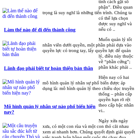
tính cách gặt số
phận”. Điều quan
trọng là suy nghĩ là những tiến trình. Chúng ta
có thể lựa chọn
được suy nghĩ và
nếu có ..
Làm thế nào để đi đến thành công
Muốn quản lý tốt
nhân viên dưới quyền, một phần phải dựa vào
quyền lực có trong tay, lấy quyền lực để quản
lý, điều này thuộc
về “phần cứng”;
phần khác phải ..
Lãnh đạo phải biết tự hoàn thiện bản thân
Hiện nay có hai
mô hình quản lý nhân sự phổ biến được áp
dụng là: mô hình quản lý theo chiều dọc truyền
thống – phân cấp
quyền hạn rõ rệt
theo cấp bậc nhân
Mô hình quản lý nhân sự nào phổ biến hiện
vi..
nay?
Ngày xửa ngày
xưa, có một con rùa và một con thỏ cãi nhau
xem ai nhanh hơn. Chúng quyết định giải quyết
việc tranh luận bằng một cuộc thi chạy đua.