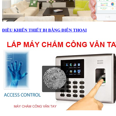
ĐIỀU KHIỂN THIẾT BỊ BẰNG ĐIỆN THOẠI