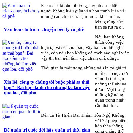
Khen chê là bình thường, tuy nhiên, nhiều
người không hiểu giữa văn hóa tranh luận và
những câu chỉ trích, hạ nhục là khác nhau.
Mong rằng các
bạn sẽ rút ra đ..
Văn hóa chỉ trích- chuyện bên ly cà phê
Nếu bạn không
thích công việc
hiện tại và sếp của bạn, vậy bạn có thể nghỉ
việc, còn nếu bạn không có cách nào nghỉ việc
vậy thì bạn nên làm việc chăm chỉ, đừng..
Thời gian là một trong những tài sản có giá trị
nhất của cuộc đời
vì nó là thứ bạn
Xin lỗi, công ty chúng tôi buộc phải sa thải
không thể lấy lại
bạn": Bài học dành cho những kẻ làm việc
được. Một trong
qua loa, đối phó
những kỹ năng
quan trọng nhất
cần thành t..
Đến cả Tề Thiên Đại Thánh Tôn Ngộ Không
với 72 phép biến
hóa thần thông
Để quản trị cuộc đời hãy quản trị thời gian
cũng chẳng thể