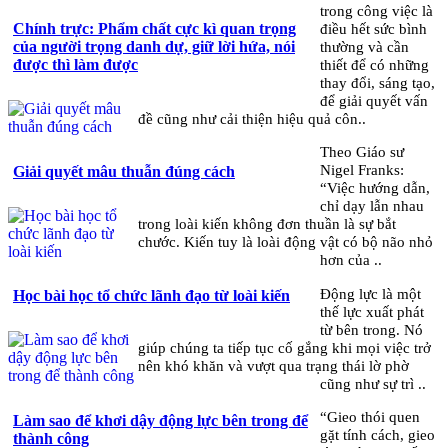
trong công việc là
Chính trực: Phẩm chất cực kì quan trọng
điều hết sức bình
của người trọng danh dự, giữ lời hứa, nói
thường và cần
được thì làm được
thiết để có những
thay đổi, sáng tạo,
để giải quyết vấn
đề cũng như cải thiện hiệu quả côn..
Theo Giáo sư
Nigel Franks:
Giải quyết mâu thuẫn đúng cách
“Việc hướng dẫn,
chỉ dạy lẫn nhau
trong loài kiến không đơn thuần là sự bắt
chước. Kiến tuy là loài động vật có bộ não nhỏ
hơn của ..
Động lực là một
Học bài học tổ chức lãnh đạo từ loài kiến
thế lực xuất phát
từ bên trong. Nó
giúp chúng ta tiếp tục cố gắng khi mọi việc trở
nên khó khăn và vượt qua trạng thái lờ phờ
cũng như sự trì ..
“Gieo thói quen
Làm sao để khơi dậy động lực bên trong để
gặt tính cách, gieo
thành công