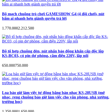
Bộ mạch chuông trò chơi GAMESHOW G4 (4 đội chơi), nút
bấm ai nhanh hơn giành quyền trả lời
1.770.000
2.212.500
Bộ tổ hợp chuông đèn, nút nhấn báo động khẩn cấp độc lập
KS-BC03, có pin dự phòng, cắm điện 220V, lắp nổi
650.000
750.000
Loa báo giờ làm việc tự động bằng bản nhạc KS-28USB (mở
nhạc, reng chuông báo giờ làm việc cho văn phòng, nhà xưởng,
trường học)
1.350.000
1.650.000