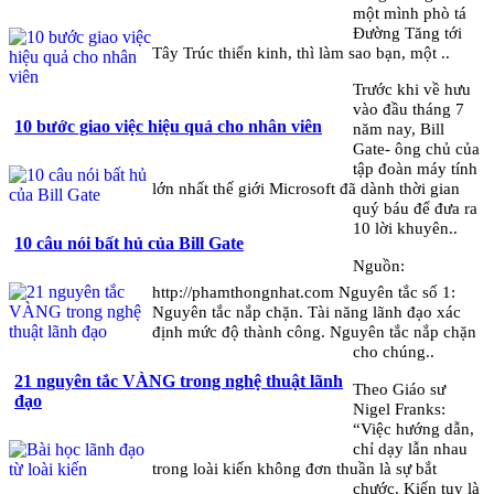
một mình phò tá
Đường Tăng tới
Tây Trúc thiển kinh, thì làm sao bạn, một ..
Trước khi về hưu
vào đầu tháng 7
10 bước giao việc hiệu quả cho nhân viên
năm nay, Bill
Gate- ông chủ của
tập đoàn máy tính
lớn nhất thế giới Microsoft đã dành thời gian
quý báu để đưa ra
10 lời khuyên..
10 câu nói bất hủ của Bill Gate
Nguồn:
http://phamthongnhat.com Nguyên tắc số 1:
Nguyên tắc nắp chặn. Tài năng lãnh đạo xác
định mức độ thành công. Nguyên tắc nắp chặn
cho chúng..
21 nguyên tắc VÀNG trong nghệ thuật lãnh
Theo Giáo sư
đạo
Nigel Franks:
“Việc hướng dẫn,
chỉ dạy lẫn nhau
trong loài kiến không đơn thuần là sự bắt
chước. Kiến tuy là