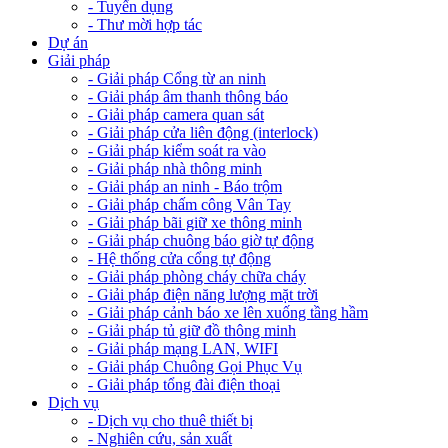
- Tuyển dụng
- Thư mời hợp tác
Dự án
Giải pháp
- Giải pháp Cổng từ an ninh
- Giải pháp âm thanh thông báo
- Giải pháp camera quan sát
- Giải pháp cửa liên động (interlock)
- Giải pháp kiểm soát ra vào
- Giải pháp nhà thông minh
- Giải pháp an ninh - Báo trộm
- Giải pháp chấm công Vân Tay
- Giải pháp bãi giữ xe thông minh
- Giải pháp chuông báo giờ tự động
- Hệ thống cửa cổng tự động
- Giải pháp phòng cháy chữa cháy
- Giải pháp điện năng lượng mặt trời
- Giải pháp cảnh báo xe lên xuống tầng hầm
- Giải pháp tủ giữ đồ thông minh
- Giải pháp mạng LAN, WIFI
- Giải pháp Chuông Gọi Phục Vụ
- Giải pháp tổng đài điện thoại
Dịch vụ
- Dịch vụ cho thuê thiết bị
- Nghiên cứu, sản xuất