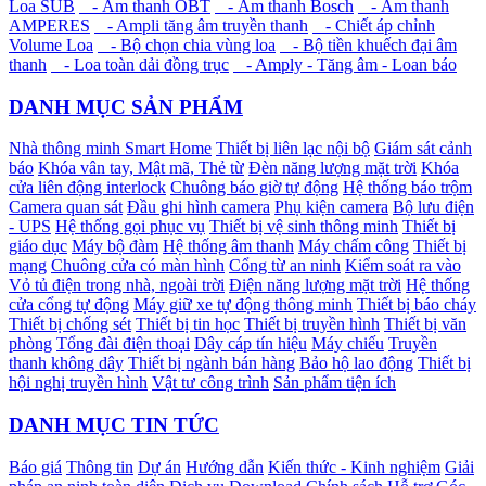
Loa SUB
- Âm thanh OBT
- Âm thanh Bosch
- Âm thanh
AMPERES
- Ampli tăng âm truyền thanh
- Chiết áp chỉnh
Volume Loa
- Bộ chọn chia vùng loa
- Bộ tiền khuếch đại âm
thanh
- Loa toàn dải đồng trục
- Amply - Tăng âm - Loan báo
DANH MỤC SẢN PHẨM
Nhà thông minh Smart Home
Thiết bị liên lạc nội bộ
Giám sát cảnh
báo
Khóa vân tay, Mật mã, Thẻ từ
Đèn năng lượng mặt trời
Khóa
cửa liên động interlock
Chuông báo giờ tự động
Hệ thống báo trộm
Camera quan sát
Đầu ghi hình camera
Phụ kiện camera
Bộ lưu điện
- UPS
Hệ thống gọi phục vụ
Thiết bị vệ sinh thông minh
Thiết bị
giáo dục
Máy bộ đàm
Hệ thống âm thanh
Máy chấm công
Thiết bị
mạng
Chuông cửa có màn hình
Cổng từ an ninh
Kiểm soát ra vào
Vỏ tủ điện trong nhà, ngoài trời
Điện năng lượng mặt trời
Hệ thống
cửa cổng tự động
Máy giữ xe tự động thông minh
Thiết bị báo cháy
Thiết bị chống sét
Thiết bị tin học
Thiết bị truyền hình
Thiết bị văn
phòng
Tổng đài điện thoại
Dây cáp tín hiệu
Máy chiếu
Truyền
thanh không dây
Thiết bị ngành bán hàng
Bảo hộ lao động
Thiết bị
hội nghị truyền hình
Vật tư công trình
Sản phẩm tiện ích
DANH MỤC TIN TỨC
Báo giá
Thông tin
Dự án
Hướng dẫn
Kiến thức - Kinh nghiệm
Giải