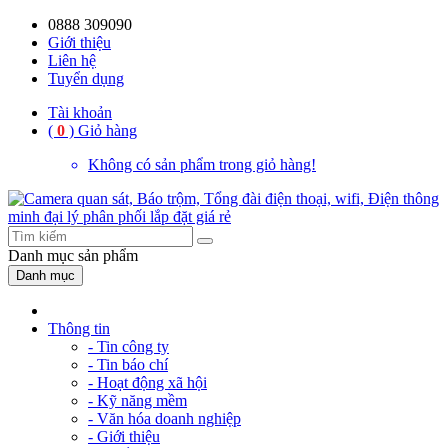
0888 309090
59%
20%
13%
18%
10%
28%
21%
Giới thiệu
Liên hệ
OFF
OFF
OFF
OFF
OFF
OFF
OFF
Tuyển dụng
Tài khoản
(
0
)
Giỏ hàng
Không có sản phẩm trong giỏ hàng!
Danh mục
sản phẩm
Danh mục
Thông tin
- Tin công ty
- Tin báo chí
- Hoạt động xã hội
- Kỹ năng mềm
- Văn hóa doanh nghiệp
- Giới thiệu