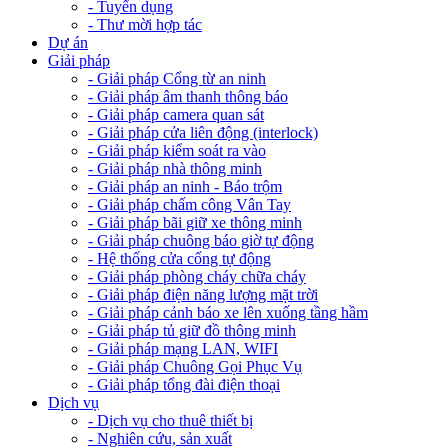
- Tuyển dụng
- Thư mời hợp tác
Dự án
Giải pháp
- Giải pháp Cổng từ an ninh
- Giải pháp âm thanh thông báo
- Giải pháp camera quan sát
- Giải pháp cửa liên động (interlock)
- Giải pháp kiểm soát ra vào
- Giải pháp nhà thông minh
- Giải pháp an ninh - Báo trộm
- Giải pháp chấm công Vân Tay
- Giải pháp bãi giữ xe thông minh
- Giải pháp chuông báo giờ tự động
- Hệ thống cửa cổng tự động
- Giải pháp phòng cháy chữa cháy
- Giải pháp điện năng lượng mặt trời
- Giải pháp cảnh báo xe lên xuống tầng hầm
- Giải pháp tủ giữ đồ thông minh
- Giải pháp mạng LAN, WIFI
- Giải pháp Chuông Gọi Phục Vụ
- Giải pháp tổng đài điện thoại
Dịch vụ
- Dịch vụ cho thuê thiết bị
- Nghiên cứu, sản xuất