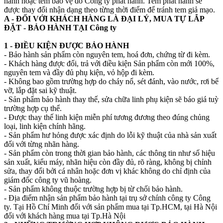
hành hoặc tem bảo vệ do Công ty phát hành. Tem phát hành sẽ
được thay đổi nhận dạng theo từng thời điểm để tránh tem giả mạo.
A - ĐỐI VỚI KHÁCH HÀNG LÀ ĐẠI LÝ, MUA TỰ LẮP
ĐẶT - BẢO HÀNH TẠI Công ty
1 - ĐIỀU KIỆN ĐƯỢC BẢO HÀNH
- Bảo hành sản phẩm còn nguyên tem, hoá đơn, chứng từ đi kèm.
- Khách hàng được đổi, trả với điều kiện Sản phẩm còn mới 100%,
nguyên tem và đầy đủ phụ kiện, vỏ hộp đi kèm.
- Không bao gồm trường hợp do cháy nổ, sét đánh, vào nước, rơi bể
vỡ, lắp đặt sai kỹ thuật.
- Sản phẩm bảo hành thay thế, sửa chữa linh phụ kiện sẽ báo giá tuỳ
trường hợp cụ thể.
- Được thay thế linh kiện miễn phí tương đương theo đúng chủng
loại, linh kiện chính hãng.
- Sản phẩm hư hỏng được xác định do lỗi kỹ thuật của nhà sản xuất
đối với từng nhãn hàng.
- Sản phẩm còn trong thời gian bảo hành, các thông tin như số hiệu
sản xuất, kiểu máy, nhãn hiệu còn đầy đủ, rõ ràng, không bị chỉnh
sửa, thay đổi bởi cá nhân hoặc đơn vị khác không do chỉ định của
giám đốc công ty vũ hoàng.
- Sản phẩm không thuộc trường hợp bị từ chối bảo hành.
- Địa điểm nhận sản phẩm bảo hành tại trụ sở chính công ty Công
ty. Tại Hồ Chí Minh đối với sản phẩm mua tại Tp.HCM, tại Hà Nội
đối với khách hàng mua tại Tp.Hà Nội