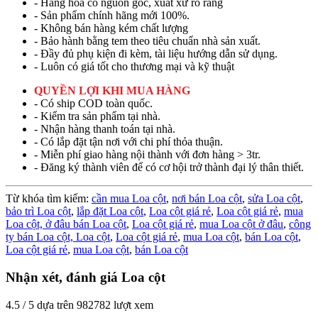
- Hàng hóa có nguồn gốc, xuất xứ rõ ràng
- Sản phẩm chính hãng mới 100%.
- Không bán hàng kém chất lượng
- Bảo hành bằng tem theo tiêu chuẩn nhà sản xuất.
- Đầy đủ phụ kiện đi kèm, tài liệu hướng dẫn sử dụng.
- Luôn có giá tốt cho thương mại và kỹ thuật
QUYỀN LỢI KHI MUA HÀNG
- Có ship COD toàn quốc.
- Kiểm tra sản phẩm tại nhà.
- Nhận hàng thanh toán tại nhà.
- Có lắp đặt tận nơi với chi phí thỏa thuận.
- Miễn phí giao hàng nội thành với đơn hàng > 3tr.
- Đăng ký thành viên để có cơ hội trở thành đại lý thân thiết.
Từ khóa tìm kiếm:
cần mua Loa cột
,
nơi bán Loa cột
,
sửa Loa cột
,
bảo trì Loa cột
,
lắp đặt Loa cột
,
Loa cột giá rẻ
,
Loa cột giá rẻ
,
mua
Loa cột,
ở đâu bán Loa cột
,
Loa cột giá rẻ
,
mua Loa cột ở đâu
,
công
ty bán Loa cột,
Loa cột
,
Loa cột giá rẻ
,
mua Loa cột
,
bán Loa cột
,
Loa cột giá rẻ
,
mua Loa cột
,
bán Loa cột
Nhận xét, đánh giá Loa cột
4.5
/
5
dựa trên
982782
lượt xem