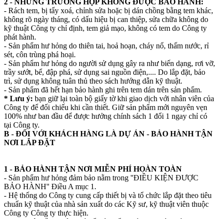
2 - NHỮNG TRƯỜNG HỢP KHÔNG ĐƯỢC BẢO HÀNH:
- Rách tem, bị tẩy xoá, chỉnh sửa hoặc bị dán chồng bằng tem khác,
không rõ ngày tháng, có dấu hiệu bị can thiệp, sửa chữa không do
kỹ thuật Công ty chỉ định, tem giả mạo, không có tem do Công ty
phát hành.
- Sản phẩm hư hỏng do thiên tai, hoả hoạn, cháy nổ, thấm nước, rỉ
sét, côn trùng phá hoại.
- Sản phẩm hư hỏng do người sử dụng gây ra như biến dạng, rơi vỡ,
trầy sướt, bể, đập phá, sử dụng sai nguồn điện,.... Do lắp đặt, bảo
trì, sử dụng không tuân thủ theo sách hướng dẫn kỹ thuật.
- Sản phẩm đã hết hạn bảo hành ghi trên tem dán trên sản phẩm.
* Lưu ý:
bạn giữ lại toàn bộ giấy tờ khi giao dịch với nhân viên của
Công ty để đối chiếu khi cần thiết. Giữ sản phẩm mới nguyên vẹn
100% như ban đầu để được hưởng chính sách 1 đổi 1 ngay chỉ có
tại Công ty.
B - ĐỐI VỚI KHÁCH HÀNG LÀ DỰ ÁN - BẢO HÀNH TẬN
NƠI LẮP ĐẶT
1 - BẢO HÀNH TẬN NƠI MIỄN PHÍ HOÀN TOÀN
- Sản phẩm hư hỏng đảm bảo nằm trong ''ĐIỀU KIỆN ĐƯỢC
BẢO HÀNH'' Điều A mục 1.
- Hệ thống do Công ty cung cấp thiết bị và tổ chức lắp đặt theo tiêu
chuẩn kỹ thuật của nhà sản xuất do các Kỹ sư, kỹ thuật viên thuộc
Công ty Công ty thực hiện.