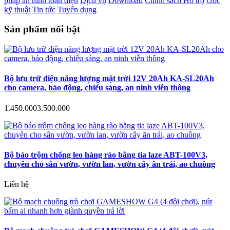
pháp an ninh toàn diện
Dịch vụ
Download
Chính sách Hỗ trợ
Góc
kỹ thuật
Tin tức
Tuyển dụng
Sản phẩm nổi bật
Bộ lưu trữ điện năng lượng mặt trời 12V 20Ah KA-SL20Ah
cho camera, báo động, chiếu sáng, an ninh viễn thông
1.450.000
3.500.000
Bộ báo trộm chống leo hàng rào bằng tia laze ABT-100V3,
chuyên cho sân vườn, vườn lan, vườn cây ăn trái, ao chuồng
Liên hệ