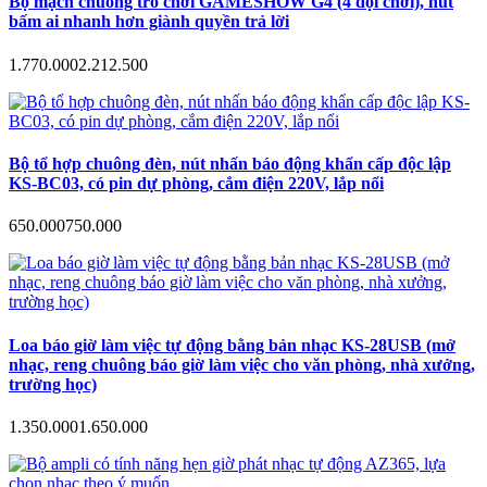
Bộ mạch chuông trò chơi GAMESHOW G4 (4 đội chơi), nút
bấm ai nhanh hơn giành quyền trả lời
1.770.000
2.212.500
Bộ tổ hợp chuông đèn, nút nhấn báo động khẩn cấp độc lập
KS-BC03, có pin dự phòng, cắm điện 220V, lắp nổi
650.000
750.000
Loa báo giờ làm việc tự động bằng bản nhạc KS-28USB (mở
nhạc, reng chuông báo giờ làm việc cho văn phòng, nhà xưởng,
trường học)
1.350.000
1.650.000