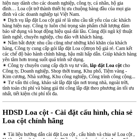
hiện nay dành cho các doanh nghiệp, công ty, cá nhân, hộ gia
đình… Loa cột trở thành thiết bị ưa chuộng hàng đầu của mọi gia
đình và các doanh nghiệp tại Việt Nam.
✴
Dịch vụ lắp đặt Loa cột giá rẻ là nhu cầu tất yếu của các khách
hàng hiện nay. Công ty luôn chú trọng sản phẩm chất lượng đảm
bảo sử dụng và hoạt động hiệu quả dài lâu. Cùng đội ngũ kỹ thuật
lành nghề, chuyên nghiệp, chu đáo với khách hàng.
✴
Nắm bắt được nhu cầu cũng như những khó khăn của khách
hàng, Công ty cung cấp gói lắp đặt Loa cộttrọn bộ giá rẻ. Cam kết
các chế độ bảo hành chính hãng, hậu mãi hấp dẫn. Giúp khách hàng
yên tâm hơn trong suốt quá trình sử dụng.
✴
Công ty chuyên cung cấp dịch vụ tư vấn,
lắp đặt Loa cột
cho
Công ty, Doanh nghiệp, Shop thời trang, Khu phố, Tiệm vàng -
Kim cương, Nhà xưởng, Khu công nghiệp, Công trình công cộng...
✴
Tư vấn thi công, khảo sát lắp đặt tận nơi trong nhà, ngoài trời,
tính toán chi phí và bảng giá thi công lắp đặt theo phương án tối ưu
nhất, tiết kiệm chi phí tối đa.
HDSD Loa cột - Cài đặt cấu hình, chia sẻ
Loa cột chính hãng
✴
Tài liệu hướng dẫn cài đặt Loa cột , cấu hình và chia sẻ Loa cột ,