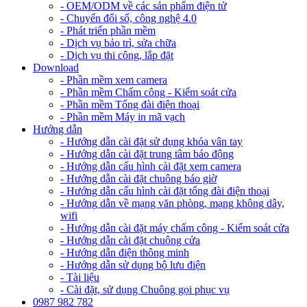
- OEM/ODM về các sản phẩm điện tử
- Chuyển đổi số, công nghệ 4.0
- Phát triển phần mềm
- Dịch vụ bảo trì, sửa chữa
- Dịch vụ thi công, lắp đặt
Download
- Phần mềm xem camera
- Phần mềm Chấm công - Kiểm soát cửa
- Phần mềm Tổng đài điện thoại
- Phần mềm Máy in mã vạch
Hướng dẫn
- Hướng dẫn cài đặt sử dụng khóa vân tay
- Hướng dẫn cài đặt trung tâm báo động
- Hướng dẫn cấu hình cài đặt xem camera
- Hướng dẫn cài đặt chuông báo giờ
- Hướng dẫn cấu hình cài đặt tổng đài điện thoại
- Hướng dẫn về mạng văn phòng, mạng không dây,
wifi
- Hướng dẫn cài đặt máy chấm công - Kiểm soát cửa
- Hướng dẫn cài đặt chuông cửa
- Hướng dẫn điện thông minh
- Hướng dẫn sử dụng bộ lưu điện
- Tài liệu
- Cài đặt, sử dụng Chuông gọi phục vụ
0987 982 782