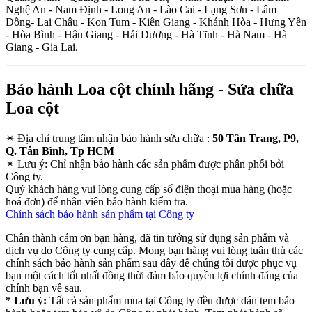
Nghệ An - Nam Định - Long An - Lào Cai - Lạng Sơn - Lâm
Đồng- Lai Châu - Kon Tum - Kiên Giang - Khánh Hòa - Hưng Yên
- Hòa Bình - Hậu Giang - Hải Dương - Hà Tĩnh - Hà Nam - Hà
Giang - Gia Lai.
Bảo hành Loa cột chính hãng - Sửa chữa
Loa cột
✴
Địa chỉ trung tâm nhận bảo hành sửa chữa :
50 Tân Trang, P9,
Q. Tân Bình, Tp HCM
✴
Lưu ý:
Chỉ nhận bảo hành các sản phẩm được phân phối bởi
Công ty.
Quý khách hàng vui lòng cung cấp số điện thoại mua hàng (hoặc
hoá đơn) để nhân viên bảo hành kiểm tra.
Chính sách bảo hành sản phẩm tại Công ty
Chân thành cám ơn bạn hàng, đã tin tưởng sử dụng sản phẩm và
dịch vụ do Công ty cung cấp. Mong bạn hàng vui lòng tuân thủ các
chính sách bảo hành sản phẩm sau đây để chúng tôi được phục vụ
bạn một cách tốt nhất đồng thời đảm bảo quyền lợi chính đáng của
chính bạn về sau.
* Lưu ý:
Tất cả sản phẩm mua tại Công ty đều được dán tem bảo