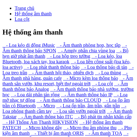
Trang chủ
Hệ thống âm thanh
Loa cột
Hệ thống âm thanh
- Loa kéo di động iMusic
- Âm thanh phòng họp, học tập
-
Âm thanh thông báo SPON
- Amply phân chia vùng loa
- Bộ
hẹn giờ phát âm thanh
- Loa hộp treo tường
- Loa kéo, loa
Bluetooth, loa xách tay, loa karaok
- Loa liền công suất (loa kéo,
loa active)
- Loa phát thanh thông báo
- Loa thông báo di tản
-
Loa treo trần
- Âm thanh hội thảo, phiên dịch
- Loa thùng
-
Âm thanh nhà hàng, quán cafe
- Micro kèm loa thông báo
- Âm
thanh sân vườn, khu resort, biệt thự ngoài trời
- Loa cột
- Âm
thanh thông báo Analog
- Âm thanh thông báo nhà xưởng, trường
học
- Loa dải phân tán rộng
- Âm thanh thông báo IP
- Loa
mở nhạc tự động
- Âm thanh thông báo CLOUD
- Loa ốp âm
trần có Bluetooth
- Micro
- Loa ốp trần, âm trần, gắn trần
-
Loa phóng thanh cầm tay
- Loa sân vườn ngoài trời
- Âm thanh
Takstar
- Âm thanh thông báo ITC
- Bộ phát tin nhắn khẩn cấp
- Hệ Thống Âm Thanh HIKVISION
- Hệ thống âm thanh
PATECH
- Micro không dây
- Micro thu âm phòng thu
- Phụ
kiện âm thanh
- Thiết bị âm thanh ORIS
- Âm thanh TOA
-