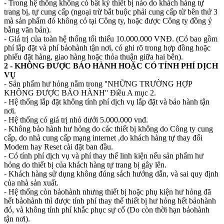
- Trong hệ thống không có bất kỳ thiết bị nào do khách hàng tự
trang bị, tự cung cấp (ngoại trừ bắt buộc phải cung cấp từ bên thứ 3
mà sản phẩm đó không có tại Công ty, hoặc được Công ty đồng ý
bằng văn bản).
- Giá trị của toàn hệ thống tối thiểu 10.000.000 VNĐ. (Có bao gồm
phí lắp đặt và phí bảohành tận nơi, có ghi rõ trong hợp đồng hoặc
phiếu đặt hàng, giao hàng hoặc thỏa thuận giữa hai bên).
2 - KHÔNG ĐƯỢC BẢO HÀNH HOẶC CÓ TÍNH PHÍ DỊCH
VỤ
- Sản phẩm hư hỏng nằm trong ''NHỮNG TRƯỜNG HỢP
KHÔNG ĐƯỢC BẢO HÀNH'' Điều A mục 2.
- Hệ thống lắp đặt không tính phí dịch vụ lắp đặt và bảo hành tận
nơi.
- Hệ thống có giá trị nhỏ dưới 5.000.000 vnđ.
- Không bảo hành hư hỏng do các thiết bị không do Công ty cung
cấp, do nhà cung cấp mạng internet ,do khách hàng tự thay đổi
Modem hay Reset cài đặt ban đầu.
- Có tính phí dịch vụ và phí thay thế linh kiện nếu sản phẩm hư
hỏng do thiết bị của khách hàng tự trang bị gây lên.
- Khách hàng sử dụng không đúng sách hướng dẫn, và sai quy định
của nhà sản xuất.
- Hệ thống còn bảohành nhưng thiết bị hoặc phụ kiện hư hỏng đã
hết bảohành thì được tính phí thay thế thiết bị hư hỏng hết bảohành
đó, và không tính phí khắc phục sự cố (Do còn thời hạn bảohành
tận nơi).