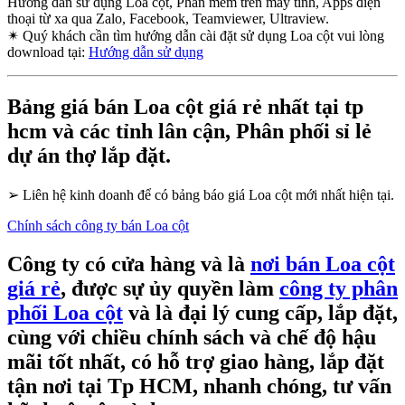
Hướng dẫn sử dụng Loa cột, Phần mềm trên máy tính, Apps điện
thoại từ xa qua Zalo, Facebook, Teamviewer, Ultraview.
✴
Quý khách cần tìm hướng dẫn cài đặt sử dụng Loa cột vui lòng
download tại:
Hướng dẫn sử dụng
Bảng giá bán Loa cột giá rẻ nhất tại tp
hcm và các tỉnh lân cận, Phân phối sỉ lẻ
dự án thợ lắp đặt.
➢
Liên hệ kinh doanh để có bảng báo giá Loa cột mới nhất hiện tại.
Chính sách công ty bán Loa cột
Công ty có cửa hàng và là
nơi bán Loa cột
giá rẻ
, được sự ủy quyền làm
công ty phân
phối Loa cột
và là đại lý cung cấp, lắp đặt,
cùng với chiều chính sách và chế độ hậu
mãi tốt nhất, có hỗ trợ giao hàng, lắp đặt
tận nơi tại Tp HCM, nhanh chóng, tư vấn