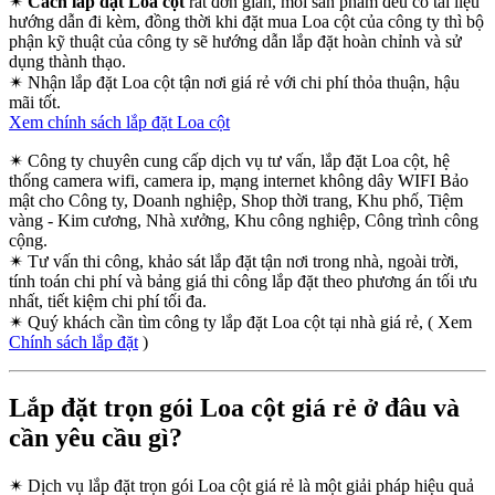
✴
Cách lắp đặt Loa cột
rất đơn giản, mỗi sản phẩm đều có tài liệu
hướng dẫn đi kèm, đồng thời khi đặt mua Loa cột của công ty thì bộ
phận kỹ thuật của công ty sẽ hướng dẫn lắp đặt hoàn chỉnh và sử
dụng thành thạo.
✴
Nhận lắp đặt Loa cột tận nơi giá rẻ với chi phí thỏa thuận, hậu
mãi tốt.
Xem chính sách lắp đặt Loa cột
✴
Công ty chuyên cung cấp dịch vụ tư vấn, lắp đặt Loa cột, hệ
thống camera wifi, camera ip, mạng internet không dây WIFI Bảo
mật cho Công ty, Doanh nghiệp, Shop thời trang, Khu phố, Tiệm
vàng - Kim cương, Nhà xưởng, Khu công nghiệp, Công trình công
cộng.
✴
Tư vấn thi công, khảo sát lắp đặt tận nơi trong nhà, ngoài trời,
tính toán chi phí và bảng giá thi công lắp đặt theo phương án tối ưu
nhất, tiết kiệm chi phí tối đa.
✴
Quý khách cần tìm công ty lắp đặt Loa cột tại nhà giá rẻ, ( Xem
Chính sách lắp đặt
)
Lắp đặt trọn gói Loa cột giá rẻ ở đâu và
cần yêu cầu gì?
✴
Dịch vụ lắp đặt trọn gói Loa cột giá rẻ là một giải pháp hiệu quả