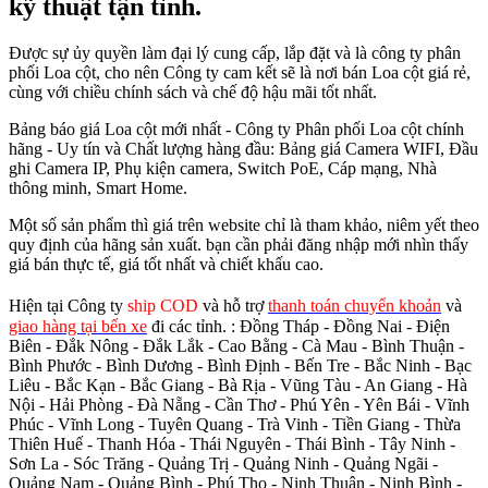
kỹ thuật tận tình.
Được sự ủy quyền làm đại lý cung cấp, lắp đặt và là công ty phân
phối Loa cột, cho nên Công ty cam kết sẽ là nơi bán Loa cột giá rẻ,
cùng với chiều chính sách và chế độ hậu mãi tốt nhất.
Bảng báo giá Loa cột mới nhất - Công ty Phân phối Loa cột chính
hãng - Uy tín và Chất lượng hàng đầu: Bảng giá Camera WIFI, Đầu
ghi Camera IP, Phụ kiện camera, Switch PoE, Cáp mạng, Nhà
thông minh, Smart Home.
Một số sản phẩm thì giá trên website chỉ là tham khảo, niêm yết theo
quy định của hãng sản xuất. bạn cần phải đăng nhập mới nhìn thấy
giá bán thực tế, giá tốt nhất và chiết khấu cao.
Hiện tại Công ty
ship COD
và hỗ trợ
thanh toán chuyển khoản
và
giao hàng tại bến xe
đi các tỉnh.
: Đồng Tháp - Đồng Nai - Điện
Biên - Đắk Nông - Đắk Lắk - Cao Bằng - Cà Mau - Bình Thuận -
Bình Phước - Bình Dương - Bình Định - Bến Tre - Bắc Ninh - Bạc
Liêu - Bắc Kạn - Bắc Giang - Bà Rịa - Vũng Tàu - An Giang - Hà
Nội - Hải Phòng - Đà Nẵng - Cần Thơ - Phú Yên - Yên Bái - Vĩnh
Phúc - Vĩnh Long - Tuyên Quang - Trà Vinh - Tiền Giang - Thừa
Thiên Huế - Thanh Hóa - Thái Nguyên - Thái Bình - Tây Ninh -
Sơn La - Sóc Trăng - Quảng Trị - Quảng Ninh - Quảng Ngãi -
Quảng Nam - Quảng Bình - Phú Thọ - Ninh Thuận - Ninh Bình -