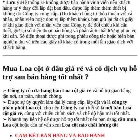
* Lưu ý:
Hệ thống sẽ không được bảo hành vĩnh viễn nếu khách
hàng tự ý thay đổi lắp đặt ban đầu, được lắp thêm thêm thiết bị
không do Công ty cung cấp. (Do khách hàng tự thỏa thuận với cá
nhân, nhân viên hoặc đơn vị lắp thêm khác). bạn giữ lại tất cả giấy
tờ khi giao dịch với nhân viên của Công ty để đối chiếu khi cần
thiết, giữ lại số điện thoại báo hỏng và phản ánh chất lượng phục vụ
khi cần. Số điện thoại được ghi trong phiếu công tác hoặc biên bản
nghiệm thu và trên các giấy tờ khác có trong mỗi lần giao dịch với
khách hàng.
Mua Loa cột ở đâu giá rẻ và có dịch vụ hỗ
trợ sau bán hàng tốt nhất ?
➢
Công ty
có
cửa hàng bán Loa cột giá rẻ
và hỗ trợ giao hàng
tận nơi, an toàn, nhanh chóng.
➢
Được sự ủy quyền làm đại lý cung cấp, lắp đặt và là
công ty
phân phối Loa cột
, cho nên
Công ty
cam kết sẽ là
nơi bán Loa
cột giá rẻ
, cùng với chiều chính sách và chế độ hậu mãi tốt nhất.
➢
Nhanh tay liên hệ để được hỗ trợ tốt nhất nếu bạn đang
cần mua
Loa cột
hoặc cần tư vấn xem
Loa cột nào chất lượng tốt
CAM KẾT BÁN HÀNG VÀ BẢO HÀNH