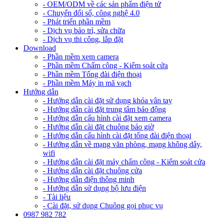
- OEM/ODM về các sản phẩm điện tử
- Chuyển đổi số, công nghệ 4.0
- Phát triển phần mềm
- Dịch vụ bảo trì, sửa chữa
- Dịch vụ thi công, lắp đặt
Download
- Phần mềm xem camera
- Phần mềm Chấm công - Kiểm soát cửa
- Phần mềm Tổng đài điện thoại
- Phần mềm Máy in mã vạch
Hướng dẫn
- Hướng dẫn cài đặt sử dụng khóa vân tay
- Hướng dẫn cài đặt trung tâm báo động
- Hướng dẫn cấu hình cài đặt xem camera
- Hướng dẫn cài đặt chuông báo giờ
- Hướng dẫn cấu hình cài đặt tổng đài điện thoại
- Hướng dẫn về mạng văn phòng, mạng không dây,
wifi
- Hướng dẫn cài đặt máy chấm công - Kiểm soát cửa
- Hướng dẫn cài đặt chuông cửa
- Hướng dẫn điện thông minh
- Hướng dẫn sử dụng bộ lưu điện
- Tài liệu
- Cài đặt, sử dụng Chuông gọi phục vụ
0987 982 782