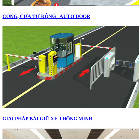
CỔNG, CỬA TỰ ĐỘNG - AUTO DOOR
GIẢI PHÁP BÃI GIỮ XE THÔNG MINH