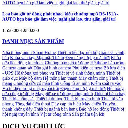
Loa báo giờ tự động phát nhạc, kiểu chuông mp3 BS-151A-
AUTO hẹn báo giờ làm việc, nghỉ giải lao, thư giãn, giải trí
1.550.000
1.950.000
DANH MỤC SẢN PHẨM
Nhà thông minh Smart Home
Thiết bị liên lạc nội bộ
Giám sát cảnh
báo
Khóa vân tay, Mật mã, Thẻ từ
Đèn năng lượng mặt trời
Khóa
cửa liên động interlock
Chuông báo giờ tự động
Hệ thống báo trộm
Camera quan sát
Đầu ghi hình camera
Phụ kiện camera
Bộ lưu điện
- UPS
Hệ thống gọi phục vụ
Thiết bị vệ sinh thông minh
Thiết bị
giáo dục
Máy bộ đàm
Hệ thống âm thanh
Máy chấm công
Thiết bị
mạng
Chuông cửa có màn hình
Cổng từ an ninh
Kiểm soát ra vào
Vỏ tủ điện trong nhà, ngoài trời
Điện năng lượng mặt trời
Hệ thống
cửa cổng tự động
Máy giữ xe tự động thông minh
Thiết bị báo cháy
Thiết bị chống sét
Thiết bị tin học
Thiết bị truyền hình
Thiết bị văn
phòng
Tổng đài điện thoại
Dây cáp tín hiệu
Máy chiếu
Truyền
thanh không dây
Thiết bị ngành bán hàng
Bảo hộ lao động
Thiết bị
hội nghị truyền hình
Vật tư công trình
Sản phẩm tiện ích
DỊCH VỤ CHỦ LỰC