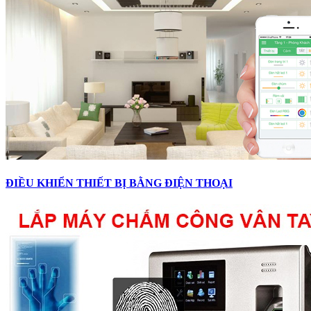
ĐIỀU KHIỂN THIẾT BỊ BẰNG ĐIỆN THOẠI