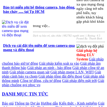
xa qua mạng đang
Bảo trì miễn phí hệ thống camera, báo động,
ngày càng trở nên
báo cháy ..... tại Tp HCM
phổ biến, tuy
nhiên khách hàng
gặp phải khó khăn
trong việc..
Dịch vụ bảo trì, sửa chữa
|
982782 người xem
|
| Rating:
4.5
Posted By:
Thanh Bình
Dịch vụ cài đặt tên miền để xem camera qua
mạng và điện thoại
Giải pháp hệ
thống ELV
System
Giải pháp
chuông báo giờ tự động
Giải pháp kiểm soát ra vào
Giải pháp âm
thanh thông báo
Giải pháp an ninh - báo động
Giải pháp cổng từ an
ninh
Giải pháp camera quan sát
Giải pháp mạng LAN, WIFI
Giải
pháp cảnh báo va chạm
Giải pháp tổng đài điện thoại
Giải pháp nhà
thông minh
Cổng tự động, cửa tự động
Giải pháp điện mặt trời
Giải
pháp chuông gọi phục vụ
DANH MỤC TIN TỨC
Báo giá
Thông tin
Dự án
Hướng dẫn
Kiến thức - Kinh nghiệm
Giải