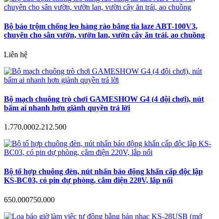
Bộ báo trộm chống leo hàng rào bằng tia laze ABT-100V3,
chuyên cho sân vườn, vườn lan, vườn cây ăn trái, ao chuồng
Liên hệ
Bộ mạch chuông trò chơi GAMESHOW G4 (4 đội chơi), nút
bấm ai nhanh hơn giành quyền trả lời
1.770.000
2.212.500
Bộ tổ hợp chuông đèn, nút nhấn báo động khẩn cấp độc lập
KS-BC03, có pin dự phòng, cắm điện 220V, lắp nổi
650.000
750.000