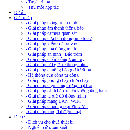
- Tuyển dụng
- Thư mời hợp tác
Dự án
Giải pháp
- Giải pháp Cổng từ an ninh
- Giải pháp âm thanh thông báo
- Giải pháp camera quan sát
- Giải pháp cửa liên động (interlock)
- Giải pháp kiểm soát ra vào
- Giải pháp nhà thông minh
- Giải pháp an ninh - Báo trộm
- Giải pháp chấm công Vân Tay
- Giải pháp bãi giữ xe thông minh
- Giải pháp chuông báo giờ tự động
- Hệ thống cửa cổng tự động
- Giải pháp phòng cháy chữa cháy
- Giải pháp điện năng lượng mặt trời
- Giải pháp cảnh báo xe lên xuống tầng hầm
- Giải pháp tủ giữ đồ thông minh
- Giải pháp mạng LAN, WIFI
- Giải pháp Chuông Gọi Phục Vụ
- Giải pháp tổng đài điện thoại
Dịch vụ
- Dịch vụ cho thuê thiết bị
- Nghiên cứu, sản xuất