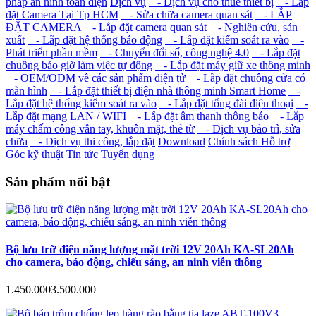
pháp an ninh toàn diện
Dịch vụ
- Dịch vụ cho thuê thiết bị
- Lắp
đặt Camera Tại Tp HCM
- Sửa chữa camera quan sát
- LẮP
ĐẶT CAMERA
- Lắp đặt camera quan sát
- Nghiên cứu, sản
xuất
- Lắp đặt hệ thống báo động
- Lắp đặt kiểm soát ra vào
-
Phát triển phần mềm
- Chuyển đổi số, công nghệ 4.0
- Lắp đặt
chuông báo giờ làm việc tự động
- Lắp đặt máy giữ xe thông minh
- OEM/ODM về các sản phẩm điện tử
- Lắp đặt chuông cửa có
màn hình
- Lắp đặt thiết bị điện nhà thông minh Smart Home
-
Lắp đặt hệ thống kiểm soát ra vào
- Lắp đặt tổng đài điện thoại
-
Lắp đặt mạng LAN / WIFI
- Lắp đặt âm thanh thông báo
- Lắp
máy chấm công vân tay, khuôn mặt, thẻ từ
- Dịch vụ bảo trì, sửa
chữa
- Dịch vụ thi công, lắp đặt
Download
Chính sách Hỗ trợ
Góc kỹ thuật
Tin tức
Tuyển dụng
Sản phẩm nổi bật
Bộ lưu trữ điện năng lượng mặt trời 12V 20Ah KA-SL20Ah
cho camera, báo động, chiếu sáng, an ninh viễn thông
1.450.000
3.500.000