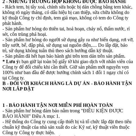
2 - NHỮNG TRƯỜNG HỢP KHÔNG ĐƯỢC BẢO HÀNH:
- Rách tem, bị tẩy xoá, chỉnh sửa hoặc bị dán chồng bằng tem khác,
không rõ ngày tháng, có dấu hiệu bị can thiệp, sửa chữa không do
kỹ thuật Công ty chỉ định, tem giả mạo, không có tem do Công ty
phát hành.
- Sản phẩm hư hỏng do thiên tai, hoả hoạn, cháy nổ, thấm nước, rỉ
sét, côn trùng phá hoại.
- Sản phẩm hư hỏng do người sử dụng gây ra như biến dạng, rơi vỡ,
trầy sướt, bể, đập phá, sử dụng sai nguồn điện,.... Do lắp đặt, bảo
trì, sử dụng không tuân thủ theo sách hướng dẫn kỹ thuật.
- Sản phẩm đã hết hạn bảo hành ghi trên tem dán trên sản phẩm.
* Lưu ý:
bạn giữ lại toàn bộ giấy tờ khi giao dịch với nhân viên của
Công ty để đối chiếu khi cần thiết. Giữ sản phẩm mới nguyên vẹn
100% như ban đầu để được hưởng chính sách 1 đổi 1 ngay chỉ có
tại Công ty.
B - ĐỐI VỚI KHÁCH HÀNG LÀ DỰ ÁN - BẢO HÀNH TẬN
NƠI LẮP ĐẶT
1 - BẢO HÀNH TẬN NƠI MIỄN PHÍ HOÀN TOÀN
- Sản phẩm hư hỏng đảm bảo nằm trong ''ĐIỀU KIỆN ĐƯỢC
BẢO HÀNH'' Điều A mục 1.
- Hệ thống do Công ty cung cấp thiết bị và tổ chức lắp đặt theo tiêu
chuẩn kỹ thuật của nhà sản xuất do các Kỹ sư, kỹ thuật viên thuộc
Công ty Công ty thực hiện.