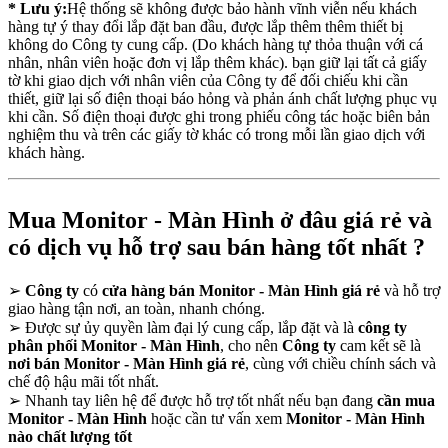
* Lưu ý:
Hệ thống sẽ không được bảo hành vĩnh viễn nếu khách
hàng tự ý thay đổi lắp đặt ban đầu, được lắp thêm thêm thiết bị
không do Công ty cung cấp. (Do khách hàng tự thỏa thuận với cá
nhân, nhân viên hoặc đơn vị lắp thêm khác). bạn giữ lại tất cả giấy
tờ khi giao dịch với nhân viên của Công ty để đối chiếu khi cần
thiết, giữ lại số điện thoại báo hỏng và phản ánh chất lượng phục vụ
khi cần. Số điện thoại được ghi trong phiếu công tác hoặc biên bản
nghiệm thu và trên các giấy tờ khác có trong mỗi lần giao dịch với
khách hàng.
Mua Monitor - Màn Hình ở đâu giá rẻ và
có dịch vụ hỗ trợ sau bán hàng tốt nhất ?
➢
Công ty
có
cửa hàng bán Monitor - Màn Hình giá rẻ
và hỗ trợ
giao hàng tận nơi, an toàn, nhanh chóng.
➢
Được sự ủy quyền làm đại lý cung cấp, lắp đặt và là
công ty
phân phối Monitor - Màn Hình
, cho nên
Công ty
cam kết sẽ là
nơi bán Monitor - Màn Hình giá rẻ
, cùng với chiều chính sách và
chế độ hậu mãi tốt nhất.
➢
Nhanh tay liên hệ để được hỗ trợ tốt nhất nếu bạn đang
cần mua
Monitor - Màn Hình
hoặc cần tư vấn xem
Monitor - Màn Hình
nào chất lượng tốt