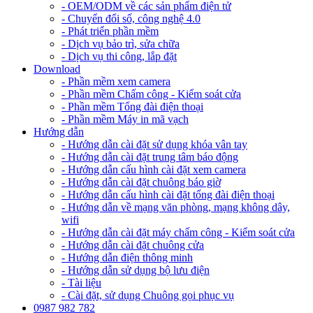
- OEM/ODM về các sản phẩm điện tử
- Chuyển đổi số, công nghệ 4.0
- Phát triển phần mềm
- Dịch vụ bảo trì, sửa chữa
- Dịch vụ thi công, lắp đặt
Download
- Phần mềm xem camera
- Phần mềm Chấm công - Kiểm soát cửa
- Phần mềm Tổng đài điện thoại
- Phần mềm Máy in mã vạch
Hướng dẫn
- Hướng dẫn cài đặt sử dụng khóa vân tay
- Hướng dẫn cài đặt trung tâm báo động
- Hướng dẫn cấu hình cài đặt xem camera
- Hướng dẫn cài đặt chuông báo giờ
- Hướng dẫn cấu hình cài đặt tổng đài điện thoại
- Hướng dẫn về mạng văn phòng, mạng không dây,
wifi
- Hướng dẫn cài đặt máy chấm công - Kiểm soát cửa
- Hướng dẫn cài đặt chuông cửa
- Hướng dẫn điện thông minh
- Hướng dẫn sử dụng bộ lưu điện
- Tài liệu
- Cài đặt, sử dụng Chuông gọi phục vụ
0987 982 782