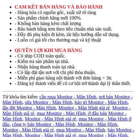
CAM KẾT BÁN HÀNG VÀ BẢO HÀNH
- Hàng hóa có nguồn gốc, xuất xứ rõ ràng
- Sản phẩm chính hãng mới 100%.
- Không bán hàng kém chất lượng
- Bảo hành bằng tem theo tiêu chuẩn nhà sản xuất.
- Đầy đủ phụ kiện đi kèm, tài liệu hướng dẫn sử dụng.
- Luôn có giá tốt cho thương mại và kỹ thuật
QUYỀN LỢI KHI MUA HÀNG
- Có ship COD toàn quốc.
- Kiểm tra sản phẩm tại nhà.
- Nhận hàng thanh toán tại nhà.
- Có lắp đặt tận nơi với chi phí thỏa thuận.
- Miễn phí giao hàng nội thành với đơn hàng > 3tr.
- Đăng ký thành viên để có cơ hội trở thành đại lý thân thiết.
Từ khóa tìm kiếm:
cần mua Monitor - Màn Hình
,
nơi bán Monitor -
Màn Hình
,
sửa Monitor - Màn Hình
,
bảo trì Monitor - Màn Hình
,
lắp đặt Monitor - Màn Hình
,
Monitor - Màn Hình giá rẻ
,
Monitor -
Màn Hình giá rẻ
,
mua Monitor - Màn Hình,
ở đâu bán Monitor -
Màn Hình
,
Monitor - Màn Hình giá rẻ
,
mua Monitor - Màn Hình ở
đâu
,
công ty bán Monitor - Màn Hình,
Monitor - Màn Hình
,
Monitor - Màn Hình giá rẻ
,
mua Monitor - Màn Hình
,
bán Monitor -
Màn Hình
,
Monitor - Màn Hình giá rẻ
,
mua Monitor - Màn Hình
,