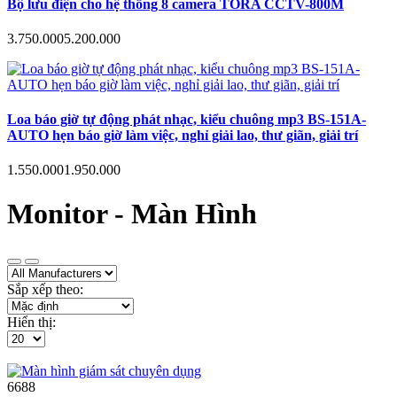
Bộ lưu điện cho hệ thống 8 camera TORA CCTV-800M
3.750.000
5.200.000
Loa báo giờ tự động phát nhạc, kiểu chuông mp3 BS-151A-
AUTO hẹn báo giờ làm việc, nghỉ giải lao, thư giãn, giải trí
1.550.000
1.950.000
Monitor - Màn Hình
Sắp xếp theo:
Hiển thị:
6688