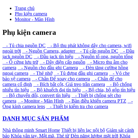
Trang chủ
Phụ kiện camera
Monitor - Màn Hình
Phụ kiện camera
- Tủ chia nguồn DC
- Bộ thu phát không dây cho camera, wifi
ngoài trời
- Nguồn Camera, adapter
- Tủ cấp nguồn DC
- Đầu
jack nguồn DC
- Đầu jack tín hiệu
- Nguồn tổ ong, nguồn tổng
- Ổ cứng lưu trữ
- Dây điện cấp nguồn
- Micro thu âm cho
camera
- Nguồn cho đầu ghi Camera
- Đèn tăng cường hồng
ngoại camera
- Thẻ nhớ
- Tủ đựng đầu ghi camera
- Vỏ che
bảo vệ camera
- Chân Đế xoay cho camera
- Chân đế cho
camera cố định
- Bích bắt cột, Giá treo trần camera
- Bộ chống
nhiễu tín hiệu
- Bộ khuếch đại tín hiệu
- Bộ chia, bộ gộp tín hiệu
- Bộ chuyển đổi, convert tín hiệu
- Thiết bị chống sét cho
camera
- Monitor - Màn Hình
- Bàn điều khiển camera PTZ
-
Ống kính camera lens
- Thiết bị kiểm tra cho camera
DANH MỤC SẢN PHẨM
Nhà thông minh Smart Home
Thiết bị liên lạc nội bộ
Giám sát cảnh
báo
Khóa vân tay, Mật mã, Thẻ từ
Đèn năng lượng mặt trời
Khóa