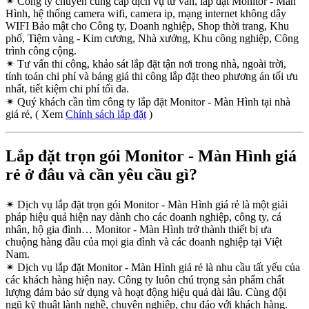
✴
Công ty chuyên cung cấp dịch vụ tư vấn, lắp đặt Monitor - Màn
Hình, hệ thống camera wifi, camera ip, mạng internet không dây
WIFI Bảo mật cho Công ty, Doanh nghiệp, Shop thời trang, Khu
phố, Tiệm vàng - Kim cương, Nhà xưởng, Khu công nghiệp, Công
trình công cộng.
✴
Tư vấn thi công, khảo sát lắp đặt tận nơi trong nhà, ngoài trời,
tính toán chi phí và bảng giá thi công lắp đặt theo phương án tối ưu
nhất, tiết kiệm chi phí tối đa.
✴
Quý khách cần tìm công ty lắp đặt Monitor - Màn Hình tại nhà
giá rẻ, ( Xem
Chính sách lắp đặt
)
Lắp đặt trọn gói Monitor - Màn Hình giá
rẻ ở đâu và cần yêu cầu gì?
✴
Dịch vụ lắp đặt trọn gói Monitor - Màn Hình giá rẻ là một giải
pháp hiệu quả hiện nay dành cho các doanh nghiệp, công ty, cá
nhân, hộ gia đình… Monitor - Màn Hình trở thành thiết bị ưa
chuộng hàng đầu của mọi gia đình và các doanh nghiệp tại Việt
Nam.
✴
Dịch vụ lắp đặt Monitor - Màn Hình giá rẻ là nhu cầu tất yếu của
các khách hàng hiện nay. Công ty luôn chú trọng sản phẩm chất
lượng đảm bảo sử dụng và hoạt động hiệu quả dài lâu. Cùng đội
ngũ kỹ thuật lành nghề, chuyên nghiệp, chu đáo với khách hàng.