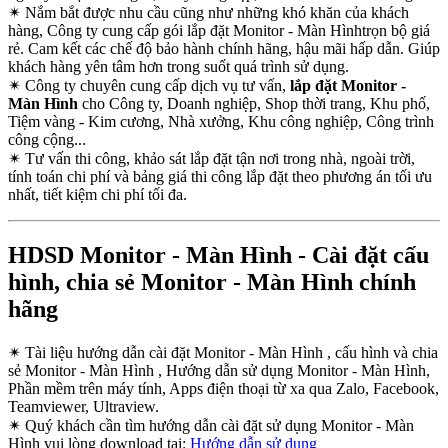
✴
Nắm bắt được nhu cầu cũng như những khó khăn của khách
hàng, Công ty cung cấp gói lắp đặt Monitor - Màn Hìnhtrọn bộ giá
rẻ. Cam kết các chế độ bảo hành chính hãng, hậu mãi hấp dẫn. Giúp
khách hàng yên tâm hơn trong suốt quá trình sử dụng.
✴
Công ty chuyên cung cấp dịch vụ tư vấn,
lắp đặt Monitor -
Màn Hình
cho Công ty, Doanh nghiệp, Shop thời trang, Khu phố,
Tiệm vàng - Kim cương, Nhà xưởng, Khu công nghiệp, Công trình
công cộng...
✴
Tư vấn thi công, khảo sát lắp đặt tận nơi trong nhà, ngoài trời,
tính toán chi phí và bảng giá thi công lắp đặt theo phương án tối ưu
nhất, tiết kiệm chi phí tối đa.
HDSD Monitor - Màn Hình - Cài đặt cấu
hình, chia sẻ Monitor - Màn Hình chính
hãng
✴
Tài liệu hướng dẫn cài đặt Monitor - Màn Hình , cấu hình và chia
sẻ Monitor - Màn Hình , Hướng dẫn sử dụng Monitor - Màn Hình,
Phần mềm trên máy tính, Apps điện thoại từ xa qua Zalo, Facebook,
Teamviewer, Ultraview.
✴
Quý khách cần tìm hướng dẫn cài đặt sử dụng Monitor - Màn
Hình vui lòng download tại:
Hướng dẫn sử dụng