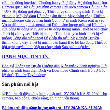
cửa liên động interlock
Chuông báo giờ tự động
Hệ thống báo trộm
Camera quan sát
Đầu ghi hình camera
Phụ kiện camera
Bộ lưu điện
- UPS
Hệ thống gọi phục vụ
Thiết bị vệ sinh thông minh
Thiết bị
giáo dục
Máy bộ đàm
Hệ thống âm thanh
Máy chấm công
Thiết bị
mạng
Chuông cửa có màn hình
Cổng từ an ninh
Kiểm soát ra vào
Vỏ tủ điện trong nhà, ngoài trời
Điện năng lượng mặt trời
Hệ thống
cửa cổng tự động
Máy giữ xe tự động thông minh
Thiết bị báo cháy
Thiết bị chống sét
Thiết bị tin học
Thiết bị truyền hình
Thiết bị văn
phòng
Tổng đài điện thoại
Dây cáp tín hiệu
Máy chiếu
Truyền
thanh không dây
Thiết bị ngành bán hàng
Bảo hộ lao động
Thiết bị
hội nghị truyền hình
Vật tư công trình
Sản phẩm tiện ích
DANH MỤC TIN TỨC
Báo giá
Thông tin
Dự án
Hướng dẫn
Kiến thức - Kinh nghiệm
Giải
pháp an ninh toàn diện
Dịch vụ
Download
Chính sách Hỗ trợ
Góc
kỹ thuật
Tin tức
Tuyển dụng
Sản phẩm nổi bật
Bộ lưu trữ điện năng lượng mặt trời 12V 20Ah KA-SL20Ah