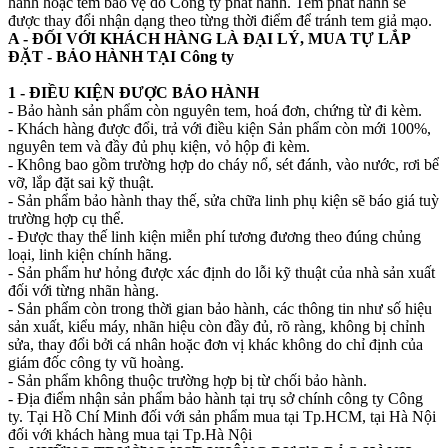
hành hoặc tem bảo vệ do Công ty phát hành. Tem phát hành sẽ
được thay đổi nhận dạng theo từng thời điểm để tránh tem giả mạo.
A - ĐỐI VỚI KHÁCH HÀNG LÀ ĐẠI LÝ, MUA TỰ LẮP
ĐẶT - BẢO HÀNH TẠI Công ty
1 - ĐIỀU KIỆN ĐƯỢC BẢO HÀNH
- Bảo hành sản phẩm còn nguyên tem, hoá đơn, chứng từ đi kèm.
- Khách hàng được đổi, trả với điều kiện Sản phẩm còn mới 100%,
nguyên tem và đầy đủ phụ kiện, vỏ hộp đi kèm.
- Không bao gồm trường hợp do cháy nổ, sét đánh, vào nước, rơi bể
vỡ, lắp đặt sai kỹ thuật.
- Sản phẩm bảo hành thay thế, sửa chữa linh phụ kiện sẽ báo giá tuỳ
trường hợp cụ thể.
- Được thay thế linh kiện miễn phí tương đương theo đúng chủng
loại, linh kiện chính hãng.
- Sản phẩm hư hỏng được xác định do lỗi kỹ thuật của nhà sản xuất
đối với từng nhãn hàng.
- Sản phẩm còn trong thời gian bảo hành, các thông tin như số hiệu
sản xuất, kiểu máy, nhãn hiệu còn đầy đủ, rõ ràng, không bị chỉnh
sửa, thay đổi bởi cá nhân hoặc đơn vị khác không do chỉ định của
giám đốc công ty vũ hoàng.
- Sản phẩm không thuộc trường hợp bị từ chối bảo hành.
- Địa điểm nhận sản phẩm bảo hành tại trụ sở chính công ty Công
ty. Tại Hồ Chí Minh đối với sản phẩm mua tại Tp.HCM, tại Hà Nội
đối với khách hàng mua tại Tp.Hà Nội