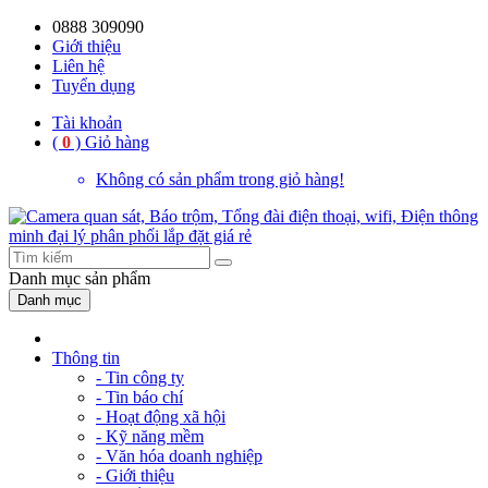
0888 309090
59%
20%
13%
18%
10%
28%
21%
Giới thiệu
Liên hệ
OFF
OFF
OFF
OFF
OFF
OFF
OFF
Tuyển dụng
Tài khoản
(
0
)
Giỏ hàng
Không có sản phẩm trong giỏ hàng!
Danh mục
sản phẩm
Danh mục
Thông tin
- Tin công ty
- Tin báo chí
- Hoạt động xã hội
- Kỹ năng mềm
- Văn hóa doanh nghiệp
- Giới thiệu