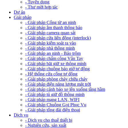
- Tuyển dụng
- Thư mời hợp tác
Dự án
Giải pháp
- Giải pháp Cổng từ an ninh
- Giải pháp âm thanh thông báo
- Giải pháp camera quan sát
- Giải pháp cửa liên động (interlock)
- Giải pháp kiểm soát ra vào
- Giải pháp nhà thông minh
- Giải pháp an ninh - Báo trộm
- Giải pháp chấm công Vân Tay
- Giải pháp bãi giữ xe thông minh
- Giải pháp chuông báo giờ tự động
- Hệ thống cửa cổng tự động
- Giải pháp phòng cháy chữa cháy
- Giải pháp điện năng lượng mặt trời
- Giải pháp cảnh báo xe lên xuống tầng hầm
- Giải pháp tủ giữ đồ thông minh
- Giải pháp mạng LAN, WIFI
- Giải pháp Chuông Gọi Phục Vụ
- Giải pháp tổng đài điện thoại
Dịch vụ
- Dịch vụ cho thuê thiết bị
- Nghiên cứu, sản xuất