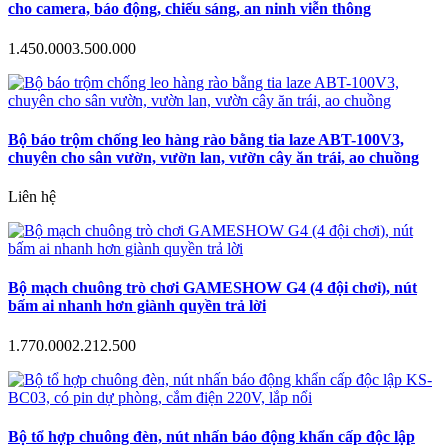
cho camera, báo động, chiếu sáng, an ninh viễn thông
1.450.000
3.500.000
Bộ báo trộm chống leo hàng rào bằng tia laze ABT-100V3,
chuyên cho sân vườn, vườn lan, vườn cây ăn trái, ao chuồng
Liên hệ
Bộ mạch chuông trò chơi GAMESHOW G4 (4 đội chơi), nút
bấm ai nhanh hơn giành quyền trả lời
1.770.000
2.212.500
Bộ tổ hợp chuông đèn, nút nhấn báo động khẩn cấp độc lập