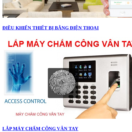
ĐIỀU KHIỂN THIẾT BỊ BẰNG ĐIỆN THOẠI
LẮP MÁY CHẤM CÔNG VÂN TAY