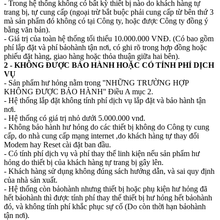
- Trong hệ thống không có bất kỳ thiết bị nào do khách hàng tự
trang bị, tự cung cấp (ngoại trừ bắt buộc phải cung cấp từ bên thứ 3
mà sản phẩm đó không có tại Công ty, hoặc được Công ty đồng ý
bằng văn bản).
- Giá trị của toàn hệ thống tối thiểu 10.000.000 VNĐ. (Có bao gồm
phí lắp đặt và phí bảohành tận nơi, có ghi rõ trong hợp đồng hoặc
phiếu đặt hàng, giao hàng hoặc thỏa thuận giữa hai bên).
2 - KHÔNG ĐƯỢC BẢO HÀNH HOẶC CÓ TÍNH PHÍ DỊCH
VỤ
- Sản phẩm hư hỏng nằm trong ''NHỮNG TRƯỜNG HỢP
KHÔNG ĐƯỢC BẢO HÀNH'' Điều A mục 2.
- Hệ thống lắp đặt không tính phí dịch vụ lắp đặt và bảo hành tận
nơi.
- Hệ thống có giá trị nhỏ dưới 5.000.000 vnđ.
- Không bảo hành hư hỏng do các thiết bị không do Công ty cung
cấp, do nhà cung cấp mạng internet ,do khách hàng tự thay đổi
Modem hay Reset cài đặt ban đầu.
- Có tính phí dịch vụ và phí thay thế linh kiện nếu sản phẩm hư
hỏng do thiết bị của khách hàng tự trang bị gây lên.
- Khách hàng sử dụng không đúng sách hướng dẫn, và sai quy định
của nhà sản xuất.
- Hệ thống còn bảohành nhưng thiết bị hoặc phụ kiện hư hỏng đã
hết bảohành thì được tính phí thay thế thiết bị hư hỏng hết bảohành
đó, và không tính phí khắc phục sự cố (Do còn thời hạn bảohành
tận nơi).