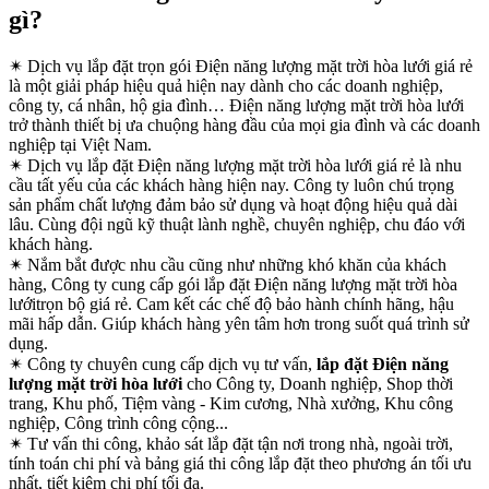
gì?
✴
Dịch vụ lắp đặt trọn gói Điện năng lượng mặt trời hòa lưới giá rẻ
là một giải pháp hiệu quả hiện nay dành cho các doanh nghiệp,
công ty, cá nhân, hộ gia đình… Điện năng lượng mặt trời hòa lưới
trở thành thiết bị ưa chuộng hàng đầu của mọi gia đình và các doanh
nghiệp tại Việt Nam.
✴
Dịch vụ lắp đặt Điện năng lượng mặt trời hòa lưới giá rẻ là nhu
cầu tất yếu của các khách hàng hiện nay. Công ty luôn chú trọng
sản phẩm chất lượng đảm bảo sử dụng và hoạt động hiệu quả dài
lâu. Cùng đội ngũ kỹ thuật lành nghề, chuyên nghiệp, chu đáo với
khách hàng.
✴
Nắm bắt được nhu cầu cũng như những khó khăn của khách
hàng, Công ty cung cấp gói lắp đặt Điện năng lượng mặt trời hòa
lướitrọn bộ giá rẻ. Cam kết các chế độ bảo hành chính hãng, hậu
mãi hấp dẫn. Giúp khách hàng yên tâm hơn trong suốt quá trình sử
dụng.
✴
Công ty chuyên cung cấp dịch vụ tư vấn,
lắp đặt Điện năng
lượng mặt trời hòa lưới
cho Công ty, Doanh nghiệp, Shop thời
trang, Khu phố, Tiệm vàng - Kim cương, Nhà xưởng, Khu công
nghiệp, Công trình công cộng...
✴
Tư vấn thi công, khảo sát lắp đặt tận nơi trong nhà, ngoài trời,
tính toán chi phí và bảng giá thi công lắp đặt theo phương án tối ưu
nhất, tiết kiệm chi phí tối đa.