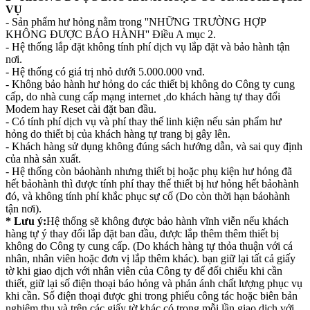
VỤ
- Sản phẩm hư hỏng nằm trong ''NHỮNG TRƯỜNG HỢP
KHÔNG ĐƯỢC BẢO HÀNH'' Điều A mục 2.
- Hệ thống lắp đặt không tính phí dịch vụ lắp đặt và bảo hành tận
nơi.
- Hệ thống có giá trị nhỏ dưới 5.000.000 vnđ.
- Không bảo hành hư hỏng do các thiết bị không do Công ty cung
cấp, do nhà cung cấp mạng internet ,do khách hàng tự thay đổi
Modem hay Reset cài đặt ban đầu.
- Có tính phí dịch vụ và phí thay thế linh kiện nếu sản phẩm hư
hỏng do thiết bị của khách hàng tự trang bị gây lên.
- Khách hàng sử dụng không đúng sách hướng dẫn, và sai quy định
của nhà sản xuất.
- Hệ thống còn bảohành nhưng thiết bị hoặc phụ kiện hư hỏng đã
hết bảohành thì được tính phí thay thế thiết bị hư hỏng hết bảohành
đó, và không tính phí khắc phục sự cố (Do còn thời hạn bảohành
tận nơi).
* Lưu ý:
Hệ thống sẽ không được bảo hành vĩnh viễn nếu khách
hàng tự ý thay đổi lắp đặt ban đầu, được lắp thêm thêm thiết bị
không do Công ty cung cấp. (Do khách hàng tự thỏa thuận với cá
nhân, nhân viên hoặc đơn vị lắp thêm khác). bạn giữ lại tất cả giấy
tờ khi giao dịch với nhân viên của Công ty để đối chiếu khi cần
thiết, giữ lại số điện thoại báo hỏng và phản ánh chất lượng phục vụ
khi cần. Số điện thoại được ghi trong phiếu công tác hoặc biên bản
nghiệm thu và trên các giấy tờ khác có trong mỗi lần giao dịch với