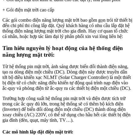
+ Gói điện mặt trời cao cấp
Các gói combo điện năng lượng mặt trời bao gồm gọn trói từ thiết bị
đến chi phí thi công lắp đặt. Quý khách hàng có nhu cầu lắp đặt hệ
thống điện năng lượng mặt trời cho gia đình. Hay cơ quan tổ chức
cá nhân, hoặc hợp tác làm đại lý phân phối xin vui lòng liên hệ:
Tìm hiểu nguyên lý hoạt động của hệ thống điện
năng lượng mặt trời
:
Từ hệ thống pin mặt trời, ánh sáng được biến đổi thành điện năng,
tạo ra dòng điện một chiều (DC). Dòng điện này được truyền dẫn
tới bộ điều khiển xạc NLMT (Solar Charger Controller) là một thiết
bị điện tử có chức năng điều khiển tự động quá trình nạp điện vào
ắc-quy và phóng điện từ ắc-quy ra các thiết bị điện một chiều (DC).
Trường hợp công suất hệ thống pin mặt trời và điện được tích trữ
trong các ắc quy đủ lớn, trong hệ thống sẽ có thêm bộ kích điện
(Inverter) để biến đổi dòng điện một chiều (DC) thành dòng điện
xoay chiều (AC) 220V, có thể sử dụng cho hầu hết các thiết bị điện
gia đình (đèn, quạt, máy tính, TV…).
Các mô hình lắp đặt điện mặt trời: