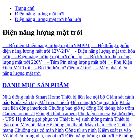
Trang chủ
Điện năng lượng mặt trời
Điện năng lượng mặt trời hòa lưới
Điện năng lượng mặt trời
- Bộ điều khiển năng lượng mặt trời MPPT
- Hệ thống nguồn
điện năng lượng mặt trời 12V-24V
- Điện năng lượng mặt trời hòa
lưới
- Điện năng lượng mặt trời độc lập
- Bộ lưu trữ điện năng
lượng mặt trời 220V
- Tấm Pin năng lượng mặt trời
- Phụ Kiện
Điện Mặt Trời
- Bộ Pin lưu trữ điện mặt trời
- Máy phát điện
năng lượng mặt trời
DANH MỤC SẢN PHẨM
Nhà thông minh Smart Home
Thiết bị liên lạc nội bộ
Giám sát cảnh
báo
Khóa vân tay, Mật mã, Thẻ từ
Đèn năng lượng mặt trời
Khóa
cửa liên động interlock
Chuông báo giờ tự động
Hệ thống báo trộm
Camera quan sát
Đầu ghi hình camera
Phụ kiện camera
Bộ lưu điện
- UPS
Hệ thống gọi phục vụ
Thiết bị vệ sinh thông minh
Thiết bị
giáo dục
Máy bộ đàm
Hệ thống âm thanh
Máy chấm công
Thiết bị
mạng
Chuông cửa có màn hình
Cổng từ an ninh
Kiểm soát ra vào
Vỏ tủ điện trong nhà, ngoài trời
Điện năng lượng mặt trời
Hệ thống