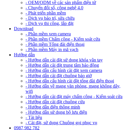
- OEM/ODM về các sản phẩm điện tử
- Chuyển đổi số, công nghệ 4.0
- Phát triển phần mềm
- Dịch vụ bảo trì, sửa chữa
- Dịch vụ thi công, lắp đặt
Download
- Phần mềm xem camera
- Phần mềm Chấm công - Kiểm soát cửa
- Phần mềm Tổng đài điện thoại
- Phần mềm Máy in mã vạch
Hướng dẫn
- Hướng dẫn cài đặt sử dụng khóa vân tay
- Hướng dẫn cài đặt trung tâm báo động
- Hướng dẫn cấu hình cài đặt xem camera
- Hướng dẫn cài đặt chuông báo giờ
- Hướng dẫn cấu hình cài đặt tổng đài điện thoại
- Hướng dẫn về mạng văn phòng, mạng không dây,
wifi
- Hướng dẫn cài đặt máy chấm công - Kiểm soát cửa
- Hướng dẫn cài đặt chuông cửa
- Hướng dẫn điện thông minh
- Hướng dẫn sử dụng bộ lưu điện
- Tài liệu
- Cài đặt, sử dụng Chuông gọi phục vụ
0987 982 782