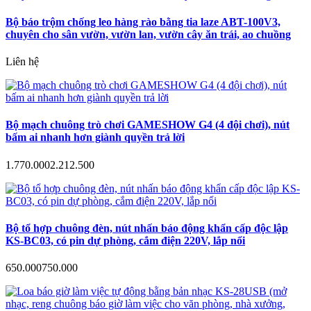
Bộ báo trộm chống leo hàng rào bằng tia laze ABT-100V3,
chuyên cho sân vườn, vườn lan, vườn cây ăn trái, ao chuồng
Liên hệ
Bộ mạch chuông trò chơi GAMESHOW G4 (4 đội chơi), nút
bấm ai nhanh hơn giành quyền trả lời
1.770.000
2.212.500
Bộ tổ hợp chuông đèn, nút nhấn báo động khẩn cấp độc lập
KS-BC03, có pin dự phòng, cắm điện 220V, lắp nổi
650.000
750.000