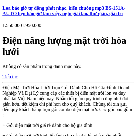
Loa báo giờ tự động phát nhạc, kiểu chuông mp3 BS-151A-
AUTO hẹn báo giờ làm việc, nghỉ giải lao, thư giãn, giải trí
1.550.000
1.950.000
Điện năng lượng mặt trời hòa
lưới
Không có sản phẩm trong danh mục này.
Tiếp tục
Điện Mặt Trời Hòa Lưới Trọn Gói Dành Cho Hộ Gia Đình Doanh
Nghiệp Và Đại Lý cung cấp các thiết bị
điện mặt trời
lớn và duy
nhất tại Việt Nam hiện nay. Nhằm tối giản quy trình cũng như đơn
giản hơn, tiết kiệm chi phí hơn cho quý khách. Chúng tôi xin gửi
đến quý khách hàng trọn gói combo điện mặt trời. Các gói bao gồm
:
+ Gói điện mặt trời giá rẻ dành cho hộ gia đình
+ Gói điện mặt trời kinh tế dành cho các đại lý, nhà phân phối