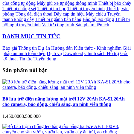
cửa cổng tự động
Máy giữ xe tự động thông minh
Thiết bị báo cháy
Thiết bị chống sét
Thiết bị tin học
Thiết bị truyền hình
Thiết bị văn
phòng
Tổng đài điện thoại
Dây cáp tín hiệu
Máy chiếu
Truyền
thanh không dây
Thiết bị ngành bán hàng
Bảo hộ lao động
Thiết bị
hội nghị truyền hình
Vật tư công trình
Sản phẩm tiện ích
DANH MỤC TIN TỨC
Báo giá
Thông tin
Dự án
Hướng dẫn
Kiến thức - Kinh nghiệm
Giải
pháp an ninh toàn diện
Dịch vụ
Download
Chính sách Hỗ trợ
Góc
kỹ thuật
Tin tức
Tuyển dụng
Sản phẩm nổi bật
Bộ lưu trữ điện năng lượng mặt trời 12V 20Ah KA-SL20Ah
cho camera, báo động, chiếu sáng, an ninh viễn thông
1.450.000
3.500.000