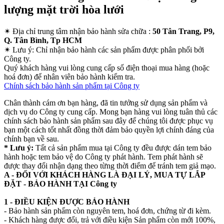
lượng mặt trời hòa lưới
✴
Địa chỉ trung tâm nhận bảo hành sửa chữa :
50 Tân Trang, P9,
Q. Tân Bình, Tp HCM
✴
Lưu ý:
Chỉ nhận bảo hành các sản phẩm được phân phối bởi
Công ty.
Quý khách hàng vui lòng cung cấp số điện thoại mua hàng (hoặc
hoá đơn) để nhân viên bảo hành kiểm tra.
Chính sách bảo hành sản phẩm tại Công ty
Chân thành cám ơn bạn hàng, đã tin tưởng sử dụng sản phẩm và
dịch vụ do Công ty cung cấp. Mong bạn hàng vui lòng tuân thủ các
chính sách bảo hành sản phẩm sau đây để chúng tôi được phục vụ
bạn một cách tốt nhất đồng thời đảm bảo quyền lợi chính đáng của
chính bạn về sau.
* Lưu ý:
Tất cả sản phẩm mua tại Công ty đều được dán tem bảo
hành hoặc tem bảo vệ do Công ty phát hành. Tem phát hành sẽ
được thay đổi nhận dạng theo từng thời điểm để tránh tem giả mạo.
A - ĐỐI VỚI KHÁCH HÀNG LÀ ĐẠI LÝ, MUA TỰ LẮP
ĐẶT - BẢO HÀNH TẠI Công ty
1 - ĐIỀU KIỆN ĐƯỢC BẢO HÀNH
- Bảo hành sản phẩm còn nguyên tem, hoá đơn, chứng từ đi kèm.
- Khách hàng được đổi, trả với điều kiện Sản phẩm còn mới 100%,