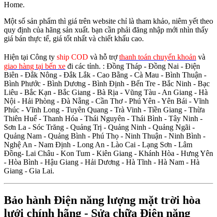
Home.
Một số sản phẩm thì giá trên website chỉ là tham khảo, niêm yết theo
quy định của hãng sản xuất. bạn cần phải đăng nhập mới nhìn thấy
giá bán thực tế, giá tốt nhất và chiết khấu cao.
Hiện tại Công ty
ship COD
và hỗ trợ
thanh toán chuyển khoản
và
giao hàng tại bến xe
đi các tỉnh.
: Đồng Tháp - Đồng Nai - Điện
Biên - Đắk Nông - Đắk Lắk - Cao Bằng - Cà Mau - Bình Thuận -
Bình Phước - Bình Dương - Bình Định - Bến Tre - Bắc Ninh - Bạc
Liêu - Bắc Kạn - Bắc Giang - Bà Rịa - Vũng Tàu - An Giang - Hà
Nội - Hải Phòng - Đà Nẵng - Cần Thơ - Phú Yên - Yên Bái - Vĩnh
Phúc - Vĩnh Long - Tuyên Quang - Trà Vinh - Tiền Giang - Thừa
Thiên Huế - Thanh Hóa - Thái Nguyên - Thái Bình - Tây Ninh -
Sơn La - Sóc Trăng - Quảng Trị - Quảng Ninh - Quảng Ngãi -
Quảng Nam - Quảng Bình - Phú Thọ - Ninh Thuận - Ninh Bình -
Nghệ An - Nam Định - Long An - Lào Cai - Lạng Sơn - Lâm
Đồng- Lai Châu - Kon Tum - Kiên Giang - Khánh Hòa - Hưng Yên
- Hòa Bình - Hậu Giang - Hải Dương - Hà Tĩnh - Hà Nam - Hà
Giang - Gia Lai.
Bảo hành Điện năng lượng mặt trời hòa
lưới chính hãng - Sửa chữa Điện năng