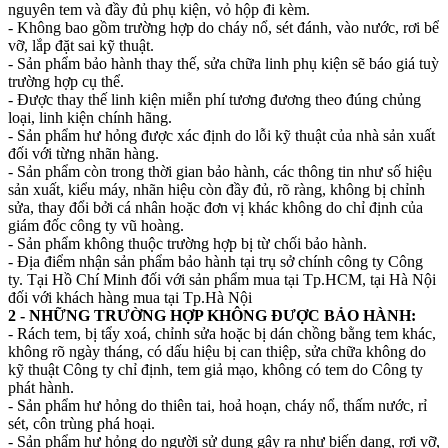
nguyên tem và đầy đủ phụ kiện, vỏ hộp đi kèm.
- Không bao gồm trường hợp do cháy nổ, sét đánh, vào nước, rơi bể
vỡ, lắp đặt sai kỹ thuật.
- Sản phẩm bảo hành thay thế, sửa chữa linh phụ kiện sẽ báo giá tuỳ
trường hợp cụ thể.
- Được thay thế linh kiện miễn phí tương đương theo đúng chủng
loại, linh kiện chính hãng.
- Sản phẩm hư hỏng được xác định do lỗi kỹ thuật của nhà sản xuất
đối với từng nhãn hàng.
- Sản phẩm còn trong thời gian bảo hành, các thông tin như số hiệu
sản xuất, kiểu máy, nhãn hiệu còn đầy đủ, rõ ràng, không bị chỉnh
sửa, thay đổi bởi cá nhân hoặc đơn vị khác không do chỉ định của
giám đốc công ty vũ hoàng.
- Sản phẩm không thuộc trường hợp bị từ chối bảo hành.
- Địa điểm nhận sản phẩm bảo hành tại trụ sở chính công ty Công
ty. Tại Hồ Chí Minh đối với sản phẩm mua tại Tp.HCM, tại Hà Nội
đối với khách hàng mua tại Tp.Hà Nội
2 - NHỮNG TRƯỜNG HỢP KHÔNG ĐƯỢC BẢO HÀNH:
- Rách tem, bị tẩy xoá, chỉnh sửa hoặc bị dán chồng bằng tem khác,
không rõ ngày tháng, có dấu hiệu bị can thiệp, sửa chữa không do
kỹ thuật Công ty chỉ định, tem giả mạo, không có tem do Công ty
phát hành.
- Sản phẩm hư hỏng do thiên tai, hoả hoạn, cháy nổ, thấm nước, rỉ
sét, côn trùng phá hoại.
- Sản phẩm hư hỏng do người sử dụng gây ra như biến dạng, rơi vỡ,