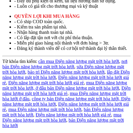
- Đầy đủ phụ kiện đi kèm, tài liệu hướng dẫn sử dụng.
- Luôn có giá tốt cho thương mại và kỹ thuật
QUYỀN LỢI KHI MUA HÀNG
- Có ship COD toàn quốc.
- Kiểm tra sản phẩm tại nhà.
- Nhận hàng thanh toán tại nhà.
- Có lắp đặt tận nơi với chi phí thỏa thuận.
- Miễn phí giao hàng nội thành với đơn hàng > 3tr.
- Đăng ký thành viên để có cơ hội trở thành đại lý thân thiết.
Từ khóa tìm kiếm:
cần mua Điện năng lượng mặt trời hòa lưới
,
nơi
bán Điện năng lượng mặt trời hòa lưới
,
sửa Điện năng lượng mặt
trời hòa lưới
,
bảo trì Điện năng lượng mặt trời hòa lưới
,
lắp đặt Điện
năng lượng mặt trời hòa lưới
,
Điện năng lượng mặt trời hòa lưới giá
rẻ
,
Điện năng lượng mặt trời hòa lưới giá rẻ
,
mua Điện năng lượng
mặt trời hòa lưới,
ở đâu bán Điện năng lượng mặt trời hòa lưới
,
Điện
năng lượng mặt trời hòa lưới giá rẻ
,
mua Điện năng lượng mặt trời
hòa lưới ở đâu
,
công ty bán Điện năng lượng mặt trời hòa lưới,
Điện
năng lượng mặt trời hòa lưới
,
Điện năng lượng mặt trời hòa lưới giá
rẻ
,
mua Điện năng lượng mặt trời hòa lưới
,
bán Điện năng lượng
mặt trời hòa lưới
,
Điện năng lượng mặt trời hòa lưới giá rẻ
,
mua
Điện năng lượng mặt trời hòa lưới
,
bán Điện năng lượng mặt trời
hòa lưới