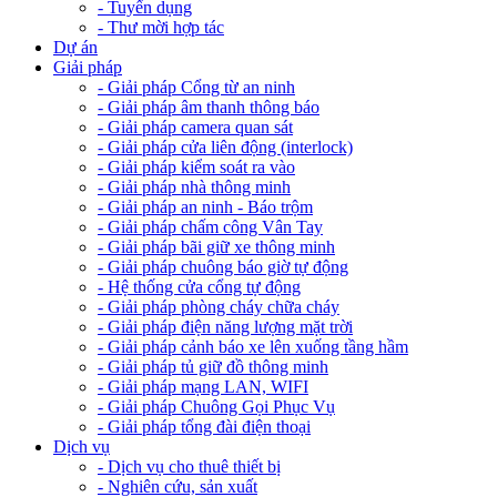
- Tuyển dụng
- Thư mời hợp tác
Dự án
Giải pháp
- Giải pháp Cổng từ an ninh
- Giải pháp âm thanh thông báo
- Giải pháp camera quan sát
- Giải pháp cửa liên động (interlock)
- Giải pháp kiểm soát ra vào
- Giải pháp nhà thông minh
- Giải pháp an ninh - Báo trộm
- Giải pháp chấm công Vân Tay
- Giải pháp bãi giữ xe thông minh
- Giải pháp chuông báo giờ tự động
- Hệ thống cửa cổng tự động
- Giải pháp phòng cháy chữa cháy
- Giải pháp điện năng lượng mặt trời
- Giải pháp cảnh báo xe lên xuống tầng hầm
- Giải pháp tủ giữ đồ thông minh
- Giải pháp mạng LAN, WIFI
- Giải pháp Chuông Gọi Phục Vụ
- Giải pháp tổng đài điện thoại
Dịch vụ
- Dịch vụ cho thuê thiết bị
- Nghiên cứu, sản xuất