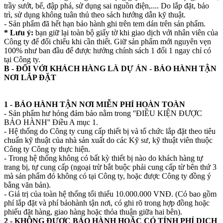
trầy sướt, bể, đập phá, sử dụng sai nguồn điện,.... Do lắp đặt, bảo
trì, sử dụng không tuân thủ theo sách hướng dẫn kỹ thuật.
- Sản phẩm đã hết hạn bảo hành ghi trên tem dán trên sản phẩm.
* Lưu ý:
bạn giữ lại toàn bộ giấy tờ khi giao dịch với nhân viên của
Công ty để đối chiếu khi cần thiết. Giữ sản phẩm mới nguyên vẹn
100% như ban đầu để được hưởng chính sách 1 đổi 1 ngay chỉ có
tại Công ty.
B - ĐỐI VỚI KHÁCH HÀNG LÀ DỰ ÁN - BẢO HÀNH TẬN
NƠI LẮP ĐẶT
1 - BẢO HÀNH TẬN NƠI MIỄN PHÍ HOÀN TOÀN
- Sản phẩm hư hỏng đảm bảo nằm trong ''ĐIỀU KIỆN ĐƯỢC
BẢO HÀNH'' Điều A mục 1.
- Hệ thống do Công ty cung cấp thiết bị và tổ chức lắp đặt theo tiêu
chuẩn kỹ thuật của nhà sản xuất do các Kỹ sư, kỹ thuật viên thuộc
Công ty Công ty thực hiện.
- Trong hệ thống không có bất kỳ thiết bị nào do khách hàng tự
trang bị, tự cung cấp (ngoại trừ bắt buộc phải cung cấp từ bên thứ 3
mà sản phẩm đó không có tại Công ty, hoặc được Công ty đồng ý
bằng văn bản).
- Giá trị của toàn hệ thống tối thiểu 10.000.000 VNĐ. (Có bao gồm
phí lắp đặt và phí bảohành tận nơi, có ghi rõ trong hợp đồng hoặc
phiếu đặt hàng, giao hàng hoặc thỏa thuận giữa hai bên).
2 - KHÔNG ĐƯỢC BẢO HÀNH HOẶC CÓ TÍNH PHÍ DỊCH