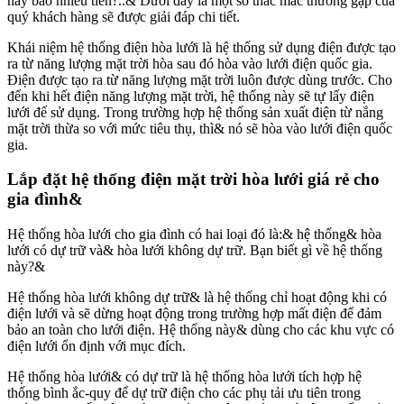
nay bao nhiêu tiền?..& Dưới đây là một số thắc mắc thường gặp của
quý khách hàng sẽ được giải đáp chi tiết.
Khái niệm hệ thống điện hòa lưới là hệ thống sử dụng điện được tạo
ra từ năng lượng mặt trời hòa sau đó hòa vào lưới điện quốc gia.
Điện được tạo ra từ năng lượng mặt trời luôn được dùng trước. Cho
đến khi hết điện năng lượng mặt trời, hệ thống này sẽ tự lấy điện
lưới để sử dụng. Trong trường hợp hệ thống sản xuất điện từ nắng
mặt trời thừa so với mức tiêu thụ, thì& nó sẽ hòa vào lưới điện quốc
gia.
Lắp đặt hệ thống điện mặt trời hòa lưới giá rẻ cho
gia đình&
Hệ thống hòa lưới cho gia đình có hai loại đó là:& hệ thống& hòa
lưới có dự trữ và& hòa lưới không dự trữ. Bạn biết gì về hệ thống
này?&
Hệ thống hòa lưới không dự trữ& là hệ thống chỉ hoạt động khi có
điện lưới và sẽ dừng hoạt động trong trường hợp mất điện để đảm
bảo an toàn cho lưới điện. Hệ thống này& dùng cho các khu vực có
điện lưới ổn định với mục đích.
Hệ thống hòa lưới& có dự trữ là hệ thống hòa lưới tích hợp hệ
thống bình ắc-quy để dự trữ điện cho các phụ tải ưu tiên trong