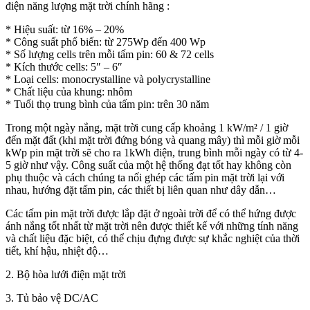
điện năng lượng mặt trời chính hãng :
* Hiệu suất: từ 16% – 20%
* Công suất phổ biến: từ 275Wp đến 400 Wp
* Số lượng cells trên mỗi tấm pin: 60 & 72 cells
* Kích thước cells: 5″ – 6″
* Loại cells: monocrystalline và polycrystalline
* Chất liệu của khung: nhôm
* Tuổi thọ trung bình của tấm pin: trên 30 năm
Trong một ngày nắng, mặt trời cung cấp khoảng 1 kW/m² / 1 giờ
đến mặt đất (khi mặt trời đứng bóng và quang mây) thì mỗi giờ mỗi
kWp pin mặt trời sẽ cho ra 1kWh điện, trung bình mỗi ngày có từ 4-
5 giờ như vậy. Công suất của một hệ thống đạt tốt hay không còn
phụ thuộc và cách chúng ta nối ghép các tấm pin mặt trời lại với
nhau, hướng đặt tấm pin, các thiết bị liên quan như dây dẫn…
Các tấm pin mặt trời được lắp đặt ở ngoài trời để có thể hứng được
ánh nắng tốt nhất từ mặt trời nên được thiết kế với những tính năng
và chất liệu đặc biệt, có thể chịu đựng được sự khắc nghiệt của thời
tiết, khí hậu, nhiệt độ…
2. Bộ hòa lưới điện mặt trời
3. Tủ bảo vệ DC/AC