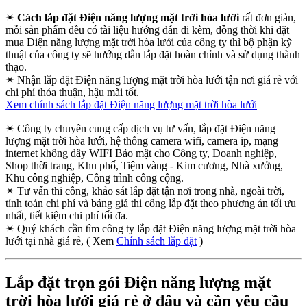
✴
Cách lắp đặt Điện năng lượng mặt trời hòa lưới
rất đơn giản,
mỗi sản phẩm đều có tài liệu hướng dẫn đi kèm, đồng thời khi đặt
mua Điện năng lượng mặt trời hòa lưới của công ty thì bộ phận kỹ
thuật của công ty sẽ hướng dẫn lắp đặt hoàn chỉnh và sử dụng thành
thạo.
✴
Nhận lắp đặt Điện năng lượng mặt trời hòa lưới tận nơi giá rẻ với
chi phí thỏa thuận, hậu mãi tốt.
Xem chính sách lắp đặt Điện năng lượng mặt trời hòa lưới
✴
Công ty chuyên cung cấp dịch vụ tư vấn, lắp đặt Điện năng
lượng mặt trời hòa lưới, hệ thống camera wifi, camera ip, mạng
internet không dây WIFI Bảo mật cho Công ty, Doanh nghiệp,
Shop thời trang, Khu phố, Tiệm vàng - Kim cương, Nhà xưởng,
Khu công nghiệp, Công trình công cộng.
✴
Tư vấn thi công, khảo sát lắp đặt tận nơi trong nhà, ngoài trời,
tính toán chi phí và bảng giá thi công lắp đặt theo phương án tối ưu
nhất, tiết kiệm chi phí tối đa.
✴
Quý khách cần tìm công ty lắp đặt Điện năng lượng mặt trời hòa
lưới tại nhà giá rẻ, ( Xem
Chính sách lắp đặt
)
Lắp đặt trọn gói Điện năng lượng mặt
trời hòa lưới giá rẻ ở đâu và cần yêu cầu