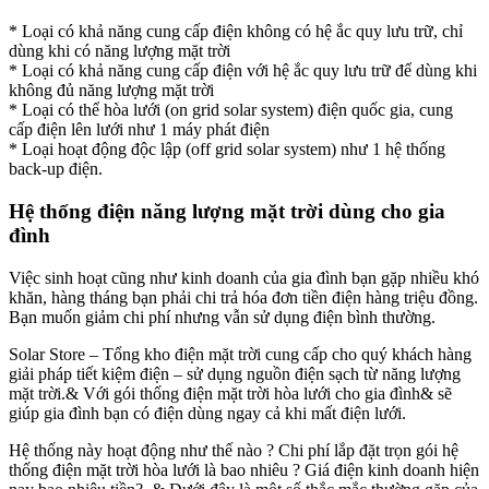
* Loại có khả năng cung cấp điện không có hệ ắc quy lưu trữ, chỉ
dùng khi có năng lượng mặt trời
* Loại có khả năng cung cấp điện với hệ ắc quy lưu trữ để dùng khi
không đủ năng lượng mặt trời
* Loại có thể hòa lưới (on grid solar system) điện quốc gia, cung
cấp điện lên lưới như 1 máy phát điện
* Loại hoạt động độc lập (off grid solar system) như 1 hệ thống
back-up điện.
Hệ thống điện năng lượng mặt trời dùng cho gia
đình
Việc sinh hoạt cũng như kinh doanh của gia đình bạn gặp nhiều khó
khăn, hàng tháng bạn phải chi trả hóa đơn tiền điện hàng triệu đồng.
Bạn muốn giảm chi phí nhưng vẫn sử dụng điện bình thường.
Solar Store – Tổng kho điện mặt trời cung cấp cho quý khách hàng
giải pháp tiết kiệm điện – sử dụng nguồn điện sạch từ năng lượng
mặt trời.& Với gói thống điện mặt trời hòa lưới cho gia đình& sẽ
giúp gia đình bạn có điện dùng ngay cả khi mất điện lưới.
Hệ thống này hoạt động như thế nào ? Chi phí lắp đặt trọn gói hệ
thống điện mặt trời hòa lưới là bao nhiêu ? Giá điện kinh doanh hiện