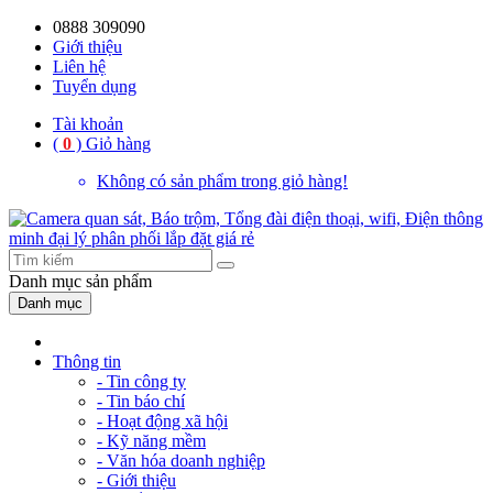
0888 309090
59%
20%
13%
18%
10%
28%
21%
Giới thiệu
Liên hệ
OFF
OFF
OFF
OFF
OFF
OFF
OFF
Tuyển dụng
Tài khoản
(
0
)
Giỏ hàng
Không có sản phẩm trong giỏ hàng!
Danh mục
sản phẩm
Danh mục
Thông tin
- Tin công ty
- Tin báo chí
- Hoạt động xã hội
- Kỹ năng mềm
- Văn hóa doanh nghiệp
- Giới thiệu