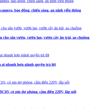
amera, báo động, chiếu sáng, an ninh viễn thông
n cho sân vườn, vườn lan, vườn cây ăn trái, ao chuồng
i nhanh hơn giành quyền trả lời
C03, có pin dự phòng, cắm điện 220V, lắp nổi