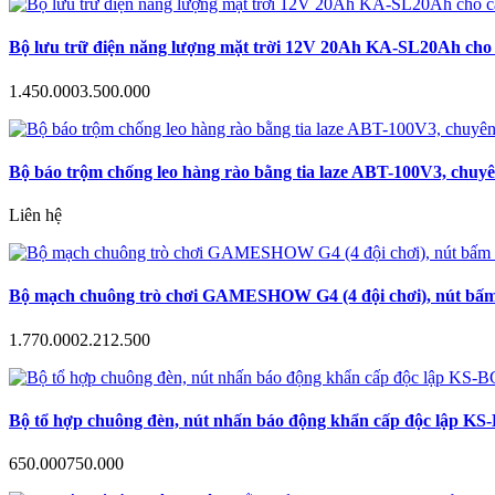
Bộ lưu trữ điện năng lượng mặt trời 12V 20Ah KA-SL20Ah cho c
1.450.000
3.500.000
Bộ báo trộm chống leo hàng rào bằng tia laze ABT-100V3, chuyê
Liên hệ
Bộ mạch chuông trò chơi GAMESHOW G4 (4 đội chơi), nút bấm a
1.770.000
2.212.500
Bộ tổ hợp chuông đèn, nút nhấn báo động khẩn cấp độc lập KS-B
650.000
750.000