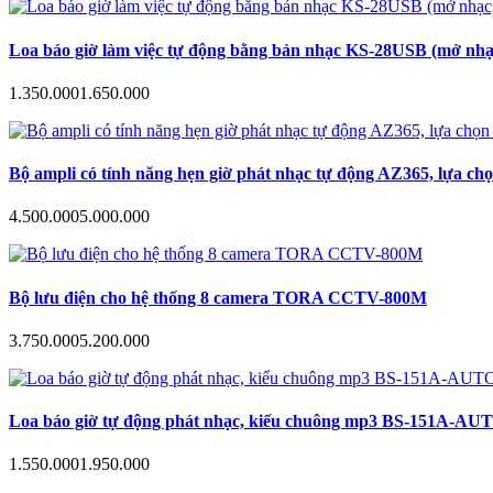
Loa báo giờ làm việc tự động bằng bản nhạc KS-28USB (mở nhạc
1.350.000
1.650.000
Bộ ampli có tính năng hẹn giờ phát nhạc tự động AZ365, lựa ch
4.500.000
5.000.000
Bộ lưu điện cho hệ thống 8 camera TORA CCTV-800M
3.750.000
5.200.000
Loa báo giờ tự động phát nhạc, kiểu chuông mp3 BS-151A-AUTO hẹn
1.550.000
1.950.000