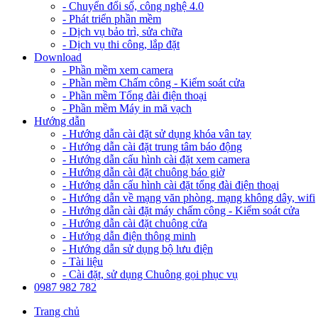
- Chuyển đổi số, công nghệ 4.0
- Phát triển phần mềm
- Dịch vụ bảo trì, sửa chữa
- Dịch vụ thi công, lắp đặt
Download
- Phần mềm xem camera
- Phần mềm Chấm công - Kiểm soát cửa
- Phần mềm Tổng đài điện thoại
- Phần mềm Máy in mã vạch
Hướng dẫn
- Hướng dẫn cài đặt sử dụng khóa vân tay
- Hướng dẫn cài đặt trung tâm báo động
- Hướng dẫn cấu hình cài đặt xem camera
- Hướng dẫn cài đặt chuông báo giờ
- Hướng dẫn cấu hình cài đặt tổng đài điện thoại
- Hướng dẫn về mạng văn phòng, mạng không dây, wifi
- Hướng dẫn cài đặt máy chấm công - Kiểm soát cửa
- Hướng dẫn cài đặt chuông cửa
- Hướng dẫn điện thông minh
- Hướng dẫn sử dụng bộ lưu điện
- Tài liệu
- Cài đặt, sử dụng Chuông gọi phục vụ
0987 982 782
Trang chủ