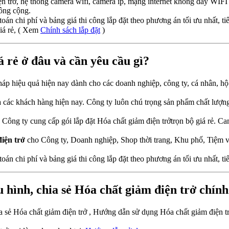
ện trở, hệ thống camera wifi, camera ip, mạng internet không dây WIF
ông cộng.
toán chi phí và bảng giá thi công lắp đặt theo phương án tối ưu nhất, tiế
giá rẻ, ( Xem
Chính sách lắp đặt
)
á rẻ ở đâu và cần yêu cầu gì?
 pháp hiệu quả hiện nay dành cho các doanh nghiệp, công ty, cá nhân, h
của các khách hàng hiện nay. Công ty luôn chú trọng sản phẩm chất lượ
ng ty cung cấp gói lắp đặt Hóa chất giảm điện trởtrọn bộ giá rẻ. Ca
điện trở
cho Công ty, Doanh nghiệp, Shop thời trang, Khu phố, Tiệm 
toán chi phí và bảng giá thi công lắp đặt theo phương án tối ưu nhất, tiế
 hình, chia sẻ Hóa chất giảm điện trở chín
ia sẻ Hóa chất giảm điện trở , Hướng dẫn sử dụng Hóa chất giảm điện t