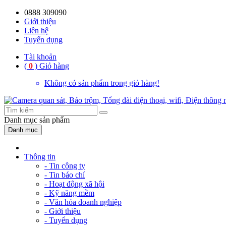
0888 309090
Giới thiệu
Liên hệ
Tuyển dụng
Tài khoản
(
0
)
Giỏ hàng
Không có sản phẩm trong giỏ hàng!
Danh mục
sản phẩm
Danh mục
Thông tin
- Tin công ty
- Tin báo chí
- Hoạt động xã hội
- Kỹ năng mềm
- Văn hóa doanh nghiệp
- Giới thiệu
- Tuyển dụng