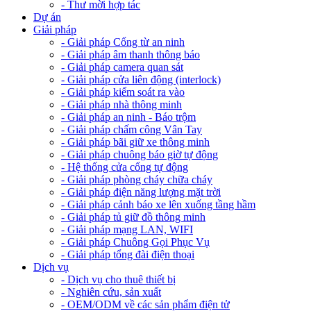
- Thư mời hợp tác
Dự án
Giải pháp
- Giải pháp Cổng từ an ninh
- Giải pháp âm thanh thông báo
- Giải pháp camera quan sát
- Giải pháp cửa liên động (interlock)
- Giải pháp kiểm soát ra vào
- Giải pháp nhà thông minh
- Giải pháp an ninh - Báo trộm
- Giải pháp chấm công Vân Tay
- Giải pháp bãi giữ xe thông minh
- Giải pháp chuông báo giờ tự động
- Hệ thống cửa cổng tự động
- Giải pháp phòng cháy chữa cháy
- Giải pháp điện năng lượng mặt trời
- Giải pháp cảnh báo xe lên xuống tầng hầm
- Giải pháp tủ giữ đồ thông minh
- Giải pháp mạng LAN, WIFI
- Giải pháp Chuông Gọi Phục Vụ
- Giải pháp tổng đài điện thoại
Dịch vụ
- Dịch vụ cho thuê thiết bị
- Nghiên cứu, sản xuất
- OEM/ODM về các sản phẩm điện tử