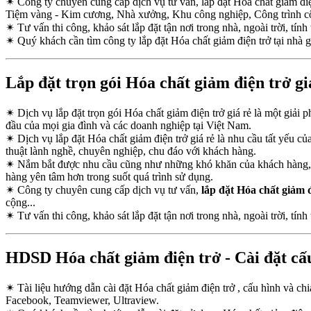
✴
Công ty chuyên cung cấp dịch vụ tư vấn, lắp đặt Hóa chất giảm đi
Tiệm vàng - Kim cương, Nhà xưởng, Khu công nghiệp, Công trình c
✴
Tư vấn thi công, khảo sát lắp đặt tận nơi trong nhà, ngoài trời, tính 
✴
Quý khách cần tìm công ty lắp đặt Hóa chất giảm điện trở tại nhà 
Lắp đặt trọn gói Hóa chất giảm điện trở gi
✴
Dịch vụ lắp đặt trọn gói Hóa chất giảm điện trở giá rẻ là một giải
đầu của mọi gia đình và các doanh nghiệp tại Việt Nam.
✴
Dịch vụ lắp đặt Hóa chất giảm điện trở giá rẻ là nhu cầu tất yếu 
thuật lành nghề, chuyên nghiệp, chu đáo với khách hàng.
✴
Nắm bắt được nhu cầu cũng như những khó khăn của khách hàng, Cô
hàng yên tâm hơn trong suốt quá trình sử dụng.
✴
Công ty chuyên cung cấp dịch vụ tư vấn,
lắp đặt Hóa chất giảm 
cộng...
✴
Tư vấn thi công, khảo sát lắp đặt tận nơi trong nhà, ngoài trời, tính 
HDSD Hóa chất giảm điện trở - Cài đặt cấu
✴
Tài liệu hướng dẫn cài đặt Hóa chất giảm điện trở , cấu hình và ch
Facebook, Teamviewer, Ultraview.