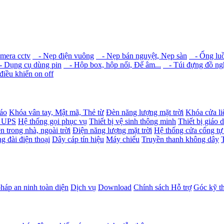
amera cctv
- Nẹp điện vuông
- Nẹp bán nguyệt, Nẹp sàn
- Ống luồ
 Dụng cụ dùng pin
- Hộp box, hộp nối, Đế âm...
- Túi đựng đồ ngh
iều khiển on off
báo
Khóa vân tay, Mật mã, Thẻ từ
Đèn năng lượng mặt trời
Khóa cửa li
- UPS
Hệ thống gọi phục vụ
Thiết bị vệ sinh thông minh
Thiết bị giáo 
n trong nhà, ngoài trời
Điện năng lượng mặt trời
Hệ thống cửa cổng tự
g đài điện thoại
Dây cáp tín hiệu
Máy chiếu
Truyền thanh không dây
pháp an ninh toàn diện
Dịch vụ
Download
Chính sách Hỗ trợ
Góc kỹ t