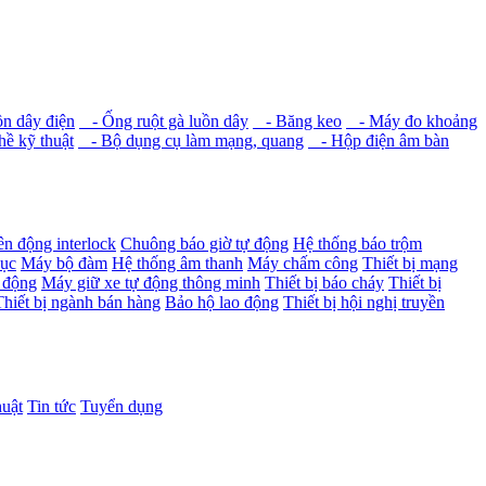
n dây điện
- Ống ruột gà luồn dây
- Băng keo
- Máy đo khoảng
ề kỹ thuật
- Bộ dụng cụ làm mạng, quang
- Hộp điện âm bàn
ên động interlock
Chuông báo giờ tự động
Hệ thống báo trộm
dục
Máy bộ đàm
Hệ thống âm thanh
Máy chấm công
Thiết bị mạng
 động
Máy giữ xe tự động thông minh
Thiết bị báo cháy
Thiết bị
Thiết bị ngành bán hàng
Bảo hộ lao động
Thiết bị hội nghị truyền
huật
Tin tức
Tuyển dụng