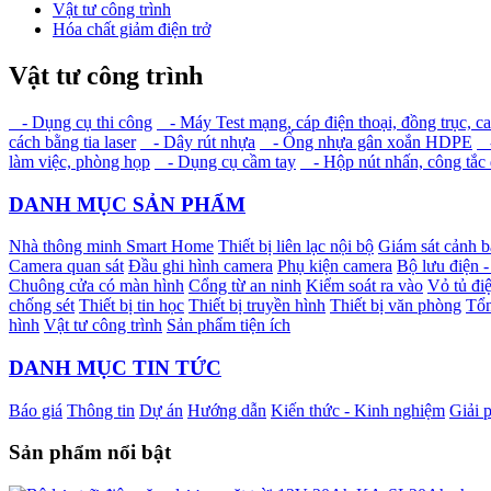
Vật tư công trình
Hóa chất giảm điện trở
Vật tư công trình
- Dụng cụ thi công
- Máy Test mạng, cáp điện thoại, đồng trục, c
cách bằng tia laser
- Dây rút nhựa
- Ống nhựa gân xoắn HDPE
-
làm việc, phòng họp
- Dụng cụ cầm tay
- Hộp nút nhấn, công tắc đ
DANH MỤC SẢN PHẨM
Nhà thông minh Smart Home
Thiết bị liên lạc nội bộ
Giám sát cảnh 
Camera quan sát
Đầu ghi hình camera
Phụ kiện camera
Bộ lưu điện 
Chuông cửa có màn hình
Cổng từ an ninh
Kiểm soát ra vào
Vỏ tủ điệ
chống sét
Thiết bị tin học
Thiết bị truyền hình
Thiết bị văn phòng
Tổn
hình
Vật tư công trình
Sản phẩm tiện ích
DANH MỤC TIN TỨC
Báo giá
Thông tin
Dự án
Hướng dẫn
Kiến thức - Kinh nghiệm
Giải 
Sản phẩm nổi bật