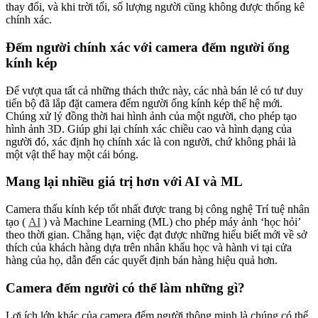
thay đổi, và khi trời tối, số lượng người cũng không được thống kê
chính xác.
Đếm người chính xác với camera đếm người ống
kính kép
Để vượt qua tất cả những thách thức này, các nhà bán lẻ có tư duy
tiến bộ đã lắp đặt camera đếm người ống kính kép thế hệ mới.
Chúng xử lý đồng thời hai hình ảnh của một người, cho phép tạo
hình ảnh 3D. Giúp ghi lại chính xác chiều cao và hình dạng của
người đó, xác định họ chính xác là con người, chứ không phải là
một vật thể hay một cái bóng.
Mang lại nhiều giá trị hơn với AI và ML
Camera thấu kính kép tốt nhất được trang bị công nghệ Trí tuệ nhân
tạo (
AI
) và Machine Learning (ML) cho phép máy ảnh ‘học hỏi’
theo thời gian. Chẳng hạn, việc đạt được những hiểu biết mới về sở
thích của khách hàng dựa trên nhân khẩu học và hành vi tại cửa
hàng của họ, dẫn đến các quyết định bán hàng hiệu quả hơn.
Camera đếm người có thể làm những gì?
Lợi ích lớn khác của camera đếm người thông minh là chúng có thể