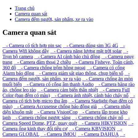
Trang chủ
Camera quan sát
Camera đếm người, sản phẩm, xe ra vào
Camera quan sát
- Camera có tích hợp pin sạc
- Camera dùng sim 3G 4G
-
Camera Wifi không dây
- Camera năng lượng mặt trời solar
-
Trọn bộ camera
- Camera AI cảnh báo chủ động
- Camera ngụy
trang
- Camera đàm thoại 2 chiều
- Camera Fisheye, Toàn cảnh,
360 độ
- Camera chống trộm hồng ngoại
- Camera có cổng
Alarm báo động
- Camera giám sát giao thông, chụp biển số
-
Camera đếm người, sản phẩm, xe ra vào
- Camera chống ăn mòn
muối biển
- Camera có cổng âm thanh Audio
- Camera hàng rào
ảo, chống leo rào
- Camera cảm biến thân nhiệt
- Camera Full
Color (ban đêm có màu)
- Camera ảnh nhiệt, cảnh báo cháy nổ
-
Camera có tích hợp micro thu âm
- Camera Starlight (ban đêm có
màu)
- Camera Accusense chống báo động giả
- Camera nhận
diện khuôn mặt
- Camera VisionCop
- Camera lắp trong kho
lạnh
- Camera chống ngược sáng
- Camera chống cháy nổ
-
Camera Speed Dome, PTZ, quay quét
- Camera HIKVISION
-
Camera ống kinh thay đổi tiêu cự
- Camera KBVISION
-
Camera GLOBAL
- Camera IMOU
- Camera DAHUA
-