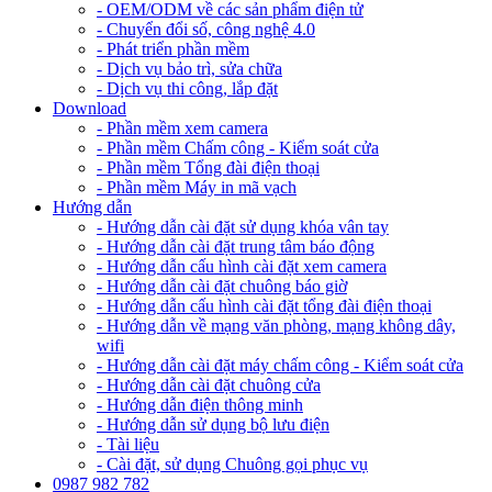
- OEM/ODM về các sản phẩm điện tử
- Chuyển đổi số, công nghệ 4.0
- Phát triển phần mềm
- Dịch vụ bảo trì, sửa chữa
- Dịch vụ thi công, lắp đặt
Download
- Phần mềm xem camera
- Phần mềm Chấm công - Kiểm soát cửa
- Phần mềm Tổng đài điện thoại
- Phần mềm Máy in mã vạch
Hướng dẫn
- Hướng dẫn cài đặt sử dụng khóa vân tay
- Hướng dẫn cài đặt trung tâm báo động
- Hướng dẫn cấu hình cài đặt xem camera
- Hướng dẫn cài đặt chuông báo giờ
- Hướng dẫn cấu hình cài đặt tổng đài điện thoại
- Hướng dẫn về mạng văn phòng, mạng không dây,
wifi
- Hướng dẫn cài đặt máy chấm công - Kiểm soát cửa
- Hướng dẫn cài đặt chuông cửa
- Hướng dẫn điện thông minh
- Hướng dẫn sử dụng bộ lưu điện
- Tài liệu
- Cài đặt, sử dụng Chuông gọi phục vụ
0987 982 782