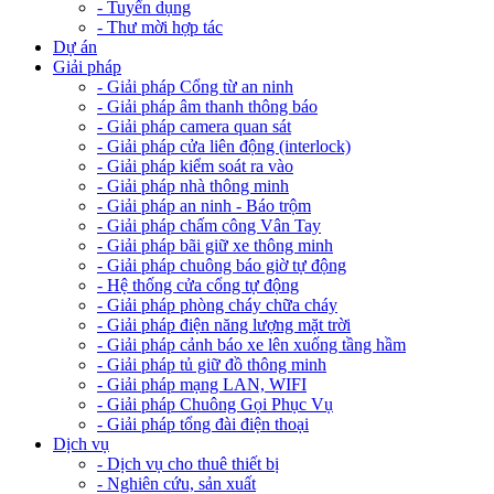
- Tuyển dụng
- Thư mời hợp tác
Dự án
Giải pháp
- Giải pháp Cổng từ an ninh
- Giải pháp âm thanh thông báo
- Giải pháp camera quan sát
- Giải pháp cửa liên động (interlock)
- Giải pháp kiểm soát ra vào
- Giải pháp nhà thông minh
- Giải pháp an ninh - Báo trộm
- Giải pháp chấm công Vân Tay
- Giải pháp bãi giữ xe thông minh
- Giải pháp chuông báo giờ tự động
- Hệ thống cửa cổng tự động
- Giải pháp phòng cháy chữa cháy
- Giải pháp điện năng lượng mặt trời
- Giải pháp cảnh báo xe lên xuống tầng hầm
- Giải pháp tủ giữ đồ thông minh
- Giải pháp mạng LAN, WIFI
- Giải pháp Chuông Gọi Phục Vụ
- Giải pháp tổng đài điện thoại
Dịch vụ
- Dịch vụ cho thuê thiết bị
- Nghiên cứu, sản xuất