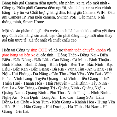
Bảng báo giá Camera đếm người, sản phẩm, xe ra vào mới nhất -
Công ty Phân phối Camera đếm người, sản phẩm, xe ra vào chính
hãng - Uy tín và Chất lượng hàng đầu: Bảng giá Camera WIFI, Đầu
ghi Camera IP, Phụ kiện camera, Switch PoE, Cáp mạng, Nhà
thông minh, Smart Home.
Một số sản phẩm thì giá trên website chỉ là tham khảo, niêm yết theo
quy định của hãng sản xuất. bạn cần phải đăng nhập mới nhìn thấy
giá bán thực tế, giá tốt nhất và chiết khấu cao.
Hiện tại Công ty
ship COD
và hỗ trợ
thanh toán chuyển khoản
và
giao hàng tại bến xe
đi các tỉnh.
: Đồng Tháp - Đồng Nai - Điện
Biên - Đắk Nông - Đắk Lắk - Cao Bằng - Cà Mau - Bình Thuận -
Bình Phước - Bình Dương - Bình Định - Bến Tre - Bắc Ninh - Bạc
Liêu - Bắc Kạn - Bắc Giang - Bà Rịa - Vũng Tàu - An Giang - Hà
Nội - Hải Phòng - Đà Nẵng - Cần Thơ - Phú Yên - Yên Bái - Vĩnh
Phúc - Vĩnh Long - Tuyên Quang - Trà Vinh - Tiền Giang - Thừa
Thiên Huế - Thanh Hóa - Thái Nguyên - Thái Bình - Tây Ninh -
Sơn La - Sóc Trăng - Quảng Trị - Quảng Ninh - Quảng Ngãi -
Quảng Nam - Quảng Bình - Phú Thọ - Ninh Thuận - Ninh Bình -
Nghệ An - Nam Định - Long An - Lào Cai - Lạng Sơn - Lâm
Đồng- Lai Châu - Kon Tum - Kiên Giang - Khánh Hòa - Hưng Yên
- Hòa Bình - Hậu Giang - Hải Dương - Hà Tĩnh - Hà Nam - Hà
Giang - Gia Lai.