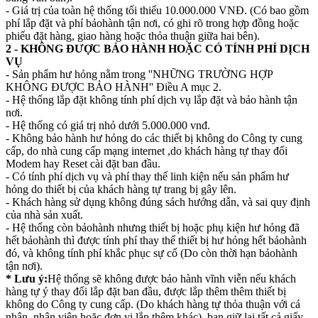
- Giá trị của toàn hệ thống tối thiểu 10.000.000 VNĐ. (Có bao gồm
phí lắp đặt và phí bảohành tận nơi, có ghi rõ trong hợp đồng hoặc
phiếu đặt hàng, giao hàng hoặc thỏa thuận giữa hai bên).
2 - KHÔNG ĐƯỢC BẢO HÀNH HOẶC CÓ TÍNH PHÍ DỊCH
VỤ
- Sản phẩm hư hỏng nằm trong ''NHỮNG TRƯỜNG HỢP
KHÔNG ĐƯỢC BẢO HÀNH'' Điều A mục 2.
- Hệ thống lắp đặt không tính phí dịch vụ lắp đặt và bảo hành tận
nơi.
- Hệ thống có giá trị nhỏ dưới 5.000.000 vnđ.
- Không bảo hành hư hỏng do các thiết bị không do Công ty cung
cấp, do nhà cung cấp mạng internet ,do khách hàng tự thay đổi
Modem hay Reset cài đặt ban đầu.
- Có tính phí dịch vụ và phí thay thế linh kiện nếu sản phẩm hư
hỏng do thiết bị của khách hàng tự trang bị gây lên.
- Khách hàng sử dụng không đúng sách hướng dẫn, và sai quy định
của nhà sản xuất.
- Hệ thống còn bảohành nhưng thiết bị hoặc phụ kiện hư hỏng đã
hết bảohành thì được tính phí thay thế thiết bị hư hỏng hết bảohành
đó, và không tính phí khắc phục sự cố (Do còn thời hạn bảohành
tận nơi).
* Lưu ý:
Hệ thống sẽ không được bảo hành vĩnh viễn nếu khách
hàng tự ý thay đổi lắp đặt ban đầu, được lắp thêm thêm thiết bị
không do Công ty cung cấp. (Do khách hàng tự thỏa thuận với cá
nhân, nhân viên hoặc đơn vị lắp thêm khác). bạn giữ lại tất cả giấy