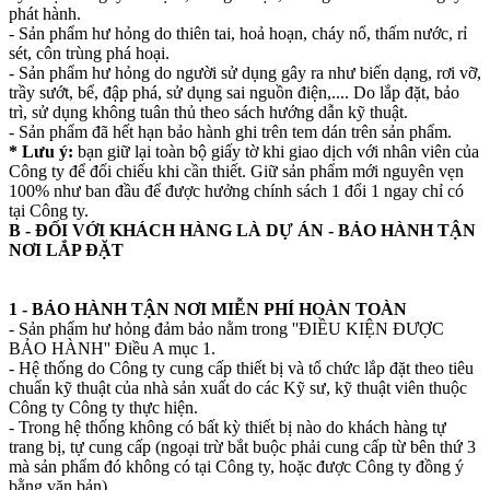
phát hành.
- Sản phẩm hư hỏng do thiên tai, hoả hoạn, cháy nổ, thấm nước, rỉ
sét, côn trùng phá hoại.
- Sản phẩm hư hỏng do người sử dụng gây ra như biến dạng, rơi vỡ,
trầy sướt, bể, đập phá, sử dụng sai nguồn điện,.... Do lắp đặt, bảo
trì, sử dụng không tuân thủ theo sách hướng dẫn kỹ thuật.
- Sản phẩm đã hết hạn bảo hành ghi trên tem dán trên sản phẩm.
* Lưu ý:
bạn giữ lại toàn bộ giấy tờ khi giao dịch với nhân viên của
Công ty để đối chiếu khi cần thiết. Giữ sản phẩm mới nguyên vẹn
100% như ban đầu để được hưởng chính sách 1 đổi 1 ngay chỉ có
tại Công ty.
B - ĐỐI VỚI KHÁCH HÀNG LÀ DỰ ÁN - BẢO HÀNH TẬN
NƠI LẮP ĐẶT
1 - BẢO HÀNH TẬN NƠI MIỄN PHÍ HOÀN TOÀN
- Sản phẩm hư hỏng đảm bảo nằm trong ''ĐIỀU KIỆN ĐƯỢC
BẢO HÀNH'' Điều A mục 1.
- Hệ thống do Công ty cung cấp thiết bị và tổ chức lắp đặt theo tiêu
chuẩn kỹ thuật của nhà sản xuất do các Kỹ sư, kỹ thuật viên thuộc
Công ty Công ty thực hiện.
- Trong hệ thống không có bất kỳ thiết bị nào do khách hàng tự
trang bị, tự cung cấp (ngoại trừ bắt buộc phải cung cấp từ bên thứ 3
mà sản phẩm đó không có tại Công ty, hoặc được Công ty đồng ý
bằng văn bản).