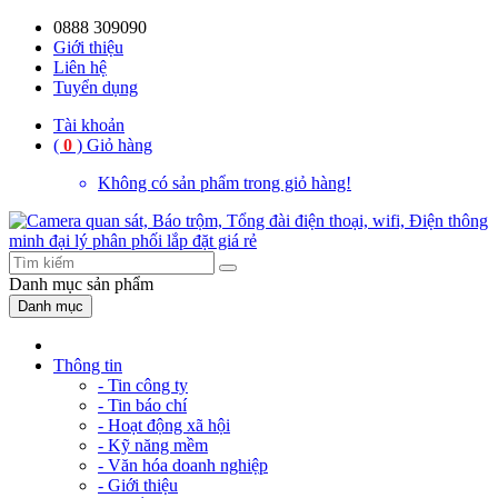
0888 309090
59%
20%
13%
18%
10%
28%
21%
Giới thiệu
Liên hệ
OFF
OFF
OFF
OFF
OFF
OFF
OFF
Tuyển dụng
Tài khoản
(
0
)
Giỏ hàng
Không có sản phẩm trong giỏ hàng!
Danh mục
sản phẩm
Danh mục
Thông tin
- Tin công ty
- Tin báo chí
- Hoạt động xã hội
- Kỹ năng mềm
- Văn hóa doanh nghiệp
- Giới thiệu