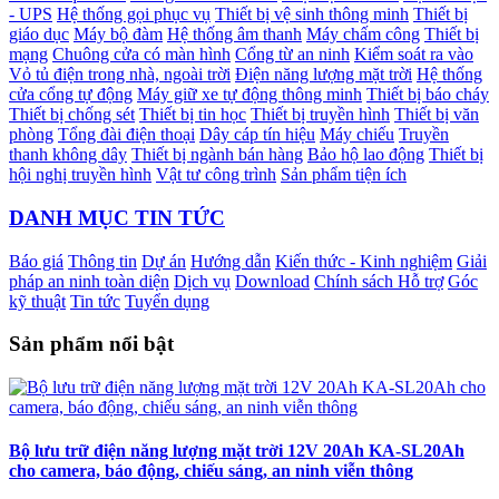
- UPS
Hệ thống gọi phục vụ
Thiết bị vệ sinh thông minh
Thiết bị
giáo dục
Máy bộ đàm
Hệ thống âm thanh
Máy chấm công
Thiết bị
mạng
Chuông cửa có màn hình
Cổng từ an ninh
Kiểm soát ra vào
Vỏ tủ điện trong nhà, ngoài trời
Điện năng lượng mặt trời
Hệ thống
cửa cổng tự động
Máy giữ xe tự động thông minh
Thiết bị báo cháy
Thiết bị chống sét
Thiết bị tin học
Thiết bị truyền hình
Thiết bị văn
phòng
Tổng đài điện thoại
Dây cáp tín hiệu
Máy chiếu
Truyền
thanh không dây
Thiết bị ngành bán hàng
Bảo hộ lao động
Thiết bị
hội nghị truyền hình
Vật tư công trình
Sản phẩm tiện ích
DANH MỤC TIN TỨC
Báo giá
Thông tin
Dự án
Hướng dẫn
Kiến thức - Kinh nghiệm
Giải
pháp an ninh toàn diện
Dịch vụ
Download
Chính sách Hỗ trợ
Góc
kỹ thuật
Tin tức
Tuyển dụng
Sản phẩm nổi bật
Bộ lưu trữ điện năng lượng mặt trời 12V 20Ah KA-SL20Ah
cho camera, báo động, chiếu sáng, an ninh viễn thông