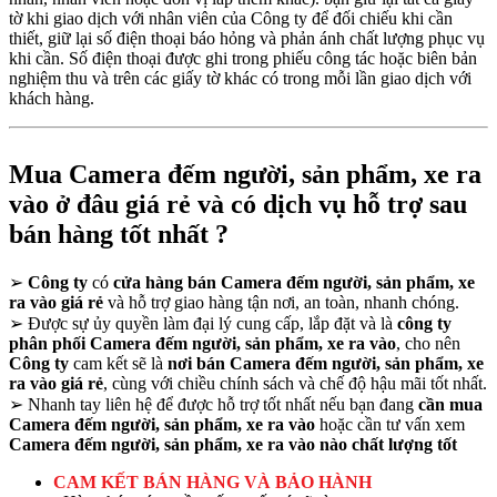
tờ khi giao dịch với nhân viên của Công ty để đối chiếu khi cần
thiết, giữ lại số điện thoại báo hỏng và phản ánh chất lượng phục vụ
khi cần. Số điện thoại được ghi trong phiếu công tác hoặc biên bản
nghiệm thu và trên các giấy tờ khác có trong mỗi lần giao dịch với
khách hàng.
Mua Camera đếm người, sản phẩm, xe ra
vào ở đâu giá rẻ và có dịch vụ hỗ trợ sau
bán hàng tốt nhất ?
➢
Công ty
có
cửa hàng bán Camera đếm người, sản phẩm, xe
ra vào giá rẻ
và hỗ trợ giao hàng tận nơi, an toàn, nhanh chóng.
➢
Được sự ủy quyền làm đại lý cung cấp, lắp đặt và là
công ty
phân phối Camera đếm người, sản phẩm, xe ra vào
, cho nên
Công ty
cam kết sẽ là
nơi bán Camera đếm người, sản phẩm, xe
ra vào giá rẻ
, cùng với chiều chính sách và chế độ hậu mãi tốt nhất.
➢
Nhanh tay liên hệ để được hỗ trợ tốt nhất nếu bạn đang
cần mua
Camera đếm người, sản phẩm, xe ra vào
hoặc cần tư vấn xem
Camera đếm người, sản phẩm, xe ra vào nào chất lượng tốt
CAM KẾT BÁN HÀNG VÀ BẢO HÀNH