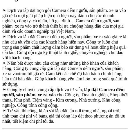
✴
Dịch vụ lắp đặt trọn gói Camera đếm người, sản phẩm, xe ra vào
giá rẻ là một giải pháp hiệu quả hiện nay dành cho các doanh
nghiệp, công ty, cá nhân, hộ gia đình… Camera đếm người, sản
phẩm, xe ra vào trở thành thiết bị ưa chuộng hàng đầu của mọi gia
đình và các doanh nghiệp tại Việt Nam.
✴
Dịch vụ lắp đặt Camera đếm người, sản phẩm, xe ra vào giá rẻ là
nhu cầu tất yếu của các khách hàng hiện nay. Công ty luôn chú
trọng sản phẩm chất lượng đảm bảo sử dụng và hoạt động hiệu quả
dài lâu. Cùng đội ngũ kỹ thuật lành nghề, chuyên nghiệp, chu đáo
với khách hàng.
✴
Nắm bắt được nhu cầu cũng như những khó khăn của khách
hàng, Công ty cung cấp gói lắp đặt Camera đếm người, sản phẩm,
xe ra vàotrọn bộ giá rẻ. Cam kết các chế độ bảo hành chính hãng,
hậu mãi hấp dẫn. Giúp khách hàng yên tâm hơn trong suốt quá trình
sử dụng.
✴
Công ty chuyên cung cấp dịch vụ tư vấn,
lắp đặt Camera đếm
người, sản phẩm, xe ra vào
cho Công ty, Doanh nghiệp, Shop thời
trang, Khu phố, Tiệm vàng - Kim cương, Nhà xưởng, Khu công
nghiệp, Công trình công cộng...
✴
Tư vấn thi công, khảo sát lắp đặt tận nơi trong nhà, ngoài trời,
tính toán chi phí và bảng giá thi công lắp đặt theo phương án tối ưu
nhất, tiết kiệm chi phí tối đa.