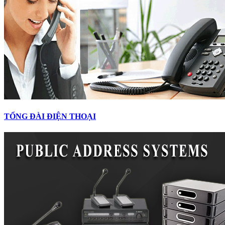
TỔNG ĐÀI ĐIỆN THOẠI