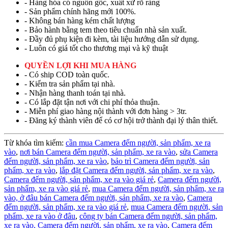
- Hàng hóa có nguồn gốc, xuất xứ rõ ràng
- Sản phẩm chính hãng mới 100%.
- Không bán hàng kém chất lượng
- Bảo hành bằng tem theo tiêu chuẩn nhà sản xuất.
- Đầy đủ phụ kiện đi kèm, tài liệu hướng dẫn sử dụng.
- Luôn có giá tốt cho thương mại và kỹ thuật
QUYỀN LỢI KHI MUA HÀNG
- Có ship COD toàn quốc.
- Kiểm tra sản phẩm tại nhà.
- Nhận hàng thanh toán tại nhà.
- Có lắp đặt tận nơi với chi phí thỏa thuận.
- Miễn phí giao hàng nội thành với đơn hàng > 3tr.
- Đăng ký thành viên để có cơ hội trở thành đại lý thân thiết.
Từ khóa tìm kiếm:
cần mua Camera đếm người, sản phẩm, xe ra
vào
,
nơi bán Camera đếm người, sản phẩm, xe ra vào
,
sửa Camera
đếm người, sản phẩm, xe ra vào
,
bảo trì Camera đếm người, sản
phẩm, xe ra vào
,
lắp đặt Camera đếm người, sản phẩm, xe ra vào
,
Camera đếm người, sản phẩm, xe ra vào giá rẻ
,
Camera đếm người,
sản phẩm, xe ra vào giá rẻ
,
mua Camera đếm người, sản phẩm, xe ra
vào,
ở đâu bán Camera đếm người, sản phẩm, xe ra vào
,
Camera
đếm người, sản phẩm, xe ra vào giá rẻ
,
mua Camera đếm người, sản
phẩm, xe ra vào ở đâu
,
công ty bán Camera đếm người, sản phẩm,
xe ra vào,
Camera đếm người, sản phẩm, xe ra vào
,
Camera đếm