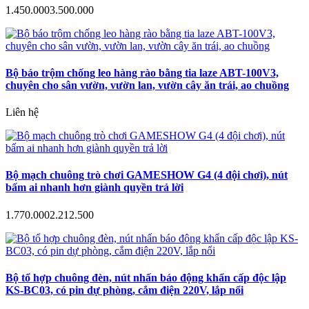
1.450.000
3.500.000
Bộ báo trộm chống leo hàng rào bằng tia laze ABT-100V3,
chuyên cho sân vườn, vườn lan, vườn cây ăn trái, ao chuồng
Liên hệ
Bộ mạch chuông trò chơi GAMESHOW G4 (4 đội chơi), nút
bấm ai nhanh hơn giành quyền trả lời
1.770.000
2.212.500
Bộ tổ hợp chuông đèn, nút nhấn báo động khẩn cấp độc lập
KS-BC03, có pin dự phòng, cắm điện 220V, lắp nổi