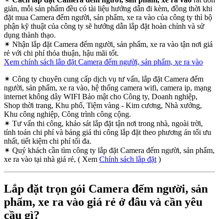
giản, mỗi sản phẩm đều có tài liệu hướng dẫn đi kèm, đồng thời khi
đặt mua Camera đếm người, sản phẩm, xe ra vào của công ty thì bộ
phận kỹ thuật của công ty sẽ hướng dẫn lắp đặt hoàn chỉnh và sử
dụng thành thạo.
✴
Nhận lắp đặt Camera đếm người, sản phẩm, xe ra vào tận nơi giá
rẻ với chi phí thỏa thuận, hậu mãi tốt.
Xem chính sách lắp đặt Camera đếm người, sản phẩm, xe ra vào
✴
Công ty chuyên cung cấp dịch vụ tư vấn, lắp đặt Camera đếm
người, sản phẩm, xe ra vào, hệ thống camera wifi, camera ip, mạng
internet không dây WIFI Bảo mật cho Công ty, Doanh nghiệp,
Shop thời trang, Khu phố, Tiệm vàng - Kim cương, Nhà xưởng,
Khu công nghiệp, Công trình công cộng.
✴
Tư vấn thi công, khảo sát lắp đặt tận nơi trong nhà, ngoài trời,
tính toán chi phí và bảng giá thi công lắp đặt theo phương án tối ưu
nhất, tiết kiệm chi phí tối đa.
✴
Quý khách cần tìm công ty lắp đặt Camera đếm người, sản phẩm,
xe ra vào tại nhà giá rẻ, ( Xem
Chính sách lắp đặt
)
Lắp đặt trọn gói Camera đếm người, sản
phẩm, xe ra vào giá rẻ ở đâu và cần yêu
cầu gì?