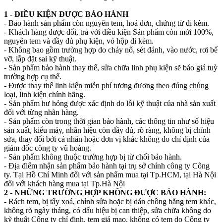
1 - ĐIỀU KIỆN ĐƯỢC BẢO HÀNH
- Bảo hành sản phẩm còn nguyên tem, hoá đơn, chứng từ đi kèm.
- Khách hàng được đổi, trả với điều kiện Sản phẩm còn mới 100%,
nguyên tem và đầy đủ phụ kiện, vỏ hộp đi kèm.
- Không bao gồm trường hợp do cháy nổ, sét đánh, vào nước, rơi bể
vỡ, lắp đặt sai kỹ thuật.
- Sản phẩm bảo hành thay thế, sửa chữa linh phụ kiện sẽ báo giá tuỳ
trường hợp cụ thể.
- Được thay thế linh kiện miễn phí tương đương theo đúng chủng
loại, linh kiện chính hãng.
- Sản phẩm hư hỏng được xác định do lỗi kỹ thuật của nhà sản xuất
đối với từng nhãn hàng.
- Sản phẩm còn trong thời gian bảo hành, các thông tin như số hiệu
sản xuất, kiểu máy, nhãn hiệu còn đầy đủ, rõ ràng, không bị chỉnh
sửa, thay đổi bởi cá nhân hoặc đơn vị khác không do chỉ định của
giám đốc công ty vũ hoàng.
- Sản phẩm không thuộc trường hợp bị từ chối bảo hành.
- Địa điểm nhận sản phẩm bảo hành tại trụ sở chính công ty Công
ty. Tại Hồ Chí Minh đối với sản phẩm mua tại Tp.HCM, tại Hà Nội
đối với khách hàng mua tại Tp.Hà Nội
2 - NHỮNG TRƯỜNG HỢP KHÔNG ĐƯỢC BẢO HÀNH:
- Rách tem, bị tẩy xoá, chỉnh sửa hoặc bị dán chồng bằng tem khác,
không rõ ngày tháng, có dấu hiệu bị can thiệp, sửa chữa không do
kỹ thuật Công ty chỉ định, tem giả mạo, không có tem do Công ty