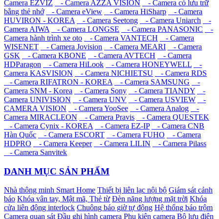
Camera EZVIZ
- Camera AZZA VISION
- Camera có lưu trữ
bằng thẻ nhớ
- Camera eView
- Camera HiSharp
- Camera
HUVIRON - KOREA
- Camera Seetong
- Camera Uniarch
-
Camera AIWA
- Camera LONGSE
- Camera PANASONIC
-
Camera hành trình xe oto
- Camera VANTECH
- Camera
WISENET
- Camera Jovision
- Camera MEARI
- Camera
GSK
- Camera KBONE
- Camera AVTECH
- Camera
HDParagon
- Camera HiLook
- Camera HONEYWELL
-
Camera KASVISION
- Camera NICHIETSU
- Camera RDS
- Camera RIFATRON - KOREA
- Camera SAMSUNG
-
Camera SNM - Korea
- Camera Sony
- Camera TIANDY
-
Camera UNIVISION
- Camera UNV
- Camera USVIEW
-
CAMERA VISION
- Camera YooSee
- Camera Analog
-
Camera MIRACLEON
- Camera Pravis
- Camera QUESTEK
- Camera Cynix - KOREA
- Camera EZ-IP
- Camera CNB
Hàn Quốc
- Camera ESCORT
- Camera FUHO
- Camera
HDPRO
- Camera Keeper
- Camera LILIN
- Camera Pilass
- Camera Sanvitek
DANH MỤC SẢN PHẨM
Nhà thông minh Smart Home
Thiết bị liên lạc nội bộ
Giám sát cảnh
báo
Khóa vân tay, Mật mã, Thẻ từ
Đèn năng lượng mặt trời
Khóa
cửa liên động interlock
Chuông báo giờ tự động
Hệ thống báo trộm
Camera quan sát
Đầu ghi hình camera
Phụ kiện camera
Bộ lưu điện