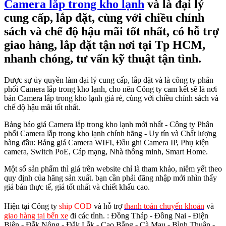
Camera lắp trong kho lạnh
và là đại lý
cung cấp, lắp đặt, cùng với chiều chính
sách và chế độ hậu mãi tốt nhất, có hỗ trợ
giao hàng, lắp đặt tận nơi tại Tp HCM,
nhanh chóng, tư vấn kỹ thuật tận tình.
Được sự ủy quyền làm đại lý cung cấp, lắp đặt và là công ty phân
phối Camera lắp trong kho lạnh, cho nên Công ty cam kết sẽ là nơi
bán Camera lắp trong kho lạnh giá rẻ, cùng với chiều chính sách và
chế độ hậu mãi tốt nhất.
Bảng báo giá Camera lắp trong kho lạnh mới nhất - Công ty Phân
phối Camera lắp trong kho lạnh chính hãng - Uy tín và Chất lượng
hàng đầu: Bảng giá Camera WIFI, Đầu ghi Camera IP, Phụ kiện
camera, Switch PoE, Cáp mạng, Nhà thông minh, Smart Home.
Một số sản phẩm thì giá trên website chỉ là tham khảo, niêm yết theo
quy định của hãng sản xuất. bạn cần phải đăng nhập mới nhìn thấy
giá bán thực tế, giá tốt nhất và chiết khấu cao.
Hiện tại Công ty
ship COD
và hỗ trợ
thanh toán chuyển khoản
và
giao hàng tại bến xe
đi các tỉnh.
: Đồng Tháp - Đồng Nai - Điện
Biên - Đắk Nông - Đắk Lắk - Cao Bằng - Cà Mau - Bình Thuận -