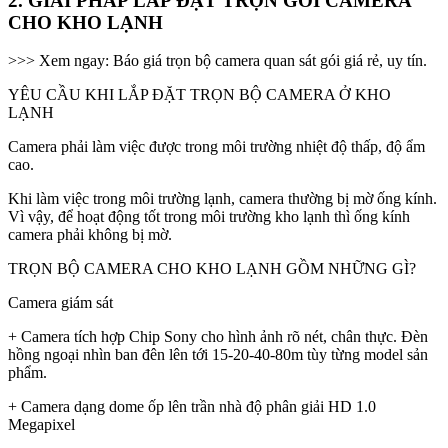
2. GIẢI PHÁP LẮP ĐẶT TRỌN GÓI CAMERA
CHO KHO LẠNH
>>> Xem ngay: Báo giá trọn bộ camera quan sát gói giá rẻ, uy tín.
YÊU CẦU KHI LẮP ĐẶT TRỌN BỘ CAMERA Ở KHO
LẠNH
Camera phải làm việc được trong môi trường nhiệt độ thấp, độ ẩm
cao.
Khi làm việc trong môi trường lạnh, camera thường bị mờ ống kính.
Vì vậy, để hoạt động tốt trong môi trường kho lạnh thì ống kính
camera phải không bị mờ.
TRỌN BỘ CAMERA CHO KHO LẠNH GỒM NHỮNG GÌ?
Camera giám sát
+ Camera tích hợp Chip Sony cho hình ảnh rõ nét, chân thực. Đèn
hồng ngoại nhìn ban đên lên tới 15-20-40-80m tùy từng model sản
phẩm.
+ Camera dạng dome ốp lên trần nhà độ phân giải HD 1.0
Megapixel