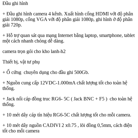
Đầu ghi hình
+ Đầu ghi hình camera 4 kênh. Xuất hình cổng HDMI với độ phân
giải 1080p, cổng VGA với độ phân giải 1080p, ghi hình ở độ phân
giải 720p.
+ Hỗ trợ quan sát qua mạng Internet bằng laptop, smartphone, tablet
một cách nhanh chóng dễ dàng.
camera trọn gói cho kho lanh-h2
Thiết bị, vật tư phụ
+ Ổ cứng chuyên dụng cho đầu ghi 500Gb.
+ Nguồn cung cấp 12VDC-1.000mA chất lượng tốt cho toàn hệ
thống.
+ Jack nối cáp đồng truc RG6- 5C ( Jack BNC + F5 ) cho toàn hệ
thống.
+ 10 mét dây cáp tín hiệu RG6-5C chất lượng tốt cho mỗi camera.
+ 10 mét dây nguồn CADIVI 2 x0.75 , lõi đồng 0,5mm, cách điện
tốt cho mỗi camera