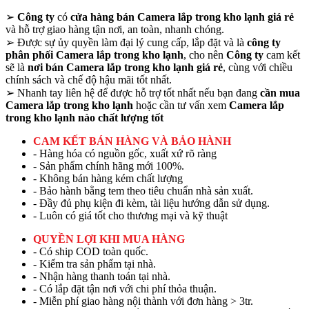
➢
Công ty
có
cửa hàng bán Camera lắp trong kho lạnh giá rẻ
và hỗ trợ giao hàng tận nơi, an toàn, nhanh chóng.
➢
Được sự ủy quyền làm đại lý cung cấp, lắp đặt và là
công ty
phân phối Camera lắp trong kho lạnh
, cho nên
Công ty
cam kết
sẽ là
nơi bán Camera lắp trong kho lạnh giá rẻ
, cùng với chiều
chính sách và chế độ hậu mãi tốt nhất.
➢
Nhanh tay liên hệ để được hỗ trợ tốt nhất nếu bạn đang
cần mua
Camera lắp trong kho lạnh
hoặc cần tư vấn xem
Camera lắp
trong kho lạnh nào chất lượng tốt
CAM KẾT BÁN HÀNG VÀ BẢO HÀNH
- Hàng hóa có nguồn gốc, xuất xứ rõ ràng
- Sản phẩm chính hãng mới 100%.
- Không bán hàng kém chất lượng
- Bảo hành bằng tem theo tiêu chuẩn nhà sản xuất.
- Đầy đủ phụ kiện đi kèm, tài liệu hướng dẫn sử dụng.
- Luôn có giá tốt cho thương mại và kỹ thuật
QUYỀN LỢI KHI MUA HÀNG
- Có ship COD toàn quốc.
- Kiểm tra sản phẩm tại nhà.
- Nhận hàng thanh toán tại nhà.
- Có lắp đặt tận nơi với chi phí thỏa thuận.
- Miễn phí giao hàng nội thành với đơn hàng > 3tr.