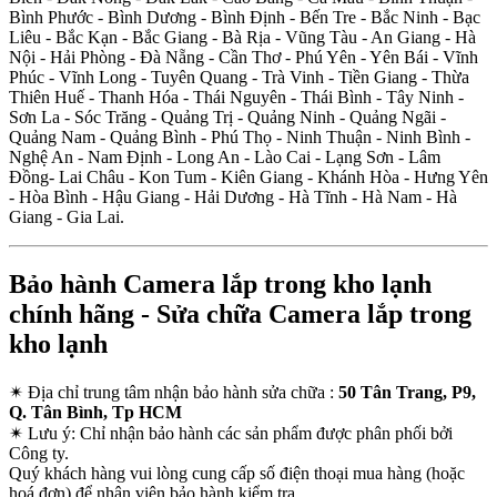
Bình Phước - Bình Dương - Bình Định - Bến Tre - Bắc Ninh - Bạc
Liêu - Bắc Kạn - Bắc Giang - Bà Rịa - Vũng Tàu - An Giang - Hà
Nội - Hải Phòng - Đà Nẵng - Cần Thơ - Phú Yên - Yên Bái - Vĩnh
Phúc - Vĩnh Long - Tuyên Quang - Trà Vinh - Tiền Giang - Thừa
Thiên Huế - Thanh Hóa - Thái Nguyên - Thái Bình - Tây Ninh -
Sơn La - Sóc Trăng - Quảng Trị - Quảng Ninh - Quảng Ngãi -
Quảng Nam - Quảng Bình - Phú Thọ - Ninh Thuận - Ninh Bình -
Nghệ An - Nam Định - Long An - Lào Cai - Lạng Sơn - Lâm
Đồng- Lai Châu - Kon Tum - Kiên Giang - Khánh Hòa - Hưng Yên
- Hòa Bình - Hậu Giang - Hải Dương - Hà Tĩnh - Hà Nam - Hà
Giang - Gia Lai.
Bảo hành Camera lắp trong kho lạnh
chính hãng - Sửa chữa Camera lắp trong
kho lạnh
✴
Địa chỉ trung tâm nhận bảo hành sửa chữa :
50 Tân Trang, P9,
Q. Tân Bình, Tp HCM
✴
Lưu ý:
Chỉ nhận bảo hành các sản phẩm được phân phối bởi
Công ty.
Quý khách hàng vui lòng cung cấp số điện thoại mua hàng (hoặc
hoá đơn) để nhân viên bảo hành kiểm tra.