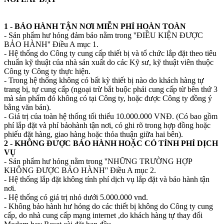
1 - BẢO HÀNH TẬN NƠI MIỄN PHÍ HOÀN TOÀN
- Sản phẩm hư hỏng đảm bảo nằm trong ''ĐIỀU KIỆN ĐƯỢC
BẢO HÀNH'' Điều A mục 1.
- Hệ thống do Công ty cung cấp thiết bị và tổ chức lắp đặt theo tiêu
chuẩn kỹ thuật của nhà sản xuất do các Kỹ sư, kỹ thuật viên thuộc
Công ty Công ty thực hiện.
- Trong hệ thống không có bất kỳ thiết bị nào do khách hàng tự
trang bị, tự cung cấp (ngoại trừ bắt buộc phải cung cấp từ bên thứ 3
mà sản phẩm đó không có tại Công ty, hoặc được Công ty đồng ý
bằng văn bản).
- Giá trị của toàn hệ thống tối thiểu 10.000.000 VNĐ. (Có bao gồm
phí lắp đặt và phí bảohành tận nơi, có ghi rõ trong hợp đồng hoặc
phiếu đặt hàng, giao hàng hoặc thỏa thuận giữa hai bên).
2 - KHÔNG ĐƯỢC BẢO HÀNH HOẶC CÓ TÍNH PHÍ DỊCH
VỤ
- Sản phẩm hư hỏng nằm trong ''NHỮNG TRƯỜNG HỢP
KHÔNG ĐƯỢC BẢO HÀNH'' Điều A mục 2.
- Hệ thống lắp đặt không tính phí dịch vụ lắp đặt và bảo hành tận
nơi.
- Hệ thống có giá trị nhỏ dưới 5.000.000 vnđ.
- Không bảo hành hư hỏng do các thiết bị không do Công ty cung
cấp, do nhà cung cấp mạng internet ,do khách hàng tự thay đổi