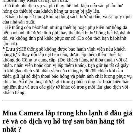
Modem hay Reset cài đặt ban đầu.
- Có tính phí dịch vụ và phí thay thế linh kiện nếu sản phẩm hư
hỏng do thiết bị của khách hàng tự trang bị gây lên.
- Khách hàng sử dụng không đúng sách hướng dẫn, và sai quy định
của nhà sản xuất.
- Hệ thống còn bảohành nhưng thiết bị hoặc phụ kiện hư hỏng đã
hết bảohành thì được tính phí thay thế thiết bị hư hỏng hết bảohành
đó, và không tính phí khắc phục sự cố (Do còn thời hạn bảohành
tận nơi).
* Lưu ý:
Hệ thống sẽ không được bảo hành vĩnh viễn nếu khách
hàng tự ý thay đổi lắp đặt ban đầu, được lắp thêm thêm thiết bị
không do Công ty cung cấp. (Do khách hàng tự thỏa thuận với cá
nhân, nhân viên hoặc đơn vị lắp thêm khác). bạn giữ lại tất cả giấy
tờ khi giao dịch với nhân viên của Công ty để đối chiếu khi cần
thiết, giữ lại số điện thoại báo hỏng và phản ánh chất lượng phục vụ
khi cần. Số điện thoại được ghi trong phiếu công tác hoặc biên bản
nghiệm thu và trên các giấy tờ khác có trong mỗi lần giao dịch với
khách hàng.
Mua Camera lắp trong kho lạnh ở đâu giá
rẻ và có dịch vụ hỗ trợ sau bán hàng tốt
nhất ?