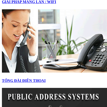
GIẢI PHÁP MẠNG LAN / WIFI
TỔNG ĐÀI ĐIỆN THOẠI