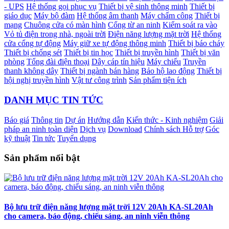
- UPS
Hệ thống gọi phục vụ
Thiết bị vệ sinh thông minh
Thiết bị
giáo dục
Máy bộ đàm
Hệ thống âm thanh
Máy chấm công
Thiết bị
mạng
Chuông cửa có màn hình
Cổng từ an ninh
Kiểm soát ra vào
Vỏ tủ điện trong nhà, ngoài trời
Điện năng lượng mặt trời
Hệ thống
cửa cổng tự động
Máy giữ xe tự động thông minh
Thiết bị báo cháy
Thiết bị chống sét
Thiết bị tin học
Thiết bị truyền hình
Thiết bị văn
phòng
Tổng đài điện thoại
Dây cáp tín hiệu
Máy chiếu
Truyền
thanh không dây
Thiết bị ngành bán hàng
Bảo hộ lao động
Thiết bị
hội nghị truyền hình
Vật tư công trình
Sản phẩm tiện ích
DANH MỤC TIN TỨC
Báo giá
Thông tin
Dự án
Hướng dẫn
Kiến thức - Kinh nghiệm
Giải
pháp an ninh toàn diện
Dịch vụ
Download
Chính sách Hỗ trợ
Góc
kỹ thuật
Tin tức
Tuyển dụng
Sản phẩm nổi bật
Bộ lưu trữ điện năng lượng mặt trời 12V 20Ah KA-SL20Ah
cho camera, báo động, chiếu sáng, an ninh viễn thông