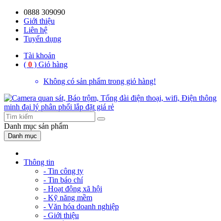
0888 309090
59%
20%
13%
18%
10%
28%
21%
Giới thiệu
Liên hệ
OFF
OFF
OFF
OFF
OFF
OFF
OFF
Tuyển dụng
Tài khoản
(
0
)
Giỏ hàng
Không có sản phẩm trong giỏ hàng!
Danh mục
sản phẩm
Danh mục
Thông tin
- Tin công ty
- Tin báo chí
- Hoạt động xã hội
- Kỹ năng mềm
- Văn hóa doanh nghiệp
- Giới thiệu