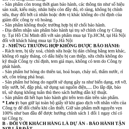
- Sản phẩm còn trong thời gian bảo hành, các thông tin như số hiệu
sản xuất, kiểu máy, nhãn hiệu còn đầy đủ, rõ ràng, không bị chỉnh
sửa, thay đổi bởi cá nhân hoặc đơn vị khác không do chỉ định của
giám đốc công ty vũ hoàng.
- Sản phẩm không thuộc trường hợp bị từ chối bảo hành.
- Địa điểm nhận sản phẩm bảo hành tại trụ sở chính công ty Công
ty. Tại Hồ Chí Minh đối với sản phẩm mua tại Tp.HCM, tại Hà Nội
đối với khách hàng mua tại Tp.Hà Nội
2 - NHỮNG TRƯỜNG HỢP KHÔNG ĐƯỢC BẢO HÀNH:
- Rách tem, bị tẩy xoá, chỉnh sửa hoặc bị dán chồng bằng tem khác,
không rõ ngày tháng, có dấu hiệu bị can thiệp, sửa chữa không do
kỹ thuật Công ty chỉ định, tem giả mạo, không có tem do Công ty
phát hành.
- Sản phẩm hư hỏng do thiên tai, hoả hoạn, cháy nổ, thấm nước, rỉ
sét, côn trùng phá hoại.
- Sản phẩm hư hỏng do người sử dụng gây ra như biến dạng, rơi vỡ,
trầy sướt, bể, đập phá, sử dụng sai nguồn điện,.... Do lắp đặt, bảo
trì, sử dụng không tuân thủ theo sách hướng dẫn kỹ thuật.
- Sản phẩm đã hết hạn bảo hành ghi trên tem dán trên sản phẩm.
* Lưu ý:
bạn giữ lại toàn bộ giấy tờ khi giao dịch với nhân viên của
Công ty để đối chiếu khi cần thiết. Giữ sản phẩm mới nguyên vẹn
100% như ban đầu để được hưởng chính sách 1 đổi 1 ngay chỉ có
tại Công ty.
B - ĐỐI VỚI KHÁCH HÀNG LÀ DỰ ÁN - BẢO HÀNH TẬN
NƠI LẮP ĐẶT