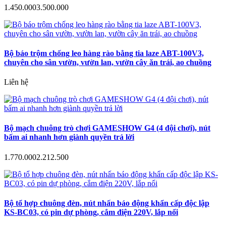
1.450.000
3.500.000
Bộ báo trộm chống leo hàng rào bằng tia laze ABT-100V3,
chuyên cho sân vườn, vườn lan, vườn cây ăn trái, ao chuồng
Liên hệ
Bộ mạch chuông trò chơi GAMESHOW G4 (4 đội chơi), nút
bấm ai nhanh hơn giành quyền trả lời
1.770.000
2.212.500
Bộ tổ hợp chuông đèn, nút nhấn báo động khẩn cấp độc lập
KS-BC03, có pin dự phòng, cắm điện 220V, lắp nổi