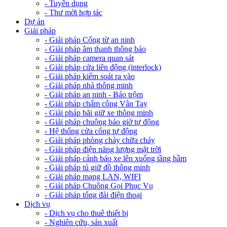
- Tuyển dụng
- Thư mời hợp tác
Dự án
Giải pháp
- Giải pháp Cổng từ an ninh
- Giải pháp âm thanh thông báo
- Giải pháp camera quan sát
- Giải pháp cửa liên động (interlock)
- Giải pháp kiểm soát ra vào
- Giải pháp nhà thông minh
- Giải pháp an ninh - Báo trộm
- Giải pháp chấm công Vân Tay
- Giải pháp bãi giữ xe thông minh
- Giải pháp chuông báo giờ tự động
- Hệ thống cửa cổng tự động
- Giải pháp phòng cháy chữa cháy
- Giải pháp điện năng lượng mặt trời
- Giải pháp cảnh báo xe lên xuống tầng hầm
- Giải pháp tủ giữ đồ thông minh
- Giải pháp mạng LAN, WIFI
- Giải pháp Chuông Gọi Phục Vụ
- Giải pháp tổng đài điện thoại
Dịch vụ
- Dịch vụ cho thuê thiết bị
- Nghiên cứu, sản xuất