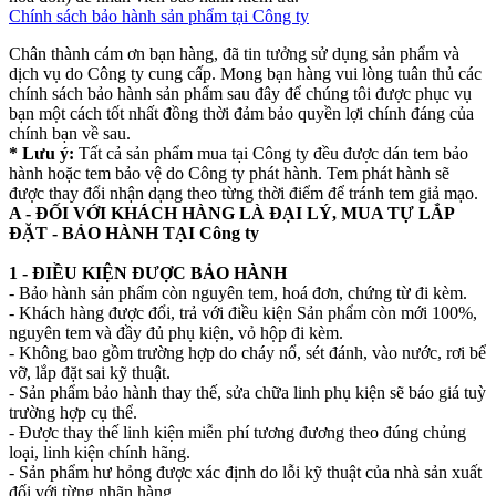
Chính sách bảo hành sản phẩm tại Công ty
Chân thành cám ơn bạn hàng, đã tin tưởng sử dụng sản phẩm và
dịch vụ do Công ty cung cấp. Mong bạn hàng vui lòng tuân thủ các
chính sách bảo hành sản phẩm sau đây để chúng tôi được phục vụ
bạn một cách tốt nhất đồng thời đảm bảo quyền lợi chính đáng của
chính bạn về sau.
* Lưu ý:
Tất cả sản phẩm mua tại Công ty đều được dán tem bảo
hành hoặc tem bảo vệ do Công ty phát hành. Tem phát hành sẽ
được thay đổi nhận dạng theo từng thời điểm để tránh tem giả mạo.
A - ĐỐI VỚI KHÁCH HÀNG LÀ ĐẠI LÝ, MUA TỰ LẮP
ĐẶT - BẢO HÀNH TẠI Công ty
1 - ĐIỀU KIỆN ĐƯỢC BẢO HÀNH
- Bảo hành sản phẩm còn nguyên tem, hoá đơn, chứng từ đi kèm.
- Khách hàng được đổi, trả với điều kiện Sản phẩm còn mới 100%,
nguyên tem và đầy đủ phụ kiện, vỏ hộp đi kèm.
- Không bao gồm trường hợp do cháy nổ, sét đánh, vào nước, rơi bể
vỡ, lắp đặt sai kỹ thuật.
- Sản phẩm bảo hành thay thế, sửa chữa linh phụ kiện sẽ báo giá tuỳ
trường hợp cụ thể.
- Được thay thế linh kiện miễn phí tương đương theo đúng chủng
loại, linh kiện chính hãng.
- Sản phẩm hư hỏng được xác định do lỗi kỹ thuật của nhà sản xuất
đối với từng nhãn hàng.