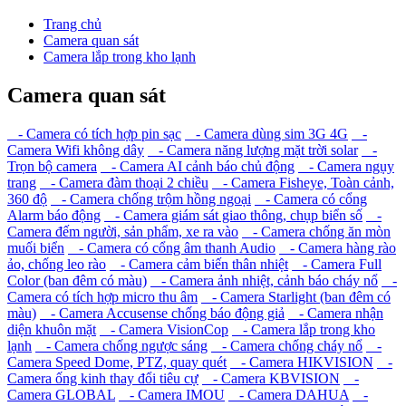
Trang chủ
Camera quan sát
Camera lắp trong kho lạnh
Camera quan sát
- Camera có tích hợp pin sạc
- Camera dùng sim 3G 4G
-
Camera Wifi không dây
- Camera năng lượng mặt trời solar
-
Trọn bộ camera
- Camera AI cảnh báo chủ động
- Camera ngụy
trang
- Camera đàm thoại 2 chiều
- Camera Fisheye, Toàn cảnh,
360 độ
- Camera chống trộm hồng ngoại
- Camera có cổng
Alarm báo động
- Camera giám sát giao thông, chụp biển số
-
Camera đếm người, sản phẩm, xe ra vào
- Camera chống ăn mòn
muối biển
- Camera có cổng âm thanh Audio
- Camera hàng rào
ảo, chống leo rào
- Camera cảm biến thân nhiệt
- Camera Full
Color (ban đêm có màu)
- Camera ảnh nhiệt, cảnh báo cháy nổ
-
Camera có tích hợp micro thu âm
- Camera Starlight (ban đêm có
màu)
- Camera Accusense chống báo động giả
- Camera nhận
diện khuôn mặt
- Camera VisionCop
- Camera lắp trong kho
lạnh
- Camera chống ngược sáng
- Camera chống cháy nổ
-
Camera Speed Dome, PTZ, quay quét
- Camera HIKVISION
-
Camera ống kinh thay đổi tiêu cự
- Camera KBVISION
-
Camera GLOBAL
- Camera IMOU
- Camera DAHUA
-