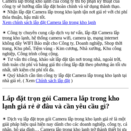
Camera lắp trong kho lạnh của công ty thì bộ phận kỹ thuật của
công ty sẽ hướng dẫn lắp đặt hoàn chỉnh và sử dụng thành thạo.
✴
Nhận lắp đặt Camera lắp trong kho lạnh tận nơi giá rẻ với chi phí
thỏa thuận, hậu mãi tốt.
Xem chính sách lắp đặt Camera lắp trong kho lạnh
✴
Công ty chuyên cung cấp dịch vụ tư vấn, lắp đặt Camera lắp
trong kho lạnh, hệ thống camera wifi, camera ip, mạng internet
không dây WIFI Bảo mật cho Công ty, Doanh nghiệp, Shop thời
trang, Khu phố, Tiệm vàng - Kim cương, Nhà xưởng, Khu công
nghiệp, Công trình công cộng.
✴
Tư vấn thi công, khảo sát lắp đặt tận nơi trong nhà, ngoài trời,
tính toán chi phí và bảng giá thi công lắp đặt theo phương án tối ưu
nhất, tiết kiệm chi phí tối đa.
✴
Quý khách cần tìm công ty lắp đặt Camera lắp trong kho lạnh tại
nhà giá rẻ, ( Xem
Chính sách lắp đặt
)
Lắp đặt trọn gói Camera lắp trong kho
lạnh giá rẻ ở đâu và cần yêu cầu gì?
✴
Dịch vụ lắp đặt trọn gói Camera lắp trong kho lạnh giá rẻ là một
giải pháp hiệu quả hiện nay dành cho các doanh nghiệp, công ty, cá
nhân, hộ gia đình… Camera lắp trong kho lạnh trở thành thiết bị ưa