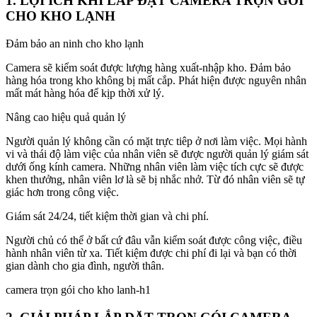
1. LỢI ÍCH KHI LẮP ĐẶT CAMERA TRỌN GÓI
CHO KHO LẠNH
Đảm bảo an ninh cho kho lạnh
Camera sẽ kiểm soát được lượng hàng xuất-nhập kho. Đảm bảo
hàng hóa trong kho không bị mất cắp. Phát hiện được nguyên nhân
mất mát hàng hóa để kịp thời xử lý.
Nâng cao hiệu quả quản lý
Người quản lý không cần có mặt trực tiêp ở nơi làm việc. Mọi hành
vi và thái độ làm việc của nhân viên sẽ được người quản lý giám sát
dưới ống kính camera. Những nhân viên làm việc tích cực sẽ được
khen thưởng, nhân viên lơ là sẽ bị nhắc nhở. Từ đó nhân viên sẽ tự
giác hơn trong công việc.
Giám sát 24/24, tiết kiệm thời gian và chi phí.
Người chủ có thể ở bất cứ đâu vẫn kiểm soát được công việc, điều
hành nhân viên từ xa. Tiết kiệm được chi phí đi lại và bạn có thời
gian dành cho gia đình, người thân.
camera trọn gói cho kho lanh-h1