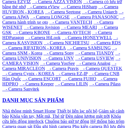
Camera EZVIZ
- Camera AZZA VISION
- Camera có lưu trữ
bằng thẻ nhớ
- Camera eView
- Camera HiSharp
- Camera
HUVIRON - KOREA
- Camera Seetong
- Camera Uniarch
-
Camera AIWA
- Camera LONGSE
- Camera PANASONIC
-
Camera hành trình xe oto
- Camera VANTECH
- Camera
WISENET
- Camera Jovision
- Camera MEARI
- Camera
GSK
- Camera KBONE
- Camera AVTECH
- Camera
HDParagon
- Camera HiLook
- Camera HONEYWELL
-
Camera KASVISION
- Camera NICHIETSU
- Camera RDS
- Camera RIFATRON - KOREA
- Camera SAMSUNG
-
Camera SNM - Korea
- Camera Sony
- Camera TIANDY
-
Camera UNIVISION
- Camera UNV
- Camera USVIEW
-
CAMERA VISION
- Camera YooSee
- Camera Analog
-
Camera MIRACLEON
- Camera Pravis
- Camera QUESTEK
- Camera Cynix - KOREA
- Camera EZ-IP
- Camera CNB
Hàn Quốc
- Camera ESCORT
- Camera FUHO
- Camera
HDPRO
- Camera Keeper
- Camera LILIN
- Camera Pilass
- Camera Sanvitek
DANH MỤC SẢN PHẨM
Nhà thông minh Smart Home
Thiết bị liên lạc nội bộ
Giám sát cảnh
báo
Khóa vân tay, Mật mã, Thẻ từ
Đèn năng lượng mặt trời
Khóa
cửa liên động interlock
Chuông báo giờ tự động
Hệ thống báo trộm
Camera quan sát
Đầu ghi hình camera
Phụ kiện camera
Bộ lưu điện