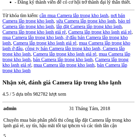
- Đăng ký thành viên để có cơ hội trở thành đại lý thân thiết.
Từ khóa tìm kiếm:
cần mua Camera lắp trong kho lạnh
,
nơi bán
Camera lắp trong kho lạnh
,
sửa Camera lắp trong kho lạnh
,
bảo trì
Camera lắp trong kho lạnh
,
lắp đặt Camera lắp trong kho lạnh
,
Camera lắp trong kho lạnh giá rẻ
,
Camera lắp trong kho lạnh giá rẻ
,
mua Camera lắp trong kho lạnh,
ở đâu bán Camera lắp trong kho
lạnh
,
Camera lắp trong kho lạnh giá rẻ
,
mua Camera lắp trong kho
lạnh ở đâu
,
công ty bán Camera lắp trong kho lạnh,
Camera lắp
trong kho lạnh
,
Camera lắp trong kho lạnh giá rẻ
,
mua Camera lắp
trong kho lạnh
,
bán Camera lắp trong kho lạnh
,
Camera lắp trong
kho lạnh giá rẻ
,
mua Camera lắp trong kho lạnh
,
bán Camera lắp
trong kho lạnh
Nhận xét, đánh giá Camera lắp trong kho lạnh
4.5
/
5
dựa trên
982782
lượt xem
admin
31 Tháng Tám, 2018
Chuyên mua bán phân phối thi công lắp đặt Camera lắp trong kho
lạnh giá rẻ, uy tín, hậu mãi tốt tại tphcm và các tỉnh lân cận
5