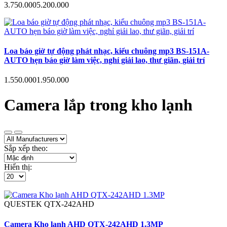
3.750.000
5.200.000
Loa báo giờ tự động phát nhạc, kiểu chuông mp3 BS-151A-
AUTO hẹn báo giờ làm việc, nghỉ giải lao, thư giãn, giải trí
1.550.000
1.950.000
Camera lắp trong kho lạnh
Sắp xếp theo:
Hiển thị:
QUESTEK
QTX-242AHD
Camera Kho lạnh AHD QTX-242AHD 1.3MP