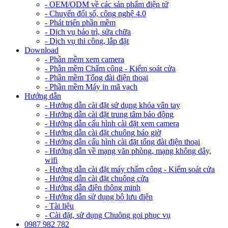
- OEM/ODM về các sản phẩm điện tử
- Chuyển đổi số, công nghệ 4.0
- Phát triển phần mềm
- Dịch vụ bảo trì, sửa chữa
- Dịch vụ thi công, lắp đặt
Download
- Phần mềm xem camera
- Phần mềm Chấm công - Kiểm soát cửa
- Phần mềm Tổng đài điện thoại
- Phần mềm Máy in mã vạch
Hướng dẫn
- Hướng dẫn cài đặt sử dụng khóa vân tay
- Hướng dẫn cài đặt trung tâm báo động
- Hướng dẫn cấu hình cài đặt xem camera
- Hướng dẫn cài đặt chuông báo giờ
- Hướng dẫn cấu hình cài đặt tổng đài điện thoại
- Hướng dẫn về mạng văn phòng, mạng không dây,
wifi
- Hướng dẫn cài đặt máy chấm công - Kiểm soát cửa
- Hướng dẫn cài đặt chuông cửa
- Hướng dẫn điện thông minh
- Hướng dẫn sử dụng bộ lưu điện
- Tài liệu
- Cài đặt, sử dụng Chuông gọi phục vụ
0987 982 782