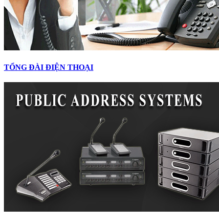
TỔNG ĐÀI ĐIỆN THOẠI