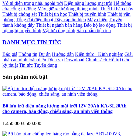
Vỏ tủ điện trong nhà, ngoài trời
Điện năng lượng mặt trời
Hệ thống
cửa cổng tự động
Máy giữ xe tự động thông minh
Thiết bị báo cháy
Thiết bị chống sét
Thiết bị tin học
Thiết bị truyền hình
Thiết bị văn
phòng
Tổng đài điện thoại
Dây cáp tín hiệu
Máy chiếu
Truyền
thanh không dây
Thiết bị ngành bán hàng
Bảo hộ lao động
Thiết bị
hội nghị truyền hình
Vật tư công trình
Sản phẩm tiện ích
DANH MỤC TIN TỨC
Báo giá
Thông tin
Dự án
Hướng dẫn
Kiến thức - Kinh nghiệm
Giải
pháp an ninh toàn diện
Dịch vụ
Download
Chính sách Hỗ trợ
Góc
kỹ thuật
Tin tức
Tuyển dụng
Sản phẩm nổi bật
Bộ lưu trữ điện năng lượng mặt trời 12V 20Ah KA-SL20Ah
cho camera, báo động, chiếu sáng, an ninh viễn thông
1.450.000
3.500.000