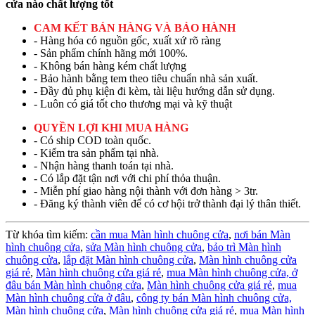
cửa nào chất lượng tốt
CAM KẾT BÁN HÀNG VÀ BẢO HÀNH
- Hàng hóa có nguồn gốc, xuất xứ rõ ràng
- Sản phẩm chính hãng mới 100%.
- Không bán hàng kém chất lượng
- Bảo hành bằng tem theo tiêu chuẩn nhà sản xuất.
- Đầy đủ phụ kiện đi kèm, tài liệu hướng dẫn sử dụng.
- Luôn có giá tốt cho thương mại và kỹ thuật
QUYỀN LỢI KHI MUA HÀNG
- Có ship COD toàn quốc.
- Kiểm tra sản phẩm tại nhà.
- Nhận hàng thanh toán tại nhà.
- Có lắp đặt tận nơi với chi phí thỏa thuận.
- Miễn phí giao hàng nội thành với đơn hàng > 3tr.
- Đăng ký thành viên để có cơ hội trở thành đại lý thân thiết.
Từ khóa tìm kiếm:
cần mua Màn hình chuông cửa
,
nơi bán Màn
hình chuông cửa
,
sửa Màn hình chuông cửa
,
bảo trì Màn hình
chuông cửa
,
lắp đặt Màn hình chuông cửa
,
Màn hình chuông cửa
giá rẻ
,
Màn hình chuông cửa giá rẻ
,
mua Màn hình chuông cửa,
ở
đâu bán Màn hình chuông cửa
,
Màn hình chuông cửa giá rẻ
,
mua
Màn hình chuông cửa ở đâu
,
công ty bán Màn hình chuông cửa,
Màn hình chuông cửa
,
Màn hình chuông cửa giá rẻ
,
mua Màn hình