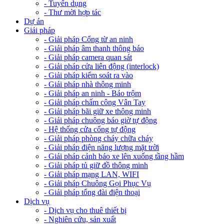
- Tuyển dụng
- Thư mời hợp tác
Dự án
Giải pháp
- Giải pháp Cổng từ an ninh
- Giải pháp âm thanh thông báo
- Giải pháp camera quan sát
- Giải pháp cửa liên động (interlock)
- Giải pháp kiểm soát ra vào
- Giải pháp nhà thông minh
- Giải pháp an ninh - Báo trộm
- Giải pháp chấm công Vân Tay
- Giải pháp bãi giữ xe thông minh
- Giải pháp chuông báo giờ tự động
- Hệ thống cửa cổng tự động
- Giải pháp phòng cháy chữa cháy
- Giải pháp điện năng lượng mặt trời
- Giải pháp cảnh báo xe lên xuống tầng hầm
- Giải pháp tủ giữ đồ thông minh
- Giải pháp mạng LAN, WIFI
- Giải pháp Chuông Gọi Phục Vụ
- Giải pháp tổng đài điện thoại
Dịch vụ
- Dịch vụ cho thuê thiết bị
- Nghiên cứu, sản xuất