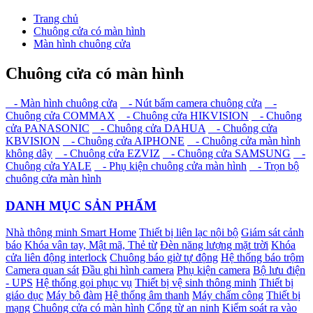
Trang chủ
Chuông cửa có màn hình
Màn hình chuông cửa
Chuông cửa có màn hình
- Màn hình chuông cửa
- Nút bấm camera chuông cửa
-
Chuông cửa COMMAX
- Chuông cửa HIKVISION
- Chuông
cửa PANASONIC
- Chuông cửa DAHUA
- Chuông cửa
KBVISION
- Chuông cửa AIPHONE
- Chuông cửa màn hình
không dây
- Chuông cửa EZVIZ
- Chuông cửa SAMSUNG
-
Chuông cửa YALE
- Phụ kiện chuông cửa màn hình
- Trọn bộ
chuông cửa màn hình
DANH MỤC SẢN PHẨM
Nhà thông minh Smart Home
Thiết bị liên lạc nội bộ
Giám sát cảnh
báo
Khóa vân tay, Mật mã, Thẻ từ
Đèn năng lượng mặt trời
Khóa
cửa liên động interlock
Chuông báo giờ tự động
Hệ thống báo trộm
Camera quan sát
Đầu ghi hình camera
Phụ kiện camera
Bộ lưu điện
- UPS
Hệ thống gọi phục vụ
Thiết bị vệ sinh thông minh
Thiết bị
giáo dục
Máy bộ đàm
Hệ thống âm thanh
Máy chấm công
Thiết bị
mạng
Chuông cửa có màn hình
Cổng từ an ninh
Kiểm soát ra vào