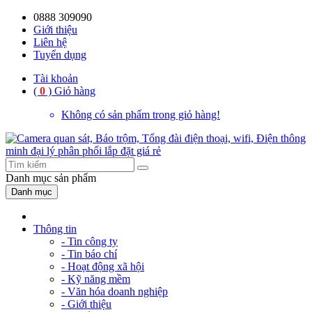
0888 309090
59%
20%
13%
18%
10%
28%
21%
Giới thiệu
Liên hệ
OFF
OFF
OFF
OFF
OFF
OFF
OFF
Tuyển dụng
Tài khoản
(
0
)
Giỏ hàng
Không có sản phẩm trong giỏ hàng!
Danh mục
sản phẩm
Danh mục
Thông tin
- Tin công ty
- Tin báo chí
- Hoạt động xã hội
- Kỹ năng mềm
- Văn hóa doanh nghiệp
- Giới thiệu