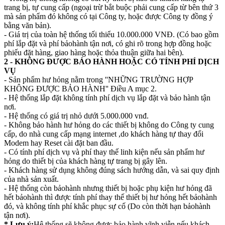
trang bị, tự cung cấp (ngoại trừ bắt buộc phải cung cấp từ bên thứ 3
mà sản phẩm đó không có tại Công ty, hoặc được Công ty đồng ý
bằng văn bản).
- Giá trị của toàn hệ thống tối thiểu 10.000.000 VNĐ. (Có bao gồm
phí lắp đặt và phí bảohành tận nơi, có ghi rõ trong hợp đồng hoặc
phiếu đặt hàng, giao hàng hoặc thỏa thuận giữa hai bên).
2 - KHÔNG ĐƯỢC BẢO HÀNH HOẶC CÓ TÍNH PHÍ DỊCH
VỤ
- Sản phẩm hư hỏng nằm trong ''NHỮNG TRƯỜNG HỢP
KHÔNG ĐƯỢC BẢO HÀNH'' Điều A mục 2.
- Hệ thống lắp đặt không tính phí dịch vụ lắp đặt và bảo hành tận
nơi.
- Hệ thống có giá trị nhỏ dưới 5.000.000 vnđ.
- Không bảo hành hư hỏng do các thiết bị không do Công ty cung
cấp, do nhà cung cấp mạng internet ,do khách hàng tự thay đổi
Modem hay Reset cài đặt ban đầu.
- Có tính phí dịch vụ và phí thay thế linh kiện nếu sản phẩm hư
hỏng do thiết bị của khách hàng tự trang bị gây lên.
- Khách hàng sử dụng không đúng sách hướng dẫn, và sai quy định
của nhà sản xuất.
- Hệ thống còn bảohành nhưng thiết bị hoặc phụ kiện hư hỏng đã
hết bảohành thì được tính phí thay thế thiết bị hư hỏng hết bảohành
đó, và không tính phí khắc phục sự cố (Do còn thời hạn bảohành
tận nơi).
* Lưu ý:
Hệ thống sẽ không được bảo hành vĩnh viễn nếu khách