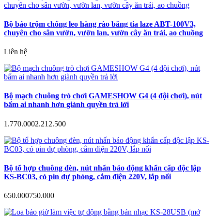
Bộ báo trộm chống leo hàng rào bằng tia laze ABT-100V3,
chuyên cho sân vườn, vườn lan, vườn cây ăn trái, ao chuồng
Liên hệ
Bộ mạch chuông trò chơi GAMESHOW G4 (4 đội chơi), nút
bấm ai nhanh hơn giành quyền trả lời
1.770.000
2.212.500
Bộ tổ hợp chuông đèn, nút nhấn báo động khẩn cấp độc lập
KS-BC03, có pin dự phòng, cắm điện 220V, lắp nổi
650.000
750.000