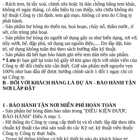
- Rách tem, bị tẩy xoá, chỉnh sửa hoặc bị dán chồng bằng tem khác,
không rõ ngày tháng, có dấu hiệu bị can thiệp, sửa chữa không do
kỹ thuật Công ty chỉ định, tem giả mạo, không có tem do Công ty
phát hành.
- Sản phẩm hư hỏng do thiên tai, hoả hoạn, cháy nổ, thấm nước, rỉ
sét, côn trùng phá hoại.
- Sản phẩm hư hỏng do người sử dụng gây ra như biến dạng, rơi vỡ,
trầy sướt, bể, đập phá, sử dụng sai nguồn điện,.... Do lắp đặt, bảo
trì, sử dụng không tuân thủ theo sách hướng dẫn kỹ thuật.
- Sản phẩm đã hết hạn bảo hành ghi trên tem dán trên sản phẩm.
* Lưu ý:
bạn giữ lại toàn bộ giấy tờ khi giao dịch với nhân viên của
Công ty để đối chiếu khi cần thiết. Giữ sản phẩm mới nguyên vẹn
100% như ban đầu để được hưởng chính sách 1 đổi 1 ngay chỉ có
tại Công ty.
B - ĐỐI VỚI KHÁCH HÀNG LÀ DỰ ÁN - BẢO HÀNH TẬN
NƠI LẮP ĐẶT
1 - BẢO HÀNH TẬN NƠI MIỄN PHÍ HOÀN TOÀN
- Sản phẩm hư hỏng đảm bảo nằm trong ''ĐIỀU KIỆN ĐƯỢC
BẢO HÀNH'' Điều A mục 1.
- Hệ thống do Công ty cung cấp thiết bị và tổ chức lắp đặt theo tiêu
chuẩn kỹ thuật của nhà sản xuất do các Kỹ sư, kỹ thuật viên thuộc
Công ty Công ty thực hiện.
- Trong hệ thống không có bất kỳ thiết bị nào do khách hàng tự