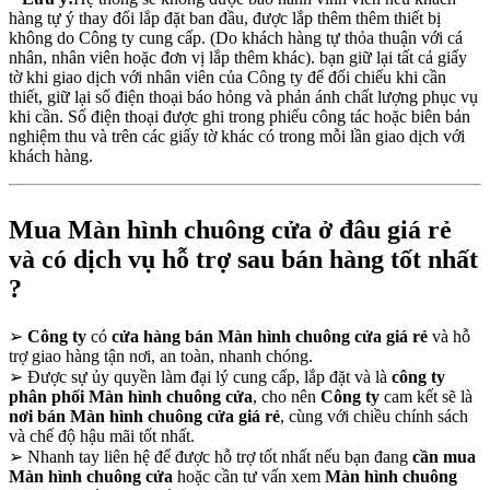
hàng tự ý thay đổi lắp đặt ban đầu, được lắp thêm thêm thiết bị
không do Công ty cung cấp. (Do khách hàng tự thỏa thuận với cá
nhân, nhân viên hoặc đơn vị lắp thêm khác). bạn giữ lại tất cả giấy
tờ khi giao dịch với nhân viên của Công ty để đối chiếu khi cần
thiết, giữ lại số điện thoại báo hỏng và phản ánh chất lượng phục vụ
khi cần. Số điện thoại được ghi trong phiếu công tác hoặc biên bản
nghiệm thu và trên các giấy tờ khác có trong mỗi lần giao dịch với
khách hàng.
Mua Màn hình chuông cửa ở đâu giá rẻ
và có dịch vụ hỗ trợ sau bán hàng tốt nhất
?
➢
Công ty
có
cửa hàng bán Màn hình chuông cửa giá rẻ
và hỗ
trợ giao hàng tận nơi, an toàn, nhanh chóng.
➢
Được sự ủy quyền làm đại lý cung cấp, lắp đặt và là
công ty
phân phối Màn hình chuông cửa
, cho nên
Công ty
cam kết sẽ là
nơi bán Màn hình chuông cửa giá rẻ
, cùng với chiều chính sách
và chế độ hậu mãi tốt nhất.
➢
Nhanh tay liên hệ để được hỗ trợ tốt nhất nếu bạn đang
cần mua
Màn hình chuông cửa
hoặc cần tư vấn xem
Màn hình chuông