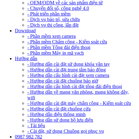
- OEM/ODM về các sản phẩm điện tử
- Chuyển đổi số, công nghệ 4.0
- Phát triển phần mềm
- Dịch vụ bảo trì, sửa chữa
- Dịch vụ thi công, lắp đặt
Download
- Phần mềm xem camera
- Phần mềm Chấm công - Kiểm soát cửa
- Phần mềm Tổng đài điện thoại
- Phần mềm Máy in mã vạch
Hướng dẫn
- Hướng dẫn cài đặt sử dụng khóa vân tay
- Hướng dẫn cài đặt trung tâm báo động
- Hướng dẫn cấu hình cài đặt xem camera
- Hướng dẫn cài đặt chuông báo giờ
- Hướng dẫn cấu hình cài đặt tổng đài điện thoại
- Hướng dẫn về mạng văn phòng, mạng không dây,
wifi
- Hướng dẫn cài đặt máy chấm công - Kiểm soát cửa
- Hướng dẫn cài đặt chuông cửa
- Hướng dẫn điện thông minh
- Hướng dẫn sử dụng bộ lưu điện
- Tài liệu
- Cài đặt, sử dụng Chuông gọi phục vụ
0987 982 782