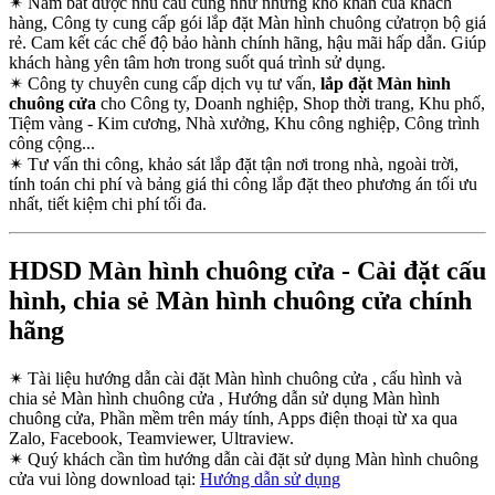
✴
Nắm bắt được nhu cầu cũng như những khó khăn của khách
hàng, Công ty cung cấp gói lắp đặt Màn hình chuông cửatrọn bộ giá
rẻ. Cam kết các chế độ bảo hành chính hãng, hậu mãi hấp dẫn. Giúp
khách hàng yên tâm hơn trong suốt quá trình sử dụng.
✴
Công ty chuyên cung cấp dịch vụ tư vấn,
lắp đặt Màn hình
chuông cửa
cho Công ty, Doanh nghiệp, Shop thời trang, Khu phố,
Tiệm vàng - Kim cương, Nhà xưởng, Khu công nghiệp, Công trình
công cộng...
✴
Tư vấn thi công, khảo sát lắp đặt tận nơi trong nhà, ngoài trời,
tính toán chi phí và bảng giá thi công lắp đặt theo phương án tối ưu
nhất, tiết kiệm chi phí tối đa.
HDSD Màn hình chuông cửa - Cài đặt cấu
hình, chia sẻ Màn hình chuông cửa chính
hãng
✴
Tài liệu hướng dẫn cài đặt Màn hình chuông cửa , cấu hình và
chia sẻ Màn hình chuông cửa , Hướng dẫn sử dụng Màn hình
chuông cửa, Phần mềm trên máy tính, Apps điện thoại từ xa qua
Zalo, Facebook, Teamviewer, Ultraview.
✴
Quý khách cần tìm hướng dẫn cài đặt sử dụng Màn hình chuông
cửa vui lòng download tại:
Hướng dẫn sử dụng