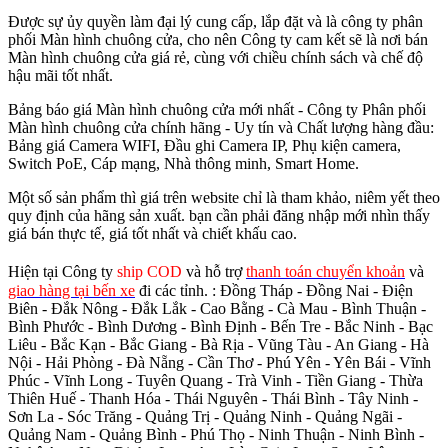
Được sự ủy quyền làm đại lý cung cấp, lắp đặt và là công ty phân
phối Màn hình chuông cửa, cho nên Công ty cam kết sẽ là nơi bán
Màn hình chuông cửa giá rẻ, cùng với chiều chính sách và chế độ
hậu mãi tốt nhất.
Bảng báo giá Màn hình chuông cửa mới nhất - Công ty Phân phối
Màn hình chuông cửa chính hãng - Uy tín và Chất lượng hàng đầu:
Bảng giá Camera WIFI, Đầu ghi Camera IP, Phụ kiện camera,
Switch PoE, Cáp mạng, Nhà thông minh, Smart Home.
Một số sản phẩm thì giá trên website chỉ là tham khảo, niêm yết theo
quy định của hãng sản xuất. bạn cần phải đăng nhập mới nhìn thấy
giá bán thực tế, giá tốt nhất và chiết khấu cao.
Hiện tại Công ty
ship COD
và hỗ trợ
thanh toán chuyển khoản
và
giao hàng tại bến xe
đi các tỉnh.
: Đồng Tháp - Đồng Nai - Điện
Biên - Đắk Nông - Đắk Lắk - Cao Bằng - Cà Mau - Bình Thuận -
Bình Phước - Bình Dương - Bình Định - Bến Tre - Bắc Ninh - Bạc
Liêu - Bắc Kạn - Bắc Giang - Bà Rịa - Vũng Tàu - An Giang - Hà
Nội - Hải Phòng - Đà Nẵng - Cần Thơ - Phú Yên - Yên Bái - Vĩnh
Phúc - Vĩnh Long - Tuyên Quang - Trà Vinh - Tiền Giang - Thừa
Thiên Huế - Thanh Hóa - Thái Nguyên - Thái Bình - Tây Ninh -
Sơn La - Sóc Trăng - Quảng Trị - Quảng Ninh - Quảng Ngãi -
Quảng Nam - Quảng Bình - Phú Thọ - Ninh Thuận - Ninh Bình -