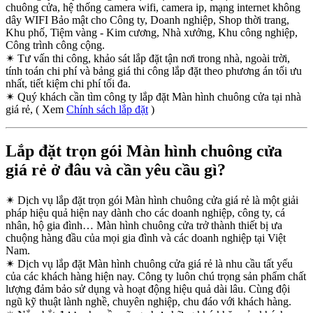
chuông cửa, hệ thống camera wifi, camera ip, mạng internet không
dây WIFI Bảo mật cho Công ty, Doanh nghiệp, Shop thời trang,
Khu phố, Tiệm vàng - Kim cương, Nhà xưởng, Khu công nghiệp,
Công trình công cộng.
✴
Tư vấn thi công, khảo sát lắp đặt tận nơi trong nhà, ngoài trời,
tính toán chi phí và bảng giá thi công lắp đặt theo phương án tối ưu
nhất, tiết kiệm chi phí tối đa.
✴
Quý khách cần tìm công ty lắp đặt Màn hình chuông cửa tại nhà
giá rẻ, ( Xem
Chính sách lắp đặt
)
Lắp đặt trọn gói Màn hình chuông cửa
giá rẻ ở đâu và cần yêu cầu gì?
✴
Dịch vụ lắp đặt trọn gói Màn hình chuông cửa giá rẻ là một giải
pháp hiệu quả hiện nay dành cho các doanh nghiệp, công ty, cá
nhân, hộ gia đình… Màn hình chuông cửa trở thành thiết bị ưa
chuộng hàng đầu của mọi gia đình và các doanh nghiệp tại Việt
Nam.
✴
Dịch vụ lắp đặt Màn hình chuông cửa giá rẻ là nhu cầu tất yếu
của các khách hàng hiện nay. Công ty luôn chú trọng sản phẩm chất
lượng đảm bảo sử dụng và hoạt động hiệu quả dài lâu. Cùng đội
ngũ kỹ thuật lành nghề, chuyên nghiệp, chu đáo với khách hàng.