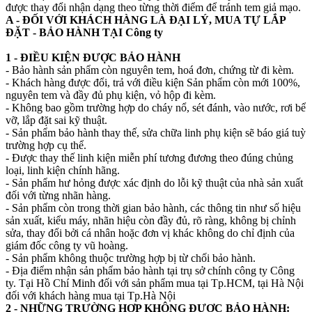
được thay đổi nhận dạng theo từng thời điểm để tránh tem giả mạo.
A - ĐỐI VỚI KHÁCH HÀNG LÀ ĐẠI LÝ, MUA TỰ LẮP
ĐẶT - BẢO HÀNH TẠI Công ty
1 - ĐIỀU KIỆN ĐƯỢC BẢO HÀNH
- Bảo hành sản phẩm còn nguyên tem, hoá đơn, chứng từ đi kèm.
- Khách hàng được đổi, trả với điều kiện Sản phẩm còn mới 100%,
nguyên tem và đầy đủ phụ kiện, vỏ hộp đi kèm.
- Không bao gồm trường hợp do cháy nổ, sét đánh, vào nước, rơi bể
vỡ, lắp đặt sai kỹ thuật.
- Sản phẩm bảo hành thay thế, sửa chữa linh phụ kiện sẽ báo giá tuỳ
trường hợp cụ thể.
- Được thay thế linh kiện miễn phí tương đương theo đúng chủng
loại, linh kiện chính hãng.
- Sản phẩm hư hỏng được xác định do lỗi kỹ thuật của nhà sản xuất
đối với từng nhãn hàng.
- Sản phẩm còn trong thời gian bảo hành, các thông tin như số hiệu
sản xuất, kiểu máy, nhãn hiệu còn đầy đủ, rõ ràng, không bị chỉnh
sửa, thay đổi bởi cá nhân hoặc đơn vị khác không do chỉ định của
giám đốc công ty vũ hoàng.
- Sản phẩm không thuộc trường hợp bị từ chối bảo hành.
- Địa điểm nhận sản phẩm bảo hành tại trụ sở chính công ty Công
ty. Tại Hồ Chí Minh đối với sản phẩm mua tại Tp.HCM, tại Hà Nội
đối với khách hàng mua tại Tp.Hà Nội
2 - NHỮNG TRƯỜNG HỢP KHÔNG ĐƯỢC BẢO HÀNH: