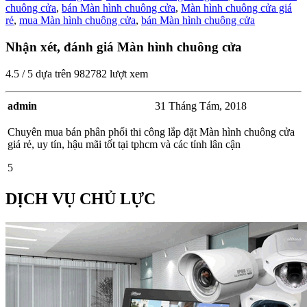
chuông cửa
,
bán Màn hình chuông cửa
,
Màn hình chuông cửa giá
rẻ
,
mua Màn hình chuông cửa
,
bán Màn hình chuông cửa
Nhận xét, đánh giá Màn hình chuông cửa
4.5
/
5
dựa trên
982782
lượt xem
admin
31 Tháng Tám, 2018
Chuyên mua bán phân phối thi công lắp đặt Màn hình chuông cửa
giá rẻ, uy tín, hậu mãi tốt tại tphcm và các tỉnh lân cận
5
DỊCH VỤ CHỦ LỰC