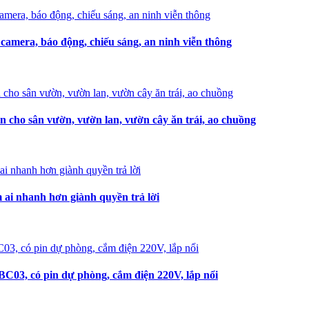
amera, báo động, chiếu sáng, an ninh viễn thông
n cho sân vườn, vườn lan, vườn cây ăn trái, ao chuồng
i nhanh hơn giành quyền trả lời
C03, có pin dự phòng, cắm điện 220V, lắp nổi