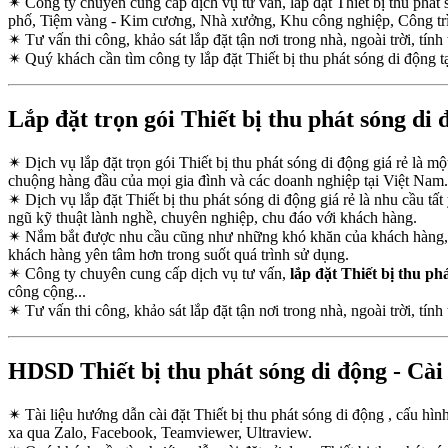
✴
Công ty chuyên cung cấp dịch vụ tư vấn, lắp đặt Thiết bị thu phá
phố, Tiệm vàng - Kim cương, Nhà xưởng, Khu công nghiệp, Công tr
✴
Tư vấn thi công, khảo sát lắp đặt tận nơi trong nhà, ngoài trời, tính 
✴
Quý khách cần tìm công ty lắp đặt Thiết bị thu phát sóng di động t
Lắp đặt trọn gói Thiết bị thu phát sóng di 
✴
Dịch vụ lắp đặt trọn gói Thiết bị thu phát sóng di động giá rẻ là m
chuộng hàng đầu của mọi gia đình và các doanh nghiệp tại Việt Nam.
✴
Dịch vụ lắp đặt Thiết bị thu phát sóng di động giá rẻ là nhu cầu 
ngũ kỹ thuật lành nghề, chuyên nghiệp, chu đáo với khách hàng.
✴
Nắm bắt được nhu cầu cũng như những khó khăn của khách hàng, Côn
khách hàng yên tâm hơn trong suốt quá trình sử dụng.
✴
Công ty chuyên cung cấp dịch vụ tư vấn,
lắp đặt Thiết bị thu ph
công cộng...
✴
Tư vấn thi công, khảo sát lắp đặt tận nơi trong nhà, ngoài trời, tính 
HDSD Thiết bị thu phát sóng di động - Cài 
✴
Tài liệu hướng dẫn cài đặt Thiết bị thu phát sóng di động , cấu hì
xa qua Zalo, Facebook, Teamviewer, Ultraview.