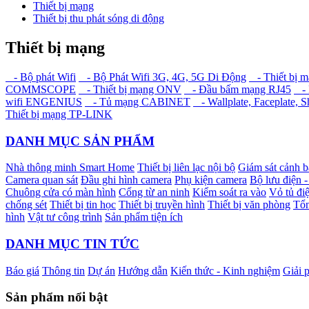
Thiết bị mạng
Thiết bị thu phát sóng di động
Thiết bị mạng
- Bộ phát Wifi
- Bộ Phát Wifi 3G, 4G, 5G Di Động
- Thiết bị 
COMMSCOPE
- Thiết bị mạng ONV
- Đầu bấm mạng RJ45
- 
wifi ENGENIUS
- Tủ mạng CABINET
- Wallplate, Faceplate, S
Thiết bị mạng TP-LINK
DANH MỤC SẢN PHẨM
Nhà thông minh Smart Home
Thiết bị liên lạc nội bộ
Giám sát cảnh 
Camera quan sát
Đầu ghi hình camera
Phụ kiện camera
Bộ lưu điện 
Chuông cửa có màn hình
Cổng từ an ninh
Kiểm soát ra vào
Vỏ tủ điệ
chống sét
Thiết bị tin học
Thiết bị truyền hình
Thiết bị văn phòng
Tổn
hình
Vật tư công trình
Sản phẩm tiện ích
DANH MỤC TIN TỨC
Báo giá
Thông tin
Dự án
Hướng dẫn
Kiến thức - Kinh nghiệm
Giải 
Sản phẩm nổi bật