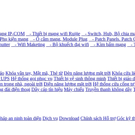
mạng IP-COM
- Thiết bị mạng wifi Ruijie
- Switch, Hub, Bộ chia m
Phụ kiện mạng
- Ổ cắm mạng, Module Plug
- Patch Panels. Patch 
hutter
- Wifi Maketing
- Bộ khuếch đại wifi
- Kìm bấm mạng
- T
báo
Khóa vân tay, Mật mã, Thẻ từ
Đèn năng lượng mặt trời
Khóa cửa li
- UPS
Hệ thống gọi phục vụ
Thiết bị vệ sinh thông minh
Thiết bị giáo 
n trong nhà, ngoài trời
Điện năng lượng mặt trời
Hệ thống cửa cổng tự
g đài điện thoại
Dây cáp tín hiệu
Máy chiếu
Truyền thanh không dây
pháp an ninh toàn diện
Dịch vụ
Download
Chính sách Hỗ trợ
Góc kỹ t