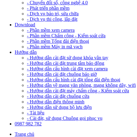
- Chuyển đổi số, công nghệ 4.0
- Phát triển phần mềm
- Dịch vụ bảo trì, sửa chữa
- Dịch vụ thi công, lắp đặt
Download
- Phần mềm xem camera
- Phần mềm Chấm công - Kiểm soát cửa
- Phần mềm Tổng đài điện thoại
- Phần mềm Máy in mã vạch
Hướng dẫn
- Hướng dẫn cài đặt sử dụng khóa vân tay
- Hướng dẫn cài đặt trung tâm báo động
- Hướng dẫn cấu hình cài đặt xem camera
- Hướng dẫn cài đặt chuông báo giờ
- Hướng dẫn cấu hình cài đặt tổng đài điện thoại
- Hướng dẫn về mạng văn phòng, mạng không dây, wifi
- Hướng dẫn cài đặt máy chấm công - Kiểm soát cửa
- Hướng dẫn cài đặt chuông cửa
- Hướng dẫn điện thông minh
- Hướng dẫn sử dụng bộ lưu điện
- Tài liệu
- Cài đặt, sử dụng Chuông gọi phục vụ
0987 982 782
Trang chủ