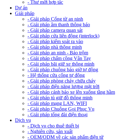
- Thư mời hợp tác
Dự án
Giải pháp
- Giải pháp Cổng từ an ninh
- Giải pháp âm thanh thông báo
- Giải pháp camera quan sát
- Giải pháp cửa liên động (interlock)
- Giải pháp kiểm soát ra vào
- Giải pháp nhà thông minh
- Giải pháp an ninh - Báo trộm
- Giải pháp chấm công Vân Tay
- Giải pháp bãi giữ xe thông minh
- Giải pháp chuông báo giờ tự động
- Hệ thống cửa cổng tự động
- Giải pháp phòng cháy chữa cháy
- Giải pháp điện năng lượng mặt trời
- Giải pháp cảnh báo xe lên xuống tầng hầm
- Giải pháp tủ giữ đồ thông minh
- Giải pháp mạng LAN, WIFI
- Giải pháp Chuông Gọi Phục Vụ
- Giải pháp tổng đài điện thoại
Dịch vụ
- Dịch vụ cho thuê thiết bị
- Nghiên cứu, sản xuất
- OEM/ODM về các sản phẩm điện tử