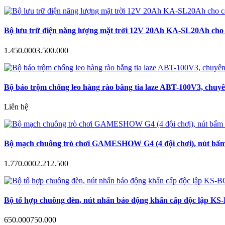
Bộ lưu trữ điện năng lượng mặt trời 12V 20Ah KA-SL20Ah cho c
1.450.000
3.500.000
Bộ báo trộm chống leo hàng rào bằng tia laze ABT-100V3, chuyê
Liên hệ
Bộ mạch chuông trò chơi GAMESHOW G4 (4 đội chơi), nút bấm a
1.770.000
2.212.500
Bộ tổ hợp chuông đèn, nút nhấn báo động khẩn cấp độc lập KS-B
650.000
750.000