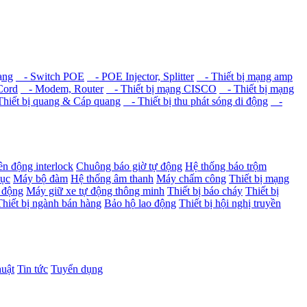
ạng
- Switch POE
- POE Injector, Splitter
- Thiết bị mạng amp
Cord
- Modem, Router
- Thiết bị mạng CISCO
- Thiết bị mạng
hiết bị quang & Cáp quang
- Thiết bị thu phát sóng di động
-
ên động interlock
Chuông báo giờ tự động
Hệ thống báo trộm
dục
Máy bộ đàm
Hệ thống âm thanh
Máy chấm công
Thiết bị mạng
 động
Máy giữ xe tự động thông minh
Thiết bị báo cháy
Thiết bị
Thiết bị ngành bán hàng
Bảo hộ lao động
Thiết bị hội nghị truyền
huật
Tin tức
Tuyển dụng