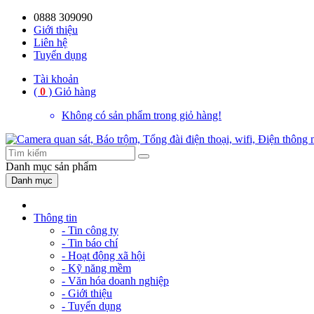
0888 309090
Giới thiệu
Liên hệ
Tuyển dụng
Tài khoản
(
0
)
Giỏ hàng
Không có sản phẩm trong giỏ hàng!
Danh mục
sản phẩm
Danh mục
Thông tin
- Tin công ty
- Tin báo chí
- Hoạt động xã hội
- Kỹ năng mềm
- Văn hóa doanh nghiệp
- Giới thiệu
- Tuyển dụng