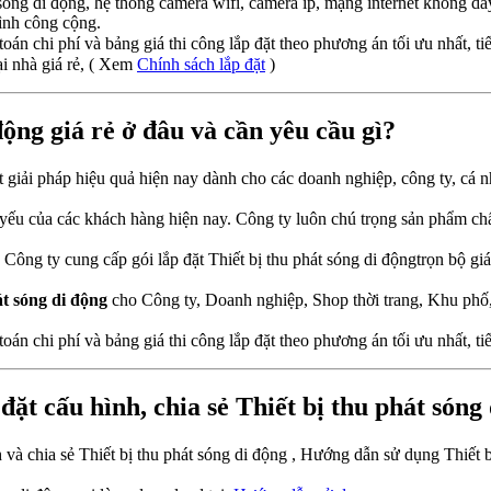
t sóng di động, hệ thống camera wifi, camera ip, mạng internet không 
ình công cộng.
toán chi phí và bảng giá thi công lắp đặt theo phương án tối ưu nhất, tiế
ại nhà giá rẻ, ( Xem
Chính sách lắp đặt
)
động giá rẻ ở đâu và cần yêu cầu gì?
ột giải pháp hiệu quả hiện nay dành cho các doanh nghiệp, công ty, cá n
tất yếu của các khách hàng hiện nay. Công ty luôn chú trọng sản phẩm c
g ty cung cấp gói lắp đặt Thiết bị thu phát sóng di độngtrọn bộ giá
át sóng di động
cho Công ty, Doanh nghiệp, Shop thời trang, Khu phố
toán chi phí và bảng giá thi công lắp đặt theo phương án tối ưu nhất, tiế
đặt cấu hình, chia sẻ Thiết bị thu phát sóng
nh và chia sẻ Thiết bị thu phát sóng di động , Hướng dẫn sử dụng Thiết 