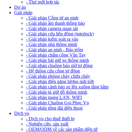
- Thư mời hợp tác
Dự án
Giải pháp
- Giải pháp Cổng từ an ninh
- Giải pháp âm thanh thông báo
- Giải pháp camera quan sát
- Giải pháp cửa liên động (interlock)
- Giải pháp kiểm soát ra vào
- Giải pháp nhà thông minh
- Giải pháp an ninh - Báo trộm
- Giải pháp chấm công Vân Tay
- Giải pháp bãi giữ xe thông minh
- Giải pháp chuông báo giờ tự động
- Hệ thống cửa cổng tự động
- Giải pháp phòng cháy chữa cháy
- Giải pháp điện năng lượng mặt trời
- Giải pháp cảnh báo xe lên xuống tầng hầm
- Giải pháp tủ giữ đồ thông minh
- Giải pháp mạng LAN, WIFI
- Giải pháp Chuông Gọi Phục Vụ
- Giải pháp tổng đài điện thoại
Dịch vụ
- Dịch vụ cho thuê thiết bị
- Nghiên cứu, sản xuất
- OEM/ODM về các sản phẩm điện tử