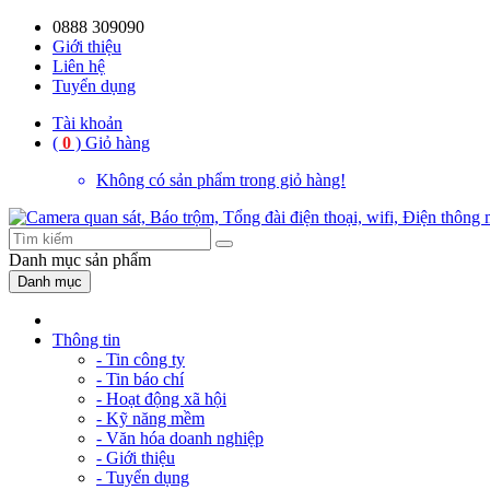
0888 309090
Giới thiệu
Liên hệ
Tuyển dụng
Tài khoản
(
0
)
Giỏ hàng
Không có sản phẩm trong giỏ hàng!
Danh mục
sản phẩm
Danh mục
Thông tin
- Tin công ty
- Tin báo chí
- Hoạt động xã hội
- Kỹ năng mềm
- Văn hóa doanh nghiệp
- Giới thiệu
- Tuyển dụng