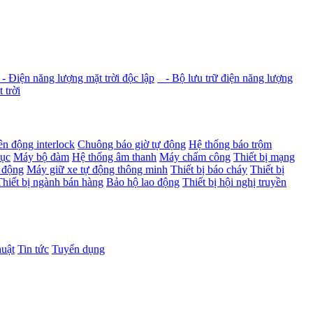
 Điện năng lượng mặt trời độc lập
- Bộ lưu trữ điện năng lượng
 trời
ên động interlock
Chuông báo giờ tự động
Hệ thống báo trộm
dục
Máy bộ đàm
Hệ thống âm thanh
Máy chấm công
Thiết bị mạng
 động
Máy giữ xe tự động thông minh
Thiết bị báo cháy
Thiết bị
Thiết bị ngành bán hàng
Bảo hộ lao động
Thiết bị hội nghị truyền
huật
Tin tức
Tuyển dụng