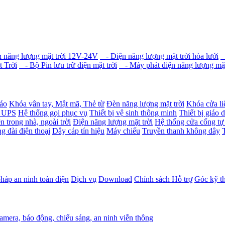
 năng lượng mặt trời 12V-24V
- Điện năng lượng mặt trời hòa lưới
-
 Trời
- Bộ Pin lưu trữ điện mặt trời
- Máy phát điện năng lượng mặt
báo
Khóa vân tay, Mật mã, Thẻ từ
Đèn năng lượng mặt trời
Khóa cửa li
- UPS
Hệ thống gọi phục vụ
Thiết bị vệ sinh thông minh
Thiết bị giáo 
n trong nhà, ngoài trời
Điện năng lượng mặt trời
Hệ thống cửa cổng tự
g đài điện thoại
Dây cáp tín hiệu
Máy chiếu
Truyền thanh không dây
pháp an ninh toàn diện
Dịch vụ
Download
Chính sách Hỗ trợ
Góc kỹ t