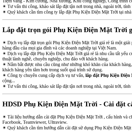
Tiệm vàng - Kim cương, Nhà xưởng, Khu công nghiệp, Công trình c
✴
Tư vấn thi công, khảo sát lắp đặt tận nơi trong nhà, ngoài trời, tính 
✴
Quý khách cần tìm công ty lắp đặt Phụ Kiện Điện Mặt Trời tại nhà
Lắp đặt trọn gói Phụ Kiện Điện Mặt Trời g
✴
Dịch vụ lắp đặt trọn gói Phụ Kiện Điện Mặt Trời giá rẻ là một giả
hàng đầu của mọi gia đình và các doanh nghiệp tại Việt Nam.
✴
Dịch vụ lắp đặt Phụ Kiện Điện Mặt Trời giá rẻ là nhu cầu tất yếu 
thuật lành nghề, chuyên nghiệp, chu đáo với khách hàng.
✴
Nắm bắt được nhu cầu cũng như những khó khăn của khách hàng, Cô
khách hàng yên tâm hơn trong suốt quá trình sử dụng.
✴
Công ty chuyên cung cấp dịch vụ tư vấn,
lắp đặt Phụ Kiện Điện
cộng...
✴
Tư vấn thi công, khảo sát lắp đặt tận nơi trong nhà, ngoài trời, tính 
HDSD Phụ Kiện Điện Mặt Trời - Cài đặt cấ
✴
Tài liệu hướng dẫn cài đặt Phụ Kiện Điện Mặt Trời , cấu hình và 
Facebook, Teamviewer, Ultraview.
✴
Quý khách cần tìm hướng dẫn cài đặt sử dụng Phụ Kiện Điện Mặt 