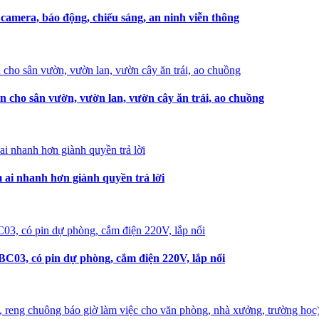
amera, báo động, chiếu sáng, an ninh viễn thông
n cho sân vườn, vườn lan, vườn cây ăn trái, ao chuồng
i nhanh hơn giành quyền trả lời
C03, có pin dự phòng, cắm điện 220V, lắp nổi