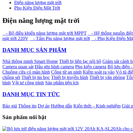
Điện năng lượng mặt trời
Phụ Kiện Điện Mặt Trời
Điện năng lượng mặt trời
- Bộ điều khiển năng lượng mặt trời MPPT
- Hệ thống nguồn điện
mặt trời 220V
- Tấm Pin năng lượng mặt trời
- Phụ Kiện Điện Mặt
DANH MỤC SẢN PHẨM
Nhà thông minh Smart Home
Thiết bị liên lạc nội bộ
Giám sát cảnh 
Camera quan sát
Đầu ghi hình camera
Phụ kiện camera
Bộ lưu điện 
Chuông cửa có màn hình
Cổng từ an ninh
Kiểm soát ra vào
Vỏ tủ điệ
chống sét
Thiết bị tin học
Thiết bị truyền hình
Thiết bị văn phòng
Tổn
hình
Vật tư công trình
Sản phẩm tiện ích
DANH MỤC TIN TỨC
Báo giá
Thông tin
Dự án
Hướng dẫn
Kiến thức - Kinh nghiệm
Giải 
Sản phẩm nổi bật