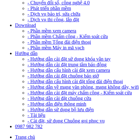
- Chuyển đổi số, công nghệ 4.0
- Phát triển phần mềm
- Dịch vụ bảo trì, sửa chữa
- Dịch vụ thi công, lắp đặt
Download
- Phần mềm xem camera
- Phần mềm Chấm công - Kiểm soát cửa
- Phần mềm Tổng đài điện thoại
- Phần mềm Máy in mã vạch
Hướng dẫn
- Hướng dẫn cài đặt sử dụng khóa vân tay
- Hướng dẫn cài đặt trung tâm báo động
- Hướng dẫn cấu hình cài đặt xem camera
- Hướng dẫn cài đặt chuông báo giờ
- Hướng dẫn cấu hình cài đặt tổng đài điện thoại
- Hướng dẫn về mạng văn phòng, mạng không dây, wifi
- Hướng dẫn cài đặt máy chấm công - Kiểm soát cửa
- Hướng dẫn cài đặt chuông cửa
- Hướng dẫn điện thông minh
- Hướng dẫn sử dụng bộ lưu điện
- Tài liệu
- Cài đặt, sử dụng Chuông gọi phục vụ
0987 982 782
Trang chủ