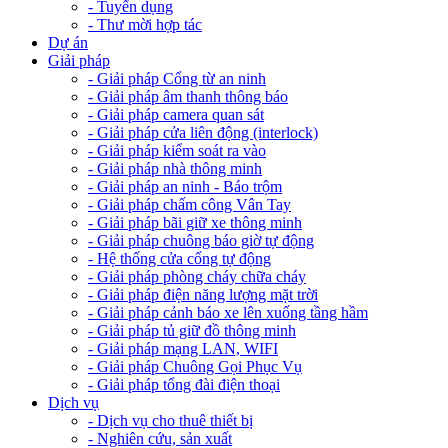
- Tuyển dụng
- Thư mời hợp tác
Dự án
Giải pháp
- Giải pháp Cổng từ an ninh
- Giải pháp âm thanh thông báo
- Giải pháp camera quan sát
- Giải pháp cửa liên động (interlock)
- Giải pháp kiểm soát ra vào
- Giải pháp nhà thông minh
- Giải pháp an ninh - Báo trộm
- Giải pháp chấm công Vân Tay
- Giải pháp bãi giữ xe thông minh
- Giải pháp chuông báo giờ tự động
- Hệ thống cửa cổng tự động
- Giải pháp phòng cháy chữa cháy
- Giải pháp điện năng lượng mặt trời
- Giải pháp cảnh báo xe lên xuống tầng hầm
- Giải pháp tủ giữ đồ thông minh
- Giải pháp mạng LAN, WIFI
- Giải pháp Chuông Gọi Phục Vụ
- Giải pháp tổng đài điện thoại
Dịch vụ
- Dịch vụ cho thuê thiết bị
- Nghiên cứu, sản xuất