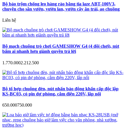
Bộ báo trộm chống leo hàng rào bằng tia laze ABT-100V3,
chuyên cho sân vườn, vườn lan, vườn cây ăn trái, ao chuồng
Liên hệ
Bộ mạch chuông trò chơi GAMESHOW G4 (4 đội chơi), nút
bấm ai nhanh hơn giành quyền trả lời
1.770.000
2.212.500
Bộ tổ hợp chuông đèn, nút nhấn báo động khẩn cấp độc lập
KS-BC03, có pin dự phòng, cắm điện 220V, lắp nổi
650.000
750.000