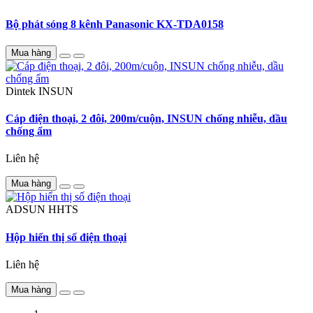
Bộ phát sóng 8 kênh Panasonic KX-TDA0158
Mua hàng
Dintek
INSUN
Cáp điện thoại, 2 đôi, 200m/cuộn, INSUN chống nhiễu, dầu
chống ẩm
Liên hệ
Mua hàng
ADSUN
HHTS
Hộp hiển thị số điện thoại
Liên hệ
Mua hàng