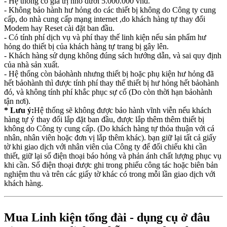
- Hệ thống có giá trị nhỏ dưới 5.000.000 vnđ.
- Không bảo hành hư hỏng do các thiết bị không do Công ty cung
cấp, do nhà cung cấp mạng internet ,do khách hàng tự thay đổi
Modem hay Reset cài đặt ban đầu.
- Có tính phí dịch vụ và phí thay thế linh kiện nếu sản phẩm hư
hỏng do thiết bị của khách hàng tự trang bị gây lên.
- Khách hàng sử dụng không đúng sách hướng dẫn, và sai quy định
của nhà sản xuất.
- Hệ thống còn bảohành nhưng thiết bị hoặc phụ kiện hư hỏng đã
hết bảohành thì được tính phí thay thế thiết bị hư hỏng hết bảohành
đó, và không tính phí khắc phục sự cố (Do còn thời hạn bảohành
tận nơi).
* Lưu ý:
Hệ thống sẽ không được bảo hành vĩnh viễn nếu khách
hàng tự ý thay đổi lắp đặt ban đầu, được lắp thêm thêm thiết bị
không do Công ty cung cấp. (Do khách hàng tự thỏa thuận với cá
nhân, nhân viên hoặc đơn vị lắp thêm khác). bạn giữ lại tất cả giấy
tờ khi giao dịch với nhân viên của Công ty để đối chiếu khi cần
thiết, giữ lại số điện thoại báo hỏng và phản ánh chất lượng phục vụ
khi cần. Số điện thoại được ghi trong phiếu công tác hoặc biên bản
nghiệm thu và trên các giấy tờ khác có trong mỗi lần giao dịch với
khách hàng.
Mua Linh kiện tổng đài - dụng cụ ở đâu