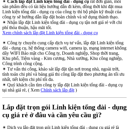
✴
Cách lắp đặt Linh kiện tổng đài - dụng cụ
rất đơn giản, mỗi
sản phẩm đều có tài liệu hướng dẫn đi kèm, đồng thời khi đặt mua
Linh kiện tổng đài - dụng cụ của công ty thì bộ phận kỹ thuật của
công ty sẽ hướng dẫn lắp đặt hoàn chỉnh và sử dụng thành thạo.
✴
Nhận lắp đặt Linh kiện tổng đài - dụng cụ tận nơi giá rẻ với chi
phí thỏa thuận, hậu mãi tốt.
Xem chính sách lắp đặt Linh kiện tổng đài - dụng cụ
✴
Công ty chuyên cung cấp dịch vụ tư vấn, lắp đặt Linh kiện tổng
đài - dụng cụ, hệ thống camera wifi, camera ip, mạng internet không
dây WIFI Bảo mật cho Công ty, Doanh nghiệp, Shop thời trang,
Khu phố, Tiệm vàng - Kim cương, Nhà xưởng, Khu công nghiệp,
Công trình công cộng.
✴
Tư vấn thi công, khảo sát lắp đặt tận nơi trong nhà, ngoài trời,
tính toán chi phí và bảng giá thi công lắp đặt theo phương án tối ưu
nhất, tiết kiệm chi phí tối đa.
✴
Quý khách cần tìm công ty lắp đặt Linh kiện tổng đài - dụng cụ
tại nhà giá rẻ, ( Xem
Chính sách lắp đặt
)
Lắp đặt trọn gói Linh kiện tổng đài - dụng
cụ giá rẻ ở đâu và cần yêu cầu gì?
✴
Dịch vụ lắp đặt trọn gói Linh kiện tổng đài - dụng cụ giá rẻ là