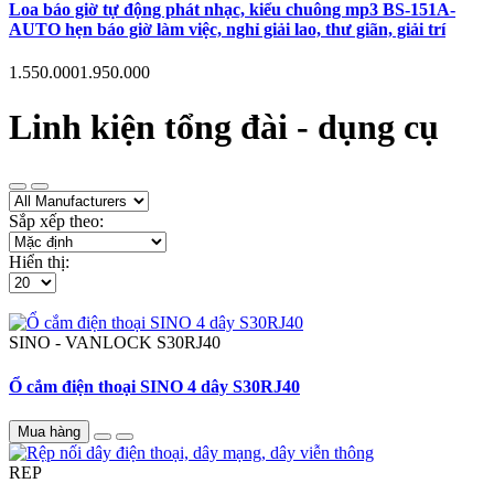
Loa báo giờ tự động phát nhạc, kiểu chuông mp3 BS-151A-
AUTO hẹn báo giờ làm việc, nghỉ giải lao, thư giãn, giải trí
1.550.000
1.950.000
Linh kiện tổng đài - dụng cụ
Sắp xếp theo:
Hiển thị:
SINO - VANLOCK
S30RJ40
Ổ cắm điện thoại SINO 4 dây S30RJ40
Mua hàng
REP