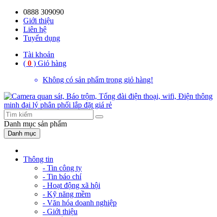
0888 309090
59%
20%
13%
18%
10%
28%
21%
Giới thiệu
Liên hệ
OFF
OFF
OFF
OFF
OFF
OFF
OFF
Tuyển dụng
Tài khoản
(
0
)
Giỏ hàng
Không có sản phẩm trong giỏ hàng!
Danh mục
sản phẩm
Danh mục
Thông tin
- Tin công ty
- Tin báo chí
- Hoạt động xã hội
- Kỹ năng mềm
- Văn hóa doanh nghiệp
- Giới thiệu