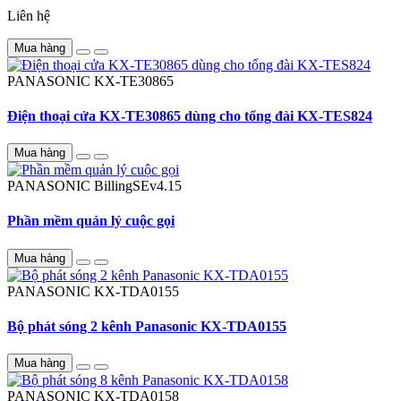
Liên hệ
Mua hàng
PANASONIC
KX-TE30865
Điện thoại cửa KX-TE30865 dùng cho tổng đài KX-TES824
Mua hàng
PANASONIC
BillingSEv4.15
Phần mềm quản lý cuộc gọi
Mua hàng
PANASONIC
KX-TDA0155
Bộ phát sóng 2 kênh Panasonic KX-TDA0155
Mua hàng
PANASONIC
KX-TDA0158