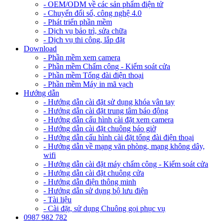
- OEM/ODM về các sản phẩm điện tử
- Chuyển đổi số, công nghệ 4.0
- Phát triển phần mềm
- Dịch vụ bảo trì, sửa chữa
- Dịch vụ thi công, lắp đặt
Download
- Phần mềm xem camera
- Phần mềm Chấm công - Kiểm soát cửa
- Phần mềm Tổng đài điện thoại
- Phần mềm Máy in mã vạch
Hướng dẫn
- Hướng dẫn cài đặt sử dụng khóa vân tay
- Hướng dẫn cài đặt trung tâm báo động
- Hướng dẫn cấu hình cài đặt xem camera
- Hướng dẫn cài đặt chuông báo giờ
- Hướng dẫn cấu hình cài đặt tổng đài điện thoại
- Hướng dẫn về mạng văn phòng, mạng không dây,
wifi
- Hướng dẫn cài đặt máy chấm công - Kiểm soát cửa
- Hướng dẫn cài đặt chuông cửa
- Hướng dẫn điện thông minh
- Hướng dẫn sử dụng bộ lưu điện
- Tài liệu
- Cài đặt, sử dụng Chuông gọi phục vụ
0987 982 782