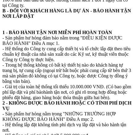
tại Công ty.
B - ĐỐI VỚI KHÁCH HÀNG LÀ DỰ ÁN - BẢO HÀNH TẬN
NƠI LẮP ĐẶT
1 - BẢO HÀNH TẬN NƠI MIỄN PHÍ HOÀN TOÀN
- Sản phẩm hư hỏng đảm bảo nằm trong ''ĐIỀU KIỆN ĐƯỢC
BẢO HÀNH'' Điều A mục 1.
- Hệ thống do Công ty cung cấp thiết bị và tổ chức lắp đặt theo tiêu
chuẩn kỹ thuật của nhà sản xuất do các Kỹ sư, kỹ thuật viên thuộc
Công ty Công ty thực hiện.
- Trong hệ thống không có bất kỳ thiết bị nào do khách hàng tự
trang bị, tự cung cấp (ngoại trừ bắt buộc phải cung cấp từ bên thứ 3
mà sản phẩm đó không có tại Công ty, hoặc được Công ty đồng ý
bằng văn bản).
- Giá trị của toàn hệ thống tối thiểu 10.000.000 VNĐ. (Có bao gồm
phí lắp đặt và phí bảohành tận nơi, có ghi rõ trong hợp đồng hoặc
phiếu đặt hàng, giao hàng hoặc thỏa thuận giữa hai bên).
2 - KHÔNG ĐƯỢC BẢO HÀNH HOẶC CÓ TÍNH PHÍ DỊCH
VỤ
- Sản phẩm hư hỏng nằm trong ''NHỮNG TRƯỜNG HỢP
KHÔNG ĐƯỢC BẢO HÀNH'' Điều A mục 2.
- Hệ thống lắp đặt không tính phí dịch vụ lắp đặt và bảo hành tận
nơi.