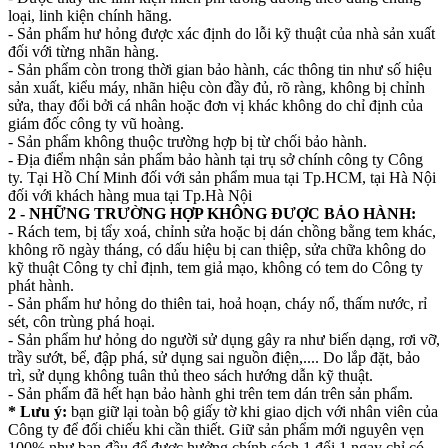
loại, linh kiện chính hãng.
- Sản phẩm hư hỏng được xác định do lỗi kỹ thuật của nhà sản xuất
đối với từng nhãn hàng.
- Sản phẩm còn trong thời gian bảo hành, các thông tin như số hiệu
sản xuất, kiểu máy, nhãn hiệu còn đầy đủ, rõ ràng, không bị chỉnh
sửa, thay đổi bởi cá nhân hoặc đơn vị khác không do chỉ định của
giám đốc công ty vũ hoàng.
- Sản phẩm không thuộc trường hợp bị từ chối bảo hành.
- Địa điểm nhận sản phẩm bảo hành tại trụ sở chính công ty Công
ty. Tại Hồ Chí Minh đối với sản phẩm mua tại Tp.HCM, tại Hà Nội
đối với khách hàng mua tại Tp.Hà Nội
2 - NHỮNG TRƯỜNG HỢP KHÔNG ĐƯỢC BẢO HÀNH:
- Rách tem, bị tẩy xoá, chỉnh sửa hoặc bị dán chồng bằng tem khác,
không rõ ngày tháng, có dấu hiệu bị can thiệp, sửa chữa không do
kỹ thuật Công ty chỉ định, tem giả mạo, không có tem do Công ty
phát hành.
- Sản phẩm hư hỏng do thiên tai, hoả hoạn, cháy nổ, thấm nước, rỉ
sét, côn trùng phá hoại.
- Sản phẩm hư hỏng do người sử dụng gây ra như biến dạng, rơi vỡ,
trầy sướt, bể, đập phá, sử dụng sai nguồn điện,.... Do lắp đặt, bảo
trì, sử dụng không tuân thủ theo sách hướng dẫn kỹ thuật.
- Sản phẩm đã hết hạn bảo hành ghi trên tem dán trên sản phẩm.
* Lưu ý:
bạn giữ lại toàn bộ giấy tờ khi giao dịch với nhân viên của
Công ty để đối chiếu khi cần thiết. Giữ sản phẩm mới nguyên vẹn
100% như ban đầu để được hưởng chính sách 1 đổi 1 ngay chỉ có