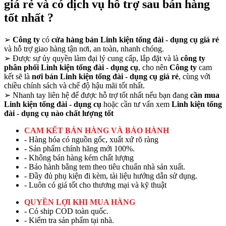
giá rẻ và có dịch vụ hỗ trợ sau bán hàng
tốt nhất ?
➢
Công ty
có
cửa hàng bán Linh kiện tổng đài - dụng cụ giá rẻ
và hỗ trợ giao hàng tận nơi, an toàn, nhanh chóng.
➢
Được sự ủy quyền làm đại lý cung cấp, lắp đặt và là
công ty
phân phối Linh kiện tổng đài - dụng cụ
, cho nên
Công ty
cam
kết sẽ là
nơi bán Linh kiện tổng đài - dụng cụ giá rẻ
, cùng với
chiều chính sách và chế độ hậu mãi tốt nhất.
➢
Nhanh tay liên hệ để được hỗ trợ tốt nhất nếu bạn đang
cần mua
Linh kiện tổng đài - dụng cụ
hoặc cần tư vấn xem
Linh kiện tổng
đài - dụng cụ nào chất lượng tốt
CAM KẾT BÁN HÀNG VÀ BẢO HÀNH
- Hàng hóa có nguồn gốc, xuất xứ rõ ràng
- Sản phẩm chính hãng mới 100%.
- Không bán hàng kém chất lượng
- Bảo hành bằng tem theo tiêu chuẩn nhà sản xuất.
- Đầy đủ phụ kiện đi kèm, tài liệu hướng dẫn sử dụng.
- Luôn có giá tốt cho thương mại và kỹ thuật
QUYỀN LỢI KHI MUA HÀNG
- Có ship COD toàn quốc.
- Kiểm tra sản phẩm tại nhà.