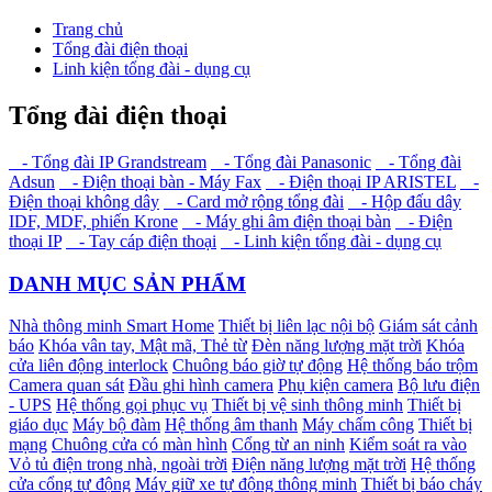
Trang chủ
Tổng đài điện thoại
Linh kiện tổng đài - dụng cụ
Tổng đài điện thoại
- Tổng đài IP Grandstream
- Tổng đài Panasonic
- Tổng đài
Adsun
- Điện thoại bàn - Máy Fax
- Điện thoại IP ARISTEL
-
Điện thoại không dây
- Card mở rộng tổng đài
- Hộp đấu dây
IDF, MDF, phiến Krone
- Máy ghi âm điện thoại bàn
- Điện
thoại IP
- Tay cáp điện thoại
- Linh kiện tổng đài - dụng cụ
DANH MỤC SẢN PHẨM
Nhà thông minh Smart Home
Thiết bị liên lạc nội bộ
Giám sát cảnh
báo
Khóa vân tay, Mật mã, Thẻ từ
Đèn năng lượng mặt trời
Khóa
cửa liên động interlock
Chuông báo giờ tự động
Hệ thống báo trộm
Camera quan sát
Đầu ghi hình camera
Phụ kiện camera
Bộ lưu điện
- UPS
Hệ thống gọi phục vụ
Thiết bị vệ sinh thông minh
Thiết bị
giáo dục
Máy bộ đàm
Hệ thống âm thanh
Máy chấm công
Thiết bị
mạng
Chuông cửa có màn hình
Cổng từ an ninh
Kiểm soát ra vào
Vỏ tủ điện trong nhà, ngoài trời
Điện năng lượng mặt trời
Hệ thống
cửa cổng tự động
Máy giữ xe tự động thông minh
Thiết bị báo cháy