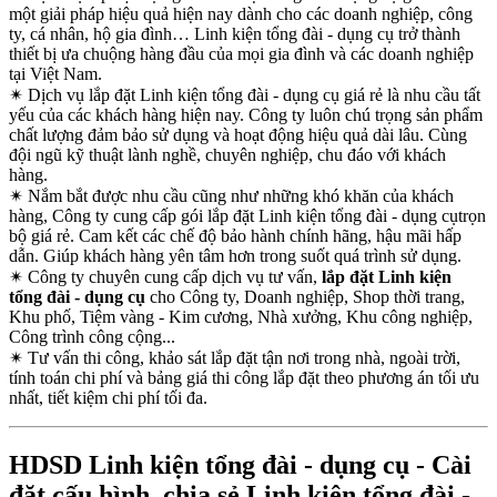
một giải pháp hiệu quả hiện nay dành cho các doanh nghiệp, công
ty, cá nhân, hộ gia đình… Linh kiện tổng đài - dụng cụ trở thành
thiết bị ưa chuộng hàng đầu của mọi gia đình và các doanh nghiệp
tại Việt Nam.
✴
Dịch vụ lắp đặt Linh kiện tổng đài - dụng cụ giá rẻ là nhu cầu tất
yếu của các khách hàng hiện nay. Công ty luôn chú trọng sản phẩm
chất lượng đảm bảo sử dụng và hoạt động hiệu quả dài lâu. Cùng
đội ngũ kỹ thuật lành nghề, chuyên nghiệp, chu đáo với khách
hàng.
✴
Nắm bắt được nhu cầu cũng như những khó khăn của khách
hàng, Công ty cung cấp gói lắp đặt Linh kiện tổng đài - dụng cụtrọn
bộ giá rẻ. Cam kết các chế độ bảo hành chính hãng, hậu mãi hấp
dẫn. Giúp khách hàng yên tâm hơn trong suốt quá trình sử dụng.
✴
Công ty chuyên cung cấp dịch vụ tư vấn,
lắp đặt Linh kiện
tổng đài - dụng cụ
cho Công ty, Doanh nghiệp, Shop thời trang,
Khu phố, Tiệm vàng - Kim cương, Nhà xưởng, Khu công nghiệp,
Công trình công cộng...
✴
Tư vấn thi công, khảo sát lắp đặt tận nơi trong nhà, ngoài trời,
tính toán chi phí và bảng giá thi công lắp đặt theo phương án tối ưu
nhất, tiết kiệm chi phí tối đa.
HDSD Linh kiện tổng đài - dụng cụ - Cài
đặt cấu hình, chia sẻ Linh kiện tổng đài -