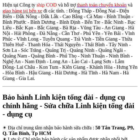
Hiện tại Công ty
ship COD
và hỗ trợ
thanh toán chuyển khoản
và
giao hàng tại bến xe
đi các tỉnh.
: Đồng Tháp - Đồng Nai - Điện
Biên - Đắk Nông - Đắk Lắk - Cao Bằng - Cà Mau - Bình Thuận -
Bình Phước - Bình Dương - Bình Định - Bến Tre - Bắc Ninh - Bạc
Liêu - Bắc Kạn - Bắc Giang - Bà Rịa - Vũng Tàu - An Giang - Hà
Nội - Hải Phòng - Đà Nẵng - Cần Thơ - Phú Yên - Yên Bái - Vĩnh
Phúc - Vĩnh Long - Tuyên Quang - Trà Vinh - Tiền Giang - Thừa
Thiên Huế - Thanh Hóa - Thái Nguyên - Thái Bình - Tây Ninh -
Sơn La - Sóc Trăng - Quảng Trị - Quảng Ninh - Quảng Ngãi -
Quảng Nam - Quảng Bình - Phú Thọ - Ninh Thuận - Ninh Bình -
Nghệ An - Nam Định - Long An - Lào Cai - Lạng Sơn - Lâm
Đồng- Lai Châu - Kon Tum - Kiên Giang - Khánh Hòa - Hưng Yên
- Hòa Bình - Hậu Giang - Hải Dương - Hà Tĩnh - Hà Nam - Hà
Giang - Gia Lai.
Bảo hành Linh kiện tổng đài - dụng cụ
chính hãng - Sửa chữa Linh kiện tổng đài
- dụng cụ
✴
Địa chỉ trung tâm nhận bảo hành sửa chữa :
50 Tân Trang, P9,
Q. Tân Bình, Tp HCM
✴
Lưu ý:
Chỉ nhận bảo hành các sản phẩm được phân phối bởi