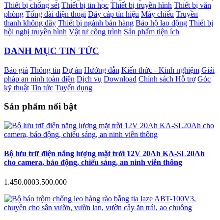
Thiết bị chống sét
Thiết bị tin học
Thiết bị truyền hình
Thiết bị văn
phòng
Tổng đài điện thoại
Dây cáp tín hiệu
Máy chiếu
Truyền
thanh không dây
Thiết bị ngành bán hàng
Bảo hộ lao động
Thiết bị
hội nghị truyền hình
Vật tư công trình
Sản phẩm tiện ích
DANH MỤC TIN TỨC
Báo giá
Thông tin
Dự án
Hướng dẫn
Kiến thức - Kinh nghiệm
Giải
pháp an ninh toàn diện
Dịch vụ
Download
Chính sách Hỗ trợ
Góc
kỹ thuật
Tin tức
Tuyển dụng
Sản phẩm nổi bật
Bộ lưu trữ điện năng lượng mặt trời 12V 20Ah KA-SL20Ah
cho camera, báo động, chiếu sáng, an ninh viễn thông
1.450.000
3.500.000