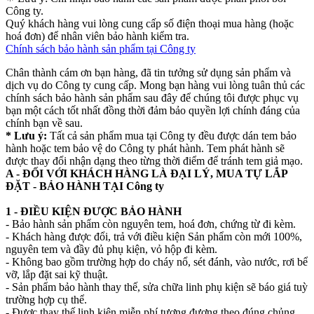
Công ty.
Quý khách hàng vui lòng cung cấp số điện thoại mua hàng (hoặc
hoá đơn) để nhân viên bảo hành kiểm tra.
Chính sách bảo hành sản phẩm tại Công ty
Chân thành cám ơn bạn hàng, đã tin tưởng sử dụng sản phẩm và
dịch vụ do Công ty cung cấp. Mong bạn hàng vui lòng tuân thủ các
chính sách bảo hành sản phẩm sau đây để chúng tôi được phục vụ
bạn một cách tốt nhất đồng thời đảm bảo quyền lợi chính đáng của
chính bạn về sau.
* Lưu ý:
Tất cả sản phẩm mua tại Công ty đều được dán tem bảo
hành hoặc tem bảo vệ do Công ty phát hành. Tem phát hành sẽ
được thay đổi nhận dạng theo từng thời điểm để tránh tem giả mạo.
A - ĐỐI VỚI KHÁCH HÀNG LÀ ĐẠI LÝ, MUA TỰ LẮP
ĐẶT - BẢO HÀNH TẠI Công ty
1 - ĐIỀU KIỆN ĐƯỢC BẢO HÀNH
- Bảo hành sản phẩm còn nguyên tem, hoá đơn, chứng từ đi kèm.
- Khách hàng được đổi, trả với điều kiện Sản phẩm còn mới 100%,
nguyên tem và đầy đủ phụ kiện, vỏ hộp đi kèm.
- Không bao gồm trường hợp do cháy nổ, sét đánh, vào nước, rơi bể
vỡ, lắp đặt sai kỹ thuật.
- Sản phẩm bảo hành thay thế, sửa chữa linh phụ kiện sẽ báo giá tuỳ
trường hợp cụ thể.
- Được thay thế linh kiện miễn phí tương đương theo đúng chủng