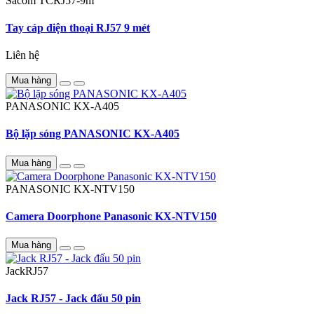
Sacom
TCRJ57-9m
Tay cáp điện thoại RJ57 9 mét
Liên hệ
Mua hàng
PANASONIC
KX-A405
Bộ lặp sóng PANASONIC KX-A405
Mua hàng
PANASONIC
KX-NTV150
Camera Doorphone Panasonic KX-NTV150
Mua hàng
JackRJ57
Jack RJ57 - Jack đấu 50 pin