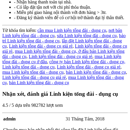
- Nhận hàng thanh toán tại nhà.
- Có lắp đặt tận nơi với chi phí thỏa thuận.
- Miễn phí giao hàng nội thành với đơn hàng > 3tr.
- Đăng ký thành viên để có cơ hội trở thành đại lý thân thiết.
Từ khóa tìm kiếm:
cần mua Linh kiện tổng đài - dụng cụ
,
nơi bán
Linh kiện tổng đài - dụng cụ
,
sửa Linh kiện tổng đài - dụng cụ
,
bảo
trì Linh kiện tổng đài - dụng cụ
,
lắp đặt Linh kiện tổng đài - dụng
cụ
,
Linh kiện tổng đài - dụng cụ giá rẻ
,
Linh kiện tổng đài - dụng cụ
giá rẻ
,
mua Linh kiện tổng đài - dụng cụ,
ở đâu bán Linh kiện tổng
đài - dụng cụ
,
Linh kiện tổng đài - dụng cụ giá rẻ
,
mua Linh kiện
tổng đài - dụng cụ ở đâu
,
công ty bán Linh kiện tổng đài - dụng cụ,
Linh kiện tổng đài - dụng cụ
,
Linh kiện tổng đài - dụng cụ giá rẻ
,
mua Linh kiện tổng đài - dụng cụ
,
bán Linh kiện tổng đài - dụng cụ
,
Linh kiện tổng đài - dụng cụ giá rẻ
,
mua Linh kiện tổng đài - dụng
cụ
,
bán Linh kiện tổng đài - dụng cụ
Nhận xét, đánh giá Linh kiện tổng đài - dụng cụ
4.5
/
5
dựa trên
982782
lượt xem
admin
31 Tháng Tám, 2018
Chuyên mua bán phân phối thi công lắp đặt Linh kiện tổng đài -