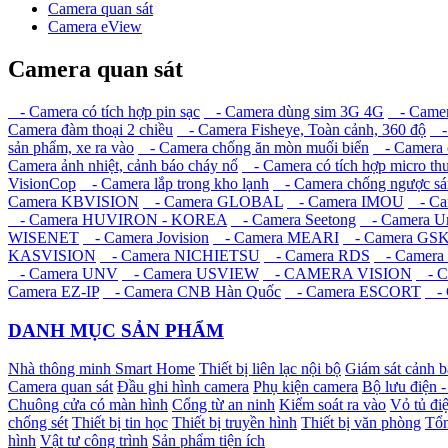
Camera quan sát
Camera eView
Camera quan sát
- Camera có tích hợp pin sạc
- Camera dùng sim 3G 4G
- Camera
Camera đàm thoại 2 chiều
- Camera Fisheye, Toàn cảnh, 360 độ
- 
sản phẩm, xe ra vào
- Camera chống ăn mòn muối biển
- Camera c
Camera ảnh nhiệt, cảnh báo cháy nổ
- Camera có tích hợp micro th
VisionCop
- Camera lắp trong kho lạnh
- Camera chống ngược sá
Camera KBVISION
- Camera GLOBAL
- Camera IMOU
- Ca
- Camera HUVIRON - KOREA
- Camera Seetong
- Camera Un
WISENET
- Camera Jovision
- Camera MEARI
- Camera GS
KASVISION
- Camera NICHIETSU
- Camera RDS
- Camera
- Camera UNV
- Camera USVIEW
- CAMERA VISION
- C
Camera EZ-IP
- Camera CNB Hàn Quốc
- Camera ESCORT
- 
DANH MỤC SẢN PHẨM
Nhà thông minh Smart Home
Thiết bị liên lạc nội bộ
Giám sát cảnh 
Camera quan sát
Đầu ghi hình camera
Phụ kiện camera
Bộ lưu điện 
Chuông cửa có màn hình
Cổng từ an ninh
Kiểm soát ra vào
Vỏ tủ điệ
chống sét
Thiết bị tin học
Thiết bị truyền hình
Thiết bị văn phòng
Tổn
hình
Vật tư công trình
Sản phẩm tiện ích