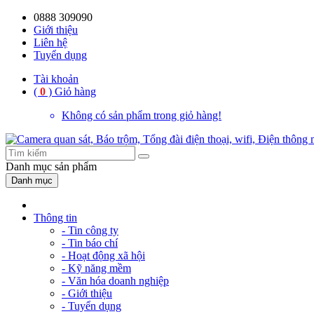
0888 309090
Giới thiệu
Liên hệ
Tuyển dụng
Tài khoản
(
0
)
Giỏ hàng
Không có sản phẩm trong giỏ hàng!
Danh mục
sản phẩm
Danh mục
Thông tin
- Tin công ty
- Tin báo chí
- Hoạt động xã hội
- Kỹ năng mềm
- Văn hóa doanh nghiệp
- Giới thiệu
- Tuyển dụng