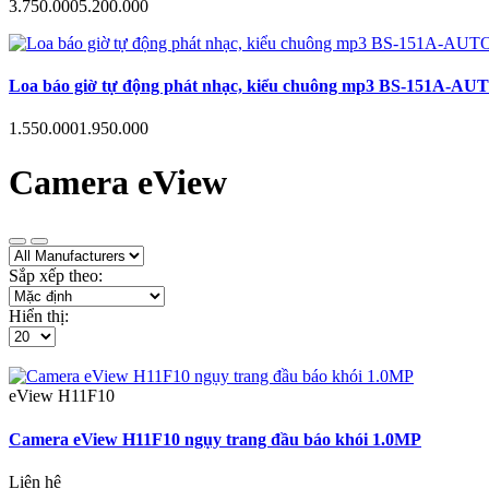
3.750.000
5.200.000
Loa báo giờ tự động phát nhạc, kiểu chuông mp3 BS-151A-AUTO hẹn
1.550.000
1.950.000
Camera eView
Sắp xếp theo:
Hiển thị:
eView
H11F10
Camera eView H11F10 ngụy trang đầu báo khói 1.0MP
Liên hệ