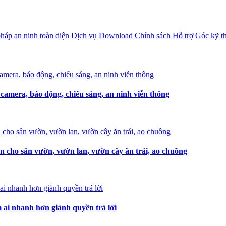
pháp an ninh toàn diện
Dịch vụ
Download
Chính sách Hỗ trợ
Góc kỹ t
amera, báo động, chiếu sáng, an ninh viễn thông
n cho sân vườn, vườn lan, vườn cây ăn trái, ao chuồng
i nhanh hơn giành quyền trả lời