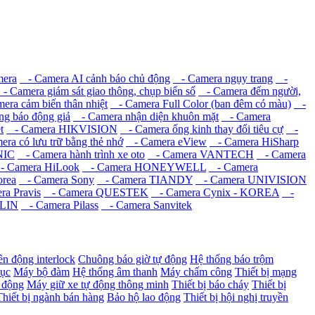
mera
- Camera AI cảnh báo chủ động
- Camera ngụy trang
-
 Camera giám sát giao thông, chụp biển số
- Camera đếm người,
ra cảm biến thân nhiệt
- Camera Full Color (ban đêm có màu)
-
g báo động giả
- Camera nhận diện khuôn mặt
- Camera
t
- Camera HIKVISION
- Camera ống kinh thay đổi tiêu cự
-
ra có lưu trữ bằng thẻ nhớ
- Camera eView
- Camera HiSharp
NIC
- Camera hành trình xe oto
- Camera VANTECH
- Camera
 Camera HiLook
- Camera HONEYWELL
- Camera
rea
- Camera Sony
- Camera TIANDY
- Camera UNIVISION
a Pravis
- Camera QUESTEK
- Camera Cynix - KOREA
-
ILIN
- Camera Pilass
- Camera Sanvitek
ên động interlock
Chuông báo giờ tự động
Hệ thống báo trộm
dục
Máy bộ đàm
Hệ thống âm thanh
Máy chấm công
Thiết bị mạng
 động
Máy giữ xe tự động thông minh
Thiết bị báo cháy
Thiết bị
Thiết bị ngành bán hàng
Bảo hộ lao động
Thiết bị hội nghị truyền