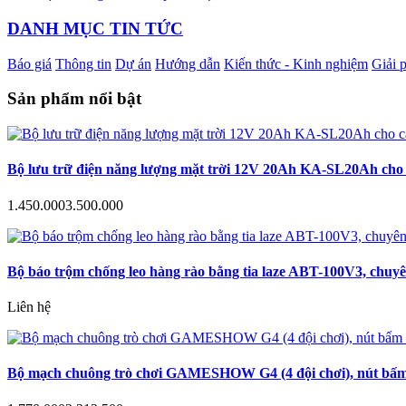
DANH MỤC TIN TỨC
Báo giá
Thông tin
Dự án
Hướng dẫn
Kiến thức - Kinh nghiệm
Giải 
Sản phẩm nổi bật
Bộ lưu trữ điện năng lượng mặt trời 12V 20Ah KA-SL20Ah cho c
1.450.000
3.500.000
Bộ báo trộm chống leo hàng rào bằng tia laze ABT-100V3, chuyê
Liên hệ
Bộ mạch chuông trò chơi GAMESHOW G4 (4 đội chơi), nút bấm a