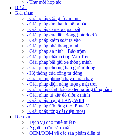
- Thư mời hợp tác
Dự án
Giải pháp
- Giải pháp Cổng từ an ninh
- Giải pháp âm thanh thông báo
- Giải pháp camera quan sát
- Giải pháp cửa liên động (interlock)
- Giải pháp kiểm soát ra vào
- Giải pháp nhà thông minh
- Giải pháp an ninh - Báo trộm
- Giải pháp chấm công Vân Tay
- Giải pháp bãi giữ xe thông minh
- Giải pháp chuông báo giờ tự động
- Hệ thống cửa cổng tự động
- Giải pháp phòng cháy chữa cháy
- Giải pháp điện năng lượng mặt trời
- Giải pháp cảnh báo xe lên xuống tầng hầm
- Giải pháp tủ giữ đồ thông minh
- Giải pháp mạng LAN, WIFI
- Giải pháp Chuông Gọi Phục Vụ
- Giải pháp tổng đài điện thoại
Dịch vụ
- Dịch vụ cho thuê thiết bị
- Nghiên cứu, sản xuất
- OEM/ODM về các sản phẩm điện tử