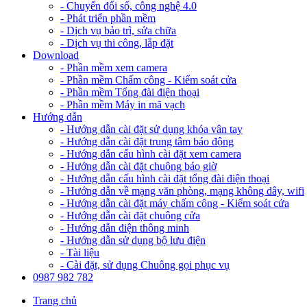
- Chuyển đổi số, công nghệ 4.0
- Phát triển phần mềm
- Dịch vụ bảo trì, sửa chữa
- Dịch vụ thi công, lắp đặt
Download
- Phần mềm xem camera
- Phần mềm Chấm công - Kiểm soát cửa
- Phần mềm Tổng đài điện thoại
- Phần mềm Máy in mã vạch
Hướng dẫn
- Hướng dẫn cài đặt sử dụng khóa vân tay
- Hướng dẫn cài đặt trung tâm báo động
- Hướng dẫn cấu hình cài đặt xem camera
- Hướng dẫn cài đặt chuông báo giờ
- Hướng dẫn cấu hình cài đặt tổng đài điện thoại
- Hướng dẫn về mạng văn phòng, mạng không dây, wifi
- Hướng dẫn cài đặt máy chấm công - Kiểm soát cửa
- Hướng dẫn cài đặt chuông cửa
- Hướng dẫn điện thông minh
- Hướng dẫn sử dụng bộ lưu điện
- Tài liệu
- Cài đặt, sử dụng Chuông gọi phục vụ
0987 982 782
Trang chủ