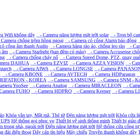
 Wifi không dây
- Camera năng lượng mặt trời solar
- Trọn bộ ca
Camera chống trộm hồng ngoại
- Camera có cổng Alarm báo động
-
ó cổng âm thanh Audio
- Camera hàng rào ảo, chống leo rào
- Came
u âm
- Camera Starlight (ban đêm có màu)
- Camera Accusense chốn
ng
- Camera chống cháy nổ
- Camera Speed Dome, PTZ, quay qué
mera DAHUA
- Camera EZVIZ
- Camera AZZA VISION
- Came
iarch
- Camera AIWA
- Camera LONGSE
- Camera PANASO
K
- Camera KBONE
- Camera AVTECH
- Camera HDParagon
-
 RIFATRON - KOREA
- Camera SAMSUNG
- Camera SNM - Ko
amera YooSee
- Camera Analog
- Camera MIRACLEON
- Camer
Camera FUHO
- Camera HDPRO
- Camera Keeper
- Camera L
báo
Khóa vân tay, Mật mã, Thẻ từ
Đèn năng lượng mặt trời
Khóa cửa li
- UPS
Hệ thống gọi phục vụ
Thiết bị vệ sinh thông minh
Thiết bị giáo 
n trong nhà, ngoài trời
Điện năng lượng mặt trời
Hệ thống cửa cổng tự
g đài điện thoại
Dây cáp tín hiệu
Máy chiếu
Truyền thanh không dây