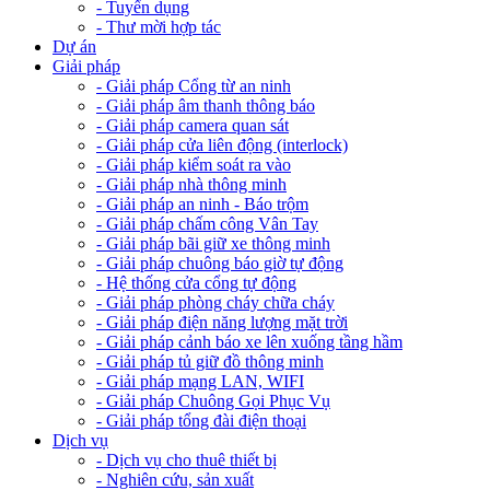
- Tuyển dụng
- Thư mời hợp tác
Dự án
Giải pháp
- Giải pháp Cổng từ an ninh
- Giải pháp âm thanh thông báo
- Giải pháp camera quan sát
- Giải pháp cửa liên động (interlock)
- Giải pháp kiểm soát ra vào
- Giải pháp nhà thông minh
- Giải pháp an ninh - Báo trộm
- Giải pháp chấm công Vân Tay
- Giải pháp bãi giữ xe thông minh
- Giải pháp chuông báo giờ tự động
- Hệ thống cửa cổng tự động
- Giải pháp phòng cháy chữa cháy
- Giải pháp điện năng lượng mặt trời
- Giải pháp cảnh báo xe lên xuống tầng hầm
- Giải pháp tủ giữ đồ thông minh
- Giải pháp mạng LAN, WIFI
- Giải pháp Chuông Gọi Phục Vụ
- Giải pháp tổng đài điện thoại
Dịch vụ
- Dịch vụ cho thuê thiết bị
- Nghiên cứu, sản xuất