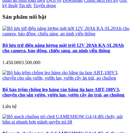
pháp an ninh toàn diện
Dịch vụ
Download
Chính sách Hỗ trợ
Góc
kỹ thuật
Tin tức
Tuyển dụng
Sản phẩm nổi bật
Bộ lưu trữ điện năng lượng mặt trời 12V 20Ah KA-SL20Ah
cho camera, báo động, chiếu sáng, an ninh viễn thông
1.450.000
3.500.000
Bộ báo trộm chống leo hàng rào bằng tia laze ABT-100V3,
chuyên cho sân vườn, vườn lan, vườn cây ăn trái, ao chuồng
Liên hệ