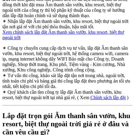
đồng thời khi đặt mua Âm thanh sân vườn, khu resort, biệt thự
ngoài trời của công ty thì bộ phận kỹ thuật của công ty sẽ hướng
dẫn lắp đặt hoàn chỉnh và sử dụng thành thạo.
✴
Nhận lắp đặt Âm thanh sân vườn, khu resort, biệt thự ngoài trời
tận nơi giá rẻ với chi phí thỏa thuận, hậu mãi tốt.
Xem chính sách lắp đặt Âm thanh sân vườn, khu resort, biệt thự
ngoài trời
✴
Công ty chuyên cung cấp dịch vụ tư vấn, lắp đặt Âm thanh sân
vườn, khu resort, biệt thự ngoài trời, hệ thống camera wifi, camera
ip, mạng internet không dây WIFI Bảo mật cho Công ty, Doanh
nghiệp, Shop thời trang, Khu phố, Tiệm vàng - Kim cương, Nhà
xưởng, Khu công nghiệp, Công trình công cộng.
✴
Tư vấn thi công, khảo sát lắp đặt tận nơi trong nhà, ngoài trời,
tính toán chi phí và bảng giá thi công lắp đặt theo phương án tối ưu
nhất, tiết kiệm chi phí tối đa.
✴
Quý khách cần tìm công ty lắp đặt Âm thanh sân vườn, khu
resort, biệt thự ngoài trời tại nhà giá rẻ, ( Xem
Chính sách lắp đặt
)
Lắp đặt trọn gói Âm thanh sân vườn, khu
resort, biệt thự ngoài trời giá rẻ ở đâu và
cần yêu cầu gì?