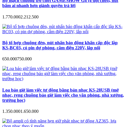
Bộ mạch chuông trò chơi GAMESHOW G4 (4 đội chơi), nút
bấm ai nhanh hơn giành quyền trả lời
1.770.000
2.212.500
Bộ tổ hợp chuông đèn, nút nhấn báo động khẩn cấp độc lập
KS-BC03, có pin dự phòng, cắm điện 220V, lắp nổi
650.000
750.000
Loa báo giờ làm việc tự động bằng bản nhạc KS-28USB (mở
nhạc, reng chuông báo giờ làm việc cho văn phòng, nhà xưởng,
trường học)
1.350.000
1.650.000