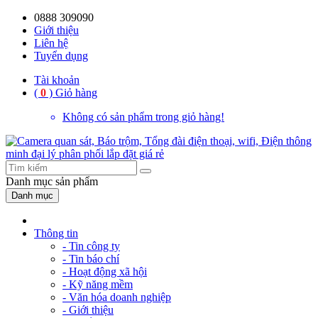
0888 309090
59%
20%
13%
18%
10%
28%
21%
Giới thiệu
Liên hệ
OFF
OFF
OFF
OFF
OFF
OFF
OFF
Tuyển dụng
Tài khoản
(
0
)
Giỏ hàng
Không có sản phẩm trong giỏ hàng!
Danh mục
sản phẩm
Danh mục
Thông tin
- Tin công ty
- Tin báo chí
- Hoạt động xã hội
- Kỹ năng mềm
- Văn hóa doanh nghiệp
- Giới thiệu