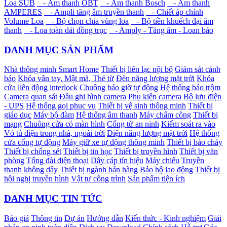
Loa SUB
- Âm thanh OBT
- Âm thanh Bosch
- Âm thanh
AMPERES
- Ampli tăng âm truyền thanh
- Chiết áp chỉnh
Volume Loa
- Bộ chọn chia vùng loa
- Bộ tiền khuếch đại âm
thanh
- Loa toàn dải đồng trục
- Amply - Tăng âm - Loan báo
DANH MỤC SẢN PHẨM
Nhà thông minh Smart Home
Thiết bị liên lạc nội bộ
Giám sát cảnh
báo
Khóa vân tay, Mật mã, Thẻ từ
Đèn năng lượng mặt trời
Khóa
cửa liên động interlock
Chuông báo giờ tự động
Hệ thống báo trộm
Camera quan sát
Đầu ghi hình camera
Phụ kiện camera
Bộ lưu điện
- UPS
Hệ thống gọi phục vụ
Thiết bị vệ sinh thông minh
Thiết bị
giáo dục
Máy bộ đàm
Hệ thống âm thanh
Máy chấm công
Thiết bị
mạng
Chuông cửa có màn hình
Cổng từ an ninh
Kiểm soát ra vào
Vỏ tủ điện trong nhà, ngoài trời
Điện năng lượng mặt trời
Hệ thống
cửa cổng tự động
Máy giữ xe tự động thông minh
Thiết bị báo cháy
Thiết bị chống sét
Thiết bị tin học
Thiết bị truyền hình
Thiết bị văn
phòng
Tổng đài điện thoại
Dây cáp tín hiệu
Máy chiếu
Truyền
thanh không dây
Thiết bị ngành bán hàng
Bảo hộ lao động
Thiết bị
hội nghị truyền hình
Vật tư công trình
Sản phẩm tiện ích
DANH MỤC TIN TỨC
Báo giá
Thông tin
Dự án
Hướng dẫn
Kiến thức - Kinh nghiệm
Giải