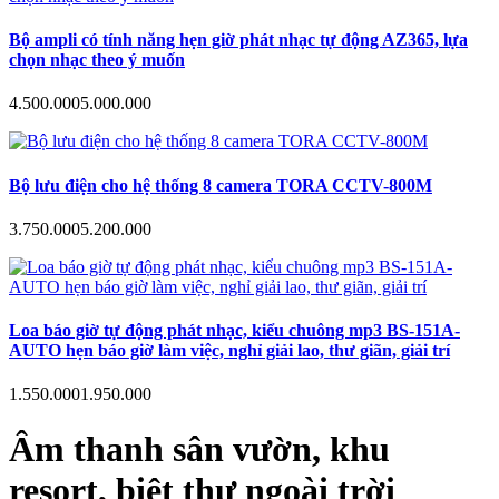
Bộ ampli có tính năng hẹn giờ phát nhạc tự động AZ365, lựa
chọn nhạc theo ý muốn
4.500.000
5.000.000
Bộ lưu điện cho hệ thống 8 camera TORA CCTV-800M
3.750.000
5.200.000
Loa báo giờ tự động phát nhạc, kiểu chuông mp3 BS-151A-
AUTO hẹn báo giờ làm việc, nghỉ giải lao, thư giãn, giải trí
1.550.000
1.950.000
Âm thanh sân vườn, khu
resort, biệt thự ngoài trời