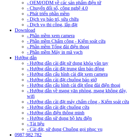
- OEM/ODM về các sản phẩm điện tử
- Chuyển đổi số, công nghệ 4.0
- Phát triển phần mềm
- Dịch vụ bảo trì, sửa chữa
- Dịch vụ thi công, lắp đặt
Download
- Phần mềm xem camera
- Phần mềm Chấm công - Kiểm soát cửa
- Phần mềm Tổng đài điện thoại
- Phần mềm Máy in mã vạch
Hướng dẫn
- Hướng dẫn cài đặt sử dụng khóa vân tay
- Hướng dẫn cài đặt trung tâm báo động
- Hướng dẫn cấu hình cài đặt xem camera
- Hướng dẫn cài đặt chuông báo giờ
- Hướng dẫn cấu hình cài đặt tổng đài điện thoại
- Hướng dẫn về mạng văn phòng, mạng không dây,
wifi
- Hướng dẫn cài đặt máy chấm công - Kiểm soát cửa
- Hướng dẫn cài đặt chuông cửa
- Hướng dẫn điện thông minh
- Hướng dẫn sử dụng bộ lưu điện
- Tài liệu
- Cài đặt, sử dụng Chuông gọi phục vụ
0987 982 782