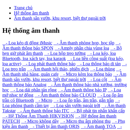
Trang chủ
Hệ thống âm thanh
Âm thanh sân vườn, khu resort, biệt thự ngoài trời
Hệ thống âm thanh
- Loa kéo di động iMusic
- Âm thanh phòng họp, học tập
-
Âm thanh thông báo SPON
- Amply phân chia vùng loa
- Bộ
hẹn giờ phát âm thanh
- Loa hộp treo tường
- Loa kéo, loa
Bluetooth, loa xách tay, loa karaok
- Loa liền công suất (loa kéo,
loa active)
- Loa phát thanh thông báo
- Loa thông báo di tản
-
Loa treo trần
- Âm thanh hội thảo, phiên dịch
- Loa thùng
-
Âm thanh nhà hàng, quán cafe
- Micro kèm loa thông báo
- Âm
thanh sân vườn, khu resort, biệt thự ngoài trời
- Loa cột
- Âm
thanh thông báo Analog
- Âm thanh thông báo nhà xưởng, trường
học
- Loa dải phân tán rộng
- Âm thanh thông báo IP
- Loa
mở nhạc tự động
- Âm thanh thông báo CLOUD
- Loa ốp âm
trần có Bluetooth
- Micro
- Loa ốp trần, âm trần, gắn trần
-
Loa phóng thanh cầm tay
- Loa sân vườn ngoài trời
- Âm thanh
Takstar
- Âm thanh thông báo ITC
- Bộ phát tin nhắn khẩn cấp
- Hệ Thống Âm Thanh HIKVISION
- Hệ thống âm thanh
PATECH
- Micro không dây
- Micro thu âm phòng thu
- Phụ
kiện âm thanh
- Thiết bị âm thanh ORIS
- Âm thanh TOA
-