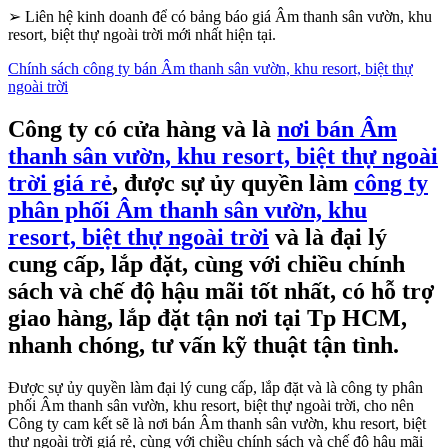
➢
Liên hệ kinh doanh để có bảng báo giá Âm thanh sân vườn, khu
resort, biệt thự ngoài trời mới nhất hiện tại.
Chính sách công ty bán Âm thanh sân vườn, khu resort, biệt thự
ngoài trời
Công ty có cửa hàng và là
nơi bán Âm
thanh sân vườn, khu resort, biệt thự ngoài
trời giá rẻ
, được sự ủy quyền làm
công ty
phân phối Âm thanh sân vườn, khu
resort, biệt thự ngoài trời
và là đại lý
cung cấp, lắp đặt, cùng với chiều chính
sách và chế độ hậu mãi tốt nhất, có hỗ trợ
giao hàng, lắp đặt tận nơi tại Tp HCM,
nhanh chóng, tư vấn kỹ thuật tận tình.
Được sự ủy quyền làm đại lý cung cấp, lắp đặt và là công ty phân
phối Âm thanh sân vườn, khu resort, biệt thự ngoài trời, cho nên
Công ty cam kết sẽ là nơi bán Âm thanh sân vườn, khu resort, biệt
thự ngoài trời giá rẻ, cùng với chiều chính sách và chế độ hậu mãi