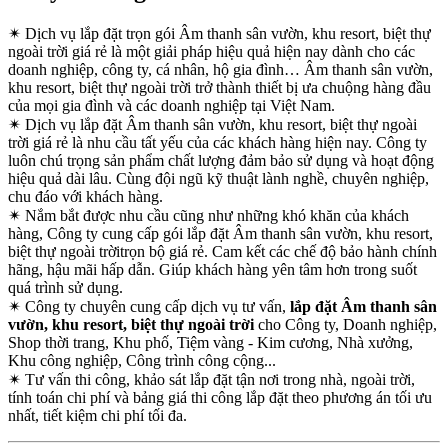
✴
Dịch vụ lắp đặt trọn gói Âm thanh sân vườn, khu resort, biệt thự
ngoài trời giá rẻ là một giải pháp hiệu quả hiện nay dành cho các
doanh nghiệp, công ty, cá nhân, hộ gia đình… Âm thanh sân vườn,
khu resort, biệt thự ngoài trời trở thành thiết bị ưa chuộng hàng đầu
của mọi gia đình và các doanh nghiệp tại Việt Nam.
✴
Dịch vụ lắp đặt Âm thanh sân vườn, khu resort, biệt thự ngoài
trời giá rẻ là nhu cầu tất yếu của các khách hàng hiện nay. Công ty
luôn chú trọng sản phẩm chất lượng đảm bảo sử dụng và hoạt động
hiệu quả dài lâu. Cùng đội ngũ kỹ thuật lành nghề, chuyên nghiệp,
chu đáo với khách hàng.
✴
Nắm bắt được nhu cầu cũng như những khó khăn của khách
hàng, Công ty cung cấp gói lắp đặt Âm thanh sân vườn, khu resort,
biệt thự ngoài trờitrọn bộ giá rẻ. Cam kết các chế độ bảo hành chính
hãng, hậu mãi hấp dẫn. Giúp khách hàng yên tâm hơn trong suốt
quá trình sử dụng.
✴
Công ty chuyên cung cấp dịch vụ tư vấn,
lắp đặt Âm thanh sân
vườn, khu resort, biệt thự ngoài trời
cho Công ty, Doanh nghiệp,
Shop thời trang, Khu phố, Tiệm vàng - Kim cương, Nhà xưởng,
Khu công nghiệp, Công trình công cộng...
✴
Tư vấn thi công, khảo sát lắp đặt tận nơi trong nhà, ngoài trời,
tính toán chi phí và bảng giá thi công lắp đặt theo phương án tối ưu
nhất, tiết kiệm chi phí tối đa.