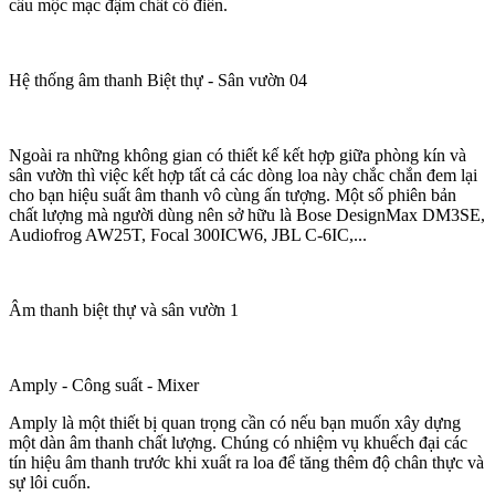
cấu mộc mạc đậm chất cổ điển.
Hệ thống âm thanh Biệt thự - Sân vườn 04
Ngoài ra những không gian có thiết kế kết hợp giữa phòng kín và
sân vườn thì việc kết hợp tất cả các dòng loa này chắc chắn đem lại
cho bạn hiệu suất âm thanh vô cùng ấn tượng. Một số phiên bản
chất lượng mà người dùng nên sở hữu là Bose DesignMax DM3SE,
Audiofrog AW25T, Focal 300ICW6, JBL C-6IC,...
Âm thanh biệt thự và sân vườn 1
Amply - Công suất - Mixer
Amply là một thiết bị quan trọng cần có nếu bạn muốn xây dựng
một dàn âm thanh chất lượng. Chúng có nhiệm vụ khuếch đại các
tín hiệu âm thanh trước khi xuất ra loa để tăng thêm độ chân thực và
sự lôi cuốn.