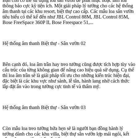
Bạn còn có thể sử dụng loa sân vườn để phát nhạc hoặc làm loa
thông báo cực kỳ tiện ích. Một giải pháp lý tưởng cho các hệ thống
âm thanh tại các khu resort, biệt thự cao cấp. Các mẫu loa sân vườn
tiêu biểu có thể kể đến như JBL Control 88M, JBL Control 85M,
Bose FreeSpace 360P II, Bose Freespace 51,...
Hệ thống âm thanh Biệt thự - Sân vườn 02
Bên cạnh đó, loa âm trần hay treo tường cũng được tích hợp tùy vào
cấu trúc của từng không gian để nâng cao hiệu quả sử dụng. Cụ thể
thì loa âm trần sẽ là giải pháp tối ưu cho những kiến trúc hiện đại,
đặc biệt là các khu vực như sảnh, lễ tân, hành lang nhờ cách thức
lắp đặt ẩn vào trong tường cực tinh tế và thẩm mỹ.
Hệ thống âm thanh Biệt thự - Sân vườn 03
Còn mẫu loa treo tường hứa hẹn sẽ là người bạn đồng hành lý
tưởng dành cho các khu villa, biệt thự sân vườn lợp mái ngói, kết