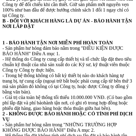
Công ty để đối chiếu khi cần thiết. Giữ sản phẩm mới nguyên vẹn
100% như ban đầu để được hưởng chính sách 1 đổi 1 ngay chỉ có
tại Công ty.
B - ĐỐI VỚI KHÁCH HÀNG LÀ DỰ ÁN - BẢO HÀNH TẬN
NƠI LẮP ĐẶT
1 - BẢO HÀNH TẬN NƠI MIỄN PHÍ HOÀN TOÀN
- Sản phẩm hư hỏng đảm bảo nằm trong ''ĐIỀU KIỆN ĐƯỢC
BẢO HÀNH'' Điều A mục 1.
- Hệ thống do Công ty cung cấp thiết bị và tổ chức lắp đặt theo tiêu
chuẩn kỹ thuật của nhà sản xuất do các Kỹ sư, kỹ thuật viên thuộc
Công ty Công ty thực hiện.
- Trong hệ thống không có bất kỳ thiết bị nào do khách hàng tự
trang bị, tự cung cấp (ngoại trừ bắt buộc phải cung cấp từ bên thứ 3
mà sản phẩm đó không có tại Công ty, hoặc được Công ty đồng ý
bằng văn bản).
- Giá trị của toàn hệ thống tối thiểu 10.000.000 VNĐ. (Có bao gồm
phí lắp đặt và phí bảohành tận nơi, có ghi rõ trong hợp đồng hoặc
phiếu đặt hàng, giao hàng hoặc thỏa thuận giữa hai bên).
2 - KHÔNG ĐƯỢC BẢO HÀNH HOẶC CÓ TÍNH PHÍ DỊCH
VỤ
- Sản phẩm hư hỏng nằm trong ''NHỮNG TRƯỜNG HỢP
KHÔNG ĐƯỢC BẢO HÀNH'' Điều A mục 2.
- Hệ thống lắp đặt không tính phí dịch vụ lắp đặt và bảo hành tận