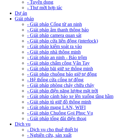
- Tuyển dụng
- Thư mời hợp tác
Dự án
Giải pháp
- Giải pháp Cổng từ an ninh
- Giải pháp âm thanh thông báo
- Giải pháp camera quan sát
- Giải pháp cửa liên động (interlock)
- Giải pháp kiểm soát ra vào
- Giải pháp nhà thông minh
- Giải pháp an ninh - Báo trộm
- Giải pháp chấm công Vân Tay
- Giải pháp bãi giữ xe thông minh
- Giải pháp chuông báo giờ tự động
- Hệ thống cửa cổng tự động
- Giải pháp phòng cháy chữa cháy
- Giải pháp điện năng lượng mặt trời
- Giải pháp cảnh báo xe lên xuống tầng hầm
- Giải pháp tủ giữ đồ thông minh
- Giải pháp mạng LAN, WIFI
- Giải pháp Chuông Gọi Phục Vụ
- Giải pháp tổng đài điện thoại
Dịch vụ
- Dịch vụ cho thuê thiết bị
- Nghiên cứu, sản xuất