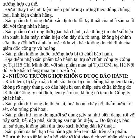
trường hợp cụ thể.
- Được thay thế linh kiện miễn phí tương đương theo đúng chủng
loại, linh kiện chính hãng.
- Sản phẩm hư hỏng được xác định do lỗi kỹ thuật của nhà sản xuất
đối với từng nhãn hàng.
- Sản phẩm còn trong thời gian bảo hành, các thông tin như số hiệu
sản xuất, kiểu máy, nhãn hiệu còn đầy đủ, rõ ràng, không bị chỉnh
sửa, thay đổi bởi cá nhân hoặc đơn vị khác không do chỉ định của
giám đốc công ty vũ hoàng.
- Sản phẩm không thuộc trường hợp bị từ chối bảo hành.
- Địa điểm nhận sản phẩm bảo hành tại trụ sở chính công ty Công
ty. Tại Hồ Chí Minh đối với sản phẩm mua tại Tp.HCM, tại Hà Nội
đối với khách hàng mua tại Tp.Hà Nội
2 - NHỮNG TRƯỜNG HỢP KHÔNG ĐƯỢC BẢO HÀNH:
- Rách tem, bị tẩy xoá, chỉnh sửa hoặc bị dán chồng bằng tem khác,
không rõ ngày tháng, có dấu hiệu bị can thiệp, sửa chữa không do
kỹ thuật Công ty chỉ định, tem giả mạo, không có tem do Công ty
phát hành.
- Sản phẩm hư hỏng do thiên tai, hoả hoạn, cháy nổ, thấm nước, rỉ
sét, côn trùng phá hoại.
- Sản phẩm hư hỏng do người sử dụng gây ra như biến dạng, rơi vỡ,
trầy sướt, bể, đập phá, sử dụng sai nguồn điện,.... Do lắp đặt, bảo
trì, sử dụng không tuân thủ theo sách hướng dẫn kỹ thuật.
- Sản phẩm đã hết hạn bảo hành ghi trên tem dán trên sản phẩm.
* Lưu ý:
bạn giữ lại toàn bộ giấy tờ khi giao dịch với nhân viên của