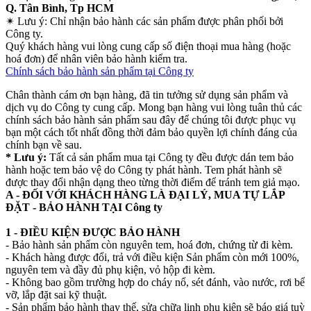
Q. Tân Bình, Tp HCM
✴
Lưu ý:
Chỉ nhận bảo hành các sản phẩm được phân phối bởi
Công ty.
Quý khách hàng vui lòng cung cấp số điện thoại mua hàng (hoặc
hoá đơn) để nhân viên bảo hành kiểm tra.
Chính sách bảo hành sản phẩm tại Công ty
Chân thành cám ơn bạn hàng, đã tin tưởng sử dụng sản phẩm và
dịch vụ do Công ty cung cấp. Mong bạn hàng vui lòng tuân thủ các
chính sách bảo hành sản phẩm sau đây để chúng tôi được phục vụ
bạn một cách tốt nhất đồng thời đảm bảo quyền lợi chính đáng của
chính bạn về sau.
* Lưu ý:
Tất cả sản phẩm mua tại Công ty đều được dán tem bảo
hành hoặc tem bảo vệ do Công ty phát hành. Tem phát hành sẽ
được thay đổi nhận dạng theo từng thời điểm để tránh tem giả mạo.
A - ĐỐI VỚI KHÁCH HÀNG LÀ ĐẠI LÝ, MUA TỰ LẮP
ĐẶT - BẢO HÀNH TẠI Công ty
1 - ĐIỀU KIỆN ĐƯỢC BẢO HÀNH
- Bảo hành sản phẩm còn nguyên tem, hoá đơn, chứng từ đi kèm.
- Khách hàng được đổi, trả với điều kiện Sản phẩm còn mới 100%,
nguyên tem và đầy đủ phụ kiện, vỏ hộp đi kèm.
- Không bao gồm trường hợp do cháy nổ, sét đánh, vào nước, rơi bể
vỡ, lắp đặt sai kỹ thuật.
- Sản phẩm bảo hành thay thế, sửa chữa linh phụ kiện sẽ báo giá tuỳ