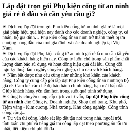
Lắp đặt trọn gói Phụ kiện cổng từ an ninh
giá rẻ ở đâu và cần yêu cầu gì?
✴
Dịch vụ lắp đặt trọn gói Phụ kiện cổng từ an ninh giá rẻ là một
giải pháp hiệu quả hiện nay dành cho các doanh nghiệp, công ty, cá
nhân, hộ gia đình… Phụ kiện cổng từ an ninh trở thành thiết bị ưa
chuộng hàng đầu của mọi gia đình và các doanh nghiệp tại Việt
Nam.
✴
Dịch vụ lắp đặt Phụ kiện cổng từ an ninh giá rẻ là nhu cầu tất yếu
của các khách hàng hiện nay. Công ty luôn chú trọng sản phẩm chất
lượng đảm bảo sử dụng và hoạt động hiệu quả dài lâu. Cùng đội
ngũ kỹ thuật lành nghề, chuyên nghiệp, chu đáo với khách hàng.
✴
Nắm bắt được nhu cầu cũng như những khó khăn của khách
hàng, Công ty cung cấp gói lắp đặt Phụ kiện cổng từ an ninhtrọn bộ
giá rẻ. Cam kết các chế độ bảo hành chính hãng, hậu mãi hấp dẫn.
Giúp khách hàng yên tâm hơn trong suốt quá trình sử dụng.
✴
Công ty chuyên cung cấp dịch vụ tư vấn,
lắp đặt Phụ kiện cổng
từ an ninh
cho Công ty, Doanh nghiệp, Shop thời trang, Khu phố,
Tiệm vàng - Kim cương, Nhà xưởng, Khu công nghiệp, Công trình
công cộng...
✴
Tư vấn thi công, khảo sát lắp đặt tận nơi trong nhà, ngoài trời,
tính toán chi phí và bảng giá thi công lắp đặt theo phương án tối ưu
nhất, tiết kiệm chi phí tối đa.