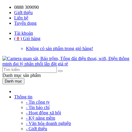
0888 309090
59%
20%
13%
18%
10%
28%
21%
Giới thiệu
Liên hệ
OFF
OFF
OFF
OFF
OFF
OFF
OFF
Tuyển dụng
Tài khoản
(
0
)
Giỏ hàng
Không có sản phẩm trong giỏ hàng!
Danh mục
sản phẩm
Danh mục
Thông tin
- Tin công ty
- Tin báo chí
- Hoạt động xã hội
- Kỹ năng mềm
- Văn hóa doanh nghiệp
- Giới thiệu