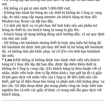
nơi.
- Hệ thống có giá trị nhỏ dưới 5.000.000 vnđ.
- Không bảo hành hư hỏng do các thiết bị không do Công ty cung
cấp, do nhà cung cấp mạng internet ,do khách hàng tự thay đổi
Modem hay Reset cài đặt ban đầu.
- Có tính phí dịch vụ và phí thay thế linh kiện nếu sản phẩm hư
hỏng do thiết bị của khách hàng tự trang bị gây lên.
- Khách hàng sử dụng không đúng sách hướng dẫn, và sai quy định
của nhà sản xuất.
- Hệ thống còn bảohành nhưng thiết bị hoặc phụ kiện hư hỏng đã
hết bảohành thì được tính phí thay thế thiết bị hư hỏng hết bảohành
đó, và không tính phí khắc phục sự cố (Do còn thời hạn bảohành
tận nơi).
* Lưu ý:
Hệ thống sẽ không được bảo hành vĩnh viễn nếu khách
hàng tự ý thay đổi lắp đặt ban đầu, được lắp thêm thêm thiết bị
không do Công ty cung cấp. (Do khách hàng tự thỏa thuận với cá
nhân, nhân viên hoặc đơn vị lắp thêm khác). bạn giữ lại tất cả giấy
tờ khi giao dịch với nhân viên của Công ty để đối chiếu khi cần
thiết, giữ lại số điện thoại báo hỏng và phản ánh chất lượng phục vụ
khi cần. Số điện thoại được ghi trong phiếu công tác hoặc biên bản
nghiệm thu và trên các giấy tờ khác có trong mỗi lần giao dịch với
khách hàng.