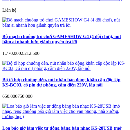
Liên hệ
Bộ mạch chuông trò chơi GAMESHOW G4 (4 đội chơi), nút
bấm ai nhanh hơn giành quyền trả lời
1.770.000
2.212.500
Bộ tổ hợp chuông đèn, nút nhấn báo động khẩn cấp độc lập
KS-BC03, có pin dự phòng, cắm điện 220V, lắp nổi
650.000
750.000
Loa báo giờ làm việc tự động bằng bản nhạc KS-28USB (mở