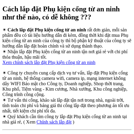
Cách lắp đặt Phụ kiện cổng từ an ninh
như thế nào, có dễ không ???
✴
Cách lắp đặt Phụ kiện cổng từ an ninh
rất đơn giản, mỗi sản
phẩm đều có tài liệu hướng dẫn đi kèm, đồng thời khi đặt mua Phụ
kiện cổng từ an ninh của công ty thì bộ phận kỹ thuật của công ty sẽ
hướng dẫn lắp đặt hoàn chỉnh và sử dụng thành thạo.
✴
Nhận lắp đặt Phụ kiện cổng từ an ninh tận nơi giá rẻ với chi phí
thỏa thuận, hậu mãi tốt.
Xem chính sách lắp đặt Phụ kiện cổng từ an ninh
✴
Công ty chuyên cung cấp dịch vụ tư vấn, lắp đặt Phụ kiện cổng
từ an ninh, hệ thống camera wifi, camera ip, mạng internet không
dây WIFI Bảo mật cho Công ty, Doanh nghiệp, Shop thời trang,
Khu phố, Tiệm vàng - Kim cương, Nhà xưởng, Khu công nghiệp,
Công trình công cộng.
✴
Tư vấn thi công, khảo sát lắp đặt tận nơi trong nhà, ngoài trời,
tính toán chi phí và bảng giá thi công lắp đặt theo phương án tối ưu
nhất, tiết kiệm chi phí tối đa.
✴
Quý khách cần tìm công ty lắp đặt Phụ kiện cổng từ an ninh tại
nhà giá rẻ, ( Xem
Chính sách lắp đặt
)