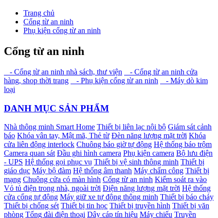
Trang chủ
Cổng từ an ninh
Phụ kiện cổng từ an ninh
Cổng từ an ninh
- Cổng từ an ninh nhà sách, thư viện
- Cổng từ an ninh cửa
hàng, shop thời trang
- Phụ kiện cổng từ an ninh
- Máy dò kim
loại
DANH MỤC SẢN PHẨM
Nhà thông minh Smart Home
Thiết bị liên lạc nội bộ
Giám sát cảnh
báo
Khóa vân tay, Mật mã, Thẻ từ
Đèn năng lượng mặt trời
Khóa
cửa liên động interlock
Chuông báo giờ tự động
Hệ thống báo trộm
Camera quan sát
Đầu ghi hình camera
Phụ kiện camera
Bộ lưu điện
- UPS
Hệ thống gọi phục vụ
Thiết bị vệ sinh thông minh
Thiết bị
giáo dục
Máy bộ đàm
Hệ thống âm thanh
Máy chấm công
Thiết bị
mạng
Chuông cửa có màn hình
Cổng từ an ninh
Kiểm soát ra vào
Vỏ tủ điện trong nhà, ngoài trời
Điện năng lượng mặt trời
Hệ thống
cửa cổng tự động
Máy giữ xe tự động thông minh
Thiết bị báo cháy
Thiết bị chống sét
Thiết bị tin học
Thiết bị truyền hình
Thiết bị văn
phòng
Tổng đài điện thoại
Dây cáp tín hiệu
Máy chiếu
Truyền