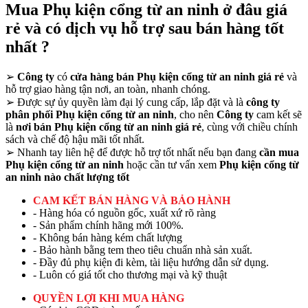
Mua Phụ kiện cổng từ an ninh ở đâu giá
rẻ và có dịch vụ hỗ trợ sau bán hàng tốt
nhất ?
➢
Công ty
có
cửa hàng bán Phụ kiện cổng từ an ninh giá rẻ
và
hỗ trợ giao hàng tận nơi, an toàn, nhanh chóng.
➢
Được sự ủy quyền làm đại lý cung cấp, lắp đặt và là
công ty
phân phối Phụ kiện cổng từ an ninh
, cho nên
Công ty
cam kết sẽ
là
nơi bán Phụ kiện cổng từ an ninh giá rẻ
, cùng với chiều chính
sách và chế độ hậu mãi tốt nhất.
➢
Nhanh tay liên hệ để được hỗ trợ tốt nhất nếu bạn đang
cần mua
Phụ kiện cổng từ an ninh
hoặc cần tư vấn xem
Phụ kiện cổng từ
an ninh nào chất lượng tốt
CAM KẾT BÁN HÀNG VÀ BẢO HÀNH
- Hàng hóa có nguồn gốc, xuất xứ rõ ràng
- Sản phẩm chính hãng mới 100%.
- Không bán hàng kém chất lượng
- Bảo hành bằng tem theo tiêu chuẩn nhà sản xuất.
- Đầy đủ phụ kiện đi kèm, tài liệu hướng dẫn sử dụng.
- Luôn có giá tốt cho thương mại và kỹ thuật
QUYỀN LỢI KHI MUA HÀNG