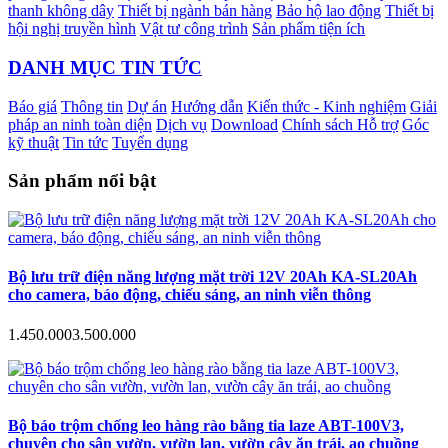
thanh không dây
Thiết bị ngành bán hàng
Bảo hộ lao động
Thiết bị
hội nghị truyền hình
Vật tư công trình
Sản phẩm tiện ích
DANH MỤC TIN TỨC
Báo giá
Thông tin
Dự án
Hướng dẫn
Kiến thức - Kinh nghiệm
Giải
pháp an ninh toàn diện
Dịch vụ
Download
Chính sách Hỗ trợ
Góc
kỹ thuật
Tin tức
Tuyển dụng
Sản phẩm nổi bật
Bộ lưu trữ điện năng lượng mặt trời 12V 20Ah KA-SL20Ah
cho camera, báo động, chiếu sáng, an ninh viễn thông
1.450.000
3.500.000
Bộ báo trộm chống leo hàng rào bằng tia laze ABT-100V3,
chuyên cho sân vườn, vườn lan, vườn cây ăn trái, ao chuồng