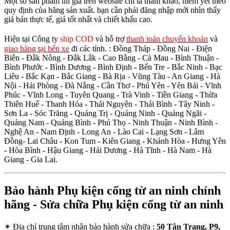
Một số sản phẩm thì giá trên website chỉ là tham khảo, niêm yết theo
quy định của hãng sản xuất. bạn cần phải đăng nhập mới nhìn thấy
giá bán thực tế, giá tốt nhất và chiết khấu cao.
Hiện tại Công ty
ship COD
và hỗ trợ
thanh toán chuyển khoản
và
giao hàng tại bến xe
đi các tỉnh.
: Đồng Tháp - Đồng Nai - Điện
Biên - Đắk Nông - Đắk Lắk - Cao Bằng - Cà Mau - Bình Thuận -
Bình Phước - Bình Dương - Bình Định - Bến Tre - Bắc Ninh - Bạc
Liêu - Bắc Kạn - Bắc Giang - Bà Rịa - Vũng Tàu - An Giang - Hà
Nội - Hải Phòng - Đà Nẵng - Cần Thơ - Phú Yên - Yên Bái - Vĩnh
Phúc - Vĩnh Long - Tuyên Quang - Trà Vinh - Tiền Giang - Thừa
Thiên Huế - Thanh Hóa - Thái Nguyên - Thái Bình - Tây Ninh -
Sơn La - Sóc Trăng - Quảng Trị - Quảng Ninh - Quảng Ngãi -
Quảng Nam - Quảng Bình - Phú Thọ - Ninh Thuận - Ninh Bình -
Nghệ An - Nam Định - Long An - Lào Cai - Lạng Sơn - Lâm
Đồng- Lai Châu - Kon Tum - Kiên Giang - Khánh Hòa - Hưng Yên
- Hòa Bình - Hậu Giang - Hải Dương - Hà Tĩnh - Hà Nam - Hà
Giang - Gia Lai.
Bảo hành Phụ kiện cổng từ an ninh chính
hãng - Sửa chữa Phụ kiện cổng từ an ninh
✴
Địa chỉ trung tâm nhận bảo hành sửa chữa :
50 Tân Trang, P9,