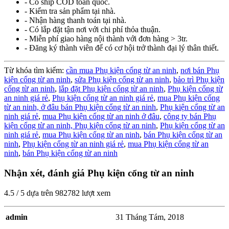
- Có ship COD toàn quốc.
- Kiểm tra sản phẩm tại nhà.
- Nhận hàng thanh toán tại nhà.
- Có lắp đặt tận nơi với chi phí thỏa thuận.
- Miễn phí giao hàng nội thành với đơn hàng > 3tr.
- Đăng ký thành viên để có cơ hội trở thành đại lý thân thiết.
Từ khóa tìm kiếm:
cần mua Phụ kiện cổng từ an ninh
,
nơi bán Phụ
kiện cổng từ an ninh
,
sửa Phụ kiện cổng từ an ninh
,
bảo trì Phụ kiện
cổng từ an ninh
,
lắp đặt Phụ kiện cổng từ an ninh
,
Phụ kiện cổng từ
an ninh giá rẻ
,
Phụ kiện cổng từ an ninh giá rẻ
,
mua Phụ kiện cổng
từ an ninh,
ở đâu bán Phụ kiện cổng từ an ninh
,
Phụ kiện cổng từ an
ninh giá rẻ
,
mua Phụ kiện cổng từ an ninh ở đâu
,
công ty bán Phụ
kiện cổng từ an ninh,
Phụ kiện cổng từ an ninh
,
Phụ kiện cổng từ an
ninh giá rẻ
,
mua Phụ kiện cổng từ an ninh
,
bán Phụ kiện cổng từ an
ninh
,
Phụ kiện cổng từ an ninh giá rẻ
,
mua Phụ kiện cổng từ an
ninh
,
bán Phụ kiện cổng từ an ninh
Nhận xét, đánh giá Phụ kiện cổng từ an ninh
4.5
/
5
dựa trên
982782
lượt xem
admin
31 Tháng Tám, 2018