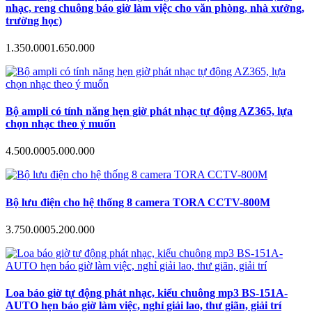
nhạc, reng chuông báo giờ làm việc cho văn phòng, nhà xưởng,
trường học)
1.350.000
1.650.000
Bộ ampli có tính năng hẹn giờ phát nhạc tự động AZ365, lựa
chọn nhạc theo ý muốn
4.500.000
5.000.000
Bộ lưu điện cho hệ thống 8 camera TORA CCTV-800M
3.750.000
5.200.000
Loa báo giờ tự động phát nhạc, kiểu chuông mp3 BS-151A-
AUTO hẹn báo giờ làm việc, nghỉ giải lao, thư giãn, giải trí