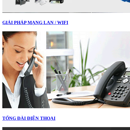
GIẢI PHÁP MẠNG LAN / WIFI
TỔNG ĐÀI ĐIỆN THOẠI