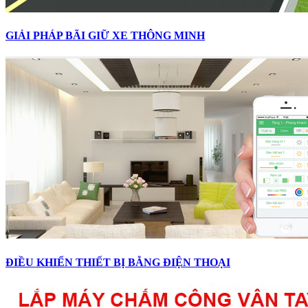
GIẢI PHÁP BÃI GIỮ XE THÔNG MINH
ĐIỀU KHIỂN THIẾT BỊ BẰNG ĐIỆN THOẠI