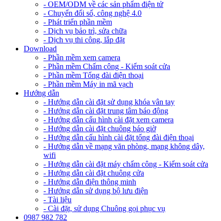
- OEM/ODM về các sản phẩm điện tử
- Chuyển đổi số, công nghệ 4.0
- Phát triển phần mềm
- Dịch vụ bảo trì, sửa chữa
- Dịch vụ thi công, lắp đặt
Download
- Phần mềm xem camera
- Phần mềm Chấm công - Kiểm soát cửa
- Phần mềm Tổng đài điện thoại
- Phần mềm Máy in mã vạch
Hướng dẫn
- Hướng dẫn cài đặt sử dụng khóa vân tay
- Hướng dẫn cài đặt trung tâm báo động
- Hướng dẫn cấu hình cài đặt xem camera
- Hướng dẫn cài đặt chuông báo giờ
- Hướng dẫn cấu hình cài đặt tổng đài điện thoại
- Hướng dẫn về mạng văn phòng, mạng không dây,
wifi
- Hướng dẫn cài đặt máy chấm công - Kiểm soát cửa
- Hướng dẫn cài đặt chuông cửa
- Hướng dẫn điện thông minh
- Hướng dẫn sử dụng bộ lưu điện
- Tài liệu
- Cài đặt, sử dụng Chuông gọi phục vụ
0987 982 782