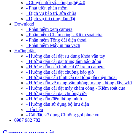
- Chuyển đổi số, công nghệ 4.0
- Phát triển phần mềm
- Dịch vụ bảo trì, sửa chữa
- Dịch vụ thi công, lắp đặt
Download
- Phần mềm xem camera
- Phần mềm Chấm công - Kiểm soát cửa
- Phần mềm Tổng đài điện thoại
- Phần mềm Máy in mã vạch
Hướng dẫn
- Hướng dẫn cài đặt sử dụng khóa vân tay
- Hướng dẫn cài đặt trung tâm báo động
- Hướng dẫn cấu hình cài đặt xem camera
- Hướng dẫn cài đặt chuông báo giờ
- Hướng dẫn cấu hình cài đặt tổng đài điện thoại
- Hướng dẫn về mạng văn phòng, mạng không dây, wifi
- Hướng dẫn cài đặt máy chấm công - Kiểm soát cửa
- Hướng dẫn cài đặt chuông cửa
- Hướng dẫn điện thông minh
- Hướng dẫn sử dụng bộ lưu điện
- Tài liệu
- Cài đặt, sử dụng Chuông gọi phục vụ
0987 982 782
Camera quan sát