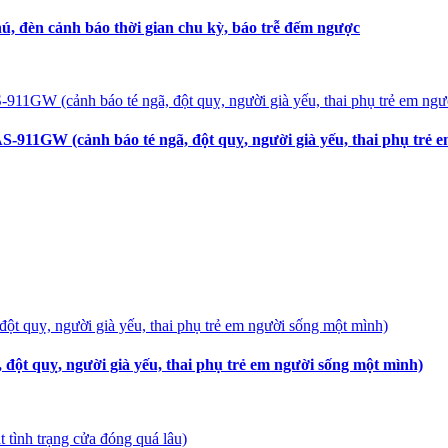
hú, đèn cảnh báo thời gian chu kỳ, báo trễ đếm ngược
911GW (cảnh báo té ngã, đột quỵ, người già yếu, thai phụ trẻ 
ột quỵ, người già yếu, thai phụ trẻ em người sống một mình)