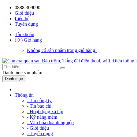
0888 309090
Giới thiệu
Liên hệ
Tuyển dụng
Tài khoản
(
0
)
Giỏ hàng
Không có sản phẩm trong giỏ hàng!
Danh mục
sản phẩm
Danh mục
Thông tin
- Tin công ty
- Tin báo chí
- Hoạt động xã hội
- Kỹ năng mềm
- Văn hóa doanh nghiệp
- Giới thiệu
- Tuyển dụng