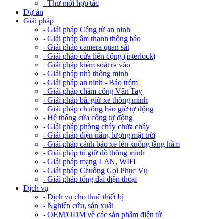
- Thư mời hợp tác
Dự án
Giải pháp
- Giải pháp Cổng từ an ninh
- Giải pháp âm thanh thông báo
- Giải pháp camera quan sát
- Giải pháp cửa liên động (interlock)
- Giải pháp kiểm soát ra vào
- Giải pháp nhà thông minh
- Giải pháp an ninh - Báo trộm
- Giải pháp chấm công Vân Tay
- Giải pháp bãi giữ xe thông minh
- Giải pháp chuông báo giờ tự động
- Hệ thống cửa cổng tự động
- Giải pháp phòng cháy chữa cháy
- Giải pháp điện năng lượng mặt trời
- Giải pháp cảnh báo xe lên xuống tầng hầm
- Giải pháp tủ giữ đồ thông minh
- Giải pháp mạng LAN, WIFI
- Giải pháp Chuông Gọi Phục Vụ
- Giải pháp tổng đài điện thoại
Dịch vụ
- Dịch vụ cho thuê thiết bị
- Nghiên cứu, sản xuất
- OEM/ODM về các sản phẩm điện tử