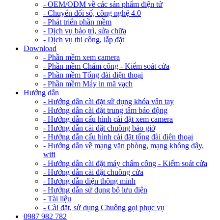
- OEM/ODM về các sản phẩm điện tử
- Chuyển đổi số, công nghệ 4.0
- Phát triển phần mềm
- Dịch vụ bảo trì, sửa chữa
- Dịch vụ thi công, lắp đặt
Download
- Phần mềm xem camera
- Phần mềm Chấm công - Kiểm soát cửa
- Phần mềm Tổng đài điện thoại
- Phần mềm Máy in mã vạch
Hướng dẫn
- Hướng dẫn cài đặt sử dụng khóa vân tay
- Hướng dẫn cài đặt trung tâm báo động
- Hướng dẫn cấu hình cài đặt xem camera
- Hướng dẫn cài đặt chuông báo giờ
- Hướng dẫn cấu hình cài đặt tổng đài điện thoại
- Hướng dẫn về mạng văn phòng, mạng không dây,
wifi
- Hướng dẫn cài đặt máy chấm công - Kiểm soát cửa
- Hướng dẫn cài đặt chuông cửa
- Hướng dẫn điện thông minh
- Hướng dẫn sử dụng bộ lưu điện
- Tài liệu
- Cài đặt, sử dụng Chuông gọi phục vụ
0987 982 782