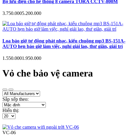
Bộ lưu điện cho hệ thống 8 camera TORA CCTV-800M
3.750.000
5.200.000
Loa báo giờ tự động phát nhạc, kiểu chuông mp3 BS-151A-
AUTO hẹn báo giờ làm việc, nghỉ giải lao, thư giãn, giải trí
1.550.000
1.950.000
Vỏ che bảo vệ camera
Sắp xếp theo:
Hiển thị:
VC-06