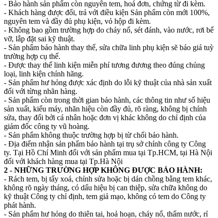
- Bảo hành sản phẩm còn nguyên tem, hoá đơn, chứng từ đi kèm.
- Khách hàng được đổi, trả với điều kiện Sản phẩm còn mới 100%,
nguyên tem và đầy đủ phụ kiện, vỏ hộp đi kèm.
- Không bao gồm trường hợp do cháy nổ, sét đánh, vào nước, rơi bể
vỡ, lắp đặt sai kỹ thuật.
- Sản phẩm bảo hành thay thế, sửa chữa linh phụ kiện sẽ báo giá tuỳ
trường hợp cụ thể.
- Được thay thế linh kiện miễn phí tương đương theo đúng chủng
loại, linh kiện chính hãng.
- Sản phẩm hư hỏng được xác định do lỗi kỹ thuật của nhà sản xuất
đối với từng nhãn hàng.
- Sản phẩm còn trong thời gian bảo hành, các thông tin như số hiệu
sản xuất, kiểu máy, nhãn hiệu còn đầy đủ, rõ ràng, không bị chỉnh
sửa, thay đổi bởi cá nhân hoặc đơn vị khác không do chỉ định của
giám đốc công ty vũ hoàng.
- Sản phẩm không thuộc trường hợp bị từ chối bảo hành.
- Địa điểm nhận sản phẩm bảo hành tại trụ sở chính công ty Công
ty. Tại Hồ Chí Minh đối với sản phẩm mua tại Tp.HCM, tại Hà Nội
đối với khách hàng mua tại Tp.Hà Nội
2 - NHỮNG TRƯỜNG HỢP KHÔNG ĐƯỢC BẢO HÀNH:
- Rách tem, bị tẩy xoá, chỉnh sửa hoặc bị dán chồng bằng tem khác,
không rõ ngày tháng, có dấu hiệu bị can thiệp, sửa chữa không do
kỹ thuật Công ty chỉ định, tem giả mạo, không có tem do Công ty
phát hành.
- Sản phẩm hư hỏng do thiên tai, hoả hoạn, cháy nổ, thấm nước, rỉ