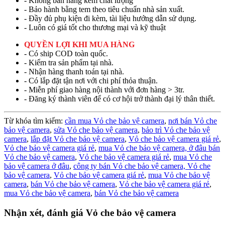
- Không bán hàng kém chất lượng
- Bảo hành bằng tem theo tiêu chuẩn nhà sản xuất.
- Đầy đủ phụ kiện đi kèm, tài liệu hướng dẫn sử dụng.
- Luôn có giá tốt cho thương mại và kỹ thuật
QUYỀN LỢI KHI MUA HÀNG
- Có ship COD toàn quốc.
- Kiểm tra sản phẩm tại nhà.
- Nhận hàng thanh toán tại nhà.
- Có lắp đặt tận nơi với chi phí thỏa thuận.
- Miễn phí giao hàng nội thành với đơn hàng > 3tr.
- Đăng ký thành viên để có cơ hội trở thành đại lý thân thiết.
Từ khóa tìm kiếm:
cần mua Vỏ che bảo vệ camera
,
nơi bán Vỏ che
bảo vệ camera
,
sửa Vỏ che bảo vệ camera
,
bảo trì Vỏ che bảo vệ
camera
,
lắp đặt Vỏ che bảo vệ camera
,
Vỏ che bảo vệ camera giá rẻ
,
Vỏ che bảo vệ camera giá rẻ
,
mua Vỏ che bảo vệ camera,
ở đâu bán
Vỏ che bảo vệ camera
,
Vỏ che bảo vệ camera giá rẻ
,
mua Vỏ che
bảo vệ camera ở đâu
,
công ty bán Vỏ che bảo vệ camera,
Vỏ che
bảo vệ camera
,
Vỏ che bảo vệ camera giá rẻ
,
mua Vỏ che bảo vệ
camera
,
bán Vỏ che bảo vệ camera
,
Vỏ che bảo vệ camera giá rẻ
,
mua Vỏ che bảo vệ camera
,
bán Vỏ che bảo vệ camera
Nhận xét, đánh giá Vỏ che bảo vệ camera