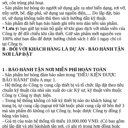
sét, côn trùng phá hoại.
- Sản phẩm hư hỏng do người sử dụng gây ra như biến dạng, rơi vỡ,
trầy sướt, bể, đập phá, sử dụng sai nguồn điện,.... Do lắp đặt, bảo
trì, sử dụng không tuân thủ theo sách hướng dẫn kỹ thuật.
- Sản phẩm đã hết hạn bảo hành ghi trên tem dán trên sản phẩm.
* Lưu ý:
bạn giữ lại toàn bộ giấy tờ khi giao dịch với nhân viên của
Công ty để đối chiếu khi cần thiết. Giữ sản phẩm mới nguyên vẹn
100% như ban đầu để được hưởng chính sách 1 đổi 1 ngay chỉ có
tại Công ty.
B - ĐỐI VỚI KHÁCH HÀNG LÀ DỰ ÁN - BẢO HÀNH TẬN
NƠI LẮP ĐẶT
1 - BẢO HÀNH TẬN NƠI MIỄN PHÍ HOÀN TOÀN
- Sản phẩm hư hỏng đảm bảo nằm trong ''ĐIỀU KIỆN ĐƯỢC
BẢO HÀNH'' Điều A mục 1.
- Hệ thống do Công ty cung cấp thiết bị và tổ chức lắp đặt theo tiêu
chuẩn kỹ thuật của nhà sản xuất do các Kỹ sư, kỹ thuật viên thuộc
Công ty Công ty thực hiện.
- Trong hệ thống không có bất kỳ thiết bị nào do khách hàng tự
trang bị, tự cung cấp (ngoại trừ bắt buộc phải cung cấp từ bên thứ 3
mà sản phẩm đó không có tại Công ty, hoặc được Công ty đồng ý
bằng văn bản).
- Giá trị của toàn hệ thống tối thiểu 10.000.000 VNĐ. (Có bao gồm
phí lắp đặt và phí bảohành tận nơi, có ghi rõ trong hợp đồng hoặc