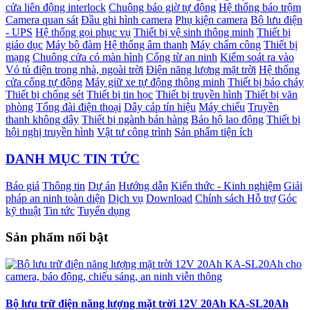
cửa liên động interlock
Chuông báo giờ tự động
Hệ thống báo trộm
Camera quan sát
Đầu ghi hình camera
Phụ kiện camera
Bộ lưu điện
- UPS
Hệ thống gọi phục vụ
Thiết bị vệ sinh thông minh
Thiết bị
giáo dục
Máy bộ đàm
Hệ thống âm thanh
Máy chấm công
Thiết bị
mạng
Chuông cửa có màn hình
Cổng từ an ninh
Kiểm soát ra vào
Vỏ tủ điện trong nhà, ngoài trời
Điện năng lượng mặt trời
Hệ thống
cửa cổng tự động
Máy giữ xe tự động thông minh
Thiết bị báo cháy
Thiết bị chống sét
Thiết bị tin học
Thiết bị truyền hình
Thiết bị văn
phòng
Tổng đài điện thoại
Dây cáp tín hiệu
Máy chiếu
Truyền
thanh không dây
Thiết bị ngành bán hàng
Bảo hộ lao động
Thiết bị
hội nghị truyền hình
Vật tư công trình
Sản phẩm tiện ích
DANH MỤC TIN TỨC
Báo giá
Thông tin
Dự án
Hướng dẫn
Kiến thức - Kinh nghiệm
Giải
pháp an ninh toàn diện
Dịch vụ
Download
Chính sách Hỗ trợ
Góc
kỹ thuật
Tin tức
Tuyển dụng
Sản phẩm nổi bật
Bộ lưu trữ điện năng lượng mặt trời 12V 20Ah KA-SL20Ah