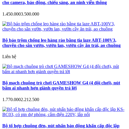
cho camera, báo động, chiếu sáng, an ninh viễn thông
1.450.000
3.500.000
Bộ báo trộm chống leo hàng rào bằng tia laze ABT-100V3,
chuyên cho sân vườn, vườn lan, vườn cây ăn trái, ao chuồng
Liên hệ
Bộ mạch chuông trò chơi GAMESHOW G4 (4 đội chơi), nút
bấm ai nhanh hơn giành quyền trả lời
1.770.000
2.212.500
Bộ tổ hợp chuông đèn, nút nhấn báo động khẩn cấp độc lập