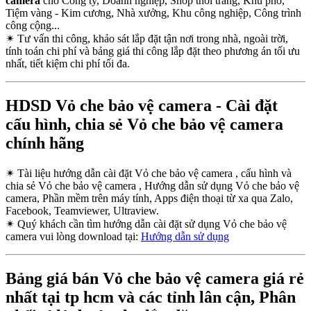
camera
cho Công ty, Doanh nghiệp, Shop thời trang, Khu phố,
Tiệm vàng - Kim cương, Nhà xưởng, Khu công nghiệp, Công trình
công cộng...
✴
Tư vấn thi công, khảo sát lắp đặt tận nơi trong nhà, ngoài trời,
tính toán chi phí và bảng giá thi công lắp đặt theo phương án tối ưu
nhất, tiết kiệm chi phí tối đa.
HDSD Vỏ che bảo vệ camera - Cài đặt
cấu hình, chia sẻ Vỏ che bảo vệ camera
chính hãng
✴
Tài liệu hướng dẫn cài đặt Vỏ che bảo vệ camera , cấu hình và
chia sẻ Vỏ che bảo vệ camera , Hướng dẫn sử dụng Vỏ che bảo vệ
camera, Phần mềm trên máy tính, Apps điện thoại từ xa qua Zalo,
Facebook, Teamviewer, Ultraview.
✴
Quý khách cần tìm hướng dẫn cài đặt sử dụng Vỏ che bảo vệ
camera vui lòng download tại:
Hướng dẫn sử dụng
Bảng giá bán Vỏ che bảo vệ camera giá rẻ
nhất tại tp hcm và các tỉnh lân cận, Phân