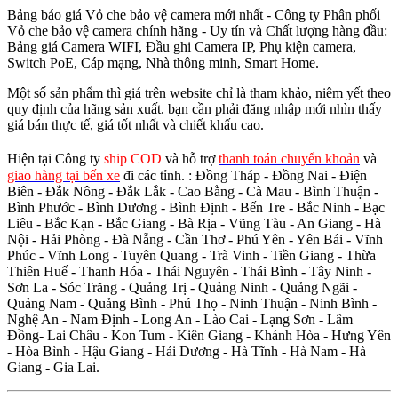
Bảng báo giá Vỏ che bảo vệ camera mới nhất - Công ty Phân phối
Vỏ che bảo vệ camera chính hãng - Uy tín và Chất lượng hàng đầu:
Bảng giá Camera WIFI, Đầu ghi Camera IP, Phụ kiện camera,
Switch PoE, Cáp mạng, Nhà thông minh, Smart Home.
Một số sản phẩm thì giá trên website chỉ là tham khảo, niêm yết theo
quy định của hãng sản xuất. bạn cần phải đăng nhập mới nhìn thấy
giá bán thực tế, giá tốt nhất và chiết khấu cao.
Hiện tại Công ty
ship COD
và hỗ trợ
thanh toán chuyển khoản
và
giao hàng tại bến xe
đi các tỉnh.
: Đồng Tháp - Đồng Nai - Điện
Biên - Đắk Nông - Đắk Lắk - Cao Bằng - Cà Mau - Bình Thuận -
Bình Phước - Bình Dương - Bình Định - Bến Tre - Bắc Ninh - Bạc
Liêu - Bắc Kạn - Bắc Giang - Bà Rịa - Vũng Tàu - An Giang - Hà
Nội - Hải Phòng - Đà Nẵng - Cần Thơ - Phú Yên - Yên Bái - Vĩnh
Phúc - Vĩnh Long - Tuyên Quang - Trà Vinh - Tiền Giang - Thừa
Thiên Huế - Thanh Hóa - Thái Nguyên - Thái Bình - Tây Ninh -
Sơn La - Sóc Trăng - Quảng Trị - Quảng Ninh - Quảng Ngãi -
Quảng Nam - Quảng Bình - Phú Thọ - Ninh Thuận - Ninh Bình -
Nghệ An - Nam Định - Long An - Lào Cai - Lạng Sơn - Lâm
Đồng- Lai Châu - Kon Tum - Kiên Giang - Khánh Hòa - Hưng Yên
- Hòa Bình - Hậu Giang - Hải Dương - Hà Tĩnh - Hà Nam - Hà
Giang - Gia Lai.