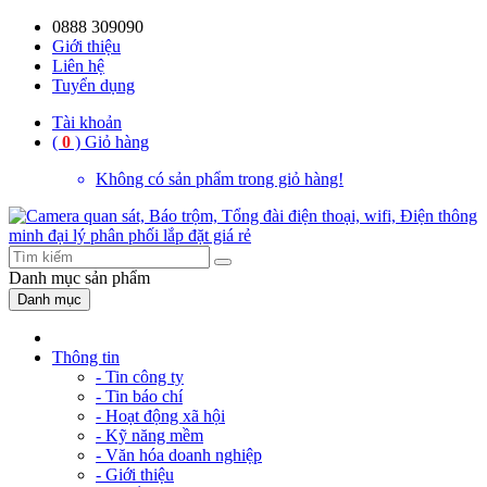
0888 309090
59%
20%
13%
18%
10%
28%
21%
Giới thiệu
Liên hệ
OFF
OFF
OFF
OFF
OFF
OFF
OFF
Tuyển dụng
Tài khoản
(
0
)
Giỏ hàng
Không có sản phẩm trong giỏ hàng!
Danh mục
sản phẩm
Danh mục
Thông tin
- Tin công ty
- Tin báo chí
- Hoạt động xã hội
- Kỹ năng mềm
- Văn hóa doanh nghiệp
- Giới thiệu