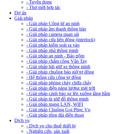
- Tuyển dụng
- Thư mời hợp tác
Dự án
Giải pháp
- Giải pháp Cổng từ an ninh
- Giải pháp âm thanh thông báo
- Giải pháp camera quan sát
- Giải pháp cửa liên động (interlock)
- Giải pháp kiểm soát ra vào
- Giải pháp nhà thông minh
- Giải pháp an ninh - Báo trộm
- Giải pháp chấm công Vân Tay
- Giải pháp bãi giữ xe thông minh
- Giải pháp chuông báo giờ tự động
- Hệ thống cửa cổng tự động
- Giải pháp phòng cháy chữa cháy
- Giải pháp điện năng lượng mặt trời
- Giải pháp cảnh báo xe lên xuống tầng hầm
- Giải pháp tủ giữ đồ thông minh
- Giải pháp mạng LAN, WIFI
- Giải pháp Chuông Gọi Phục Vụ
- Giải pháp tổng đài điện thoại
Dịch vụ
- Dịch vụ cho thuê thiết bị
- Nghiên cứu, sản xuất