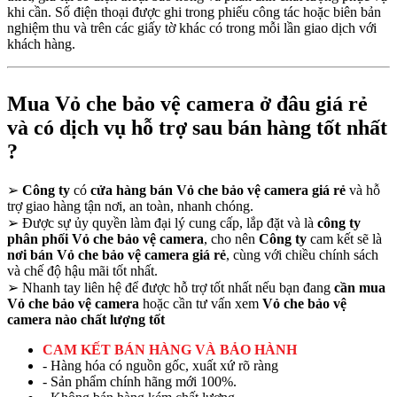
khi cần. Số điện thoại được ghi trong phiếu công tác hoặc biên bản
nghiệm thu và trên các giấy tờ khác có trong mỗi lần giao dịch với
khách hàng.
Mua Vỏ che bảo vệ camera ở đâu giá rẻ
và có dịch vụ hỗ trợ sau bán hàng tốt nhất
?
➢
Công ty
có
cửa hàng bán Vỏ che bảo vệ camera giá rẻ
và hỗ
trợ giao hàng tận nơi, an toàn, nhanh chóng.
➢
Được sự ủy quyền làm đại lý cung cấp, lắp đặt và là
công ty
phân phối Vỏ che bảo vệ camera
, cho nên
Công ty
cam kết sẽ là
nơi bán Vỏ che bảo vệ camera giá rẻ
, cùng với chiều chính sách
và chế độ hậu mãi tốt nhất.
➢
Nhanh tay liên hệ để được hỗ trợ tốt nhất nếu bạn đang
cần mua
Vỏ che bảo vệ camera
hoặc cần tư vấn xem
Vỏ che bảo vệ
camera nào chất lượng tốt
CAM KẾT BÁN HÀNG VÀ BẢO HÀNH
- Hàng hóa có nguồn gốc, xuất xứ rõ ràng
- Sản phẩm chính hãng mới 100%.