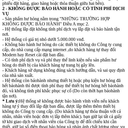
phiếu đặt hàng, giao hàng hoặc thỏa thuận giữa hai bên).
2 - KHÔNG ĐƯỢC BẢO HÀNH HOẶC CÓ TÍNH PHÍ DỊCH
VỤ
- Sản phẩm hư hỏng nằm trong ''NHỮNG TRƯỜNG HỢP
KHÔNG ĐƯỢC BẢO HÀNH'' Điều A mục 2.
- Hệ thống lắp đặt không tính phí dịch vụ lắp đặt và bảo hành tận
nơi.
- Hệ thống có giá trị nhỏ dưới 5.000.000 vnđ.
- Không bảo hành hư hỏng do các thiết bị không do Công ty cung
cấp, do nhà cung cấp mạng internet ,do khách hàng tự thay đổi
Modem hay Reset cài đặt ban đầu.
- Có tính phí dịch vụ và phí thay thế linh kiện nếu sản phẩm hư
hỏng do thiết bị của khách hàng tự trang bị gây lên.
- Khách hàng sử dụng không đúng sách hướng dẫn, và sai quy định
của nhà sản xuất.
- Hệ thống còn bảohành nhưng thiết bị hoặc phụ kiện hư hỏng đã
hết bảohành thì được tính phí thay thế thiết bị hư hỏng hết bảohành
đó, và không tính phí khắc phục sự cố (Do còn thời hạn bảohành
tận nơi).
* Lưu ý:
Hệ thống sẽ không được bảo hành vĩnh viễn nếu khách
hàng tự ý thay đổi lắp đặt ban đầu, được lắp thêm thêm thiết bị
không do Công ty cung cấp. (Do khách hàng tự thỏa thuận với cá
nhân, nhân viên hoặc đơn vị lắp thêm khác). bạn giữ lại tất cả giấy
tờ khi giao dịch với nhân viên của Công ty để đối chiếu khi cần
thiết, giữ lại số điện thoại báo hỏng và phản ánh chất lượng phục vụ