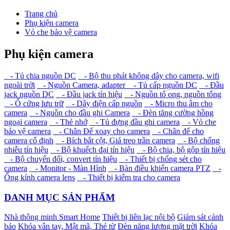
Trang chủ
Phụ kiện camera
Vỏ che bảo vệ camera
Phụ kiện camera
- Tủ chia nguồn DC
- Bộ thu phát không dây cho camera, wifi
ngoài trời
- Nguồn Camera, adapter
- Tủ cấp nguồn DC
- Đầu
jack nguồn DC
- Đầu jack tín hiệu
- Nguồn tổ ong, nguồn tổng
- Ổ cứng lưu trữ
- Dây điện cấp nguồn
- Micro thu âm cho
camera
- Nguồn cho đầu ghi Camera
- Đèn tăng cường hồng
ngoại camera
- Thẻ nhớ
- Tủ đựng đầu ghi camera
- Vỏ che
bảo vệ camera
- Chân Đế xoay cho camera
- Chân đế cho
camera cố định
- Bích bắt cột, Giá treo trần camera
- Bộ chống
nhiễu tín hiệu
- Bộ khuếch đại tín hiệu
- Bộ chia, bộ gộp tín hiệu
- Bộ chuyển đổi, convert tín hiệu
- Thiết bị chống sét cho
camera
- Monitor - Màn Hình
- Bàn điều khiển camera PTZ
-
Ống kính camera lens
- Thiết bị kiểm tra cho camera
DANH MỤC SẢN PHẨM
Nhà thông minh Smart Home
Thiết bị liên lạc nội bộ
Giám sát cảnh
báo
Khóa vân tay, Mật mã, Thẻ từ
Đèn năng lượng mặt trời
Khóa