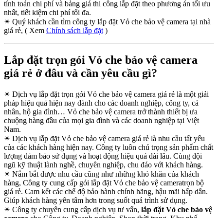
tính toán chi phí và bảng giá thi công lắp đặt theo phương án tối ưu
nhất, tiết kiệm chi phí tối đa.
✴
Quý khách cần tìm công ty lắp đặt Vỏ che bảo vệ camera tại nhà
giá rẻ, ( Xem
Chính sách lắp đặt
)
Lắp đặt trọn gói Vỏ che bảo vệ camera
giá rẻ ở đâu và cần yêu cầu gì?
✴
Dịch vụ lắp đặt trọn gói Vỏ che bảo vệ camera giá rẻ là một giải
pháp hiệu quả hiện nay dành cho các doanh nghiệp, công ty, cá
nhân, hộ gia đình… Vỏ che bảo vệ camera trở thành thiết bị ưa
chuộng hàng đầu của mọi gia đình và các doanh nghiệp tại Việt
Nam.
✴
Dịch vụ lắp đặt Vỏ che bảo vệ camera giá rẻ là nhu cầu tất yếu
của các khách hàng hiện nay. Công ty luôn chú trọng sản phẩm chất
lượng đảm bảo sử dụng và hoạt động hiệu quả dài lâu. Cùng đội
ngũ kỹ thuật lành nghề, chuyên nghiệp, chu đáo với khách hàng.
✴
Nắm bắt được nhu cầu cũng như những khó khăn của khách
hàng, Công ty cung cấp gói lắp đặt Vỏ che bảo vệ cameratrọn bộ
giá rẻ. Cam kết các chế độ bảo hành chính hãng, hậu mãi hấp dẫn.
Giúp khách hàng yên tâm hơn trong suốt quá trình sử dụng.
✴
Công ty chuyên cung cấp dịch vụ tư vấn,
lắp đặt Vỏ che bảo vệ