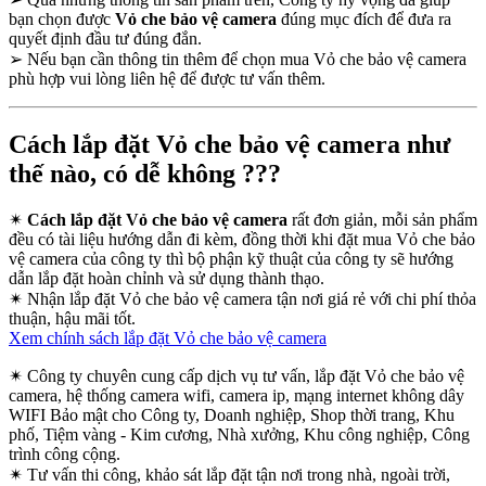
bạn chọn được
Vỏ che bảo vệ camera
đúng mục đích để đưa ra
quyết định đầu tư đúng đắn.
➢
Nếu bạn cần thông tin thêm để chọn mua Vỏ che bảo vệ camera
phù hợp vui lòng liên hệ để được tư vấn thêm.
Cách lắp đặt Vỏ che bảo vệ camera như
thế nào, có dễ không ???
✴
Cách lắp đặt Vỏ che bảo vệ camera
rất đơn giản, mỗi sản phẩm
đều có tài liệu hướng dẫn đi kèm, đồng thời khi đặt mua Vỏ che bảo
vệ camera của công ty thì bộ phận kỹ thuật của công ty sẽ hướng
dẫn lắp đặt hoàn chỉnh và sử dụng thành thạo.
✴
Nhận lắp đặt Vỏ che bảo vệ camera tận nơi giá rẻ với chi phí thỏa
thuận, hậu mãi tốt.
Xem chính sách lắp đặt Vỏ che bảo vệ camera
✴
Công ty chuyên cung cấp dịch vụ tư vấn, lắp đặt Vỏ che bảo vệ
camera, hệ thống camera wifi, camera ip, mạng internet không dây
WIFI Bảo mật cho Công ty, Doanh nghiệp, Shop thời trang, Khu
phố, Tiệm vàng - Kim cương, Nhà xưởng, Khu công nghiệp, Công
trình công cộng.
✴
Tư vấn thi công, khảo sát lắp đặt tận nơi trong nhà, ngoài trời,