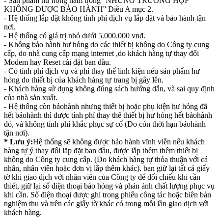
- Sản phẩm hư hỏng nằm trong ''NHỮNG TRƯỜNG HỢP
KHÔNG ĐƯỢC BẢO HÀNH'' Điều A mục 2.
- Hệ thống lắp đặt không tính phí dịch vụ lắp đặt và bảo hành tận
nơi.
- Hệ thống có giá trị nhỏ dưới 5.000.000 vnđ.
- Không bảo hành hư hỏng do các thiết bị không do Công ty cung
cấp, do nhà cung cấp mạng internet ,do khách hàng tự thay đổi
Modem hay Reset cài đặt ban đầu.
- Có tính phí dịch vụ và phí thay thế linh kiện nếu sản phẩm hư
hỏng do thiết bị của khách hàng tự trang bị gây lên.
- Khách hàng sử dụng không đúng sách hướng dẫn, và sai quy định
của nhà sản xuất.
- Hệ thống còn bảohành nhưng thiết bị hoặc phụ kiện hư hỏng đã
hết bảohành thì được tính phí thay thế thiết bị hư hỏng hết bảohành
đó, và không tính phí khắc phục sự cố (Do còn thời hạn bảohành
tận nơi).
* Lưu ý:
Hệ thống sẽ không được bảo hành vĩnh viễn nếu khách
hàng tự ý thay đổi lắp đặt ban đầu, được lắp thêm thêm thiết bị
không do Công ty cung cấp. (Do khách hàng tự thỏa thuận với cá
nhân, nhân viên hoặc đơn vị lắp thêm khác). bạn giữ lại tất cả giấy
tờ khi giao dịch với nhân viên của Công ty để đối chiếu khi cần
thiết, giữ lại số điện thoại báo hỏng và phản ánh chất lượng phục vụ
khi cần. Số điện thoại được ghi trong phiếu công tác hoặc biên bản
nghiệm thu và trên các giấy tờ khác có trong mỗi lần giao dịch với
khách hàng.