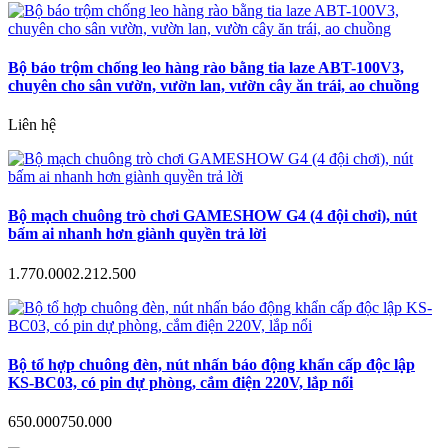
Bộ báo trộm chống leo hàng rào bằng tia laze ABT-100V3,
chuyên cho sân vườn, vườn lan, vườn cây ăn trái, ao chuồng
Liên hệ
Bộ mạch chuông trò chơi GAMESHOW G4 (4 đội chơi), nút
bấm ai nhanh hơn giành quyền trả lời
1.770.000
2.212.500
Bộ tổ hợp chuông đèn, nút nhấn báo động khẩn cấp độc lập
KS-BC03, có pin dự phòng, cắm điện 220V, lắp nổi
650.000
750.000