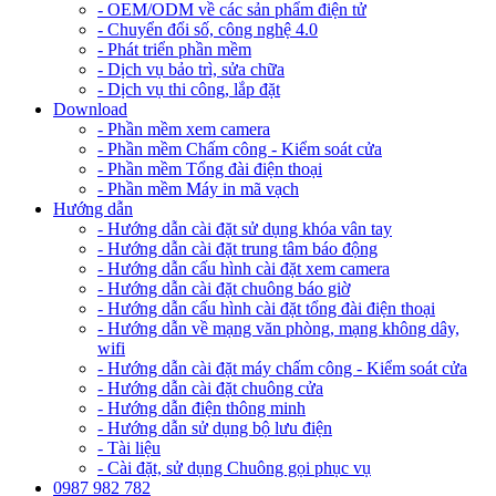
- OEM/ODM về các sản phẩm điện tử
- Chuyển đổi số, công nghệ 4.0
- Phát triển phần mềm
- Dịch vụ bảo trì, sửa chữa
- Dịch vụ thi công, lắp đặt
Download
- Phần mềm xem camera
- Phần mềm Chấm công - Kiểm soát cửa
- Phần mềm Tổng đài điện thoại
- Phần mềm Máy in mã vạch
Hướng dẫn
- Hướng dẫn cài đặt sử dụng khóa vân tay
- Hướng dẫn cài đặt trung tâm báo động
- Hướng dẫn cấu hình cài đặt xem camera
- Hướng dẫn cài đặt chuông báo giờ
- Hướng dẫn cấu hình cài đặt tổng đài điện thoại
- Hướng dẫn về mạng văn phòng, mạng không dây,
wifi
- Hướng dẫn cài đặt máy chấm công - Kiểm soát cửa
- Hướng dẫn cài đặt chuông cửa
- Hướng dẫn điện thông minh
- Hướng dẫn sử dụng bộ lưu điện
- Tài liệu
- Cài đặt, sử dụng Chuông gọi phục vụ
0987 982 782