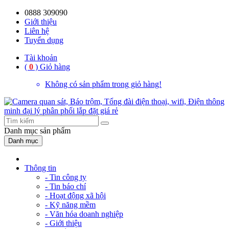
0888 309090
59%
20%
13%
18%
10%
28%
21%
Giới thiệu
Liên hệ
OFF
OFF
OFF
OFF
OFF
OFF
OFF
Tuyển dụng
Tài khoản
(
0
)
Giỏ hàng
Không có sản phẩm trong giỏ hàng!
Danh mục
sản phẩm
Danh mục
Thông tin
- Tin công ty
- Tin báo chí
- Hoạt động xã hội
- Kỹ năng mềm
- Văn hóa doanh nghiệp
- Giới thiệu