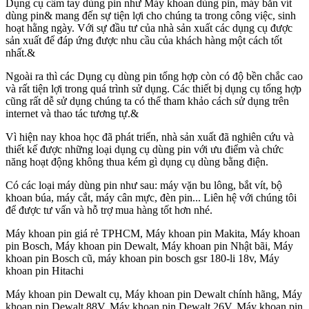
Dụng cụ cầm tay dùng pin như Máy khoan dùng pin, máy bắn vít
dùng pin& mang đến sự tiện lợi cho chúng ta trong công việc, sinh
hoạt hằng ngày. Với sự đầu tư của nhà sản xuất các dụng cụ được
sản xuất để đáp ứng được nhu cầu của khách hàng một cách tốt
nhất.&
Ngoài ra thì các Dụng cụ dùng pin tổng hợp còn có độ bền chắc cao
và rất tiện lợi trong quá trình sử dụng. Các thiết bị dụng cụ tổng hợp
cũng rất dễ sử dụng chúng ta có thể tham khảo cách sử dụng trên
internet và thao tác tương tự.&
Vì hiện nay khoa học đã phát triển, nhà sản xuất đã nghiên cứu và
thiết kế được những loại dụng cụ dùng pin với ưu điểm và chức
năng hoạt động không thua kém gì dụng cụ dùng bằng điện.
Có các loại máy dùng pin như sau: máy vặn bu lông, bắt vít, bộ
khoan búa, máy cắt, máy cân mực, đèn pin... Liên hệ với chúng tôi
để được tư vấn và hỗ trợ mua hàng tốt hơn nhé.
Máy khoan pin giá rẻ TPHCM, Máy khoan pin Makita, Máy khoan
pin Bosch, Máy khoan pin Dewalt, Máy khoan pin Nhật bãi, Máy
khoan pin Bosch cũ, máy khoan pin bosch gsr 180-li 18v, Máy
khoan pin Hitachi
Máy khoan pin Dewalt cụ, Máy khoan pin Dewalt chính hãng, Máy
khoan pin Dewalt 88V, Máy khoan pin Dewalt 26V, Máy khoan pin