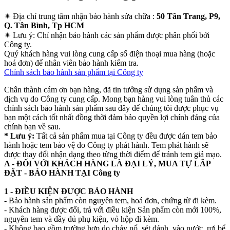
✴
Địa chỉ trung tâm nhận bảo hành sửa chữa :
50 Tân Trang, P9,
Q. Tân Bình, Tp HCM
✴
Lưu ý:
Chỉ nhận bảo hành các sản phẩm được phân phối bởi
Công ty.
Quý khách hàng vui lòng cung cấp số điện thoại mua hàng (hoặc
hoá đơn) để nhân viên bảo hành kiểm tra.
Chính sách bảo hành sản phẩm tại Công ty
Chân thành cám ơn bạn hàng, đã tin tưởng sử dụng sản phẩm và
dịch vụ do Công ty cung cấp. Mong bạn hàng vui lòng tuân thủ các
chính sách bảo hành sản phẩm sau đây để chúng tôi được phục vụ
bạn một cách tốt nhất đồng thời đảm bảo quyền lợi chính đáng của
chính bạn về sau.
* Lưu ý:
Tất cả sản phẩm mua tại Công ty đều được dán tem bảo
hành hoặc tem bảo vệ do Công ty phát hành. Tem phát hành sẽ
được thay đổi nhận dạng theo từng thời điểm để tránh tem giả mạo.
A - ĐỐI VỚI KHÁCH HÀNG LÀ ĐẠI LÝ, MUA TỰ LẮP
ĐẶT - BẢO HÀNH TẠI Công ty
1 - ĐIỀU KIỆN ĐƯỢC BẢO HÀNH
- Bảo hành sản phẩm còn nguyên tem, hoá đơn, chứng từ đi kèm.
- Khách hàng được đổi, trả với điều kiện Sản phẩm còn mới 100%,
nguyên tem và đầy đủ phụ kiện, vỏ hộp đi kèm.
- Không bao gồm trường hợp do cháy nổ, sét đánh, vào nước, rơi bể