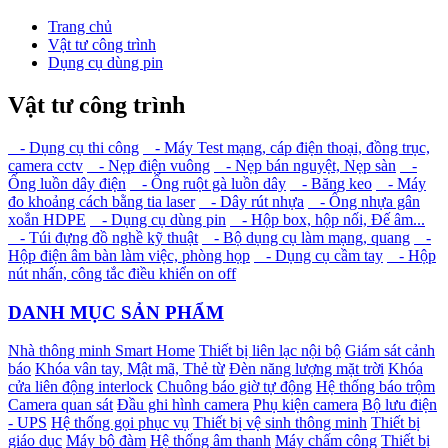
Trang chủ
Vật tư công trình
Dụng cụ dùng pin
Vật tư công trình
- Dụng cụ thi công
- Máy Test mạng, cáp điện thoại, đồng trục,
camera cctv
- Nẹp điện vuông
- Nẹp bán nguyệt, Nẹp sàn
-
Ống luồn dây điện
- Ống ruột gà luồn dây
- Băng keo
- Máy
đo khoảng cách bằng tia laser
- Dây rút nhựa
- Ống nhựa gân
xoắn HDPE
- Dụng cụ dùng pin
- Hộp box, hộp nối, Đế âm...
- Túi đựng đồ nghề kỹ thuật
- Bộ dụng cụ làm mạng, quang
-
Hộp điện âm bàn làm việc, phòng họp
- Dụng cụ cầm tay
- Hộp
nút nhấn, công tắc điều khiển on off
DANH MỤC SẢN PHẨM
Nhà thông minh Smart Home
Thiết bị liên lạc nội bộ
Giám sát cảnh
báo
Khóa vân tay, Mật mã, Thẻ từ
Đèn năng lượng mặt trời
Khóa
cửa liên động interlock
Chuông báo giờ tự động
Hệ thống báo trộm
Camera quan sát
Đầu ghi hình camera
Phụ kiện camera
Bộ lưu điện
- UPS
Hệ thống gọi phục vụ
Thiết bị vệ sinh thông minh
Thiết bị
giáo dục
Máy bộ đàm
Hệ thống âm thanh
Máy chấm công
Thiết bị