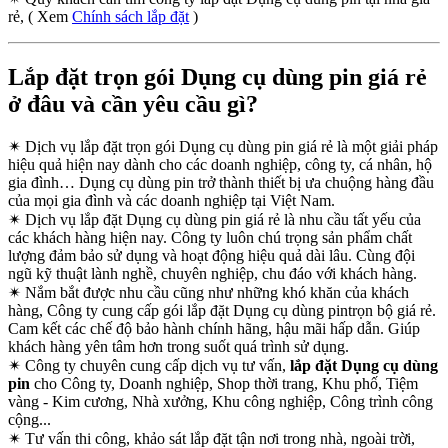
rẻ, ( Xem
Chính sách lắp đặt
)
Lắp đặt trọn gói Dụng cụ dùng pin giá rẻ
ở đâu và cần yêu cầu gì?
✴
Dịch vụ lắp đặt trọn gói Dụng cụ dùng pin giá rẻ là một giải pháp
hiệu quả hiện nay dành cho các doanh nghiệp, công ty, cá nhân, hộ
gia đình… Dụng cụ dùng pin trở thành thiết bị ưa chuộng hàng đầu
của mọi gia đình và các doanh nghiệp tại Việt Nam.
✴
Dịch vụ lắp đặt Dụng cụ dùng pin giá rẻ là nhu cầu tất yếu của
các khách hàng hiện nay. Công ty luôn chú trọng sản phẩm chất
lượng đảm bảo sử dụng và hoạt động hiệu quả dài lâu. Cùng đội
ngũ kỹ thuật lành nghề, chuyên nghiệp, chu đáo với khách hàng.
✴
Nắm bắt được nhu cầu cũng như những khó khăn của khách
hàng, Công ty cung cấp gói lắp đặt Dụng cụ dùng pintrọn bộ giá rẻ.
Cam kết các chế độ bảo hành chính hãng, hậu mãi hấp dẫn. Giúp
khách hàng yên tâm hơn trong suốt quá trình sử dụng.
✴
Công ty chuyên cung cấp dịch vụ tư vấn,
lắp đặt Dụng cụ dùng
pin
cho Công ty, Doanh nghiệp, Shop thời trang, Khu phố, Tiệm
vàng - Kim cương, Nhà xưởng, Khu công nghiệp, Công trình công
cộng...
✴
Tư vấn thi công, khảo sát lắp đặt tận nơi trong nhà, ngoài trời,