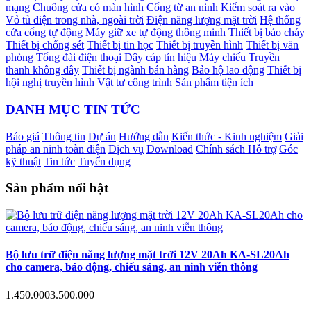
mạng
Chuông cửa có màn hình
Cổng từ an ninh
Kiểm soát ra vào
Vỏ tủ điện trong nhà, ngoài trời
Điện năng lượng mặt trời
Hệ thống
cửa cổng tự động
Máy giữ xe tự động thông minh
Thiết bị báo cháy
Thiết bị chống sét
Thiết bị tin học
Thiết bị truyền hình
Thiết bị văn
phòng
Tổng đài điện thoại
Dây cáp tín hiệu
Máy chiếu
Truyền
thanh không dây
Thiết bị ngành bán hàng
Bảo hộ lao động
Thiết bị
hội nghị truyền hình
Vật tư công trình
Sản phẩm tiện ích
DANH MỤC TIN TỨC
Báo giá
Thông tin
Dự án
Hướng dẫn
Kiến thức - Kinh nghiệm
Giải
pháp an ninh toàn diện
Dịch vụ
Download
Chính sách Hỗ trợ
Góc
kỹ thuật
Tin tức
Tuyển dụng
Sản phẩm nổi bật
Bộ lưu trữ điện năng lượng mặt trời 12V 20Ah KA-SL20Ah
cho camera, báo động, chiếu sáng, an ninh viễn thông
1.450.000
3.500.000