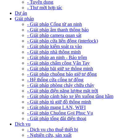
- Tuyển dụng
- Thư mời hợp tác
Dự án
Giải pháp
- Giải pháp Cổng từ an ninh
- Giải pháp âm thanh thông báo
- Giải pháp camera quan sát
- Giải pháp cửa liên động (interlock)
- Giải pháp kiểm soát ra vào
- Giải pháp nhà thông minh
- Giải pháp an ninh - Báo trộm
- Giải pháp chấm công Vân Tay
- Giải pháp bãi giữ xe thông minh
- Giải pháp chuông báo giờ tự động
- Hệ thống cửa cổng tự động
- Giải pháp phòng cháy chữa cháy
- Giải pháp điện năng lượng mặt trời
- Giải pháp cảnh báo xe lên xuống tầng hầm
- Giải pháp tủ giữ đồ thông minh
- Giải pháp mạng LAN, WIFI
- Giải pháp Chuông Gọi Phục Vụ
- Giải pháp tổng đài điện thoại
Dịch vụ
- Dịch vụ cho thuê thiết bị
- Nghiên cứu, sản xuất