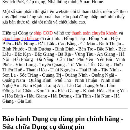
Switch PoE, Cáp mạng, Nhà thông minh, Smart Home.
Một số sản phẩm thì giá trên website chỉ là tham khảo, niêm yết theo
quy định của hãng sản xuất. bạn cần phải đăng nhập mới nhìn thấy
giá bán thực tế, giá tốt nhất và chiết khấu cao.
Hiện tại Công ty
ship COD
và hỗ trợ
thanh toán chuyển khoản
và
giao hàng tại bến xe
đi các tỉnh.
: Đồng Tháp - Đồng Nai - Điện
Biên - Đắk Nông - Đắk Lắk - Cao Bằng - Cà Mau - Bình Thuận -
Bình Phước - Bình Dương - Bình Định - Bến Tre - Bắc Ninh - Bạc
Liêu - Bắc Kạn - Bắc Giang - Bà Rịa - Vũng Tàu - An Giang - Hà
Nội - Hải Phòng - Đà Nẵng - Cần Thơ - Phú Yên - Yên Bái - Vĩnh
Phúc - Vĩnh Long - Tuyên Quang - Trà Vinh - Tiền Giang - Thừa
Thiên Huế - Thanh Hóa - Thái Nguyên - Thái Bình - Tây Ninh -
Sơn La - Sóc Trăng - Quảng Trị - Quảng Ninh - Quảng Ngãi -
Quảng Nam - Quảng Bình - Phú Thọ - Ninh Thuận - Ninh Bình -
Nghệ An - Nam Định - Long An - Lào Cai - Lạng Sơn - Lâm
Đồng- Lai Châu - Kon Tum - Kiên Giang - Khánh Hòa - Hưng Yên
- Hòa Bình - Hậu Giang - Hải Dương - Hà Tĩnh - Hà Nam - Hà
Giang - Gia Lai.
Bảo hành Dụng cụ dùng pin chính hãng -
Sửa chữa Dụng cụ dùng pin