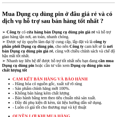
Mua Dụng cụ dùng pin ở đâu giá rẻ và có
dịch vụ hỗ trợ sau bán hàng tốt nhất ?
➢
Công ty
có
cửa hàng bán Dụng cụ dùng pin giá rẻ
và hỗ trợ
giao hàng tận nơi, an toàn, nhanh chóng.
➢
Được sự ủy quyền làm đại lý cung cấp, lắp đặt và là
công ty
phân phối Dụng cụ dùng pin
, cho nên
Công ty
cam kết sẽ là
nơi
bán Dụng cụ dùng pin giá rẻ
, cùng với chiều chính sách và chế độ
hậu mãi tốt nhất.
➢
Nhanh tay liên hệ để được hỗ trợ tốt nhất nếu bạn đang
cần mua
Dụng cụ dùng pin
hoặc cần tư vấn xem
Dụng cụ dùng pin nào
chất lượng tốt
CAM KẾT BÁN HÀNG VÀ BẢO HÀNH
- Hàng hóa có nguồn gốc, xuất xứ rõ ràng
- Sản phẩm chính hãng mới 100%.
- Không bán hàng kém chất lượng
- Bảo hành bằng tem theo tiêu chuẩn nhà sản xuất.
- Đầy đủ phụ kiện đi kèm, tài liệu hướng dẫn sử dụng.
- Luôn có giá tốt cho thương mại và kỹ thuật
QUYỀN LỢI KHI MUA HÀNG