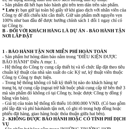
- Sản phẩm đã hết hạn bảo hành ghi trên tem dán trên sản phẩm.
* Lưu ý:
bạn giữ lại toàn bộ giấy tờ khi giao dịch với nhân viên của
Công ty để đối chiếu khi cần thiết. Giữ sản phẩm mới nguyên vẹn
100% như ban đầu để được hưởng chính sách 1 đổi 1 ngay chỉ có
tại Công ty.
B - ĐỐI VỚI KHÁCH HÀNG LÀ DỰ ÁN - BẢO HÀNH TẬN
NƠI LẮP ĐẶT
1 - BẢO HÀNH TẬN NƠI MIỄN PHÍ HOÀN TOÀN
- Sản phẩm hư hỏng đảm bảo nằm trong ''ĐIỀU KIỆN ĐƯỢC
BẢO HÀNH'' Điều A mục 1.
- Hệ thống do Công ty cung cấp thiết bị và tổ chức lắp đặt theo tiêu
chuẩn kỹ thuật của nhà sản xuất do các Kỹ sư, kỹ thuật viên thuộc
Công ty Công ty thực hiện.
- Trong hệ thống không có bất kỳ thiết bị nào do khách hàng tự
trang bị, tự cung cấp (ngoại trừ bắt buộc phải cung cấp từ bên thứ 3
mà sản phẩm đó không có tại Công ty, hoặc được Công ty đồng ý
bằng văn bản).
- Giá trị của toàn hệ thống tối thiểu 10.000.000 VNĐ. (Có bao gồm
phí lắp đặt và phí bảohành tận nơi, có ghi rõ trong hợp đồng hoặc
phiếu đặt hàng, giao hàng hoặc thỏa thuận giữa hai bên).
2 - KHÔNG ĐƯỢC BẢO HÀNH HOẶC CÓ TÍNH PHÍ DỊCH
VỤ