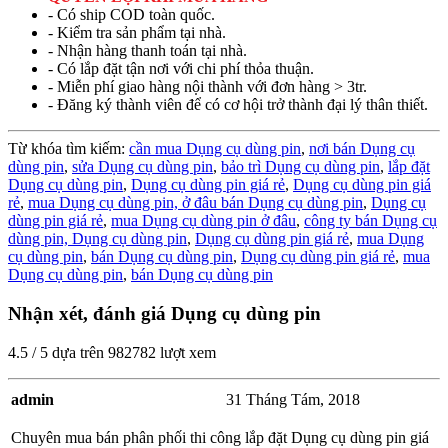
- Có ship COD toàn quốc.
- Kiểm tra sản phẩm tại nhà.
- Nhận hàng thanh toán tại nhà.
- Có lắp đặt tận nơi với chi phí thỏa thuận.
- Miễn phí giao hàng nội thành với đơn hàng > 3tr.
- Đăng ký thành viên để có cơ hội trở thành đại lý thân thiết.
Từ khóa tìm kiếm:
cần mua Dụng cụ dùng pin
,
nơi bán Dụng cụ
dùng pin
,
sửa Dụng cụ dùng pin
,
bảo trì Dụng cụ dùng pin
,
lắp đặt
Dụng cụ dùng pin
,
Dụng cụ dùng pin giá rẻ
,
Dụng cụ dùng pin giá
rẻ
,
mua Dụng cụ dùng pin,
ở đâu bán Dụng cụ dùng pin
,
Dụng cụ
dùng pin giá rẻ
,
mua Dụng cụ dùng pin ở đâu
,
công ty bán Dụng cụ
dùng pin,
Dụng cụ dùng pin
,
Dụng cụ dùng pin giá rẻ
,
mua Dụng
cụ dùng pin
,
bán Dụng cụ dùng pin
,
Dụng cụ dùng pin giá rẻ
,
mua
Dụng cụ dùng pin
,
bán Dụng cụ dùng pin
Nhận xét, đánh giá Dụng cụ dùng pin
4.5
/
5
dựa trên
982782
lượt xem
admin
31 Tháng Tám, 2018
Chuyên mua bán phân phối thi công lắp đặt Dụng cụ dùng pin giá