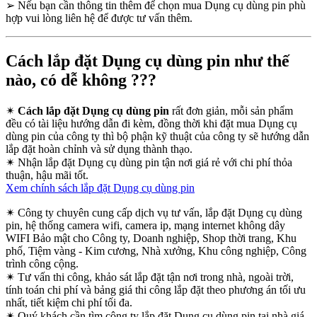
➢
Nếu bạn cần thông tin thêm để chọn mua Dụng cụ dùng pin phù
hợp vui lòng liên hệ để được tư vấn thêm.
Cách lắp đặt Dụng cụ dùng pin như thế
nào, có dễ không ???
✴
Cách lắp đặt Dụng cụ dùng pin
rất đơn giản, mỗi sản phẩm
đều có tài liệu hướng dẫn đi kèm, đồng thời khi đặt mua Dụng cụ
dùng pin của công ty thì bộ phận kỹ thuật của công ty sẽ hướng dẫn
lắp đặt hoàn chỉnh và sử dụng thành thạo.
✴
Nhận lắp đặt Dụng cụ dùng pin tận nơi giá rẻ với chi phí thỏa
thuận, hậu mãi tốt.
Xem chính sách lắp đặt Dụng cụ dùng pin
✴
Công ty chuyên cung cấp dịch vụ tư vấn, lắp đặt Dụng cụ dùng
pin, hệ thống camera wifi, camera ip, mạng internet không dây
WIFI Bảo mật cho Công ty, Doanh nghiệp, Shop thời trang, Khu
phố, Tiệm vàng - Kim cương, Nhà xưởng, Khu công nghiệp, Công
trình công cộng.
✴
Tư vấn thi công, khảo sát lắp đặt tận nơi trong nhà, ngoài trời,
tính toán chi phí và bảng giá thi công lắp đặt theo phương án tối ưu
nhất, tiết kiệm chi phí tối đa.
✴
Quý khách cần tìm công ty lắp đặt Dụng cụ dùng pin tại nhà giá