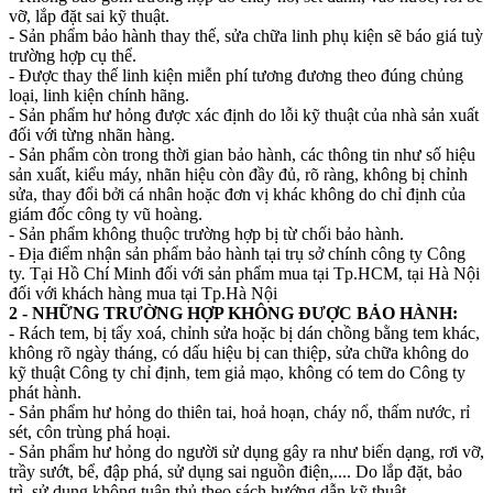
vỡ, lắp đặt sai kỹ thuật.
- Sản phẩm bảo hành thay thế, sửa chữa linh phụ kiện sẽ báo giá tuỳ
trường hợp cụ thể.
- Được thay thế linh kiện miễn phí tương đương theo đúng chủng
loại, linh kiện chính hãng.
- Sản phẩm hư hỏng được xác định do lỗi kỹ thuật của nhà sản xuất
đối với từng nhãn hàng.
- Sản phẩm còn trong thời gian bảo hành, các thông tin như số hiệu
sản xuất, kiểu máy, nhãn hiệu còn đầy đủ, rõ ràng, không bị chỉnh
sửa, thay đổi bởi cá nhân hoặc đơn vị khác không do chỉ định của
giám đốc công ty vũ hoàng.
- Sản phẩm không thuộc trường hợp bị từ chối bảo hành.
- Địa điểm nhận sản phẩm bảo hành tại trụ sở chính công ty Công
ty. Tại Hồ Chí Minh đối với sản phẩm mua tại Tp.HCM, tại Hà Nội
đối với khách hàng mua tại Tp.Hà Nội
2 - NHỮNG TRƯỜNG HỢP KHÔNG ĐƯỢC BẢO HÀNH:
- Rách tem, bị tẩy xoá, chỉnh sửa hoặc bị dán chồng bằng tem khác,
không rõ ngày tháng, có dấu hiệu bị can thiệp, sửa chữa không do
kỹ thuật Công ty chỉ định, tem giả mạo, không có tem do Công ty
phát hành.
- Sản phẩm hư hỏng do thiên tai, hoả hoạn, cháy nổ, thấm nước, rỉ
sét, côn trùng phá hoại.
- Sản phẩm hư hỏng do người sử dụng gây ra như biến dạng, rơi vỡ,
trầy sướt, bể, đập phá, sử dụng sai nguồn điện,.... Do lắp đặt, bảo
trì, sử dụng không tuân thủ theo sách hướng dẫn kỹ thuật.