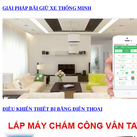
GIẢI PHÁP BÃI GIỮ XE THÔNG MINH
ĐIỀU KHIỂN THIẾT BỊ BẰNG ĐIỆN THOẠI