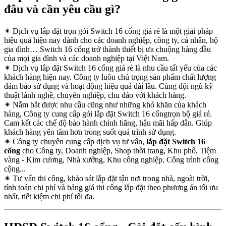
đâu và cần yêu cầu gì?
✴
Dịch vụ lắp đặt trọn gói Switch 16 cổng giá rẻ là một giải pháp
hiệu quả hiện nay dành cho các doanh nghiệp, công ty, cá nhân, hộ
gia đình… Switch 16 cổng trở thành thiết bị ưa chuộng hàng đầu
của mọi gia đình và các doanh nghiệp tại Việt Nam.
✴
Dịch vụ lắp đặt Switch 16 cổng giá rẻ là nhu cầu tất yếu của các
khách hàng hiện nay. Công ty luôn chú trọng sản phẩm chất lượng
đảm bảo sử dụng và hoạt động hiệu quả dài lâu. Cùng đội ngũ kỹ
thuật lành nghề, chuyên nghiệp, chu đáo với khách hàng.
✴
Nắm bắt được nhu cầu cũng như những khó khăn của khách
hàng, Công ty cung cấp gói lắp đặt Switch 16 cổngtrọn bộ giá rẻ.
Cam kết các chế độ bảo hành chính hãng, hậu mãi hấp dẫn. Giúp
khách hàng yên tâm hơn trong suốt quá trình sử dụng.
✴
Công ty chuyên cung cấp dịch vụ tư vấn,
lắp đặt Switch 16
cổng
cho Công ty, Doanh nghiệp, Shop thời trang, Khu phố, Tiệm
vàng - Kim cương, Nhà xưởng, Khu công nghiệp, Công trình công
cộng...
✴
Tư vấn thi công, khảo sát lắp đặt tận nơi trong nhà, ngoài trời,
tính toán chi phí và bảng giá thi công lắp đặt theo phương án tối ưu
nhất, tiết kiệm chi phí tối đa.