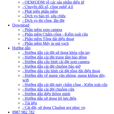
- OEM/ODM về các sản phẩm điện tử
- Chuyển đổi số, công nghệ 4.0
- Phát triển phần mềm
- Dịch vụ bảo trì, sửa chữa
- Dịch vụ thi công, lắp đặt
Download
- Phần mềm xem camera
- Phần mềm Chấm công - Kiểm soát cửa
- Phần mềm Tổng đài điện thoại
- Phần mềm Máy in mã vạch
Hướng dẫn
- Hướng dẫn cài đặt sử dụng khóa vân tay
- Hướng dẫn cài đặt trung tâm báo động
- Hướng dẫn cấu hình cài đặt xem camera
- Hướng dẫn cài đặt chuông báo giờ
- Hướng dẫn cấu hình cài đặt tổng đài điện thoại
- Hướng dẫn về mạng văn phòng, mạng không dây,
wifi
- Hướng dẫn cài đặt máy chấm công - Kiểm soát cửa
- Hướng dẫn cài đặt chuông cửa
- Hướng dẫn điện thông minh
- Hướng dẫn sử dụng bộ lưu điện
- Tài liệu
- Cài đặt, sử dụng Chuông gọi phục vụ
0987 982 782