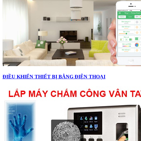
ĐIỀU KHIỂN THIẾT BỊ BẰNG ĐIỆN THOẠI