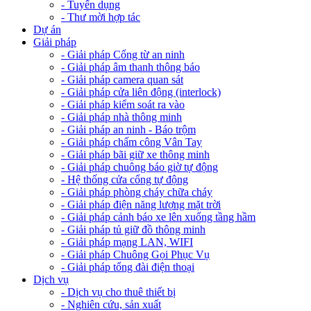
- Tuyển dụng
- Thư mời hợp tác
Dự án
Giải pháp
- Giải pháp Cổng từ an ninh
- Giải pháp âm thanh thông báo
- Giải pháp camera quan sát
- Giải pháp cửa liên động (interlock)
- Giải pháp kiểm soát ra vào
- Giải pháp nhà thông minh
- Giải pháp an ninh - Báo trộm
- Giải pháp chấm công Vân Tay
- Giải pháp bãi giữ xe thông minh
- Giải pháp chuông báo giờ tự động
- Hệ thống cửa cổng tự động
- Giải pháp phòng cháy chữa cháy
- Giải pháp điện năng lượng mặt trời
- Giải pháp cảnh báo xe lên xuống tầng hầm
- Giải pháp tủ giữ đồ thông minh
- Giải pháp mạng LAN, WIFI
- Giải pháp Chuông Gọi Phục Vụ
- Giải pháp tổng đài điện thoại
Dịch vụ
- Dịch vụ cho thuê thiết bị
- Nghiên cứu, sản xuất