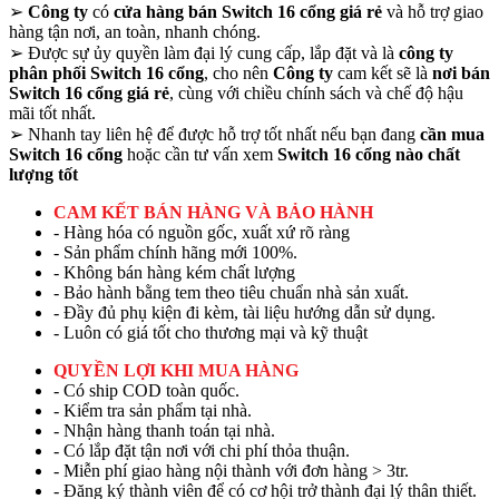
➢
Công ty
có
cửa hàng bán Switch 16 cổng giá rẻ
và hỗ trợ giao
hàng tận nơi, an toàn, nhanh chóng.
➢
Được sự ủy quyền làm đại lý cung cấp, lắp đặt và là
công ty
phân phối Switch 16 cổng
, cho nên
Công ty
cam kết sẽ là
nơi bán
Switch 16 cổng giá rẻ
, cùng với chiều chính sách và chế độ hậu
mãi tốt nhất.
➢
Nhanh tay liên hệ để được hỗ trợ tốt nhất nếu bạn đang
cần mua
Switch 16 cổng
hoặc cần tư vấn xem
Switch 16 cổng nào chất
lượng tốt
CAM KẾT BÁN HÀNG VÀ BẢO HÀNH
- Hàng hóa có nguồn gốc, xuất xứ rõ ràng
- Sản phẩm chính hãng mới 100%.
- Không bán hàng kém chất lượng
- Bảo hành bằng tem theo tiêu chuẩn nhà sản xuất.
- Đầy đủ phụ kiện đi kèm, tài liệu hướng dẫn sử dụng.
- Luôn có giá tốt cho thương mại và kỹ thuật
QUYỀN LỢI KHI MUA HÀNG
- Có ship COD toàn quốc.
- Kiểm tra sản phẩm tại nhà.
- Nhận hàng thanh toán tại nhà.
- Có lắp đặt tận nơi với chi phí thỏa thuận.
- Miễn phí giao hàng nội thành với đơn hàng > 3tr.
- Đăng ký thành viên để có cơ hội trở thành đại lý thân thiết.