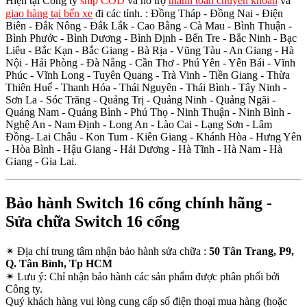
Hiện tại Công ty
ship COD
và hỗ trợ
thanh toán chuyển khoản
và
giao hàng tại bến xe
đi các tỉnh.
: Đồng Tháp - Đồng Nai - Điện
Biên - Đắk Nông - Đắk Lắk - Cao Bằng - Cà Mau - Bình Thuận -
Bình Phước - Bình Dương - Bình Định - Bến Tre - Bắc Ninh - Bạc
Liêu - Bắc Kạn - Bắc Giang - Bà Rịa - Vũng Tàu - An Giang - Hà
Nội - Hải Phòng - Đà Nẵng - Cần Thơ - Phú Yên - Yên Bái - Vĩnh
Phúc - Vĩnh Long - Tuyên Quang - Trà Vinh - Tiền Giang - Thừa
Thiên Huế - Thanh Hóa - Thái Nguyên - Thái Bình - Tây Ninh -
Sơn La - Sóc Trăng - Quảng Trị - Quảng Ninh - Quảng Ngãi -
Quảng Nam - Quảng Bình - Phú Thọ - Ninh Thuận - Ninh Bình -
Nghệ An - Nam Định - Long An - Lào Cai - Lạng Sơn - Lâm
Đồng- Lai Châu - Kon Tum - Kiên Giang - Khánh Hòa - Hưng Yên
- Hòa Bình - Hậu Giang - Hải Dương - Hà Tĩnh - Hà Nam - Hà
Giang - Gia Lai.
Bảo hành Switch 16 cổng chính hãng -
Sửa chữa Switch 16 cổng
✴
Địa chỉ trung tâm nhận bảo hành sửa chữa :
50 Tân Trang, P9,
Q. Tân Bình, Tp HCM
✴
Lưu ý:
Chỉ nhận bảo hành các sản phẩm được phân phối bởi
Công ty.
Quý khách hàng vui lòng cung cấp số điện thoại mua hàng (hoặc