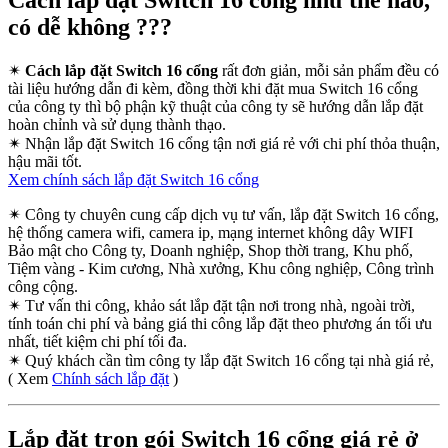
Cách lắp đặt Switch 16 cổng như thế nào,
có dễ không ???
✴
Cách lắp đặt Switch 16 cổng
rất đơn giản, mỗi sản phẩm đều có
tài liệu hướng dẫn đi kèm, đồng thời khi đặt mua Switch 16 cổng
của công ty thì bộ phận kỹ thuật của công ty sẽ hướng dẫn lắp đặt
hoàn chỉnh và sử dụng thành thạo.
✴
Nhận lắp đặt Switch 16 cổng tận nơi giá rẻ với chi phí thỏa thuận,
hậu mãi tốt.
Xem chính sách lắp đặt Switch 16 cổng
✴
Công ty chuyên cung cấp dịch vụ tư vấn, lắp đặt Switch 16 cổng,
hệ thống camera wifi, camera ip, mạng internet không dây WIFI
Bảo mật cho Công ty, Doanh nghiệp, Shop thời trang, Khu phố,
Tiệm vàng - Kim cương, Nhà xưởng, Khu công nghiệp, Công trình
công cộng.
✴
Tư vấn thi công, khảo sát lắp đặt tận nơi trong nhà, ngoài trời,
tính toán chi phí và bảng giá thi công lắp đặt theo phương án tối ưu
nhất, tiết kiệm chi phí tối đa.
✴
Quý khách cần tìm công ty lắp đặt Switch 16 cổng tại nhà giá rẻ,
( Xem
Chính sách lắp đặt
)
Lắp đặt trọn gói Switch 16 cổng giá rẻ ở