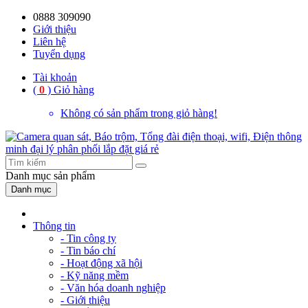
0888 309090
59%
20%
13%
18%
10%
28%
21%
Giới thiệu
Liên hệ
OFF
OFF
OFF
OFF
OFF
OFF
OFF
Tuyển dụng
Tài khoản
(
0
)
Giỏ hàng
Không có sản phẩm trong giỏ hàng!
Danh mục
sản phẩm
Danh mục
Thông tin
- Tin công ty
- Tin báo chí
- Hoạt động xã hội
- Kỹ năng mềm
- Văn hóa doanh nghiệp
- Giới thiệu