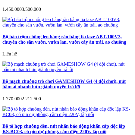
1.450.000
3.500.000
Bộ báo trộm chống leo hàng rào bằng tia laze ABT-100V3,
chuyên cho sân vườn, vườn lan, vườn cây ăn trái, ao chuồng
Liên hệ
Bộ mạch chuông trò chơi GAMESHOW G4 (4 đội chơi), nút
bấm ai nhanh hơn giành quyền trả lời
1.770.000
2.212.500
Bộ tổ hợp chuông đèn, nút nhấn báo động khẩn cấp độc lập
KS-BC03, có pin dự phòng, cắm điện 220V, lắp nổi