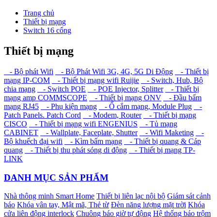
Trang chủ
Thiết bị mạng
Switch 16 cổng
Thiết bị mạng
- Bộ phát Wifi
- Bộ Phát Wifi 3G, 4G, 5G Di Động
- Thiết bị
mạng IP-COM
- Thiết bị mạng wifi Ruijie
- Switch, Hub, Bộ
chia mạng
- Switch POE
- POE Injector, Splitter
- Thiết bị
mạng amp COMMSCOPE
- Thiết bị mạng ONV
- Đầu bấm
mạng RJ45
- Phụ kiện mạng
- Ổ cắm mạng, Module Plug
-
Patch Panels. Patch Cord
- Modem, Router
- Thiết bị mạng
CISCO
- Thiết bị mạng wifi ENGENIUS
- Tủ mạng
CABINET
- Wallplate, Faceplate, Shutter
- Wifi Maketing
-
Bộ khuếch đại wifi
- Kìm bấm mạng
- Thiết bị quang & Cáp
quang
- Thiết bị thu phát sóng di động
- Thiết bị mạng TP-
LINK
DANH MỤC SẢN PHẨM
Nhà thông minh Smart Home
Thiết bị liên lạc nội bộ
Giám sát cảnh
báo
Khóa vân tay, Mật mã, Thẻ từ
Đèn năng lượng mặt trời
Khóa
cửa liên động interlock
Chuông báo giờ tự động
Hệ thống báo trộm