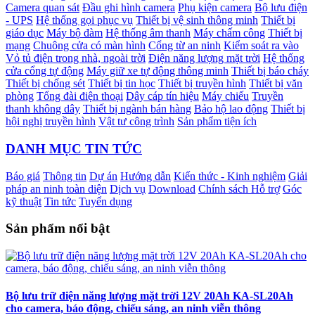
Camera quan sát
Đầu ghi hình camera
Phụ kiện camera
Bộ lưu điện
- UPS
Hệ thống gọi phục vụ
Thiết bị vệ sinh thông minh
Thiết bị
giáo dục
Máy bộ đàm
Hệ thống âm thanh
Máy chấm công
Thiết bị
mạng
Chuông cửa có màn hình
Cổng từ an ninh
Kiểm soát ra vào
Vỏ tủ điện trong nhà, ngoài trời
Điện năng lượng mặt trời
Hệ thống
cửa cổng tự động
Máy giữ xe tự động thông minh
Thiết bị báo cháy
Thiết bị chống sét
Thiết bị tin học
Thiết bị truyền hình
Thiết bị văn
phòng
Tổng đài điện thoại
Dây cáp tín hiệu
Máy chiếu
Truyền
thanh không dây
Thiết bị ngành bán hàng
Bảo hộ lao động
Thiết bị
hội nghị truyền hình
Vật tư công trình
Sản phẩm tiện ích
DANH MỤC TIN TỨC
Báo giá
Thông tin
Dự án
Hướng dẫn
Kiến thức - Kinh nghiệm
Giải
pháp an ninh toàn diện
Dịch vụ
Download
Chính sách Hỗ trợ
Góc
kỹ thuật
Tin tức
Tuyển dụng
Sản phẩm nổi bật
Bộ lưu trữ điện năng lượng mặt trời 12V 20Ah KA-SL20Ah
cho camera, báo động, chiếu sáng, an ninh viễn thông