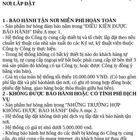
NƠI LẮP ĐẶT
1 - BẢO HÀNH TẬN NƠI MIỄN PHÍ HOÀN TOÀN
- Sản phẩm hư hỏng đảm bảo nằm trong ''ĐIỀU KIỆN ĐƯỢC
BẢO HÀNH'' Điều A mục 1.
- Hệ thống do Công ty cung cấp thiết bị và tổ chức lắp đặt theo tiêu
chuẩn kỹ thuật của nhà sản xuất do các Kỹ sư, kỹ thuật viên thuộc
Công ty Công ty thực hiện.
- Trong hệ thống không có bất kỳ thiết bị nào do khách hàng tự
trang bị, tự cung cấp (ngoại trừ bắt buộc phải cung cấp từ bên thứ 3
mà sản phẩm đó không có tại Công ty, hoặc được Công ty đồng ý
bằng văn bản).
- Giá trị của toàn hệ thống tối thiểu 10.000.000 VNĐ. (Có bao gồm
phí lắp đặt và phí bảohành tận nơi, có ghi rõ trong hợp đồng hoặc
phiếu đặt hàng, giao hàng hoặc thỏa thuận giữa hai bên).
2 - KHÔNG ĐƯỢC BẢO HÀNH HOẶC CÓ TÍNH PHÍ DỊCH
VỤ
- Sản phẩm hư hỏng nằm trong ''NHỮNG TRƯỜNG HỢP
KHÔNG ĐƯỢC BẢO HÀNH'' Điều A mục 2.
- Hệ thống lắp đặt không tính phí dịch vụ lắp đặt và bảo hành tận
nơi.
- Hệ thống có giá trị nhỏ dưới 5.000.000 vnđ.
- Không bảo hành hư hỏng do các thiết bị không do Công ty cung
cấp, do nhà cung cấp mạng internet ,do khách hàng tự thay đổi