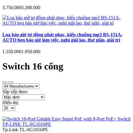
3.750.000
5.200.000
Loa báo giờ tự động phát nhạc, kiểu chuông mp3 BS-151A-
AUTO hẹn báo giờ làm việc, nghỉ giải lao, thư giãn, giải trí
1.550.000
1.950.000
Switch 16 cổng
Sắp xếp theo:
Hiển thị:
Tp-Link
TL-SG1016PE