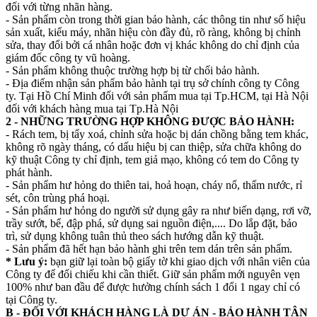
đối với từng nhãn hàng.
- Sản phẩm còn trong thời gian bảo hành, các thông tin như số hiệu
sản xuất, kiểu máy, nhãn hiệu còn đầy đủ, rõ ràng, không bị chỉnh
sửa, thay đổi bởi cá nhân hoặc đơn vị khác không do chỉ định của
giám đốc công ty vũ hoàng.
- Sản phẩm không thuộc trường hợp bị từ chối bảo hành.
- Địa điểm nhận sản phẩm bảo hành tại trụ sở chính công ty Công
ty. Tại Hồ Chí Minh đối với sản phẩm mua tại Tp.HCM, tại Hà Nội
đối với khách hàng mua tại Tp.Hà Nội
2 - NHỮNG TRƯỜNG HỢP KHÔNG ĐƯỢC BẢO HÀNH:
- Rách tem, bị tẩy xoá, chỉnh sửa hoặc bị dán chồng bằng tem khác,
không rõ ngày tháng, có dấu hiệu bị can thiệp, sửa chữa không do
kỹ thuật Công ty chỉ định, tem giả mạo, không có tem do Công ty
phát hành.
- Sản phẩm hư hỏng do thiên tai, hoả hoạn, cháy nổ, thấm nước, rỉ
sét, côn trùng phá hoại.
- Sản phẩm hư hỏng do người sử dụng gây ra như biến dạng, rơi vỡ,
trầy sướt, bể, đập phá, sử dụng sai nguồn điện,.... Do lắp đặt, bảo
trì, sử dụng không tuân thủ theo sách hướng dẫn kỹ thuật.
- Sản phẩm đã hết hạn bảo hành ghi trên tem dán trên sản phẩm.
* Lưu ý:
bạn giữ lại toàn bộ giấy tờ khi giao dịch với nhân viên của
Công ty để đối chiếu khi cần thiết. Giữ sản phẩm mới nguyên vẹn
100% như ban đầu để được hưởng chính sách 1 đổi 1 ngay chỉ có
tại Công ty.
B - ĐỐI VỚI KHÁCH HÀNG LÀ DỰ ÁN - BẢO HÀNH TẬN