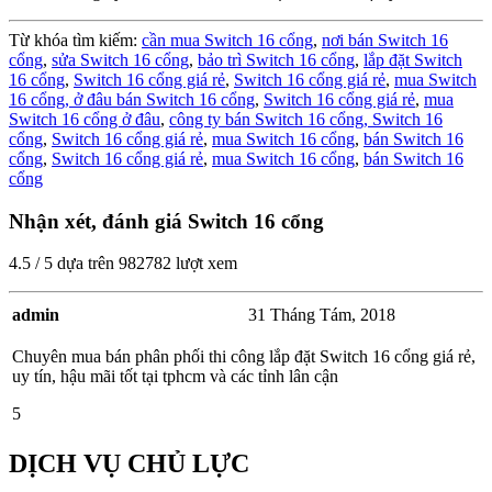
Từ khóa tìm kiếm:
cần mua Switch 16 cổng
,
nơi bán Switch 16
cổng
,
sửa Switch 16 cổng
,
bảo trì Switch 16 cổng
,
lắp đặt Switch
16 cổng
,
Switch 16 cổng giá rẻ
,
Switch 16 cổng giá rẻ
,
mua Switch
16 cổng,
ở đâu bán Switch 16 cổng
,
Switch 16 cổng giá rẻ
,
mua
Switch 16 cổng ở đâu
,
công ty bán Switch 16 cổng,
Switch 16
cổng
,
Switch 16 cổng giá rẻ
,
mua Switch 16 cổng
,
bán Switch 16
cổng
,
Switch 16 cổng giá rẻ
,
mua Switch 16 cổng
,
bán Switch 16
cổng
Nhận xét, đánh giá Switch 16 cổng
4.5
/
5
dựa trên
982782
lượt xem
admin
31 Tháng Tám, 2018
Chuyên mua bán phân phối thi công lắp đặt Switch 16 cổng giá rẻ,
uy tín, hậu mãi tốt tại tphcm và các tỉnh lân cận
5
DỊCH VỤ CHỦ LỰC