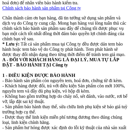
hoá đơn) để nhân viên bảo hành kiểm tra.
Chính sách bảo hành sản phẩm tại Công ty
Chân thành cám ơn bạn hàng, đã tin tưởng sử dụng sản phẩm và
dịch vụ do Công ty cung cấp. Mong bạn hàng vui lòng tuân thủ các
chính sách bảo hành sản phẩm sau đây để chúng tôi được phục vụ
bạn một cách tốt nhất đồng thời đảm bảo quyền lợi chính đáng của
chính bạn về sau.
* Lưu ý:
Tất cả sản phẩm mua tại Công ty đều được dán tem bảo
hành hoặc tem bảo vệ do Công ty phát hành. Tem phát hành sẽ
được thay đổi nhận dạng theo từng thời điểm để tránh tem giả mạo.
A - ĐỐI VỚI KHÁCH HÀNG LÀ ĐẠI LÝ, MUA TỰ LẮP
ĐẶT - BẢO HÀNH TẠI Công ty
1 - ĐIỀU KIỆN ĐƯỢC BẢO HÀNH
- Bảo hành sản phẩm còn nguyên tem, hoá đơn, chứng từ đi kèm.
- Khách hàng được đổi, trả với điều kiện Sản phẩm còn mới 100%,
nguyên tem và đầy đủ phụ kiện, vỏ hộp đi kèm.
- Không bao gồm trường hợp do cháy nổ, sét đánh, vào nước, rơi bể
vỡ, lắp đặt sai kỹ thuật.
- Sản phẩm bảo hành thay thế, sửa chữa linh phụ kiện sẽ báo giá tuỳ
trường hợp cụ thể.
- Được thay thế linh kiện miễn phí tương đương theo đúng chủng
loại, linh kiện chính hãng.
- Sản phẩm hư hỏng được xác định do lỗi kỹ thuật của nhà sản xuất