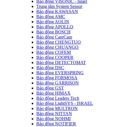
Báo động VISONIC - Israel
Trung tâm System Sensor
Báo động KAWASAN
Báo động AMC
Báo động AOLIN
Báo động APOLLO
Báo động BOSCH
Báo động CareCam
Báo động CHENGTUO
Báo động CHUANGO
Báo động COFEM
Báo động COOPER
Báo động DETECTOMAT
Báo động DSC
Báo động EVERSPRING
Báo động FORMOSA
Báo động GARRISON
Báo động GST
Báo động HIMAX
Báo động Leaders Tech
Báo động LightSYS - ISRAEL
Báo động MULTRON
Báo động NITTAN
Báo động NOHMI
Báo động NOTIFIER