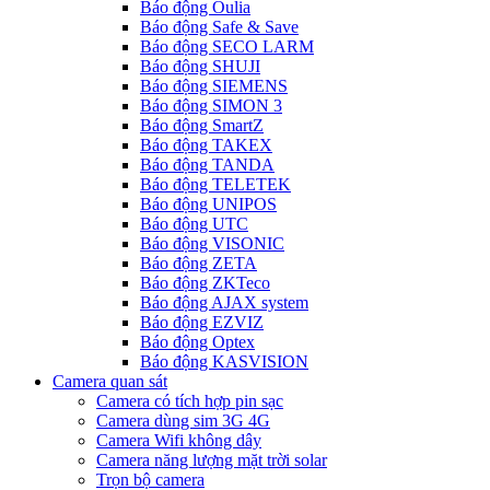
Báo động Oulia
Báo động Safe & Save
Báo động SECO LARM
Báo động SHUJI
Báo động SIEMENS
Báo động SIMON 3
Báo động SmartZ
Báo động TAKEX
Báo động TANDA
Báo động TELETEK
Báo động UNIPOS
Báo động UTC
Báo động VISONIC
Báo động ZETA
Báo động ZKTeco
Báo động AJAX system
Báo động EZVIZ
Báo động Optex
Báo động KASVISION
Camera quan sát
Camera có tích hợp pin sạc
Camera dùng sim 3G 4G
Camera Wifi không dây
Camera năng lượng mặt trời solar
Trọn bộ camera