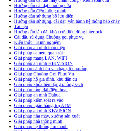
Hướng dẫn cài đặt máy chấm công - Kiểm soát cửa
Hướng dẫn cài đặt chuông cửa
Hướng dẫn điện thông minh
Hướng dẫn sử dụng bộ lưu điện
Hướng dẫn sử dụng, cài đặt, vận hành hệ thống báo cháy
Tài liệu
Hướng dẫn lắp đặt khóa cửa liên động interlock
Cài đặt, sử dụng Chuông gọi phục vụ
Kiến thức - Kinh nghiệm
Giải pháp an ninh toàn diện
Giải pháp camera quan sát
Giải pháp mạng LAN, WIFI
Giải pháp an ninh HIKVISION
Giải pháp cảnh báo va chạm, lên xuống
Giải pháp Chuông Gọi Phục Vụ
Giải pháp hộ gia đình, khu dân cư
Giải pháp khóa liên động phòng sạch
Giải pháp tổng đài điện thoại
Giải pháp an ninh Dahua
Giải pháp kiểm soát ra vào
Giải pháp ngân hàng, trụ ATM
Giải pháp an ninh KBVISION
Giải pháp nhà máy, xưởng sản xuất
Giải pháp nhà thông minh
Giải pháp hệ thống âm thanh