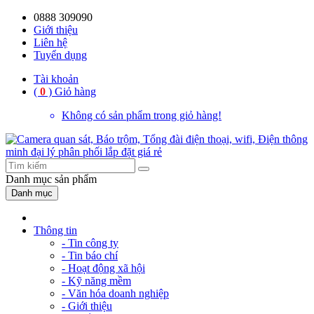
0888 309090
Giới thiệu
Liên hệ
Tuyển dụng
Tài khoản
(
0
)
Giỏ hàng
Không có sản phẩm trong giỏ hàng!
Danh mục
sản phẩm
Danh mục
Thông tin
- Tin công ty
- Tin báo chí
- Hoạt động xã hội
- Kỹ năng mềm
- Văn hóa doanh nghiệp
- Giới thiệu