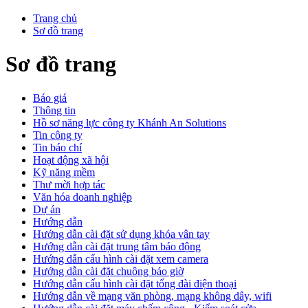
Trang chủ
Sơ đồ trang
Sơ đồ trang
Báo giá
Thông tin
Hồ sơ năng lực công ty Khánh An Solutions
Tin công ty
Tin báo chí
Hoạt động xã hội
Kỹ năng mềm
Thư mời hợp tác
Văn hóa doanh nghiệp
Dự án
Hướng dẫn
Hướng dẫn cài đặt sử dụng khóa vân tay
Hướng dẫn cài đặt trung tâm báo động
Hướng dẫn cấu hình cài đặt xem camera
Hướng dẫn cài đặt chuông báo giờ
Hướng dẫn cấu hình cài đặt tổng đài điện thoại
Hướng dẫn về mạng văn phòng, mạng không dây, wifi