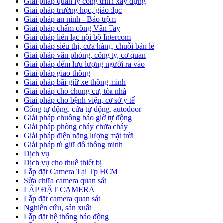
Giải pháp quản lý công trình xây dựng
Giải pháp trường học, giáo dục
Giải pháp an ninh - Báo trộm
Giải pháp chấm công Vân Tay
Giải pháp liên lạc nội bộ Intercom
Giải pháp siêu thị, cửa hàng, chuỗi bán lẻ
Giải pháp văn phòng, công ty, cơ quan
Giải pháp đếm lưu lượng người ra vào
Giải pháp giao thông
Giải pháp bãi giữ xe thông minh
Giải pháp cho chung cư, tòa nhà
Giải pháp cho bệnh viện, cơ sở y tế
Cổng tự động, cửa tự động, autodoor
Giải pháp chuông báo giờ tự động
Giải pháp phòng cháy chữa cháy
Giải pháp điện năng lượng mặt trời
Giải pháp tủ giữ đồ thông minh
Dịch vụ
Dịch vụ cho thuê thiết bị
Lắp đặt Camera Tại Tp HCM
Sửa chữa camera quan sát
LẮP ĐẶT CAMERA
Lắp đặt camera quan sát
Nghiên cứu, sản xuất
Lắp đặt hệ thống báo động