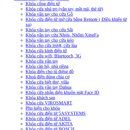
Khóa cổng điện tử
Khóa cửa nhà trọ (vân tay, mật mã, thẻ từ)
Khóa vân tay cho cửa Gỗ
Khóa cửa điện tử mở cửa bằng Remote ( Điều khiển từ
xa)
Khóa vân tay cho cửa Sắt
Khóa vân tay cửa Nhựa, Nhôm XingFa
Khóa vân tay cho cửa kéo
Khóa cho cửa trượt, cửa lùa
Khóa cửa kính điện tử
Khóa cửa wifi, Bluetooch, 3G
Khóa cửa vân tay
Khóa căn hộ, nhà riêng
Khóa điện cho tủ đựng đồ
Khoá điện dùng chìa cơ
Khóa cửa biệt thự, villa
Khóa cửa vân tay Dahua
Khóa cửa nhận diện khuôn mặt Face ID
Khóa khách sạn
Khóa cửa VIROSMART
Phụ kiện cho khóa
Khóa cửa điện tử 5ASYSTEMS
Khóa cửa điện tử ADEL
Khóa cửa điện tử AKITA
Khóa cửa điện tử BOSCH