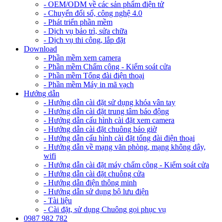
- OEM/ODM về các sản phẩm điện tử
- Chuyển đổi số, công nghệ 4.0
- Phát triển phần mềm
- Dịch vụ bảo trì, sửa chữa
- Dịch vụ thi công, lắp đặt
Download
- Phần mềm xem camera
- Phần mềm Chấm công - Kiểm soát cửa
- Phần mềm Tổng đài điện thoại
- Phần mềm Máy in mã vạch
Hướng dẫn
- Hướng dẫn cài đặt sử dụng khóa vân tay
- Hướng dẫn cài đặt trung tâm báo động
- Hướng dẫn cấu hình cài đặt xem camera
- Hướng dẫn cài đặt chuông báo giờ
- Hướng dẫn cấu hình cài đặt tổng đài điện thoại
- Hướng dẫn về mạng văn phòng, mạng không dây,
wifi
- Hướng dẫn cài đặt máy chấm công - Kiểm soát cửa
- Hướng dẫn cài đặt chuông cửa
- Hướng dẫn điện thông minh
- Hướng dẫn sử dụng bộ lưu điện
- Tài liệu
- Cài đặt, sử dụng Chuông gọi phục vụ
0987 982 782