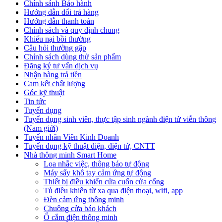
Chính sánh Bảo hành
Hướng dẫn đổi trả hàng
Hướng dẫn thanh toán
Chính sách và quy định chung
Khiếu nại bồi thường
Câu hỏi thường gặp
Chính sách dùng thử sản phẩm
Đăng ký tư vấn dịch vụ
Nhận hàng trả tiền
Cam kết chất lượng
Góc kỹ thuật
Tin tức
Tuyển dụng
Tuyển dụng sinh viên, thực tập sinh ngành điện tử viễn thông
(Nam giới)
Tuyển nhân Viên Kinh Doanh
Tuyển dụng kỹ thuật điện, điện tử, CNTT
Nhà thông minh Smart Home
Loa nhắc việc, thông báo tự động
Máy sấy khô tay cảm ứng tự động
Thiết bị điều khiển cửa cuốn cửa cổng
Tủ điều khiển từ xa qua điện thoại, wifi, app
Đèn cảm ứng thông minh
Chuông cửa báo khách
Ổ cắm điện thông minh