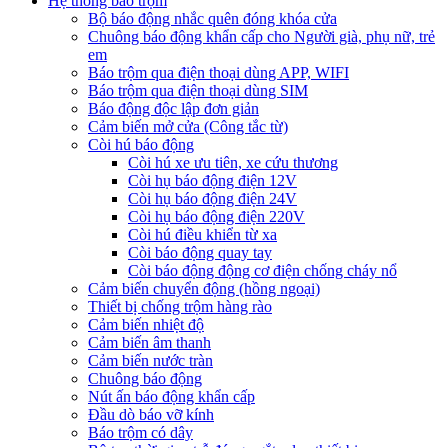
Hệ thống báo trộm
Bộ báo động nhắc quên đóng khóa cửa
Chuông báo động khẩn cấp cho Người già, phụ nữ, trẻ
em
Báo trộm qua điện thoại dùng APP, WIFI
Báo trộm qua điện thoại dùng SIM
Báo động độc lập đơn giản
Cảm biến mở cửa (Công tắc từ)
Còi hú báo động
Còi hú xe ưu tiên, xe cứu thương
Còi hụ báo động điện 12V
Còi hụ báo động điện 24V
Còi hụ báo động điện 220V
Còi hú điều khiển từ xa
Còi báo động quay tay
Còi báo động động cơ điện chống cháy nổ
Cảm biến chuyển động (hồng ngoại)
Thiết bị chống trộm hàng rào
Cảm biến nhiệt độ
Cảm biến âm thanh
Cảm biến nước tràn
Chuông báo động
Nút ấn báo động khẩn cấp
Đầu dò báo vỡ kính
Báo trộm có dây