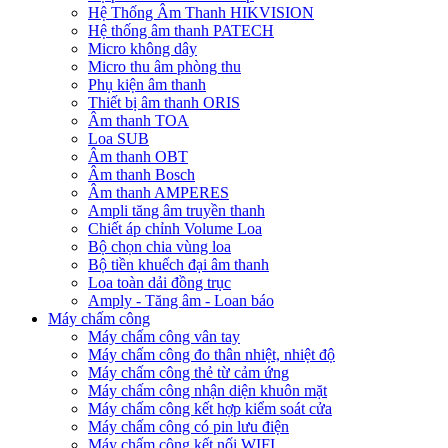
Hệ Thống Âm Thanh HIKVISION
Hệ thống âm thanh PATECH
Micro không dây
Micro thu âm phòng thu
Phụ kiện âm thanh
Thiết bị âm thanh ORIS
Âm thanh TOA
Loa SUB
Âm thanh OBT
Âm thanh Bosch
Âm thanh AMPERES
Ampli tăng âm truyền thanh
Chiết áp chỉnh Volume Loa
Bộ chọn chia vùng loa
Bộ tiền khuếch đại âm thanh
Loa toàn dải đồng trục
Amply - Tăng âm - Loan báo
Máy chấm công
Máy chấm công vân tay
Máy chấm công đo thân nhiệt, nhiệt độ
Máy chấm công thẻ từ cảm ứng
Máy chấm công nhận diện khuôn mặt
Máy chấm công kết hợp kiểm soát cửa
Máy chấm công có pin lưu điện
Máy chấm công kết nối WIFI