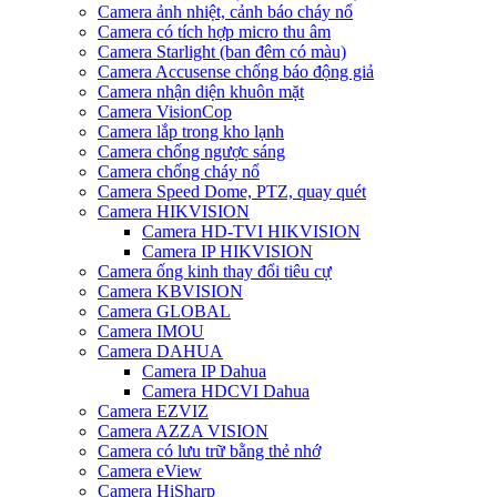
Camera ảnh nhiệt, cảnh báo cháy nổ
Camera có tích hợp micro thu âm
Camera Starlight (ban đêm có màu)
Camera Accusense chống báo động giả
Camera nhận diện khuôn mặt
Camera VisionCop
Camera lắp trong kho lạnh
Camera chống ngược sáng
Camera chống cháy nổ
Camera Speed Dome, PTZ, quay quét
Camera HIKVISION
Camera HD-TVI HIKVISION
Camera IP HIKVISION
Camera ống kinh thay đổi tiêu cự
Camera KBVISION
Camera GLOBAL
Camera IMOU
Camera DAHUA
Camera IP Dahua
Camera HDCVI Dahua
Camera EZVIZ
Camera AZZA VISION
Camera có lưu trữ bằng thẻ nhớ
Camera eView
Camera HiSharp