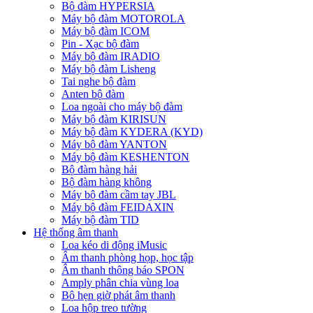
Bộ đàm HYPERSIA
Máy bộ đàm MOTOROLA
Máy bộ đàm ICOM
Pin - Xạc bộ đàm
Máy bộ đàm IRADIO
Máy bộ đàm Lisheng
Tai nghe bộ đàm
Anten bộ đàm
Loa ngoài cho máy bộ đàm
Máy bộ đàm KIRISUN
Máy bộ đàm KYDERA (KYD)
Máy bộ đàm YANTON
Máy bộ đàm KESHENTON
Bộ đàm hàng hải
Bộ đàm hàng không
Máy bộ đàm cầm tay JBL
Máy bộ đàm FEIDAXIN
Máy bộ đàm TID
Hệ thống âm thanh
Loa kéo di động iMusic
Âm thanh phòng họp, học tập
Âm thanh thông báo SPON
Amply phân chia vùng loa
Bộ hẹn giờ phát âm thanh
Loa hộp treo tường