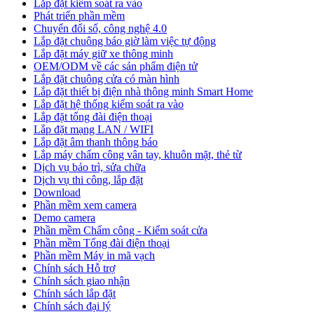
Lắp đặt kiểm soát ra vào
Phát triển phần mềm
Chuyển đổi số, công nghệ 4.0
Lắp đặt chuông báo giờ làm việc tự động
Lắp đặt máy giữ xe thông minh
OEM/ODM về các sản phẩm điện tử
Lắp đặt chuông cửa có màn hình
Lắp đặt thiết bị điện nhà thông minh Smart Home
Lắp đặt hệ thống kiểm soát ra vào
Lắp đặt tổng đài điện thoại
Lắp đặt mạng LAN / WIFI
Lắp đặt âm thanh thông báo
Lắp máy chấm công vân tay, khuôn mặt, thẻ từ
Dịch vụ bảo trì, sửa chữa
Dịch vụ thi công, lắp đặt
Download
Phần mềm xem camera
Demo camera
Phần mềm Chấm công - Kiểm soát cửa
Phần mềm Tổng đài điện thoại
Phần mềm Máy in mã vạch
Chính sách Hỗ trợ
Chính sách giao nhận
Chính sách lắp đặt
Chính sách đại lý