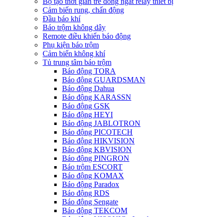
Bộ tạo thời gian trễ đóng ngắt relay thiết bị
Cảm biến rung, chấn động
Đầu báo khí
Báo trộm không dây
Remote điều khiển báo động
Phụ kiện báo trộm
Cảm biến không khí
Tủ trung tâm báo trộm
Báo động TORA
Báo động GUARDSMAN
Báo động Dahua
Báo động KARASSN
Báo động GSK
Báo động HEYI
Báo động JABLOTRON
Báo động PICOTECH
Báo động HIKVISION
Báo động KBVISION
Báo động PINGRON
Báo trộm ESCORT
Báo động KOMAX
Báo động Paradox
Báo động RDS
Báo động Sengate
Báo động TEKCOM