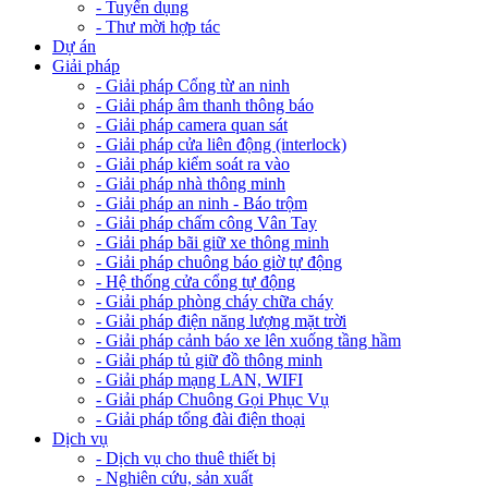
- Tuyển dụng
- Thư mời hợp tác
Dự án
Giải pháp
- Giải pháp Cổng từ an ninh
- Giải pháp âm thanh thông báo
- Giải pháp camera quan sát
- Giải pháp cửa liên động (interlock)
- Giải pháp kiểm soát ra vào
- Giải pháp nhà thông minh
- Giải pháp an ninh - Báo trộm
- Giải pháp chấm công Vân Tay
- Giải pháp bãi giữ xe thông minh
- Giải pháp chuông báo giờ tự động
- Hệ thống cửa cổng tự động
- Giải pháp phòng cháy chữa cháy
- Giải pháp điện năng lượng mặt trời
- Giải pháp cảnh báo xe lên xuống tầng hầm
- Giải pháp tủ giữ đồ thông minh
- Giải pháp mạng LAN, WIFI
- Giải pháp Chuông Gọi Phục Vụ
- Giải pháp tổng đài điện thoại
Dịch vụ
- Dịch vụ cho thuê thiết bị
- Nghiên cứu, sản xuất