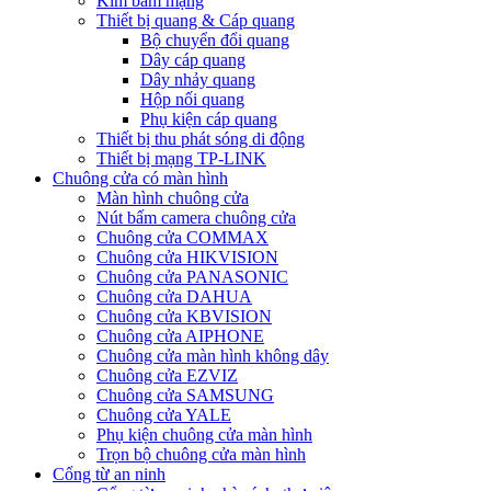
Kìm bấm mạng
Thiết bị quang & Cáp quang
Bộ chuyển đổi quang
Dây cáp quang
Dây nhảy quang
Hộp nối quang
Phụ kiện cáp quang
Thiết bị thu phát sóng di động
Thiết bị mạng TP-LINK
Chuông cửa có màn hình
Màn hình chuông cửa
Nút bấm camera chuông cửa
Chuông cửa COMMAX
Chuông cửa HIKVISION
Chuông cửa PANASONIC
Chuông cửa DAHUA
Chuông cửa KBVISION
Chuông cửa AIPHONE
Chuông cửa màn hình không dây
Chuông cửa EZVIZ
Chuông cửa SAMSUNG
Chuông cửa YALE
Phụ kiện chuông cửa màn hình
Trọn bộ chuông cửa màn hình
Cổng từ an ninh