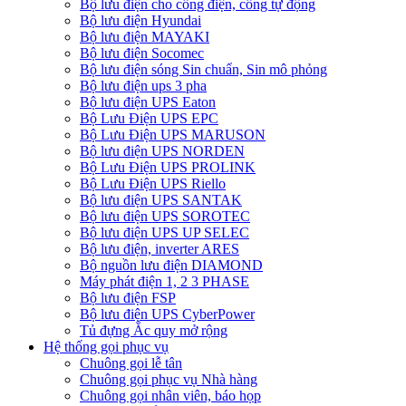
Bộ lưu điện cho cổng điện, cổng tự động
Bộ lưu điện Hyundai
Bộ lưu điện MAYAKI
Bộ lưu điện Socomec
Bộ lưu điện sóng Sin chuẩn, Sin mô phỏng
Bộ lưu điện ups 3 pha
Bộ lưu điện UPS Eaton
Bộ Lưu Điện UPS EPC
Bộ Lưu Điện UPS MARUSON
Bộ lưu điện UPS NORDEN
Bộ Lưu Điện UPS PROLINK
Bộ Lưu Điện UPS Riello
Bộ lưu điện UPS SANTAK
Bộ lưu điện UPS SOROTEC
Bộ lưu điện UPS UP SELEC
Bộ lưu điện, inverter ARES
Bộ nguồn lưu điện DIAMOND
Máy phát điện 1, 2 3 PHASE
Bộ lưu điện FSP
Bộ lưu điện UPS CyberPower
Tủ đựng Ắc quy mở rộng
Hệ thống gọi phục vụ
Chuông gọi lễ tân
Chuông gọi phục vụ Nhà hàng
Chuông gọi nhân viên, báo họp