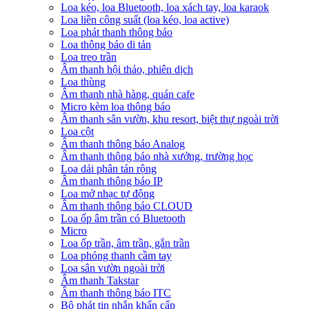
Loa kéo, loa Bluetooth, loa xách tay, loa karaok
Loa liền công suất (loa kéo, loa active)
Loa phát thanh thông báo
Loa thông báo di tản
Loa treo trần
Âm thanh hội thảo, phiên dịch
Loa thùng
Âm thanh nhà hàng, quán cafe
Micro kèm loa thông báo
Âm thanh sân vườn, khu resort, biệt thự ngoài trời
Loa cột
Âm thanh thông báo Analog
Âm thanh thông báo nhà xưởng, trường học
Loa dải phân tán rộng
Âm thanh thông báo IP
Loa mở nhạc tự động
Âm thanh thông báo CLOUD
Loa ốp âm trần có Bluetooth
Micro
Loa ốp trần, âm trần, gắn trần
Loa phóng thanh cầm tay
Loa sân vườn ngoài trời
Âm thanh Takstar
Âm thanh thông báo ITC
Bộ phát tin nhắn khẩn cấp