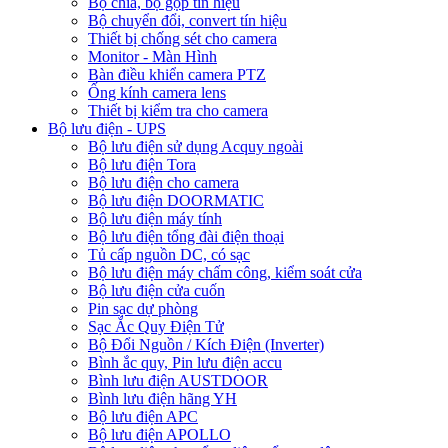
Bộ chia, bộ gộp tín hiệu
Bộ chuyển đổi, convert tín hiệu
Thiết bị chống sét cho camera
Monitor - Màn Hình
Bàn điều khiển camera PTZ
Ống kính camera lens
Thiết bị kiểm tra cho camera
Bộ lưu điện - UPS
Bộ lưu điện sử dụng Acquy ngoài
Bộ lưu điện Tora
Bộ lưu điện cho camera
Bộ lưu điện DOORMATIC
Bộ lưu điện máy tính
Bộ lưu điện tổng đài điện thoại
Tủ cấp nguồn DC, có sạc
Bộ lưu điện máy chấm công, kiểm soát cửa
Bộ lưu điện cửa cuốn
Pin sạc dự phòng
Sạc Ắc Quy Điện Tử
Bộ Đổi Nguồn / Kích Điện (Inverter)
Bình ắc quy, Pin lưu điện accu
Bình lưu điện AUSTDOOR
Bình lưu điện hãng YH
Bộ lưu điện APC
Bộ lưu điện APOLLO