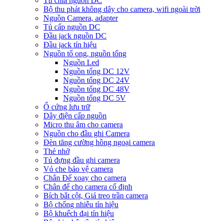
Tủ chia nguồn DC
Bộ thu phát không dây cho camera, wifi ngoài trời
Nguồn Camera, adapter
Tủ cấp nguồn DC
Đầu jack nguồn DC
Đầu jack tín hiệu
Nguồn tổ ong, nguồn tổng
Nguồn Led
Nguồn tổng DC 12V
Nguồn tổng DC 24V
Nguồn tổng DC 48V
Nguồn tổng DC 5V
Ổ cứng lưu trữ
Dây điện cấp nguồn
Micro thu âm cho camera
Nguồn cho đầu ghi Camera
Đèn tăng cường hồng ngoại camera
Thẻ nhớ
Tủ đựng đầu ghi camera
Vỏ che bảo vệ camera
Chân Đế xoay cho camera
Chân đế cho camera cố định
Bích bắt cột, Giá treo trần camera
Bộ chống nhiễu tín hiệu
Bộ khuếch đại tín hiệu