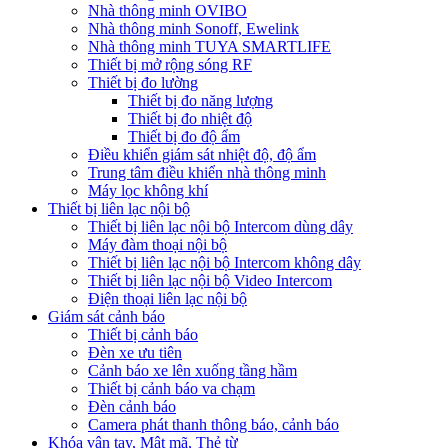
Nhà thông minh OVIBO
Nhà thông minh Sonoff, Ewelink
Nhà thông minh TUYA SMARTLIFE
Thiết bị mở rộng sóng RF
Thiết bị đo lường
Thiết bị đo năng lượng
Thiết bị đo nhiệt độ
Thiết bị đo độ ẩm
Điều khiển giám sát nhiệt độ, độ ẩm
Trung tâm điều khiển nhà thông minh
Máy lọc không khí
Thiết bị liên lạc nội bộ
Thiết bị liên lạc nội bộ Intercom dùng dây
Máy đàm thoại nội bộ
Thiết bị liên lạc nội bộ Intercom không dây
Thiết bị liên lạc nội bộ Video Intercom
Điện thoại liên lạc nội bộ
Giám sát cảnh báo
Thiết bị cảnh báo
Đèn xe ưu tiên
Cảnh báo xe lên xuống tầng hầm
Thiết bị cảnh báo va chạm
Đèn cảnh báo
Camera phát thanh thông báo, cảnh báo
Khóa vân tay, Mật mã, Thẻ từ