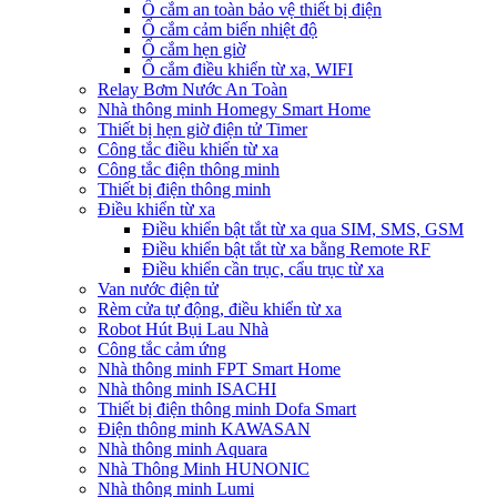
Ổ cắm an toàn bảo vệ thiết bị điện
Ổ cắm cảm biến nhiệt độ
Ổ cắm hẹn giờ
Ổ cắm điều khiển từ xa, WIFI
Relay Bơm Nước An Toàn
Nhà thông minh Homegy Smart Home
Thiết bị hẹn giờ điện tử Timer
Công tắc điều khiển từ xa
Công tắc điện thông minh
Thiết bị điện thông minh
Điều khiển từ xa
Điều khiển bật tắt từ xa qua SIM, SMS, GSM
Điều khiển bật tắt từ xa bằng Remote RF
Điều khiển cần trục, cẩu trục từ xa
Van nước điện tử
Rèm cửa tự động, điều khiển từ xa
Robot Hút Bụi Lau Nhà
Công tắc cảm ứng
Nhà thông minh FPT Smart Home
Nhà thông minh ISACHI
Thiết bị điện thông minh Dofa Smart
Điện thông minh KAWASAN
Nhà thông minh Aquara
Nhà Thông Minh HUNONIC
Nhà thông minh Lumi