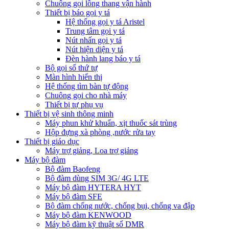
Chuông gọi lồng thang vận hành
Thiết bị báo gọi y tá
Hệ thống gọi y tá Aristel
Trung tâm gọi y tá
Nút nhấn gọi y tá
Nút hiện diện y tá
Đèn hành lang báo y tá
Bộ gọi số thứ tự
Màn hình hiển thị
Hệ thống tìm bàn tự động
Chuông gọi cho nhà máy
Thiết bị tự phụ vụ
Thiết bị vệ sinh thông minh
Máy phun khử khuẩn, xịt thuốc sát trùng
Hộp đựng xà phòng ,nước rửa tay
Thiết bị giáo dục
Máy trợ giảng, Loa trợ giảng
Máy bộ đàm
Bộ đàm Baofeng
Bộ đàm dùng SIM 3G/ 4G LTE
Máy bộ đàm HYTERA HYT
Máy bộ đàm SFE
Bộ đàm chống nước, chống bụi, chống va đập
Máy bộ đàm KENWOOD
Máy bộ đàm kỹ thuật số DMR