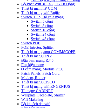
Bộ Phát Wifi 3G, 4G, 5G Di Động
Thiết bị mạng IP-COM
Thiết bị mạng wifi Ruijie
Switch, Hub, Bộ chia mạng
Switch 5 cổng
Switch 8 cổng
Switch 16 cổng
Switch 24 cổng
Switch 48 cổng
Switch POE
POE Injector, Splitter
Thiết bị mạng amp COMMSCOPE
Thiết bị mạng ONV
Đầu bấm mạng RJ45
Phụ kiện mạng
Ổ cắm mạng, Module Plug
Patch Panels. Patch Cord
Modem, Router
Thiết bị mạng CISCO
Thiết bị mạng wifi ENGENIUS
Tủ mạng CABINET
Wallplate, Faceplate, Shutter
Wifi Maketing
Bộ khuếch đại wifi