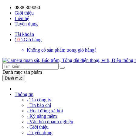
0888 309090
Giới thiệu
Liên hệ
Tuyển dụng
Tài khoản
(
0
)
Giỏ hàng
Không có sản phẩm trong giỏ hàng!
Danh mục
sản phẩm
Danh mục
Thông tin
- Tin công ty
- Tin báo chí
- Hoạt động xã hội
- Kỹ năng mềm
- Văn hóa doanh nghiệp
- Giới thiệu
- Tuyển dụng