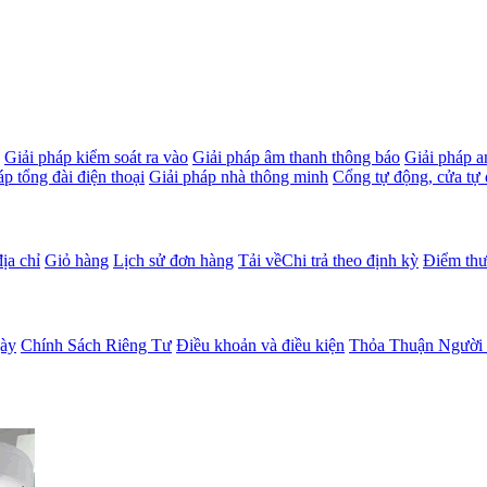
Giải pháp kiểm soát ra vào
Giải pháp âm thanh thông báo
Giải pháp a
áp tổng đài điện thoại
Giải pháp nhà thông minh
Cổng tự động, cửa tự
ịa chỉ
Giỏ hàng
Lịch sử đơn hàng
Tải về
Chi trả theo định kỳ
Điểm th
gày
Chính Sách Riêng Tư
Điều khoản và điều kiện
Thỏa Thuận Người