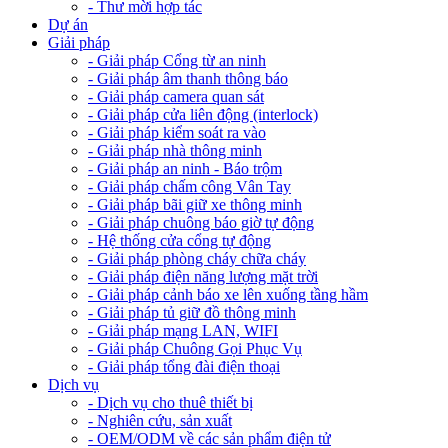
- Thư mời hợp tác
Dự án
Giải pháp
- Giải pháp Cổng từ an ninh
- Giải pháp âm thanh thông báo
- Giải pháp camera quan sát
- Giải pháp cửa liên động (interlock)
- Giải pháp kiểm soát ra vào
- Giải pháp nhà thông minh
- Giải pháp an ninh - Báo trộm
- Giải pháp chấm công Vân Tay
- Giải pháp bãi giữ xe thông minh
- Giải pháp chuông báo giờ tự động
- Hệ thống cửa cổng tự động
- Giải pháp phòng cháy chữa cháy
- Giải pháp điện năng lượng mặt trời
- Giải pháp cảnh báo xe lên xuống tầng hầm
- Giải pháp tủ giữ đồ thông minh
- Giải pháp mạng LAN, WIFI
- Giải pháp Chuông Gọi Phục Vụ
- Giải pháp tổng đài điện thoại
Dịch vụ
- Dịch vụ cho thuê thiết bị
- Nghiên cứu, sản xuất
- OEM/ODM về các sản phẩm điện tử