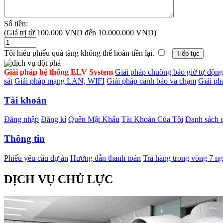
Số tiền:
(Giá trị từ 100.000 VND đến 10.000.000 VND)
Tôi hiểu phiếu quà tặng không thể hoàn tiền lại.
Giải pháp hệ thống ELV System
Giải pháp chuông báo giờ tự động
sát
Giải pháp mạng LAN, WIFI
Giải pháp cảnh báo va chạm
Giải ph
Tài khoản
Đăng nhập
Đăng kí
Quên Mật Khẩu
Tài Khoản Của Tôi
Danh sách đ
Thông tin
Phiếu yêu cầu dự án
Hướng dẫn thanh toán
Trả hàng trong vòng 7 n
DỊCH VỤ CHỦ LỰC