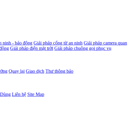
n ninh - báo động
Giải pháp cổng từ an ninh
Giải pháp camera quan
 động
Giải pháp điện mặt trời
Giải pháp chuông gọi phục vụ
ưởng
Quay lại
Giao dịch
Thư thông báo
 Dùng
Liên hệ
Site Map