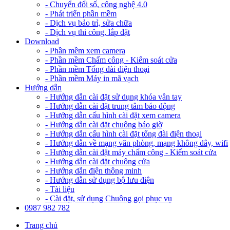
- Chuyển đổi số, công nghệ 4.0
- Phát triển phần mềm
- Dịch vụ bảo trì, sửa chữa
- Dịch vụ thi công, lắp đặt
Download
- Phần mềm xem camera
- Phần mềm Chấm công - Kiểm soát cửa
- Phần mềm Tổng đài điện thoại
- Phần mềm Máy in mã vạch
Hướng dẫn
- Hướng dẫn cài đặt sử dụng khóa vân tay
- Hướng dẫn cài đặt trung tâm báo động
- Hướng dẫn cấu hình cài đặt xem camera
- Hướng dẫn cài đặt chuông báo giờ
- Hướng dẫn cấu hình cài đặt tổng đài điện thoại
- Hướng dẫn về mạng văn phòng, mạng không dây, wifi
- Hướng dẫn cài đặt máy chấm công - Kiểm soát cửa
- Hướng dẫn cài đặt chuông cửa
- Hướng dẫn điện thông minh
- Hướng dẫn sử dụng bộ lưu điện
- Tài liệu
- Cài đặt, sử dụng Chuông gọi phục vụ
0987 982 782
Trang chủ