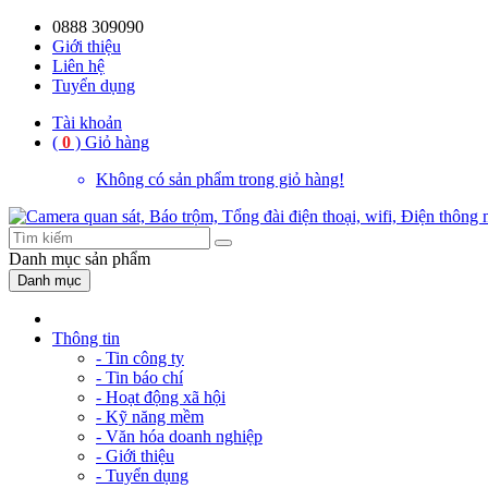
0888 309090
Giới thiệu
Liên hệ
Tuyển dụng
Tài khoản
(
0
)
Giỏ hàng
Không có sản phẩm trong giỏ hàng!
Danh mục
sản phẩm
Danh mục
Thông tin
- Tin công ty
- Tin báo chí
- Hoạt động xã hội
- Kỹ năng mềm
- Văn hóa doanh nghiệp
- Giới thiệu
- Tuyển dụng