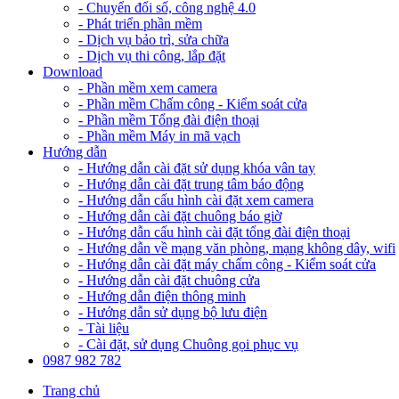
- Chuyển đổi số, công nghệ 4.0
- Phát triển phần mềm
- Dịch vụ bảo trì, sửa chữa
- Dịch vụ thi công, lắp đặt
Download
- Phần mềm xem camera
- Phần mềm Chấm công - Kiểm soát cửa
- Phần mềm Tổng đài điện thoại
- Phần mềm Máy in mã vạch
Hướng dẫn
- Hướng dẫn cài đặt sử dụng khóa vân tay
- Hướng dẫn cài đặt trung tâm báo động
- Hướng dẫn cấu hình cài đặt xem camera
- Hướng dẫn cài đặt chuông báo giờ
- Hướng dẫn cấu hình cài đặt tổng đài điện thoại
- Hướng dẫn về mạng văn phòng, mạng không dây, wifi
- Hướng dẫn cài đặt máy chấm công - Kiểm soát cửa
- Hướng dẫn cài đặt chuông cửa
- Hướng dẫn điện thông minh
- Hướng dẫn sử dụng bộ lưu điện
- Tài liệu
- Cài đặt, sử dụng Chuông gọi phục vụ
0987 982 782
Trang chủ