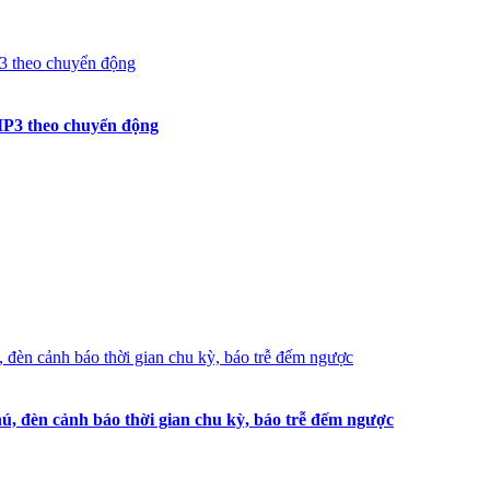
 MP3 theo chuyển động
hú, đèn cảnh báo thời gian chu kỳ, báo trễ đếm ngược