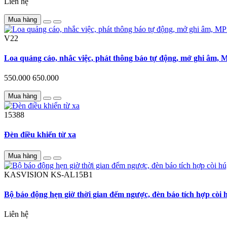
Liên hệ
Mua hàng
V22
Loa quảng cáo, nhắc việc, phát thông báo tự động, mở ghi âm,
550.000
650.000
Mua hàng
15388
Đèn điều khiển từ xa
Mua hàng
KASVISION
KS-AL15B1
Bộ báo động hẹn giờ thời gian đếm ngược, đèn báo tích hợp còi 
Liên hệ