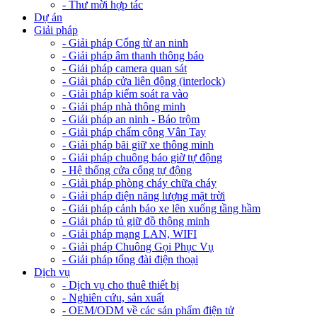
- Thư mời hợp tác
Dự án
Giải pháp
- Giải pháp Cổng từ an ninh
- Giải pháp âm thanh thông báo
- Giải pháp camera quan sát
- Giải pháp cửa liên động (interlock)
- Giải pháp kiểm soát ra vào
- Giải pháp nhà thông minh
- Giải pháp an ninh - Báo trộm
- Giải pháp chấm công Vân Tay
- Giải pháp bãi giữ xe thông minh
- Giải pháp chuông báo giờ tự động
- Hệ thống cửa cổng tự động
- Giải pháp phòng cháy chữa cháy
- Giải pháp điện năng lượng mặt trời
- Giải pháp cảnh báo xe lên xuống tầng hầm
- Giải pháp tủ giữ đồ thông minh
- Giải pháp mạng LAN, WIFI
- Giải pháp Chuông Gọi Phục Vụ
- Giải pháp tổng đài điện thoại
Dịch vụ
- Dịch vụ cho thuê thiết bị
- Nghiên cứu, sản xuất
- OEM/ODM về các sản phẩm điện tử