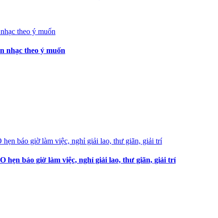
ọn nhạc theo ý muốn
 báo giờ làm việc, nghỉ giải lao, thư giãn, giải trí