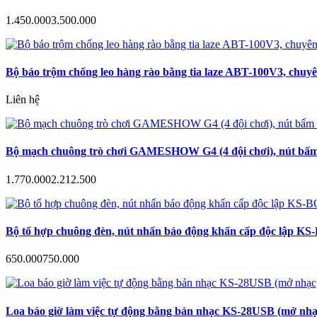
1.450.000
3.500.000
Bộ báo trộm chống leo hàng rào bằng tia laze ABT-100V3, chuyê
Liên hệ
Bộ mạch chuông trò chơi GAMESHOW G4 (4 đội chơi), nút bấm a
1.770.000
2.212.500
Bộ tổ hợp chuông đèn, nút nhấn báo động khẩn cấp độc lập KS-B
650.000
750.000
Loa báo giờ làm việc tự động bằng bản nhạc KS-28USB (mở nhạc