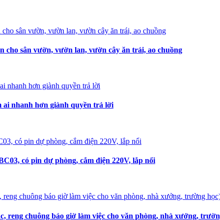
n cho sân vườn, vườn lan, vườn cây ăn trái, ao chuồng
i nhanh hơn giành quyền trả lời
C03, có pin dự phòng, cắm điện 220V, lắp nổi
, reng chuông báo giờ làm việc cho văn phòng, nhà xưởng, trườn