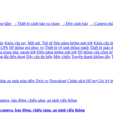
ầng hầm
- Thiết bị cảnh báo va chạm
- Đèn cảnh báo
- Camera phát
báo
Khóa vân tay, Mật mã, Thẻ từ
Đèn năng lượng mặt trời
Khóa cửa li
- UPS
Hệ thống gọi phục vụ
Thiết bị vệ sinh thông minh
Thiết bị giáo 
n trong nhà, ngoài trời
Điện năng lượng mặt trời
Hệ thống cửa cổng tự
g đài điện thoại
Dây cáp tín hiệu
Máy chiếu
Truyền thanh không dây
pháp an ninh toàn diện
Dịch vụ
Download
Chính sách Hỗ trợ
Góc kỹ t
amera, báo động, chiếu sáng, an ninh viễn thông