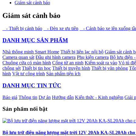
Giám sát cảnh báo
Giám sát cảnh báo
- Thiết bị cảnh báo
- Đèn xe ưu tiên
- Cảnh báo xe lên xuống t
DANH MỤC SẢN PHẨM
Nhà thông minh Smart Home
Thiết bị liên lạc nội bộ
Giám sát cảnh 
Camera quan sát
Đầu ghi hình camera
Phụ kiện camera
Bộ lưu điện 
Chuông cửa có màn hình
Cổng từ an ninh
Kiểm soát ra vào
Vỏ tủ điệ
chống sét
Thiết bị tin học
Thiết bị truyền hình
Thiết bị văn phòng
Tổn
hình
Vật tư công trình
Sản phẩm tiện ích
DANH MỤC TIN TỨC
Báo giá
Thông tin
Dự án
Hướng dẫn
Kiến thức - Kinh nghiệm
Giải 
Sản phẩm nổi bật
Bộ lưu trữ điện năng lượng mặt trời 12V 20Ah KA-SL20Ah cho c