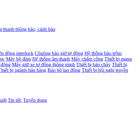
 thanh thông báo, cảnh báo
ên động interlock
Chuông báo giờ tự động
Hệ thống báo trộm
dục
Máy bộ đàm
Hệ thống âm thanh
Máy chấm công
Thiết bị mạng
 động
Máy giữ xe tự động thông minh
Thiết bị báo cháy
Thiết bị
Thiết bị ngành bán hàng
Bảo hộ lao động
Thiết bị hội nghị truyền
huật
Tin tức
Tuyển dụng