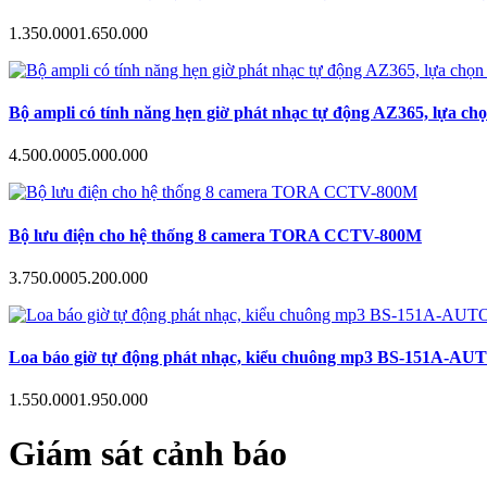
1.350.000
1.650.000
Bộ ampli có tính năng hẹn giờ phát nhạc tự động AZ365, lựa ch
4.500.000
5.000.000
Bộ lưu điện cho hệ thống 8 camera TORA CCTV-800M
3.750.000
5.200.000
Loa báo giờ tự động phát nhạc, kiểu chuông mp3 BS-151A-AUTO hẹn
1.550.000
1.950.000
Giám sát cảnh báo