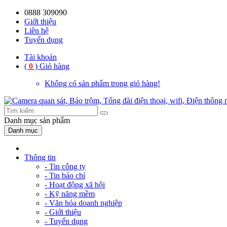
0888 309090
Giới thiệu
Liên hệ
Tuyển dụng
Tài khoản
(
0
)
Giỏ hàng
Không có sản phẩm trong giỏ hàng!
Danh mục
sản phẩm
Danh mục
Thông tin
- Tin công ty
- Tin báo chí
- Hoạt động xã hội
- Kỹ năng mềm
- Văn hóa doanh nghiệp
- Giới thiệu
- Tuyển dụng