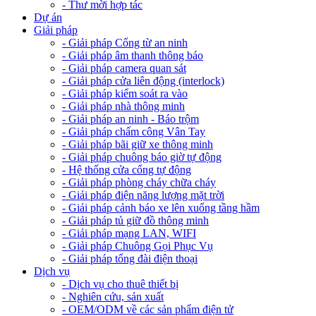
- Thư mời hợp tác
Dự án
Giải pháp
- Giải pháp Cổng từ an ninh
- Giải pháp âm thanh thông báo
- Giải pháp camera quan sát
- Giải pháp cửa liên động (interlock)
- Giải pháp kiểm soát ra vào
- Giải pháp nhà thông minh
- Giải pháp an ninh - Báo trộm
- Giải pháp chấm công Vân Tay
- Giải pháp bãi giữ xe thông minh
- Giải pháp chuông báo giờ tự động
- Hệ thống cửa cổng tự động
- Giải pháp phòng cháy chữa cháy
- Giải pháp điện năng lượng mặt trời
- Giải pháp cảnh báo xe lên xuống tầng hầm
- Giải pháp tủ giữ đồ thông minh
- Giải pháp mạng LAN, WIFI
- Giải pháp Chuông Gọi Phục Vụ
- Giải pháp tổng đài điện thoại
Dịch vụ
- Dịch vụ cho thuê thiết bị
- Nghiên cứu, sản xuất
- OEM/ODM về các sản phẩm điện tử