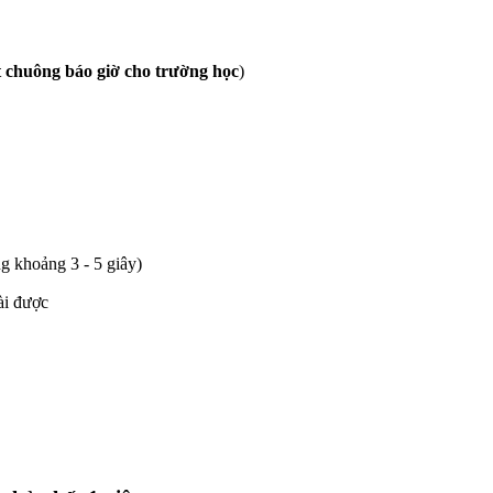
t chuông báo giờ cho trường học
)
g khoảng 3 - 5 giây)
ài được