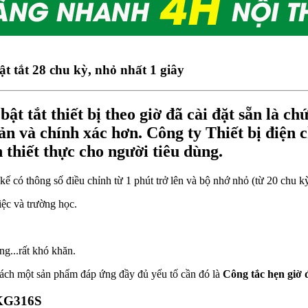
t tắt 28 chu kỳ, nhỏ nhất 1 giây
t tắt thiết bị theo giờ đã cài đặt sẵn là c
ản và chính xác hơn. Công ty Thiết bị điện c
 thiết thực cho người tiêu dùng.
kế có thông số điều chỉnh từ 1 phút trở lên và bộ nhớ nhỏ (từ 20 chu k
iệc và trường học.
ng...rất khó khăn.
ách một sản phẩm đáp ứng đầy đủ yếu tố cần đó là
Công tắc hẹn gi
 KG316S