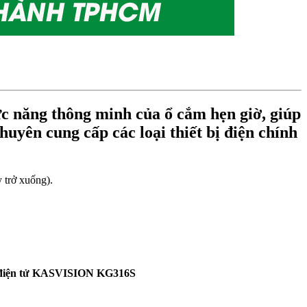
hức năng thông minh của ổ cắm hẹn giờ, giúp
huyên cung cấp các loại thiết bị điện chính
ỳ trở xuống).
ờ điện tử KASVISION KG316S