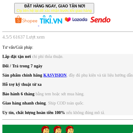
ĐẶT HÀNG NGAY, GIAO TẬN NƠI
Cty liên hệ lại để xác nhận trước khi giao hàng
4.5
/
5
61637
Lượt xem
Tư vấn/Giải pháp:
Lắp đặt tận nơi
chi phí thỏa thuận.
Đổi / Trả trong 7 ngày
Sản phẩm chính hãng
KASVISION
, đầy đủ phụ kiện và tài liệu hướng dẫn
Hỗ trợ kỹ thuật từ xa
Bảo hành 6 tháng
bằng tem hoặc sdt mua hàng.
Giao hàng nhanh chóng
, Ship COD toàn quốc.
Uy tín, chất lượng
hoàn tiền 100%
nếu không đúng mô tả.