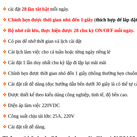
❖
cài đặt
28 lần tắt bật
mỗi ngày.
❖
Chỉnh hẹn được thời gian nhỏ đến 1 giây
(
thích hợp để lắp đặ
❖
Bộ nhớ rất lớn, thực hiện được 28 chu kỳ ON/OFF mỗi ngày.
❖
Có pin để nhớ thời gian và lịch cài đặt
❖
Cài lịch làm việc cho cả tuần hoặc từng ngày riêng lẻ
❖
Cài đặt 1 lần duy nhất chu kỳ lập đi lập lại mãi mãi
❖
Chỉnh hẹn được thời gian nhỏ đến 1 giây (thông thường hẹn chuôn
❖
Cài đặt rất dễ dàng (đọc hướng dẫn bên dưới 30 giây là có thể tự c
❖
Được thiết kế theo kiểu dáng công nghiệp, tinh tế, độ bền cao.
❖
Điện áp làm việc 220VDC
❖
Công suất chịu tải lớn: 25A, 220V
❖
Cài đặt rất dễ dàng.