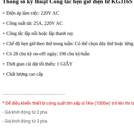
Thông số kỹ thuật Công tắc hẹn giờ điện tử KG316S 
+ Điện áp làm việc: 220V AC
+ Công suất tải: 25A, 220V AC
+ Công tắc lắp nổi hoặc lắp thanh ray
+ Chế độ hẹn giờ theo thứ trong tuần: Có thể chọn dãy thứ hoặc từng 
+ Có 28 chu kỳ on-off/ ngày; 196 chu kỳ/tuần
+ Thời gian cài đặt tối thiểu: 1 GIÂY
+ Chất lượng cao cấp
------------------------------------------
* Để điều khiển thiết bị công suất lớn xấp sỉ 1Kw (1000w) trở lên thì 
- Giá khởi động từ 2 pha
- Giá khởi động từ 3 pha