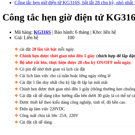
Công tắc hẹn giờ điện tử KG316S, bật tắt 28 chu kỳ, nhỏ nhất 
Công tắc hẹn giờ điện tử KG316S
Mã hàng:
KG316S
| Bảo hành: 6 tháng | Kho: liên hệ
Giá:
Liên hệ
450.000
VND
100
❖
cài đặt
28 lần tắt bật
mỗi ngày.
❖
Chỉnh hẹn được thời gian nhỏ đến 1 giây
(
thích hợp để lắp đặ
❖
Bộ nhớ rất lớn, thực hiện được 28 chu kỳ ON/OFF mỗi ngày.
❖
Có pin để nhớ thời gian và lịch cài đặt
❖
Cài lịch làm việc cho cả tuần hoặc từng ngày riêng lẻ
❖
Cài đặt 1 lần duy nhất chu kỳ lập đi lập lại mãi mãi
❖
Chỉnh hẹn được thời gian nhỏ đến 1 giây (thông thường hẹn chuông
❖
Cài đặt rất dễ dàng (đọc hướng dẫn bên dưới 30 giây là có thể tự c
❖
Được thiết kế theo kiểu dáng công nghiệp, tinh tế, độ bền cao.
❖
Điện áp làm việc 220VDC
❖
Công suất chịu tải lớn: 25A, 220V
❖
Cài đặt rất dễ dàng.