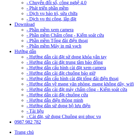
- Chuyển đổi số, công nghệ 4.0
- Phát triển phần mềm
- Dịch vụ bảo trì, sửa chữa
- Dịch vụ thi công, lắp đặt
Download
- Phần mềm xem camera
- Phần mềm Chấm công - Kiểm soát cửa
- Phần mềm Tổng đài điện thoại
- Phần mềm Máy in mã vạch
Hướng dẫn
- Hướng dẫn cài đặt sử dụng khóa vân tay
- Hướng dẫn cài đặt trung tâm báo động
- Hướng dẫn cấu hình cài đặt xem camera
- Hướng dẫn cài đặt chuông báo giờ
- Hướng dẫn cấu hình cài đặt tổng đài điện thoại
- Hướng dẫn về mạng văn phòng, mạng không dây, wifi
- Hướng dẫn cài đặt máy chấm công - Kiểm soát cửa
- Hướng dẫn cài đặt chuông cửa
- Hướng dẫn điện thông minh
- Hướng dẫn sử dụng bộ lưu điện
- Tài liệu
- Cài đặt, sử dụng Chuông gọi phục vụ
0987 982 782
Trang chủ