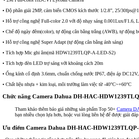
• Độ phân giải 2MP, cảm biến CMOS kích thước 1/2.8”, 25/30fps@
• Hỗ trợ công nghệ Full-color 2.0 với độ nhạy sáng 0.001Lux/F1.6, 
• Chế độ ngày đêm(color), tự động cân bằng trắng (AWB), tự động
• Hỗ trợ công nghệ Super Adapt (tự động cân bằng ánh sáng)
• Tích hợp Mic ghi âm(mã HDW1239TLQP-A-LED-S2)
• Tích hợp đèn LED trợ sáng với khoảng cách 20m
• Ống kính cố định 3.6mm, chuẩn chống nước IP67, điện áp DC12V,
• Chất liệu nhựa + kim loại, môi trường làm việc từ -40°C~+60°C
Chức năng Camera Dahua DH-HAC-HDW1239TLQP-A-L
Tham khảo thêm báo giá những sản phẩm Top 50+
Camera 
bạn nhiều chọn lựa hơn, hoặc vui lòng liên hệ để được giải đáp
Ưu điểm Camera Dahua DH-HAC-HDW1239TLQP-A-LED