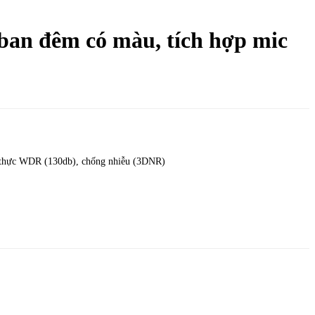
n đêm có màu, tích hợp mic
g thực WDR (130db), chống nhiễu (3DNR)