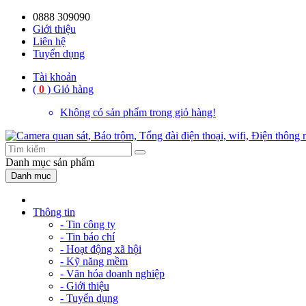
0888 309090
Giới thiệu
Liên hệ
Tuyển dụng
Tài khoản
(
0
)
Giỏ hàng
Không có sản phẩm trong giỏ hàng!
Danh mục
sản phẩm
Danh mục
Thông tin
- Tin công ty
- Tin báo chí
- Hoạt động xã hội
- Kỹ năng mềm
- Văn hóa doanh nghiệp
- Giới thiệu
- Tuyển dụng