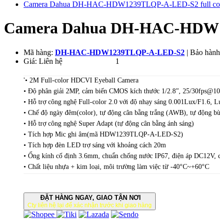
Camera Dahua DH-HAC-HDW1239TLQP-A-LED-S2 full color 
Camera Dahua DH-HAC-HDW1239
Mã hàng:
DH-HAC-HDW1239TLQP-A-LED-S2
| Bảo hành:
Giá:
Liên hệ
1.385.000
VND
1
'• 2M Full-color HDCVI Eyeball Camera
• Độ phân giải 2MP, cảm biến CMOS kích thước 1/2.8”, 25/30fps@1
• Hỗ trợ công nghệ Full-color 2.0 với độ nhạy sáng 0.001Lux/F1.6, L
• Chế độ ngày đêm(color), tự động cân bằng trắng (AWB), tự động 
• Hỗ trợ công nghệ Super Adapt (tự động cân bằng ánh sáng)
• Tích hợp Mic ghi âm(mã HDW1239TLQP-A-LED-S2)
• Tích hợp đèn LED trợ sáng với khoảng cách 20m
• Ống kính cố định 3.6mm, chuẩn chống nước IP67, điện áp DC12V, 
• Chất liệu nhựa + kim loại, môi trường làm việc từ -40°C~+60°C
ĐẶT HÀNG NGAY, GIAO TẬN NƠI
Cty liên hệ lại để xác nhận trước khi giao hàng