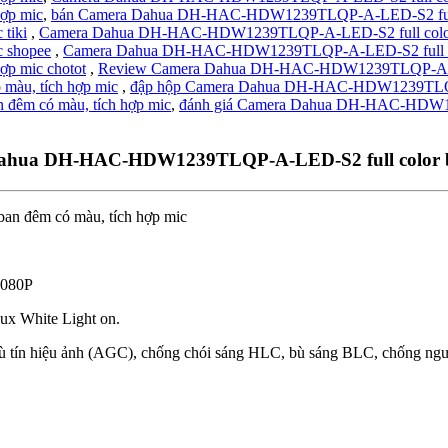
ợp mic
,
bán Camera Dahua DH-HAC-HDW1239TLQP-A-LED-S2 full co
tiki
,
Camera Dahua DH-HAC-HDW1239TLQP-A-LED-S2 full color ba
 shopee
,
Camera Dahua DH-HAC-HDW1239TLQP-A-LED-S2 full colo
p mic chotot
,
Review Camera Dahua DH-HAC-HDW1239TLQP-A-LED-
àu, tích hợp mic
,
đập hộp Camera Dahua DH-HAC-HDW1239TLQP-A-
êm có màu, tích hợp mic
,
đánh giá Camera Dahua DH-HAC-HDW123
hua DH-HAC-HDW1239TLQP-A-LED-S2 full color ba
1080P
Lux White Light on.
 bù tín hiệu ảnh (AGC), chống chói sáng HLC, bù sáng BLC, chống 