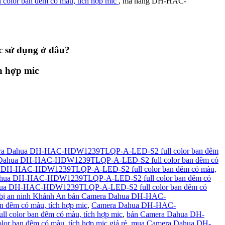
or ban đêm có màu, tích hợp mic
, mã hàng DH-HAC-
 sử dụng ở đâu?
 hợp mic
era Dahua DH-HAC-HDW1239TLQP-A-LED-S2 full color ban đêm
a Dahua DH-HAC-HDW1239TLQP-A-LED-S2 full color ban đêm có
 DH-HAC-HDW1239TLQP-A-LED-S2 full color ban đêm có màu,
hua DH-HAC-HDW1239TLQP-A-LED-S2 full color ban đêm có
ua DH-HAC-HDW1239TLQP-A-LED-S2 full color ban đêm có
 bị an ninh Khánh An bán Camera Dahua DH-HAC-
êm có màu, tích hợp mic
,
Camera Dahua DH-HAC-
lor ban đêm có màu, tích hợp mic
,
bán Camera Dahua DH-
an đêm có màu, tích hợp mic giá rẻ
,
mua Camera Dahua DH-