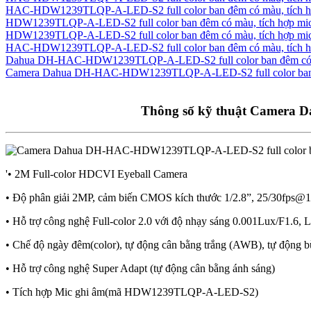
HAC-HDW1239TLQP-A-LED-S2 full color ban đêm có màu, tích h
HDW1239TLQP-A-LED-S2 full color ban đêm có màu, tích hợp mic 
HDW1239TLQP-A-LED-S2 full color ban đêm có màu, tích hợp mic
HAC-HDW1239TLQP-A-LED-S2 full color ban đêm có màu, tích hợ
Dahua DH-HAC-HDW1239TLQP-A-LED-S2 full color ban đêm có m
Camera Dahua DH-HAC-HDW1239TLQP-A-LED-S2 full color ban đ
Thông số kỹ thuật
Camera Da
'• 2M Full-color HDCVI Eyeball Camera
• Độ phân giải 2MP, cảm biến CMOS kích thước 1/2.8”, 25/30fps@
• Hỗ trợ công nghệ Full-color 2.0 với độ nhạy sáng 0.001Lux/F1.6, 
• Chế độ ngày đêm(color), tự động cân bằng trắng (AWB), tự động
• Hỗ trợ công nghệ Super Adapt (tự động cân bằng ánh sáng)
• Tích hợp Mic ghi âm(mã HDW1239TLQP-A-LED-S2)