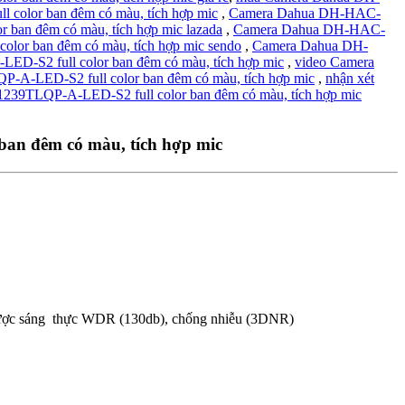
lor ban đêm có màu, tích hợp mic
,
Camera Dahua DH-HAC-
n đêm có màu, tích hợp mic lazada
,
Camera Dahua DH-HAC-
r ban đêm có màu, tích hợp mic sendo
,
Camera Dahua DH-
S2 full color ban đêm có màu, tích hợp mic
,
video Camera
LED-S2 full color ban đêm có màu, tích hợp mic
,
nhận xét
9TLQP-A-LED-S2 full color ban đêm có màu, tích hợp mic
n đêm có màu, tích hợp mic
ngược sáng thực WDR (130db), chống nhiễu (3DNR)