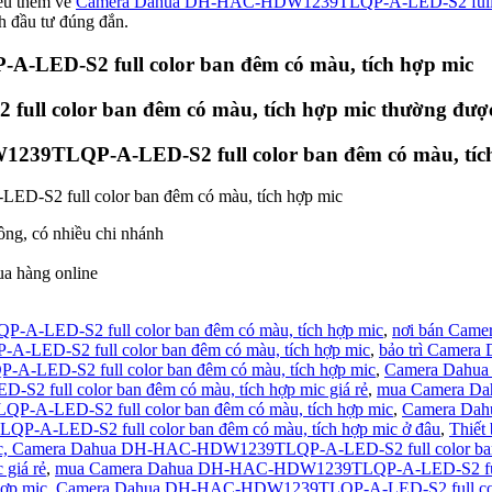
iểu thêm về
Camera Dahua DH-HAC-HDW1239TLQP-A-LED-S2 full col
đầu tư đúng đắn.
ED-S2 full color ban đêm có màu, tích hợp mic
 color ban đêm có màu, tích hợp mic thường được
39TLQP-A-LED-S2 full color ban đêm có màu, tích
S2 full color ban đêm có màu, tích hợp mic
ông, có nhiều chi nhánh
ua hàng online
LED-S2 full color ban đêm có màu, tích hợp mic
,
nơi bán Cam
ED-S2 full color ban đêm có màu, tích hợp mic
,
bảo trì Camer
LED-S2 full color ban đêm có màu, tích hợp mic
,
Camera Dahua
ull color ban đêm có màu, tích hợp mic giá rẻ
,
mua Camera Da
A-LED-S2 full color ban đêm có màu, tích hợp mic
,
Camera Dah
-LED-S2 full color ban đêm có màu, tích hợp mic ở đâu
,
Thiết
c,
Camera Dahua DH-HAC-HDW1239TLQP-A-LED-S2 full color ban đ
giá rẻ
,
mua Camera Dahua DH-HAC-HDW1239TLQP-A-LED-S2 full co
ợp mic
,
Camera Dahua DH-HAC-HDW1239TLQP-A-LED-S2 full color b