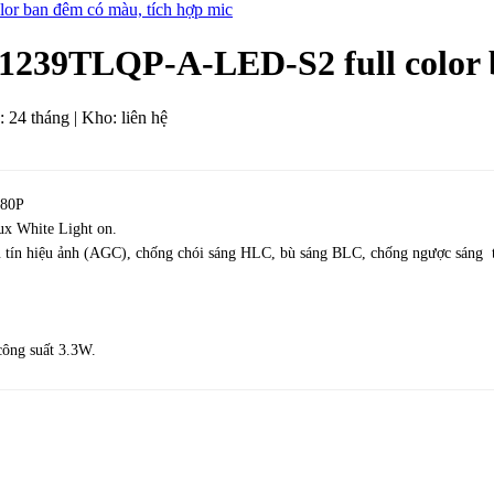
ban đêm có màu, tích hợp mic
TLQP-A-LED-S2 full color ba
 24 tháng | Kho: liên hệ
080P
ux White Light on.
bù tín hiệu ảnh (AGC), chống chói sáng HLC, bù sáng BLC, chống ngược sán
công suất 3.3W.