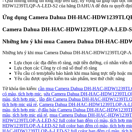
- Qua những thông tin tổng hợp trên đây, hy vọng đã giúp bạn đọc h
HDW1239TLQP-A-LED-S2 của hãng DAHUA để đưa ra quyết định 
Ứng dụng Camera Dahua DH-HAC-HDW1239TLQP-A-L
Camera Dahua DH-HAC-HDW1239TLQP-A-LED-S2 full
Những lưu ý khi mua Camera Dahua DH-HAC-HDW12
Những lưu ý khi mua Camera Dahua DH-HAC-HDW1239TLQP-A-LED-
Lựa chọn các địa điểm rõ ràng, mặt tiền đường, có nhân viên đ
Lựa chọn các Công ty có mã số thuế rõ ràng
Yêu cầu có tem/phiếu bảo hành khi mua hàng trực tiếp hoặc m
Yêu cầu được quyền kiểm tra sản phẩm, test thử chức năng
Từ khóa tìm kiếm:
cần mua Camera Dahua DH-HAC-HDW1239TLQP-A-
có màu, tích hợp mic
,
sửa Camera Dahua DH-HAC-HDW1239TLQP-A-L
màu, tích hợp mic
,
lắp đặt Camera Dahua DH-HAC-HDW1239TLQP-A-
tích hợp mic giá rẻ
,
Camera Dahua DH-HAC-HDW1239TLQP-A-LED-S2 f
màu, tích hợp mic,
ở đâu bán Camera Dahua DH-HAC-HDW1239TLQP-
màu, tích hợp mic giá rẻ
,
mua Camera Dahua DH-HAC-HDW1239TLQP-A
HDW1239TLQP-A-LED-S2 full color ban đêm có màu, tích hợp mi
HDW1239TLQP-A-LED-S2 full color ban đêm có màu, tích hợp mic 
HAC-HDW1239TLQP-A-LED-S2 full color ban đêm có màu, tích h