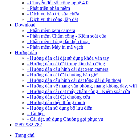
- Chuyển đổi số, công nghệ 4.0
- Phát triển phần mềm
- Dịch vụ bảo trì, sửa chữa
- Dịch vụ thi công, lắp đặt
Download
- Phần mềm xem camera
- Phần mềm Chấm công - Kiểm soát cửa
- Phần mềm Tổng đài điện thoại
- Phần mềm Máy in mã vạch
Hướng dẫn
- Hướng dẫn cài đặt sử dụng khóa vân tay
- Hướng dẫn cài đặt trung tâm báo động
- Hướng dẫn cấu hình cài đặt xem camera
- Hướng dẫn cài đặt chuông báo giờ
- Hướng dẫn cấu hình cài đặt tổng đài điện thoại
- Hướng dẫn về mạng văn phòng, mạng không dây, wifi
- Hướng dẫn cài đặt máy chấm công - Kiểm soát cửa
- Hướng dẫn cài đặt chuông cửa
- Hướng dẫn điện thông minh
- Hướng dẫn sử dụng bộ lưu điện
- Tài liệu
- Cài đặt, sử dụng Chuông gọi phục vụ
0987 982 782
Trang chủ