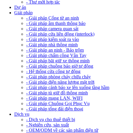
- Thư mời hợp tác
Dự án
Giải pháp
- Giải pháp Cổng từ an ninh
- Giải pháp âm thanh thông báo
- Giải pháp camera quan sát
- Giải pháp cửa liên động (interlock)
- Giải pháp kiểm soát ra vào
- Giải pháp nhà thông minh
- Giải pháp an ninh - Báo trộm
- Giải pháp chấm công Vân Tay
- Giải pháp bãi giữ xe thông minh
- Giải pháp chuông báo giờ tự động
- Hệ thống cửa cổng tự động
- Giải pháp phòng cháy chữa cháy
- Giải pháp điện năng lượng mặt trời
- Giải pháp cảnh báo xe lên xuống tầng hầm
- Giải pháp tủ giữ đồ thông minh
- Giải pháp mạng LAN, WIFI
- Giải pháp Chuông Gọi Phục Vụ
- Giải pháp tổng đài điện thoại
Dịch vụ
- Dịch vụ cho thuê thiết bị
- Nghiên cứu, sản xuất
- OEM/ODM về các sản phẩm điện tử