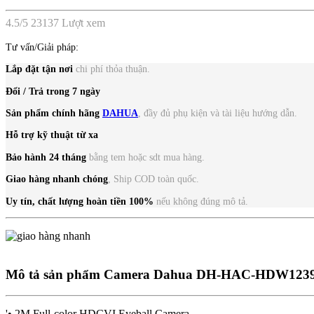
4.5
/
5
23137
Lượt xem
Tư vấn/Giải pháp:
Lắp đặt tận nơi
chi phí thỏa thuận.
Đổi / Trả trong 7 ngày
Sản phẩm chính hãng
DAHUA
, đầy đủ phụ kiện và tài liệu hướng dẫn.
Hỗ trợ kỹ thuật từ xa
Bảo hành 24 tháng
bằng tem hoặc sdt mua hàng.
Giao hàng nhanh chóng
, Ship COD toàn quốc.
Uy tín, chất lượng
hoàn tiền 100%
nếu không đúng mô tả.
Mô tả sản phẩm
Camera Dahua DH-HAC-HDW1239TLQ
'• 2M Full-color HDCVI Eyeball Camera