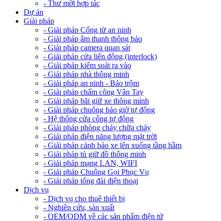
- Thư mời hợp tác
Dự án
Giải pháp
- Giải pháp Cổng từ an ninh
- Giải pháp âm thanh thông báo
- Giải pháp camera quan sát
- Giải pháp cửa liên động (interlock)
- Giải pháp kiểm soát ra vào
- Giải pháp nhà thông minh
- Giải pháp an ninh - Báo trộm
- Giải pháp chấm công Vân Tay
- Giải pháp bãi giữ xe thông minh
- Giải pháp chuông báo giờ tự động
- Hệ thống cửa cổng tự động
- Giải pháp phòng cháy chữa cháy
- Giải pháp điện năng lượng mặt trời
- Giải pháp cảnh báo xe lên xuống tầng hầm
- Giải pháp tủ giữ đồ thông minh
- Giải pháp mạng LAN, WIFI
- Giải pháp Chuông Gọi Phục Vụ
- Giải pháp tổng đài điện thoại
Dịch vụ
- Dịch vụ cho thuê thiết bị
- Nghiên cứu, sản xuất
- OEM/ODM về các sản phẩm điện tử