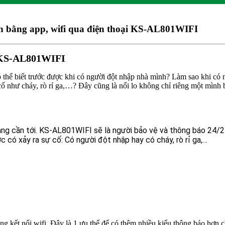
h bằng app, wifi qua điện thoại KS-AL801WIFI
 KS-AL801WIFI
ó thể biết trước được khi có người đột nhập nhà mình? Làm sao khi có
ố như cháy, rò rỉ ga,…? Đây cũng là nổi lo không chỉ riêng một mình 
đang cần tới. KS-AL801WIFI sẽ là người bảo vệ và thông báo 24/2
 có xảy ra sự cố: Có người đột nhập hay có cháy, rò rỉ ga,…
g kết nối wifi. Đây là 1 ưu thế để có thêm nhiều kiểu thông báo hơn 