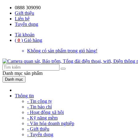
0888 309090
Giới thiệu
Liên hệ
Tuyển dụng
Tài khoản
(
0
)
Giỏ hàng
Không có sản phẩm trong giỏ hàng!
Danh mục
sản phẩm
Danh mục
Thông tin
- Tin công ty
- Tin báo chí
- Hoạt động xã hội
- Kỹ năng mềm
- Văn hóa doanh nghiệp
- Giới thiệu
- Tuyển dụng