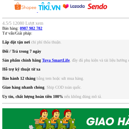
4.5
/
5
12080
Lượt xem
Bán hàng:
0987 982 782
Tư vấn/Giải pháp:
Lắp đặt tận nơi
chi phí thỏa thuận.
Đổi / Trả trong 7 ngày
Sản phẩm chính hãng
Tuya SmartLife
, đầy đủ phụ kiện và tài liệu hướng 
Hỗ trợ kỹ thuật từ xa
Bảo hành 12 tháng
bằng tem hoặc sdt mua hàng.
Giao hàng nhanh chóng
, Ship COD toàn quốc.
Uy tín, chất lượng
hoàn tiền 100%
nếu không đúng mô tả.