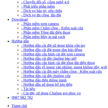
- Chuyển đổi số, công nghệ 4.0
- Phát triển phần mềm
- Dịch vụ bảo trì, sửa chữa
- Dịch vụ thi công, lắp đặt
Download
- Phần mềm xem camera
- Phần mềm Chấm công - Kiểm soát cửa
- Phần mềm Tổng đài điện thoại
- Phần mềm Máy in mã vạch
Hướng dẫn
- Hướng dẫn cài đặt sử dụng khóa vân tay
- Hướng dẫn cài đặt trung tâm báo động
- Hướng dẫn cấu hình cài đặt xem camera
- Hướng dẫn cài đặt chuông báo giờ
- Hướng dẫn cấu hình cài đặt tổng đài điện thoại
- Hướng dẫn về mạng văn phòng, mạng không dây, wifi
- Hướng dẫn cài đặt máy chấm công - Kiểm soát cửa
- Hướng dẫn cài đặt chuông cửa
- Hướng dẫn điện thông minh
- Hướng dẫn sử dụng bộ lưu điện
- Tài liệu
- Cài đặt, sử dụng Chuông gọi phục vụ
0987 982 782
Trang chủ