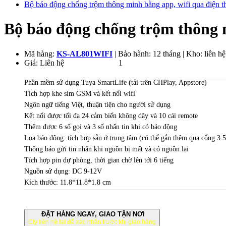
Bộ báo động chống trộm thông minh bằng app, wifi qua điện
Bộ báo động chống trộm thông 
Mã hàng:
KS-AL801WIFI
| Bảo hành: 12 tháng | Kho: liên hệ
Giá:
Liên hệ
2.070.000
VND
1
Phần mềm sử dụng Tuya SmartLife (tải trên CHPlay, Appstore)
Tích hợp khe sim GSM và kết nối wifi
Ngôn ngữ tiếng Việt, thuận tiện cho người sử dụng
Kết nối được tối đa 24 cảm biến không dây và 10 cái remote
Thêm được 6 số gọi và 3 số nhấn tin khi có báo động
Loa báo động: tích hợp sẵn ở trung tâm (có thể gắn thêm qua cổng 3
Thông báo gửi tin nhấn khi nguồn bị mất và có nguồn lại
Tích hợp pin dự phòng, thời gian chờ lên tới 6 tiếng
Nguồn sử dụng: DC 9-12V
Kích thước: 11.8*11.8*1.8 cm
ĐẶT HÀNG NGAY, GIAO TẬN NƠI
Cty liên hệ lại để xác nhận trước khi giao hàng