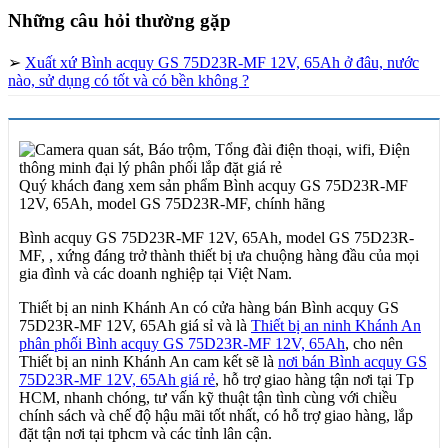
Những câu hỏi thường gặp
➢
Xuất xứ Bình acquy GS 75D23R-MF 12V, 65Ah ở đâu, nước
nào, sử dụng có tốt và có bền không ?
Quý khách đang xem sản phẩm Bình acquy GS 75D23R-MF
12V, 65Ah, model GS 75D23R-MF, chính hãng
Bình acquy GS 75D23R-MF 12V, 65Ah, model GS 75D23R-
MF, , xứng đáng trở thành thiết bị ưa chuộng hàng đầu của mọi
gia đình và các doanh nghiệp tại Việt Nam.
Thiết bị an ninh Khánh An có cửa hàng bán Bình acquy GS
75D23R-MF 12V, 65Ah giá sỉ và là
Thiết bị an ninh Khánh An
phân phối Bình acquy GS 75D23R-MF 12V, 65Ah
, cho nên
Thiết bị an ninh Khánh An cam kết sẽ là
nơi bán Bình acquy GS
75D23R-MF 12V, 65Ah giá rẻ
, hỗ trợ giao hàng tận nơi tại Tp
HCM, nhanh chóng, tư vấn kỹ thuật tận tình cùng với chiều
chính sách và chế độ hậu mãi tốt nhất, có hỗ trợ giao hàng, lắp
đặt tận nơi tại tphcm và các tỉnh lân cận.