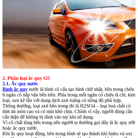
2. Phân loại ắc quy GS
2.1. Ắc quy nước
Bình ắc quy
nước là bình có cấu tạo hình chữ nhật, bên trong chứa
6 ngăn có nắp vặn bên trên. Phía trong mỗi ngăn có chứa lá chì, kim
loại, xen kẽ lẫn với dung dịch axit loãng có nồng độ phù hợp.
Thông thường, loại axit bên trong đó là H2SO4 – loại hoá chất có
tính ăn mòn cao và có mùi khó chịu. Chính vì vậy, người dùng cần
cẩn thận để không bị dính vào tay khi sử dụng.
Vì có chất lỏng bên trong nên người ta thường gọi đây là ắc quy ướt
hoặc ắc quy nước.
Khi ắc quy hoạt động, bên trong bình sẽ tạo thành khí hidro và oxi