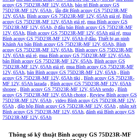
acquy GS 75D23R-MF 12V, 65Ah
,
bảo trì Bình acquy GS
75D23R-MF 12V, 65Ah
,
lắp đặt Bình acquy GS 75D23R-MF
12V, 65Ah
,
Bình acquy GS 75D23R-MF 12V, 65Ah giá rẻ
,
Bình
acquy GS 75D23R-MF 12V, 65Ah giá rẻ
,
mua Bình acquy GS
75D23R-MF 12V, 65Ah,
ở đâu bán Bình acquy GS 75D23R-MF
12V, 65Ah
,
Bình acquy GS 75D23R-MF 12V, 65Ah giá rẻ
,
mua
Bình acquy GS 75D23R-MF 12V, 65Ah ở đâu
,
Thiết bị an ninh
Khánh An bán Bình acquy GS 75D23R-MF 12V, 65Ah,
Bình
acquy GS 75D23R-MF 12V, 65Ah
,
Bình acquy GS 75D23R-MF
12V, 65Ah giá rẻ
,
mua Bình acquy GS 75D23R-MF 12V, 65Ah
,
bán Bình acquy GS 75D23R-MF 12V, 65Ah
,
Bình acquy GS
75D23R-MF 12V, 65Ah giá rẻ
,
mua Bình acquy GS 75D23R-MF
12V, 65Ah
,
bán Bình acquy GS 75D23R-MF 12V, 65Ah
,
Bình
acquy GS 75D23R-MF 12V, 65Ah tiki
,
Bình acquy GS 75D23R-
MF 12V, 65Ah lazada
,
Bình acquy GS 75D23R-MF 12V, 65Ah
shopee
,
Bình acquy GS 75D23R-MF 12V, 65Ah sendo
,
Bình
acquy GS 75D23R-MF 12V, 65Ah chotot
,
Review Bình acquy GS
75D23R-MF 12V, 65Ah
,
video Bình acquy GS 75D23R-MF 12V,
65Ah
,
đập hộp Bình acquy GS 75D23R-MF 12V, 65Ah
,
nhận xét
Bình acquy GS 75D23R-MF 12V, 65Ah
,
đánh giá Bình acquy GS
75D23R-MF 12V, 65Ah
Thông số kỹ thuật
Bình acquy GS 75D23R-MF