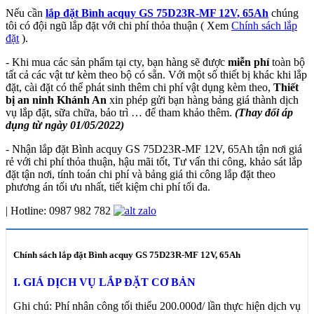
Nếu cần
lắp đặt Bình acquy GS 75D23R-MF 12V, 65Ah
chúng
tôi có đội ngũ lắp đặt với chi phí thỏa thuận ( Xem
Chính sách lắp
đặt
).
- Khi mua các sản phẩm tại cty, bạn hàng sẽ được
miễn phí
toàn bộ
tất cả các vật tư kèm theo bộ có sẵn. Với một số thiết bị khác khi lắp
đặt, cài đặt có thể phát sinh thêm chi phí vật dụng kèm theo,
Thiết
bị an ninh Khánh An
xin phép gửi bạn hàng bảng giá thành dịch
vụ lắp đặt, sữa chữa, bảo trì … để tham khảo thêm.
(Thay đổi áp
dụng từ ngày 01/05/2022)
- Nhận lắp đặt Bình acquy GS 75D23R-MF 12V, 65Ah tận nơi giá
rẻ với chi phí thỏa thuận, hậu mãi tốt, Tư vấn thi công, khảo sát lắp
đặt tận nơi, tính toán chi phí và bảng giá thi công lắp đặt theo
phương án tối ưu nhất, tiết kiệm chi phí tối đa.
|
Hotline:
0987 982 782
Chính sách lắp đặt Bình acquy GS 75D23R-MF 12V, 65Ah
I. GIÁ DỊCH VỤ LẮP ĐẶT CƠ BẢN
Ghi chú: Phí nhân công tối thiểu 200.000đ/ lần thực hiện dịch vụ