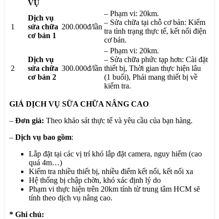
VỤ
– Phạm vi: 20km.
Dịch vụ
– Sửa chữa tại chỗ cơ bản: Kiểm
1
sửa chữa
200.000đ/lần
tra tình trạng thực tế, kết nối điện
cơ bản 1
cơ bản.
– Phạm vi: 20km.
Dịch vụ
– Sửa chữa phức tạp hơn: Cài đặt
2
sửa chữa
300.000đ/lần
thiết bị, Thời gian thực hiện lâu
cơ bản 2
(1 buổi), Phải mang thiết bị về
kiểm tra.
GIÁ DỊCH VỤ SỮA CHỮA NÂNG CAO
–
Đơn giá:
Theo khảo sát thực tế và yêu cầu của bạn hàng.
–
Dịch vụ bao gồm
:
Lắp đặt tại các vị trí khó lắp đặt camera, nguy hiểm (cao
quá 4m…)
Kiểm tra nhiều thiết bị, nhiều điểm kết nối, kết nối xa
Hệ thống bị chập chờn, khó xác định lý do
Phạm vi thực hiện trên 20km tính từ trung tâm HCM sẽ
tính theo dịch vụ nâng cao.
* Ghi chú: