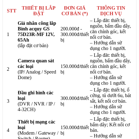
THIẾT BỊ LẮP
ĐƠN GIÁ
THÔNG TIN
STT
ĐẶT
CƠ BẢN (*)
DỊCH VỤ
– Lắp đăt: thiết bị,
Giá nhân công lắp
nguồn, bấm đầu dây,
Bình acquy GS
200.000đ -
căn chỉnh góc, kết
1
75D23R-MF 12V,
300.000đ/thiết
nối cơ bản.
65Ah
bị
– Hướng dẫn sử
(lắp đặt cơ bản)
dụng cho 1 người.
– Lắp đăt: thiết bị,
Camera quan sát
nguồn, bấm đầu dây,
các loại
150.000đ/thiết
căn chỉnh góc, kết
2
(IP/ Analog / Speed
bị
nối cơ bản.
Dome)
– Hướng dẫn sử
dụng cho 1 người.
– Lắp đặt: thiết bị, ổ
Đầu ghi hình các
cứng, tủ dưới 6u, bát
loại
300.000đ/thiết
3
sắt, kết nối cơ bản.
(DVR / NVR / IP /
bị
– Hướng dẫn sử
4-32CH)
dụng cho 1 người.
– Lắp đặt: thiết bị,
Thiết bị mạng các
bấm dây; Kết nối cơ
loại
150.000đ/thiết
4
bản.
(Modem / Gateway /
bị
– Hướng dẫn sử
Switch / Router)