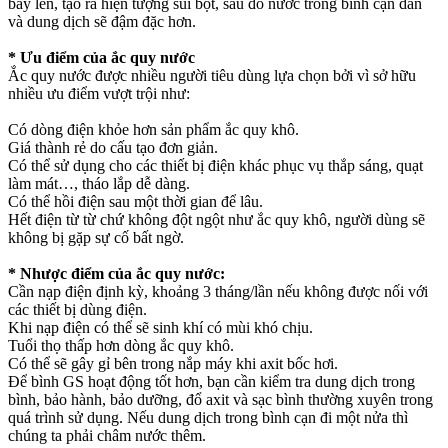
bay lên, tạo ra hiện tượng sủi bọt, sau đó nước trong bình cạn dần
và dung dịch sẽ đậm đặc hơn.
* Ưu điểm của ắc quy nước
Ắc quy nước được nhiều người tiêu dùng lựa chọn bởi vì sở hữu
nhiều ưu điểm vượt trội như:
Có dòng điện khỏe hơn sản phẩm ắc quy khô.
Giá thành rẻ do cấu tạo đơn giản.
Có thể sử dụng cho các thiết bị điện khác phục vụ thắp sáng, quạt
làm mát…, tháo lắp dễ dàng.
Có thể hồi điện sau một thời gian để lâu.
Hết điện từ từ chứ không đột ngột như ắc quy khô, người dùng sẽ
không bị gặp sự cố bất ngờ.
* Nhược điểm của ắc quy nước:
Cần nạp điện định kỳ, khoảng 3 tháng/lần nếu không được nối với
các thiết bị dùng điện.
Khi nạp điện có thể sẽ sinh khí có mùi khó chịu.
Tuổi thọ thấp hơn dòng ắc quy khô.
Có thể sẽ gây gỉ bên trong nắp máy khi axit bốc hơi.
Để bình GS hoạt động tốt hơn, bạn cần kiểm tra dung dịch trong
bình, bảo hành, bảo dưỡng, đổ axit và sạc bình thường xuyên trong
quá trình sử dụng. Nếu dung dịch trong bình cạn đi một nửa thì
chúng ta phải châm nước thêm.