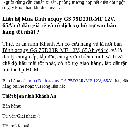
Người dùng cần chuẩn bị sẵn, phòng trường hợp hết điện đột ngột
sẽ gây khó khăn khi di chuyển.
Liên hệ Mua Bình acquy GS 75D23R-MF 12V,
65Ah
ở đâu giá rẻ và có dịch vụ hỗ trợ sau bán
hàng tốt nhất ?
Thiết bị an ninh Khánh An có cửa hàng và là
nơi bán
Bình acquy GS 75D23R-MF 12V, 65Ah giá rẻ
, và là
đại lý cung cấp, lắp đặt, cùng với chiều chính sách và
chế độ hậu mãi tốt nhất, có hỗ trợ giao hàng, lắp đặt tận
nơi tại Tp HCM.
Bạn hàng
cần mua Bình acquy GS 75D23R-MF 12V, 65Ah
hãy đặt
hàng online hoặc vui lòng liên hệ:
Thiết bị an ninh Khánh An
Bán hàng:
Tư vấn/Giải pháp:
()
Hỗ trợ kỹ thuật: