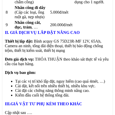
chấm công)
dụng cho 1 người.
Nhân công đi dây
8
(Cáp các loại, ống
5.000đ/mét
ruột gà, nẹp nhựa)
Nhân công cắt,
9
200.000đ/mét
đục, trám
, …
II. GIÁ DỊCH VỤ LẮP ĐẶT NÂNG CAO
Thiết bị lắp đặt:
Bình acquy GS 75D23R-MF 12V, 65Ah,
Camera an ninh, tổng đài điện thoại, thiết bị báo động chống
trộm, thiết bị kiểm soát, thiết bị mạng
Đơn giá dịch vụ:
THỎA THUẬN theo khảo sát thực tế và yêu
cầu của bạn hàng.
Dịch vụ bao gồm:
Tại các vị trí khó lắp đặt, nguy hiểm (cao quá 4mét, …)
Cài đặt, kết nối trên nhiều thiết bị, nhiều khu vực.
Cài đặt các chứng năng thông minh nâng cao.
Kiểm đầu cuối hệ thống tổng đài.
III.GIÁ VẬT TƯ PHỤ KÈM THEO KHÁC
Cập nhật sau ….