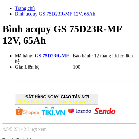
Trang chủ
Bình acquy GS 75D23R-MF 12V, 65Ah
Bình acquy GS 75D23R-MF
12V, 65Ah
Mã hàng:
GS 75D23R-MF
| Bảo hành: 12 tháng | Kho: liên
hệ
Giá:
Liên hệ
3.258.000
VND
100
ĐẶT HÀNG NGAY, GIAO TẬN NƠI
Cty liên hệ lại để xác nhận trước khi giao hàng
4.5
/
5
23142
Lượt xem