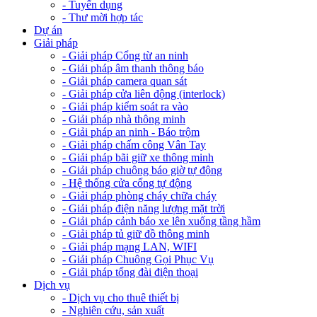
- Tuyển dụng
- Thư mời hợp tác
Dự án
Giải pháp
- Giải pháp Cổng từ an ninh
- Giải pháp âm thanh thông báo
- Giải pháp camera quan sát
- Giải pháp cửa liên động (interlock)
- Giải pháp kiểm soát ra vào
- Giải pháp nhà thông minh
- Giải pháp an ninh - Báo trộm
- Giải pháp chấm công Vân Tay
- Giải pháp bãi giữ xe thông minh
- Giải pháp chuông báo giờ tự động
- Hệ thống cửa cổng tự động
- Giải pháp phòng cháy chữa cháy
- Giải pháp điện năng lượng mặt trời
- Giải pháp cảnh báo xe lên xuống tầng hầm
- Giải pháp tủ giữ đồ thông minh
- Giải pháp mạng LAN, WIFI
- Giải pháp Chuông Gọi Phục Vụ
- Giải pháp tổng đài điện thoại
Dịch vụ
- Dịch vụ cho thuê thiết bị
- Nghiên cứu, sản xuất