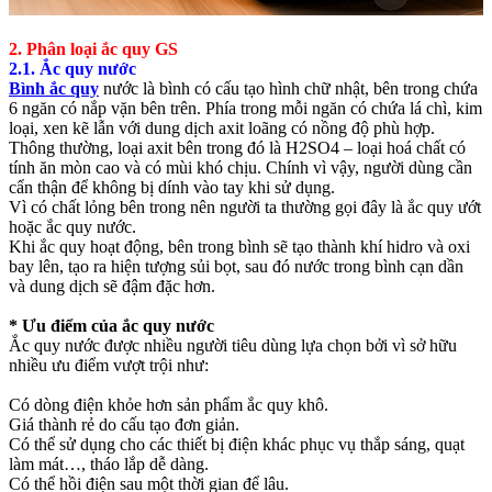
2. Phân loại ắc quy GS
2.1. Ắc quy nước
Bình ắc quy
nước là bình có cấu tạo hình chữ nhật, bên trong chứa
6 ngăn có nắp vặn bên trên. Phía trong mỗi ngăn có chứa lá chì, kim
loại, xen kẽ lẫn với dung dịch axit loãng có nồng độ phù hợp.
Thông thường, loại axit bên trong đó là H2SO4 – loại hoá chất có
tính ăn mòn cao và có mùi khó chịu. Chính vì vậy, người dùng cần
cẩn thận để không bị dính vào tay khi sử dụng.
Vì có chất lỏng bên trong nên người ta thường gọi đây là ắc quy ướt
hoặc ắc quy nước.
Khi ắc quy hoạt động, bên trong bình sẽ tạo thành khí hidro và oxi
bay lên, tạo ra hiện tượng sủi bọt, sau đó nước trong bình cạn dần
và dung dịch sẽ đậm đặc hơn.
* Ưu điểm của ắc quy nước
Ắc quy nước được nhiều người tiêu dùng lựa chọn bởi vì sở hữu
nhiều ưu điểm vượt trội như:
Có dòng điện khỏe hơn sản phẩm ắc quy khô.
Giá thành rẻ do cấu tạo đơn giản.
Có thể sử dụng cho các thiết bị điện khác phục vụ thắp sáng, quạt
làm mát…, tháo lắp dễ dàng.
Có thể hồi điện sau một thời gian để lâu.