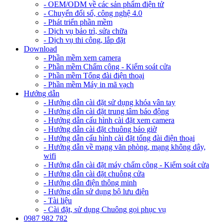
- OEM/ODM về các sản phẩm điện tử
- Chuyển đổi số, công nghệ 4.0
- Phát triển phần mềm
- Dịch vụ bảo trì, sửa chữa
- Dịch vụ thi công, lắp đặt
Download
- Phần mềm xem camera
- Phần mềm Chấm công - Kiểm soát cửa
- Phần mềm Tổng đài điện thoại
- Phần mềm Máy in mã vạch
Hướng dẫn
- Hướng dẫn cài đặt sử dụng khóa vân tay
- Hướng dẫn cài đặt trung tâm báo động
- Hướng dẫn cấu hình cài đặt xem camera
- Hướng dẫn cài đặt chuông báo giờ
- Hướng dẫn cấu hình cài đặt tổng đài điện thoại
- Hướng dẫn về mạng văn phòng, mạng không dây,
wifi
- Hướng dẫn cài đặt máy chấm công - Kiểm soát cửa
- Hướng dẫn cài đặt chuông cửa
- Hướng dẫn điện thông minh
- Hướng dẫn sử dụng bộ lưu điện
- Tài liệu
- Cài đặt, sử dụng Chuông gọi phục vụ
0987 982 782