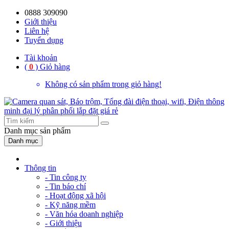
0888 309090
59%
20%
13%
18%
10%
28%
21%
Giới thiệu
Liên hệ
OFF
OFF
OFF
OFF
OFF
OFF
OFF
Tuyển dụng
Tài khoản
(
0
)
Giỏ hàng
Không có sản phẩm trong giỏ hàng!
Danh mục
sản phẩm
Danh mục
Thông tin
- Tin công ty
- Tin báo chí
- Hoạt động xã hội
- Kỹ năng mềm
- Văn hóa doanh nghiệp
- Giới thiệu