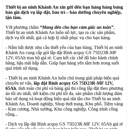
Thiết bị an ninh Khánh An xin gửi đến bạn hàng hàng bảng
báo giá dịch vụ lắp đặt, bảo trì – bảo dưỡng chuyên nghiệp,
tận tâm.
Với phương châm
“Mang đến cho bạn cảm giác an toàn”
,
Thiết bị an ninh Khánh An luôn nỗ lực, tạo ra các sản phẩm,
dịch vụ tốt nhất, giá cả hợp lý nhất phục vụ cho bạn hàng.
- Nắm bắt được nhu cầu thiết yếu của bạn hàng, Thiết bị an ninh
Khánh An cung cấp gói lắp đặt Bình acquy GS 75D23R-MF
12V, 65Ah trọn bộ giá rẻ. Cam kết các chế độ bảo hành chính
hãng, hậu mãi hấp dẫn. Giúp bạn hàng yên tâm hơn trong suốt
quá trình sử dụng.
- Thiết bị an ninh Khánh An luôn chú trọng giải pháp hiệu quả
chuyên tư vấn,
lắp đặt Bình acquy GS 75D23R-MF 12V,
65Ah
, tính toán chi phí và bảng giá thi công lắp đặt theo phương
án tối ưu nhất, tiết kiệm chi phí tối đa, sản phẩm chất lượng đảm
bảo sử dụng và hoạt động hiệu quả dài lâu cho Thiết bị an ninh
Khánh An, Doanh nghiệp, Shop thời trang, Khu phố, Tiệm vàng
- Kim cương, Nhà xưởng, Khu công nghiệp, Công trình công
cộng...
- Dịch vụ lắp đặt Bình acquy GS 75D23R-MF 12V, 65Ah giá rẻ