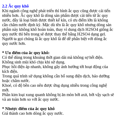
2.2 Ắc quy khô
Khi ngành công nghệ phát triển thì bình ắc quy cũng được cải tiến
nhiều hơn. Ắc quy khô là dòng sản phẩm được cải tiến từ ắc quy
nước, đây là loại bình được thiết kế kín, có ưu điểm lớn là không
cần châm nước định kỳ. Mặc dù tên là ắc quy khô nhưng dòng sản
phẩm này không khô hoàn toàn, thay vì dung dịch H2SO4 giống ắc
quy nước thì bên trong sẽ được thay thế bằng H2SO4 dạng gel.
Người ta gọi chúng là ắc quy khô là để dễ phân biệt với dòng ắc
quy nước hơn.
* Ưu điểm của ắc quy khô:
Có thể dùng trong khoảng thời gian dài mà không sợ hết điện.
Không sinh mùi khó chịu khi sử dụng.
Phục hồi điện áp nhanh, không gây ảnh hưởng tới hoạt động của
kích điện.
Trong quá trình sử dụng không cần bổ sung điện dịch, bảo dưỡng
hoặc châm nước.
Khoẻ, có độ bền cao nên được ứng dụng nhiều trong công nghệ
mới.
Phần kim loại xung quanh không bị ăn mòn bởi axit, bởi vậy sạch sẽ
và an toàn hơn so với ắc quy nước.
* Nhược điểm của ắc quy khô
Giá thành cao hơn dòng ắc quy nước.