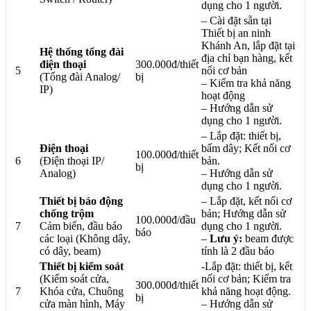
dụng cho 1 người.
– Cài đặt sẵn tại
Thiết bị an ninh
Khánh An, lắp đặt tại
Hệ thống tổng đài
địa chỉ bạn hàng, kết
điện thoại
300.000đ/thiết
5
nối cơ bản
(Tổng đài Analog/
bị
– Kiểm tra khả năng
IP)
hoạt động
– Hướng dẫn sử
dụng cho 1 người.
– Lắp đặt: thiết bị,
Điện thoại
bấm dây; Kết nối cơ
100.000đ/thiết
6
(Điện thoại IP/
bản.
bị
Analog)
– Hướng dẫn sử
dụng cho 1 người.
Thiết bị báo động
– Lắp đặt, kết nối cơ
chống trộm
bản; Hướng dẫn sử
100.000đ/đầu
7
Cảm biến, đầu báo
dụng cho 1 người.
báo
các loại (Không dây,
–
Lưu ý:
beam được
có dây, beam)
tính là 2 đầu báo
Thiết bị kiểm soát
-Lắp đặt: thiết bị, kết
(Kiểm soát cửa,
nối cơ bản; Kiểm tra
300.000đ/thiết
7
Khóa cửa, Chuông
khả năng hoạt động.
bị
cửa màn hình, Máy
– Hướng dẫn sử