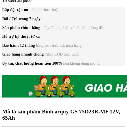
Tư vấn/Giải pháp:
Lắp đặt tận nơi
chi phí thỏa thuận.
Đổi / Trả trong 7 ngày
Sản phẩm chính hãng
, đầy đủ phụ kiện và tài liệu hướng dẫn.
Hỗ trợ kỹ thuật từ xa
Bảo hành 12 tháng
bằng tem hoặc sdt mua hàng.
Giao hàng nhanh chóng
, Ship COD toàn quốc.
Uy tín, chất lượng
hoàn tiền 100%
nếu không đúng mô tả.
Mô tả sản phẩm
Bình acquy GS 75D23R-MF 12V,
65Ah