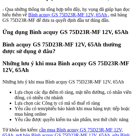
- Qua những thông tin tổng hợp trên đây, hy vọng đã giúp bạn đọc
hiểu thêm về
Bình acquy GS 75D23R-MF 12V, 65Ah
, mã hàng
GS 75D23R-MF để đưa ra quyết định đầu tư đúng đắn.
Ứng dụng Bình acquy GS 75D23R-MF 12V, 65Ah
Bình acquy GS 75D23R-MF 12V, 65Ah thường
được sử dụng ở đâu?
Những lưu ý khi mua Bình acquy GS 75D23R-MF
12V, 65Ah
Những lưu ý khi mua Bình acquy GS 75D23R-MF 12V, 65Ah
Lựa chọn các địa điểm rõ ràng, mặt tiền đường, có nhân viên
đông, có nhiều chi nhánh
Lựa chọn các Công ty có mã số thuế rõ ràng
Yêu cầu có tem/phiếu bảo hành khi mua hàng trực tiếp hoặc
mua hàng online
Yêu cầu được quyền kiểm tra sản phẩm, test thử chức năng
Từ khóa tìm kiếm:
cần mua Bình acquy GS 75D23R-MF 12V,
65Ah
,
nơi bán Bình acquy GS 75D23R-MF 12V, 65Ah
,
sửa Bình