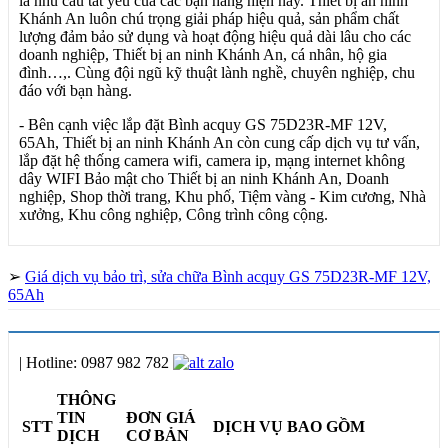
là nhu cầu tất yếu của các bạn hàng hiện nay. Thiết bị an ninh
Khánh An luôn chú trọng giải pháp hiệu quả, sản phẩm chất
lượng đảm bảo sử dụng và hoạt động hiệu quả dài lâu cho các
doanh nghiệp, Thiết bị an ninh Khánh An, cá nhân, hộ gia
đình…,. Cùng đội ngũ kỹ thuật lành nghề, chuyên nghiệp, chu
đáo với bạn hàng.
- Bên cạnh việc lắp đặt Bình acquy GS 75D23R-MF 12V,
65Ah, Thiết bị an ninh Khánh An còn cung cấp dịch vụ tư vấn,
lắp đặt hệ thống camera wifi, camera ip, mạng internet không
dây WIFI Bảo mật cho Thiết bị an ninh Khánh An, Doanh
nghiệp, Shop thời trang, Khu phố, Tiệm vàng - Kim cương, Nhà
xưởng, Khu công nghiệp, Công trình công cộng.
➢
Giá dịch vụ bảo trì, sửa chữa Bình acquy GS 75D23R-MF 12V,
65Ah
|
Hotline:
0987 982 782
THÔNG
TIN
ĐƠN GIÁ
STT
DỊCH VỤ BAO GỒM
DỊCH
CƠ BẢN