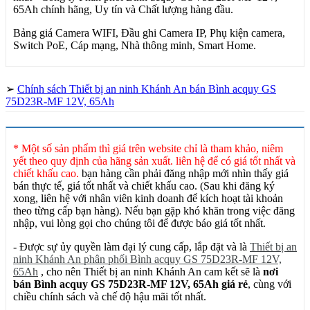
65Ah chính hãng, Uy tín và Chất lượng hàng đầu.
Bảng giá Camera WIFI, Đầu ghi Camera IP, Phụ kiện camera,
Switch PoE, Cáp mạng, Nhà thông minh, Smart Home.
➢
Chính sách Thiết bị an ninh Khánh An bán Bình acquy GS
75D23R-MF 12V, 65Ah
* Một số sản phẩm thì giá trên website chỉ là tham khảo, niêm
yết theo quy định của hãng sản xuất. liên hệ để có giá tốt nhất và
chiết khấu cao.
bạn hàng cần phải đăng nhập mới nhìn thấy giá
bán thực tế, giá tốt nhất và chiết khấu cao. (Sau khi đăng ký
xong, liên hệ với nhân viên kinh doanh để kích hoạt tài khoản
theo từng cấp bạn hàng). Nếu bạn gặp khó khăn trong việc đăng
nhập, vui lòng gọi cho chúng tôi để được báo giá tốt nhất.
- Được sự ủy quyền làm đại lý cung cấp, lắp đặt và là
Thiết bị an
ninh Khánh An phân phối Bình acquy GS 75D23R-MF 12V,
65Ah
, cho nên Thiết bị an ninh Khánh An cam kết sẽ là
nơi
bán Bình acquy GS 75D23R-MF 12V, 65Ah giá rẻ
, cùng với
chiều chính sách và chế độ hậu mãi tốt nhất.