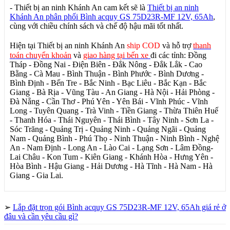
- Thiết bị an ninh Khánh An cam kết sẽ là
Thiết bị an ninh
Khánh An phân phối Bình acquy GS 75D23R-MF 12V, 65Ah
,
cùng với chiều chính sách và chế độ hậu mãi tốt nhất.
Hiện tại Thiết bị an ninh Khánh An
ship COD
và hỗ trợ
thanh
toán chuyển khoản
và
giao hàng tại bến xe
đi các tỉnh: Đồng
Tháp - Đồng Nai - Điện Biên - Đắk Nông - Đắk Lắk - Cao
Bằng - Cà Mau - Bình Thuận - Bình Phước - Bình Dương -
Bình Định - Bến Tre - Bắc Ninh - Bạc Liêu - Bắc Kạn - Bắc
Giang - Bà Rịa - Vũng Tàu - An Giang - Hà Nội - Hải Phòng -
Đà Nẵng - Cần Thơ - Phú Yên - Yên Bái - Vĩnh Phúc - Vĩnh
Long - Tuyên Quang - Trà Vinh - Tiền Giang - Thừa Thiên Huế
- Thanh Hóa - Thái Nguyên - Thái Bình - Tây Ninh - Sơn La -
Sóc Trăng - Quảng Trị - Quảng Ninh - Quảng Ngãi - Quảng
Nam - Quảng Bình - Phú Thọ - Ninh Thuận - Ninh Bình - Nghệ
An - Nam Định - Long An - Lào Cai - Lạng Sơn - Lâm Đồng-
Lai Châu - Kon Tum - Kiên Giang - Khánh Hòa - Hưng Yên -
Hòa Bình - Hậu Giang - Hải Dương - Hà Tĩnh - Hà Nam - Hà
Giang - Gia Lai.
➢
Lắp đặt trọn gói Bình acquy GS 75D23R-MF 12V, 65Ah giá rẻ ở
đâu và cần yêu cầu gì?