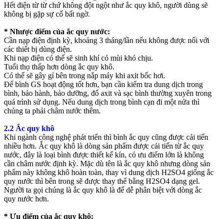
Hết điện từ từ chứ không đột ngột như ắc quy khô, người dùng sẽ
không bị gặp sự cố bất ngờ.
* Nhược điểm của ắc quy nước:
Cần nạp điện định kỳ, khoảng 3 tháng/lần nếu không được nối với
các thiết bị dùng điện.
Khi nạp điện có thể sẽ sinh khí có mùi khó chịu.
Tuổi thọ thấp hơn dòng ắc quy khô.
Có thể sẽ gây gỉ bên trong nắp máy khi axit bốc hơi.
Để bình GS hoạt động tốt hơn, bạn cần kiểm tra dung dịch trong
bình, bảo hành, bảo dưỡng, đổ axit và sạc bình thường xuyên trong
quá trình sử dụng. Nếu dung dịch trong bình cạn đi một nửa thì
chúng ta phải châm nước thêm.
2.2 Ắc quy khô
Khi ngành công nghệ phát triển thì bình ắc quy cũng được cải tiến
nhiều hơn. Ắc quy khô là dòng sản phẩm được cải tiến từ ắc quy
nước, đây là loại bình được thiết kế kín, có ưu điểm lớn là không
cần châm nước định kỳ. Mặc dù tên là ắc quy khô nhưng dòng sản
phẩm này không khô hoàn toàn, thay vì dung dịch H2SO4 giống ắc
quy nước thì bên trong sẽ được thay thế bằng H2SO4 dạng gel.
Người ta gọi chúng là ắc quy khô là để dễ phân biệt với dòng ắc
quy nước hơn.
* Ưu điểm của ắc quy khô: