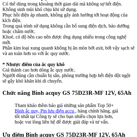
Có thể dùng trong khoảng thời gian dài mà không sợ hết điện.
Không sinh mùi khó chịu khi sử dụng.
Phục hồi điện áp nhanh, không gây ảnh hưởng tới hoạt động của
kích điện.
Trong quá trình sử dụng không cần bổ sung điện dịch, bảo dưỡng
hoặc châm nước.
Khoẻ, có độ bền cao nên được ứng dụng nhiều trong công nghệ
mới.
Phần kim loại xung quanh không bị ăn mòn bởi axit, bởi vậy sạch sẽ
và an toàn hơn so với ắc quy nước.
* Nhược điểm của ắc quy khô
Giá thành cao hơn dòng ắc quy nước.
Người dùng cần chuẩn bị sẵn, phòng trường hợp hết điện đột ngột
sẽ gây khó khăn khi di chuyển.
Chức năng Bình acquy GS 75D23R-MF 12V, 65Ah
Tham khảo thêm báo giá những sản phẩm Top 50+
Bình ắc quy, Pin lưu điện accu
, hàng chính hãng, giá
tốt nhất tại Công ty sẽ cho bạn nhiều chọn lựa hơn,
hoặc vui lòng liên hệ để được giải đáp và tư vấn.
Ưu điểm Bình acquy GS 75D23R-MF 12V, 65Ah