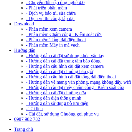
- Chuyển đổi số, công nghệ 4.0
- Phát triển phần mềm
- Dịch vụ bảo trì, sửa chữa
- Dịch vụ thi công, lắp đặt
Download
- Phần mềm xem camera
- Phần mềm Chấm công - Kiểm soát cửa
- Phần mềm Tổng đài điện thoại
- Phần mềm Máy in mã vạch
Hướng dẫn
- Hướng dẫn cài đặt sử dụng khóa vân tay
- Hướng dẫn cài đặt trung tâm báo động
- Hướng dẫn cấu hình cài đặt xem camera
- Hướng dẫn cài đặt chuông báo giờ
- Hướng dẫn cấu hình cài đặt tổng đài điện thoại
- Hướng dẫn về mạng văn phòng, mạng không dây, wifi
- Hướng dẫn cài đặt máy chấm công - Kiểm soát cửa
- Hướng dẫn cài đặt chuông cửa
- Hướng dẫn điện thông minh
- Hướng dẫn sử dụng bộ lưu điện
- Tài liệu
- Cài đặt, sử dụng Chuông gọi phục vụ
0987 982 782
Trang chủ