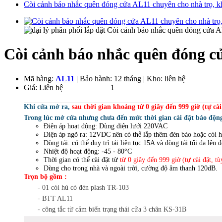
Còi cảnh báo nhắc quên đóng cửa AL11 chuyên cho nhà trọ, kh
Còi cảnh báo nhắc quên đóng cử
Mã hàng:
AL11
| Bảo hành: 12 tháng | Kho: liên hệ
Giá:
Liên hệ
950.000
VND
1
Khi cửa mở ra,
sau thời gian khoảng từ 0 giây đến 999 giờ (tự cài
Trong lúc mở cửa nhưng chưa đến mức thời gian cài đặt báo động,
Điện áp hoạt động: Dùng điện lưới 220VAC
Điện áp ngõ ra: 12VDC nên có thể lắp thêm đèn báo hoặc còi h
Dòng tải: có thể duy trì tải liên tục 15A và dòng tải tối đa lên
Nhiệt độ hoạt động: -45 - 80°C
Thời gian có thể cài đặt từ
từ 0 giây đến 999 giờ (tự cài đặt,
tù
Dùng cho trong nhà và ngoài trời, cường độ âm thanh 120dB.
Trọn bộ gồm :
- 01 còi hú có đèn plash TR-103
-
BTT AL11
-
công tắc từ cảm biến trạng thái cửa 3 chân KS-31B