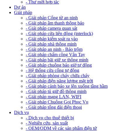
- Thư mời hợp tác
Dự án
Giải pháp
- Giải pháp Cổng từ an ninh
- Giải pháp âm thanh thông báo
- Giải pháp camera quan sát
- Giải pháp cửa liên động (interlock)
- Giải pháp kiểm soát ra vào
- Giải pháp nhà thông minh
- Giải pháp an ninh - Báo trộm
- Giải pháp chấm công Vân Tay
- Giải pháp bãi giữ xe thông minh
- Giải pháp chuông báo giờ tự động
- Hệ thống cửa cổng tự động
- Giải pháp phòng cháy chữa cháy
- Giải pháp điện năng lượng mặt trời
- Giải pháp cảnh báo xe lên xuống tầng hầm
- Giải pháp tủ giữ đồ thông minh
- Giải pháp mạng LAN, WIFI
- Giải pháp Chuông Gọi Phục Vụ
- Giải pháp tổng đài điện thoại
Dịch vụ
- Dịch vụ cho thuê thiết bị
- Nghiên cứu, sản xuất
- OEM/ODM về các sản phẩm điện tử