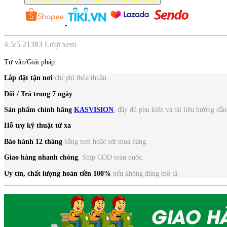
4.5
/
5
21383
Lượt xem
Tư vấn/Giải pháp:
Lắp đặt tận nơi
chi phí thỏa thuận.
Đổi / Trả trong 7 ngày
Sản phẩm chính hãng
KASVISION
, đầy đủ phụ kiện và tài liệu hướng dẫn
Hỗ trợ kỹ thuật từ xa
Bảo hành 12 tháng
bằng tem hoặc sdt mua hàng.
Giao hàng nhanh chóng
, Ship COD toàn quốc.
Uy tín, chất lượng
hoàn tiền 100%
nếu không đúng mô tả.