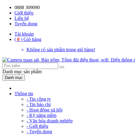
0888 309090
Giới thiệu
Liên hệ
Tuyển dụng
Tài khoản
(
0
)
Giỏ hàng
Không có sản phẩm trong giỏ hàng!
Danh mục
sản phẩm
Danh mục
Thông tin
- Tin công ty
- Tin báo chí
- Hoạt động xã hội
- Kỹ năng mềm
- Văn hóa doanh nghiệp
- Giới thiệu
- Tuyển dụng